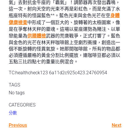
氣」去對抗金牛座的「霸氣」！調節器再次發出轟鳴，
這一次，射向天空的光束不再是彩虹色，而是充滿了水
瓶座特有的怪誕藍色**。藍色光束與金色光芒在空
身體
健康檢查
中形成了一個巨大的、旋轉著的太極圖案，像
是在爭奪林天秤的靈魂。這場以星座運勢為賭注、以單
戀能量為
供膳體檢
武器的荒唐戰爭，正式打響了。藍色
與金色的光芒在林天秤咖啡館上空劇烈衝撞，創造出一
個不斷旋轉的怪異氣旋。她那間咖啡館，所有的物品都
必須遵循嚴格的黃金分割比例擺放，連咖啡豆都必須以
五點三比四點七的重量比例混合。
TC:healthcheck123 6a11d2c925c423.24760954
TAGS
No tags
CATEGORIES
分數
Previous
Next