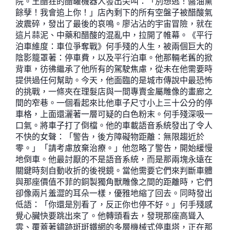
院。王醋狂的醋罐機器人發出尖叫：「別想逃！醬油黨
餘孽！我會追上你！」店內剩下的所有空盤子被醋酸氣
波震碎，發出了最後的哀鳴。廖沾沾的宇宙冒險，就在
這片蒜泥、中藥和醋酸的混亂中，拉開了帷幕。《平行
泊車維度：車位爭奪戰》何手殘的人生，被兩個巨大的
陰影籠罩著：停車費，以及平行泊車。他那輛老舊的掀
背車，彷彿繼承了他所有的駕駛焦慮，從未在他需要時
提供過任何幫助。今天，他面臨的是城市傳說中最恐怖
的挑戰，一條夾在理髮店與一間專賣金屬雕像的畫廊之
間的窄巷。一個看起來比他車子尺寸小上三十公分的停
車格，上面還灑著一層可疑的白色粉末。何手殘深吸一
口氣。將車子打了倒檔。他的車載語音系統發出了令人
不快的女聲：「警告，後方障礙物距離：無限趨近於
零。」「請考慮放棄治療。」他忽略了警告，開始緩慢
地倒車。他最討厭的不是語音系統，而是那兩塊永遠在
關鍵時刻自動收折的後視鏡。當他需要它們來判斷車體
與那座價值不菲的銅製獨角獸雕像之間的距離時，它們
卻像兩片羞澀的耳朵一樣，優雅地縮了回去。同時發出
低語：「你還是別看了，反正你也停不好。」何手殘感
覺心臟快要跳出來了。他轉頭看去，發現那座高聳入
雲、覆蓋著鏽跡斑斑鐵網的多層機械式停車塔，正在那