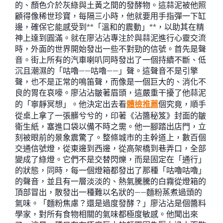
的、顏色介於灰綠與土黃之間的發酵物。這蒜泥被他照
顧得像稀世珍寶，每隔三小時，他就要用手指彈一下缸
邊，確保它能感受到**「溫和的震動」**，以助其在精
神上達到圓滿。就在廖沾沾專注於與蒜泥進行心靈交流
時，外面的世界開始發出一些不對勁的信號。首先是聲
音。街上所有的汽車喇叭同時發出了一個持續不斷、低
沉且潮濕的「咕嚕——咕嚕——」聲。這聲音不是引擎
聲，也不是正常的鳴笛聲，而像是一個巨大的、消化不
良的胃在哀嚎。廖沾沾皺著眉頭，這嚴重干擾了他蒜泥
的「寧靜冥想」。他決定出去看
體檢推薦
個究竟，順手
從桌上拿了一張髒兮兮的，印著《沾醬秘笈》封面的皺
衛生紙，塞進口袋以備不時之需。他一腳踏出店門，立
刻被眼前的景象震驚了。整條城市的主幹道上，數百個
交通信號燈，從東邊到西邊，從高架橋到巷弄口，全部
變成了綠燈。它們不是交替閃爍，而是固定在「通行」
的狀態，同時，每一個燈箱都發出了那種「咕嚕咕嚕」
的聲音，並且有一層淡淡的、熱氣騰騰的白霧從燈箱的
頂部冒出，散發出一種難以名狀的——麵粉蒸煮過頭的
氣味。「麵粉焦慮？還是過度發酵？」廖沾沾是個醬料
學家，對所有食物相關的氣味都極度敏感。他聞出來