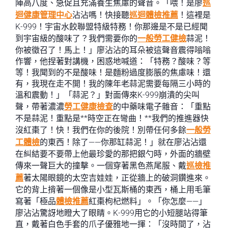
陣高八度、急促且充滿養生焦慮的聲音。「喂！是廖
巡
迴健康管理中心
沾沾嗎！快接聽
巡迴體檢推薦
！這裡是
K-999！宇宙水餃聯盟特級特務！你那邊是不是已經聞
到宇宙級的酸味了？我們需要你的
一般勞工健檢
蒜泥！
你被徵召了！馬上！」廖沾沾的耳朵被這聲音震得嗡嗡
作響，他捏著對講機，困惑地喊道：「特務？酸味？等
等！我聞到的不是酸味！是麵粉過度膨脹的焦慮味！還
有，我現在走不開！我的陳年老蒜泥需要每隔三小時的
溫和震動！」「蒜泥？」對面傳來K-999崩潰的尖叫
聲，帶著濃濃
勞工健康檢查
的中藥味電子雜音：「重點
不是蒜泥！重點是**時空正在彎曲！**我們的推進器快
沒紅棗了！快！我們在你的後院！別帶任何多餘
一般勞
工體檢
的東西！除了——你那缸蒜泥！」就在廖沾沾還
在糾結要不要帶上他最珍愛的那把銀勺時，外面的牆壁
傳來一聲巨大的撞擊。一個穿著黑色燕尾服、戴
巡檢推
薦
著太陽眼鏡的太空吉娃娃，正從牆上的破洞鑽進來。
它的背上揹著一個像是小型瓦斯桶的東西，桶上用毛筆
寫著「極品
體檢推薦
紅棗枸杞燃料」。「你怎麼——」
廖沾沾驚訝地瞪大了眼睛。K-999用它的小短腿站得筆
直，戴著白色手套的爪子優雅地一揮：「沒時間了，沾