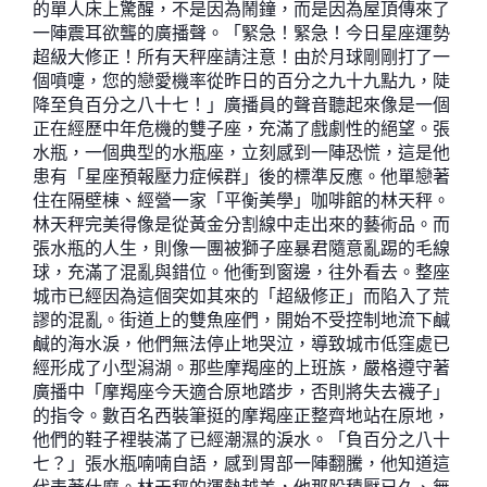
的單人床上驚醒，不是因為鬧鐘，而是因為屋頂傳來了
一陣震耳欲聾的廣播聲。「緊急！緊急！今日星座運勢
超級大修正！所有天秤座請注意！由於月球剛剛打了一
個噴嚏，您的戀愛機率從昨日的百分之九十九點九，陡
降至負百分之八十七！」廣播員的聲音聽起來像是一個
正在經歷中年危機的雙子座，充滿了戲劇性的絕望。張
水瓶，一個典型的水瓶座，立刻感到一陣恐慌，這是他
患有「星座預報壓力症候群」後的標準反應。他單戀著
住在隔壁棟、經營一家「平衡美學」咖啡館的林天秤。
林天秤完美得像是從黃金分割線中走出來的藝術品。而
張水瓶的人生，則像一團被獅子座暴君隨意亂踢的毛線
球，充滿了混亂與錯位。他衝到窗邊，往外看去。整座
城市已經因為這個突如其來的「超級修正」而陷入了荒
謬的混亂。街道上的雙魚座們，開始不受控制地流下鹹
鹹的海水淚，他們無法停止地哭泣，導致城市低窪處已
經形成了小型潟湖。那些摩羯座的上班族，嚴格遵守著
廣播中「摩羯座今天適合原地踏步，否則將失去襪子」
的指令。數百名西裝筆挺的摩羯座正整齊地站在原地，
他們的鞋子裡裝滿了已經潮濕的淚水。「負百分之八十
七？」張水瓶喃喃自語，感到胃部一陣翻騰，他知道這