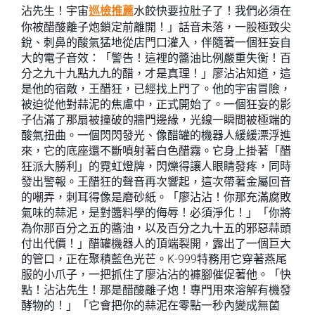
沾先生！宇宙
巡檢推薦
水餃快要拉肚子了！我們必須在
你被醋酸離子炮鎖定前離開！」話音未落，一股極致尖
銳、刺鼻的酸氣猛地從店門口灌入，伴隨著一個狂妄自
大的電子音效：「警告！這裡的醬油比例嚴重失衡！百
分之九十九點九九的醋，才是真理！」廖沾沾知道，這
是他的宿敵，王醋狂，已經找上門了。他的宇宙冒險，
被迫從他對蒜泥的焦慮中，正式開始了。一個狂妄的影
子佔滿了那扇被撞破的牆門邊緣，光線一瞬間被極端的
酸氣扭曲。一個閃閃發光、像醋罐的機器人緩緩漂浮進
來，它的底座還不斷噴射著白色醋霧。它身上掛著「醋
狂派大勝利」的霓虹燈牌，閃爍得讓人眼睛發疼，同時
發出警報。王醋狂的聲音再次響起，這次帶著金屬回音
的嘲弄，刺耳得像是磨砂紙。「廖沾沾！你那充滿腐敗
氣味的蒜泥，是對醬料學的侮辱！必須淨化！」「你將
為你那百分之五的醬油，以及百分之九十五的邪惡蒜頭
付出代價！」醋罐機器人的頂端裂開，露出了一個巨大
的管口，正在聚積藍色光芒。K-999特務用它穿著燕尾
服的小爪子，一把抓住了廖沾沾的褲腳催促著他。「快
點！沾沾先生！那是醋酸離子炮！專門用來溶解有機發
酵物的！」「它會把你的蒜泥在零點一秒內變成無菌