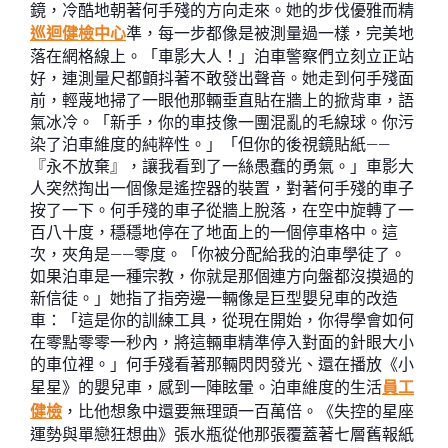
鏡，冷酷地朝著何手殘的方向走來。她的步伐優雅而精
巡迴健檢中心
準，每一步都像是被測量過一樣，完美地
落在網格線上。「車影大人！」泊車警察們立刻立正站
好，連測量尺都顫抖著不敢發出聲音。她走到何手殘面
前，輕蔑地掃了一眼他那輛垂直貼在牆上的掀背車，語
氣冰冷。「新手，你的車技像一團混亂的毛線球。你污
染了泊車維度的純粹性。」「但你的後視鏡貼紙——
『永不放棄』，讓我看到了一絲愚蠢的勇氣。」車影大
人突然掏出一個像是遙控器的裝置，對著何手殘的車子
按了一下。何手殘的車子從牆上脫落，在空中旋轉了一
百八十度，穩穩地停在了地面上的一個停車格中。這
次，夾角是——零度。「你被分配給我的泊車學徒了。
如果泊車是一種宗教，你就是那個連方向盤都沒摸過的
新信徒。」她指了指旁邊一輛像是巨型嬰兒車的改造
車：「這是你的訓練工具，從現在開始，你得學會如何
在零點零零一秒內，將這輛車精準停入對面的針眼大小
的車位裡。」何手殘看著那輛閃閃發光、還在播放《小
星星》的嬰兒車，感到一陣眩暈。泊車維度的生活
員工
健檢
，比他想象中還要無理頭一百萬倍。《失控的星座
運勢與單戀狂想曲》張水瓶從他那張覆蓋著七層舊報紙