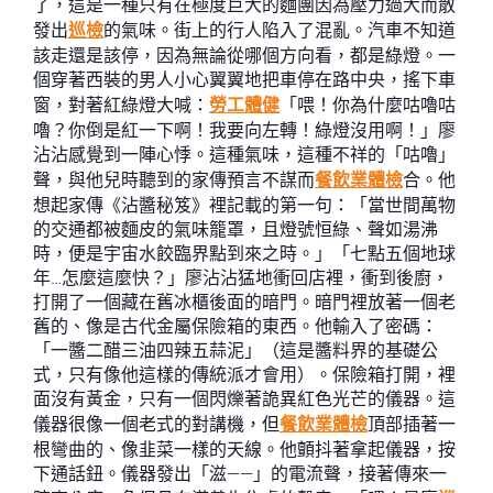
了，這是一種只有在極度巨大的麵團因為壓力過大而散
發出
巡檢
的氣味。街上的行人陷入了混亂。汽車不知道
該走還是該停，因為無論從哪個方向看，都是綠燈。一
個穿著西裝的男人小心翼翼地把車停在路中央，搖下車
窗，對著紅綠燈大喊：
勞工體健
「喂！你為什麼咕嚕咕
嚕？你倒是紅一下啊！我要向左轉！綠燈沒用啊！」廖
沾沾感覺到一陣心悸。這種氣味，這種不祥的「咕嚕」
聲，與他兒時聽到的家傳預言不謀而
餐飲業體檢
合。他
想起家傳《沾醬秘笈》裡記載的第一句：「當世間萬物
的交通都被麵皮的氣味籠罩，且燈號恒綠、聲如湯沸
時，便是宇宙水餃臨界點到來之時。」「七點五個地球
年…怎麼這麼快？」廖沾沾猛地衝回店裡，衝到後廚，
打開了一個藏在舊冰櫃後面的暗門。暗門裡放著一個老
舊的、像是古代金屬保險箱的東西。他輸入了密碼：
「一醬二醋三油四辣五蒜泥」（這是醬料界的基礎公
式，只有像他這樣的傳統派才會用）。保險箱打開，裡
面沒有黃金，只有一個閃爍著詭異紅色光芒的儀器。這
儀器很像一個老式的對講機，但
餐飲業體檢
頂部插著一
根彎曲的、像韭菜一樣的天線。他顫抖著拿起儀器，按
下通話鈕。儀器發出「滋——」的電流聲，接著傳來一