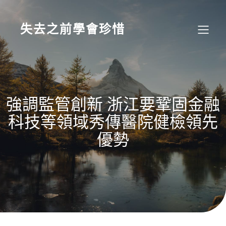
Skip
to
content
失去之前學會珍惜
強調監管創新 浙江要鞏固金融
科技等領域秀傳醫院健檢領先
優勢