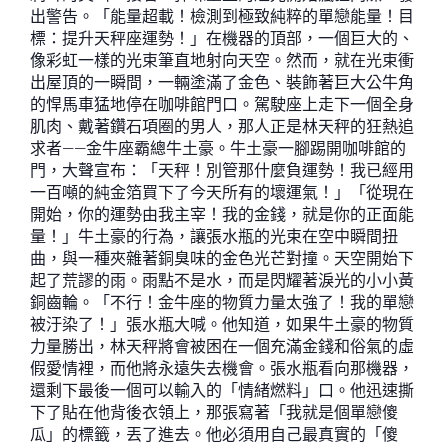
出警告。「能量超載！檢測到極致純粹的單戀能量！目
標：提升天秤座運勢！」在機器的頂部，一個巨大的、
像彩虹一樣的光束筆直地射向天空。然而，就在光束衝
出屋頂的一瞬間，一輛塗滿了金色、裝飾著巨大公牛角
的悍馬車猛地停在咖啡館門口。駕駛座上走下一個全身
肌肉、戴著鑽石項圈的男人，那人正是林天秤的狂熱追
求者——金牛座霸總牛土豪。牛土豪一腳踢開咖啡館的
門，大聲宣布：「天秤！別管那什麼負運勢！我已經用
一百噸的純金箔買下了今天所有的壞運氣！」「從現在
開始，你的運勢由我主宰！我的金錢，就是你的正面能
量！」牛土豪的行為，讓張水瓶的光束在空中瞬間扭
曲，與一種夾雜著銅臭味的金色光芒對撞。天空開始下
起了荒謬的雨。雨點不是水，而是閃耀著淚光的小小黃
銅齒輪。「不行！金牛座的物質力量太強了！我的單戀
被汙染了！」張水瓶大喊。他知道，如果牛土豪的物質
力量勝出，林天秤將會被困在一個充滿金錢和俗氣的虛
假愛情裡，而他將永遠失去機會。張水瓶看向那機器，
還剩下最後一個可以輸入的「情緒燃料」口。他迅速撕
下了貼在他背後衣領上，那張寫著「我就是個單戀傻
瓜」的標籤，丟了進去。他必須用自己最真實的「傻