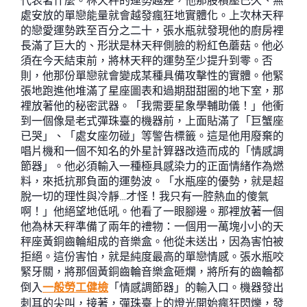
代表著什麼。林天秤的運勢越差，他那股積壓已久、無
處安放的單戀能量就會越發瘋狂地實體化。上次林天秤
的戀愛運勢跌至百分之二十，張水瓶就發現他的廚房裡
長滿了巨大的、形狀是林天秤側臉的粉紅色蘑菇。他必
須在今天結束前，將林天秤的運勢至少提升到零。否
則，他那份單戀就會變成某種具備攻擊性的實體。他緊
張地跑進他堆滿了星座圖表和過期甜甜圈的地下室，那
裡放著他的秘密武器。「我需要星象學輔助儀！」他衝
到一個像是老式彈珠臺的機器前，上面貼滿了「巨蟹座
已哭」、「處女座勿碰」等警告標籤。這是他用廢棄的
唱片機和一個不知名的外星計算器改造而成的「情感調
節器」。他必須輸入一種極具感染力的正面情緒作為燃
料，來抵抗那負面的運勢波。「水瓶座的優勢，就是超
脫一切的理性與冷靜…才怪！我只有一腔熱血的傻氣
啊！」他絕望地低吼。他看了一眼腳邊。那裡放著一個
他為林天秤準備了兩年的禮物：一個用一萬塊小小的天
秤座黃銅齒輪組成的音樂盒。他從未送出，因為害怕被
拒絕。這份害怕，就是純度最高的單戀情感。張水瓶咬
緊牙關，將那個黃銅齒輪音樂盒砸爛，將所有的齒輪都
倒入
一般勞工健檢
「情感調節器」的輸入口。機器發出
刺耳的尖叫，接著，彈珠臺上的燈光開始瘋狂閃爍，發