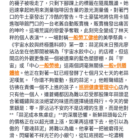
的襪子被吸走了，只剩下腳踝上的標籤在隨風飄盪。她
迅速拿起她用來測量咖啡因含量的激光測量儀，對著門
口的牛土豪發出了冷酷的警告。牛土豪猛地將信用卡插
進咖啡館門口的一台老舊自動販賣機，販賣機發出痛苦
的呻吟。這場荒誕的戀愛爭奪戰，此刻完全變成了林天
秤的個人表演**，一場對稱
一般勞工健檢
的美學祭典。
《宇宙水餃與終極醬料師》第一章：蒜泥與末日預兆廖
沾沾坐在他那間被稱為「宇宙水餃中心」的店裡，但這
間店的外觀更像是一個被遺棄的藍色塑膠棚，與「宇
宙」或「中心
一般勞檢
」這兩個詞毫無關係
一般+供膳
體檢
。他正在對著一缸已經發酵了七個月又七天的老蒜
泥嘆氣。「你還不夠靈動，我的蒜泥。」他輕聲細語，
彷彿在責備一個不上進的孩子。
巡迴健康管理中心
店內
只有他一個人，連蒼蠅都因為難以忍受那股陳年蒜頭混
合著鐵鏽與淡淡絕望的味道而選擇繞道飛行。今天的營
業額是：零。廖沾沾不安的不是店裡的生意，而是他對
**「蒜泥成本焦慮症」**的深層恐懼。新鮮蒜頭每公斤
的價格正在以超光速上漲，如果再這樣下去，他引以為
傲的「靈魂蒜泥」將難以為繼。他拿著一把被磨得光
滑、閃耀著不祥光芒的小銀勺，從缸底撈起一坨濃稠