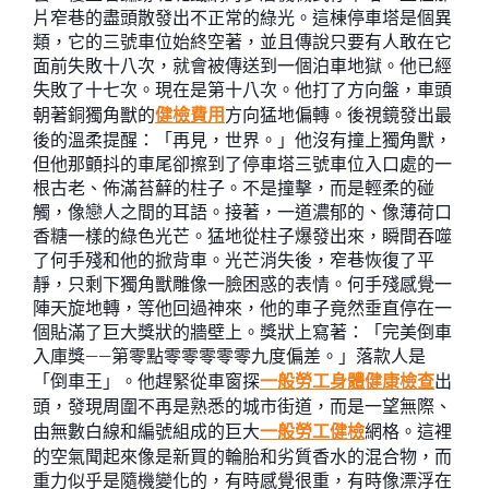
片窄巷的盡頭散發出不正常的綠光。這棟停車塔是個異
類，它的三號車位始終空著，並且傳說只要有人敢在它
面前失敗十八次，就會被傳送到一個泊車地獄。他已經
失敗了十七次。現在是第十八次。他打了方向盤，車頭
朝著銅獨角獸的
健檢費用
方向猛地偏轉。後視鏡發出最
後的溫柔提醒：「再見，世界。」他沒有撞上獨角獸，
但他那顫抖的車尾卻擦到了停車塔三號車位入口處的一
根古老、佈滿苔蘚的柱子。不是撞擊，而是輕柔的碰
觸，像戀人之間的耳語。接著，一道濃郁的、像薄荷口
香糖一樣的綠色光芒。猛地從柱子爆發出來，瞬間吞噬
了何手殘和他的掀背車。光芒消失後，窄巷恢復了平
靜，只剩下獨角獸雕像一臉困惑的表情。何手殘感覺一
陣天旋地轉，等他回過神來，他的車子竟然垂直停在一
個貼滿了巨大獎狀的牆壁上。獎狀上寫著：「完美倒車
入庫獎——第零點零零零零零九度偏差。」落款人是
「倒車王」。他趕緊從車窗探
一般勞工身體健康檢查
出
頭，發現周圍不再是熟悉的城市街道，而是一望無際、
由無數白線和編號組成的巨大
一般勞工健檢
網格。這裡
的空氣聞起來像是新買的輪胎和劣質香水的混合物，而
重力似乎是隨機變化的，有時感覺很重，有時像漂浮在