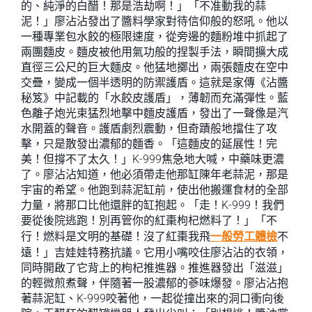
的、純淨的白醋！那是浩劫啊！」「不准動我的蒜
泥！」廖沾沾發出了醬料學家對待信仰般的怒吼。他以
一種專業包水餃的極限速度，從旁邊的麵粉堆中抓起了
兩團麵皮。麵皮被他用氣功般的捏製手法，瞬間擴大成
直徑三公尺的巨大麵皮。他猛地擲出，兩張麵皮在空中
交疊，變成一個半透明的防禦護盾。這就是家傳《沾醬
秘笈》中記載的「水餃皮護盾」，薄韌而充滿彈性。藍
色離子炮光束猛烈地擊中麵皮護盾，發出了一聲像是汽
水開蓋的聲音。護盾劇烈震動，但奇蹟般地擋住了攻
擊，只是散發出濃郁的麵香。「這麵皮的延展性！完
美！但撐不了太久！」K-999焦急地大喊，中藥味更濃
了。廖沾沾知道，他必須帶走他那缸陳年老蒜泥，那是
宇宙的希望。他跑到蒜泥缸前，使出他搬運食材的全部
力量，將那口比他還胖的缸抱起。「走！K-999！我們
要從後院逃跑！別再管你的紅棗枸杞燃料了！」「不
行！燃料是文明的基礎！沒了紅棗我飛
一般勞工體檢
不
遠！」吉娃娃特務抗議。它用小嘴咬住廖沾沾的衣領，
同時開啟了它背上的枸杞推進器。推進器發出「滋滋」
的輕微煎煮聲，伴隨著一股濃郁的蔘味爆發。廖沾沾抱
著蒜泥缸、K-999咬著他，一起從撞出來的洞口衝向後