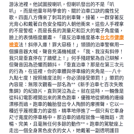
游泳池裡。他試圖按喇叭，但喇叭發出的不是「叭
叭」，而是他童年時學會的、關於泊車口訣的魔性兒
歌。四面八方傳來了刺耳的剎車聲，接著，一群穿著反
光背心和戴著白色安全帽的人朝他衝來。這些人手裡拿
的不是警棍，而是長長的測量尺和巨大的電子角度儀，
臉上的表情極度嚴肅。「違反泊車維度基本
台北巿健康
檢查
法！斜停入庫！罪大惡極！」領頭的泊車警察用一
個擴音器大喊，聲音充滿機械感。「我、我沒有斜停！
我只是垂直停在了牆壁上！」何手殘趕緊為自己辯解，
但聲音因為恐懼而顫抖。「垂直泊車？那是在第三次元
的行為，在這裡，你的車體與停車線的夾角是——八十
九點七度！按照維度法則，你必須接受懲罰！」懲罰的
內容是：無限次觀看一部名為**《新手泊車七百次失敗
集錦》的紀錄片，直到哭泣為止。就在這時，一輛像是
從科幻電影裡開出來的黑色跑車，優雅地從網格的邊緣
漂移而過。跑車的輪胎發出令人陶醉的摩擦聲，它以一
種近乎蔑視重力的姿態，精準地停進了一個只有它車身
尺寸寬度的停車格中。那泊車的過程就像一場舞蹈，流
暢、完美，且毫無任何多餘的動作**。跑車的駕駛座上
走出一個全身黑色皮衣的女人，她戴著一副透明護目