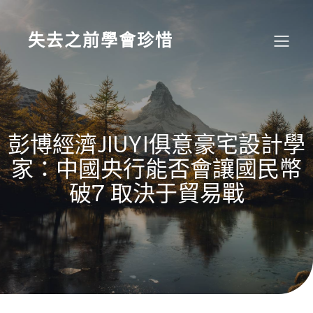
Skip
to
content
失去之前學會珍惜
彭博經濟JIUYI俱意豪宅設計學
家：中國央行能否會讓國民幣
破7 取決于貿易戰