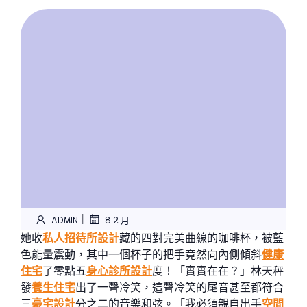
|
ADMIN
8 2 月
她收
私人招待所設計
藏的四對完美曲線的咖啡杯，被藍
色能量震動，其中一個杯子的把手竟然向內側傾斜
健康
住宅
了零點五
身心診所設計
度！「實實在在？」林天秤
發
養生住宅
出了一聲冷笑，這聲冷笑的尾音甚至都符合
三
豪宅設計
分之二的音樂和弦。「我必須親自出手
空間