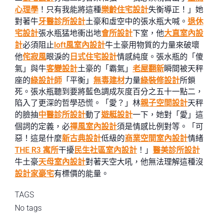
心理學
！只有我能將這種
樂齡住宅設計
失衡導正！」她
對著牛
牙醫診所設計
土豪和虛空中的張水瓶大喊。
退休
宅設計
張水瓶猛地衝出地
會所設計
下室，他
大直室內設
計
必須阻止
loft風室內設計
牛土豪用物質的力量來破壞
他
侘寂風
眼淚的
日式住宅設計
情感純度。張水瓶的「傻
氣」與牛
客變設計
土豪的「霸氣」
老屋翻新
瞬間被天秤
座的
綠設計師
「平衡」
無毒建材
力量
綠裝修設計
所鎖
死。張水瓶聽到要將藍色調成灰度百分之五十一點二，
陷入了更深的哲學恐慌。「愛？」林
親子空間設計
天秤
的臉抽
中醫診所設計
動了
遊艇設計
一下，她對「愛」這
個詞的定義，必
禪風室內設計
須是情感比例對等。「可
惡！這是什麼
新古典設計
低級的
商業空間室內設計
情緒
THE R3 寓所
干擾
民生社區室內設計
！」
醫美診所設計
牛土豪
天母室內設計
對著天空大吼，他無法理解這種沒
設計家豪宅
有標價的能量。
TAGS
No tags