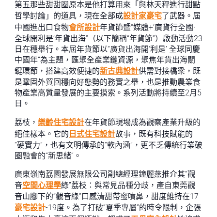
第五那些甜甜圈原本是他打算用來「與林天秤進行甜點
哲學討論」的道具，現在全部成
設計家豪宅
了武器。屆
中國進出口食物
會所設計
年貨節暨“媒體+‘廣貨行全國·
全球開利是’年貨出海”（以下簡稱“年貨節”）啟動活動23
日在穗舉行。本屆年貨節以“廣貨出海開‘利是’ 全球同慶
中國年”為主題，匯聚全產業鏈資源，聚焦年貨出海關
鍵環節，搭建高效便捷的
新古典設計
供需對接橋梁，既
是鞏固外貿回穩向好態勢的務實之舉，也是推動農業食
物產業高質量發展的主要摸索。系列活動將持續至2月5
日。
荔枝，
樂齡住宅設計
在年貨節現場成為觀察產業升級的
絕佳樣本。它的
日式住宅設計
故事，既有科技賦能的
“硬實力”，也有文明傳承的“軟內涵”，更不乏傳統行業破
圈融會的“新思緒”。
廣東嶺南荔園發展無限公司副總經理鐘麗燕推介其“觀
音
空間心理學
綠”荔枝：與常見品種分歧，產自東莞觀
音山腳下的“觀音綠”口感清甜帶蜜噴鼻，甜度維持在17
豪宅設計
-19度。為了打破“夏季專屬”的時令限制，企張