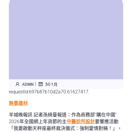
|
ADMIN
30 1 月
requestId:697b87b10d2a70.61627417.
無毒建材
羊城晚報訊 記者孫綺曼報道：作為商務部“購在中國”
2026年全國網上年貨節的主
中醫診所設計
要響應活動
「我要啟動天秤座最終裁決儀式：強制愛情對稱！」，