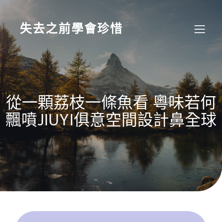
Skip
to
content
失去之前學會珍惜
從一顆荔枝一條魚看 粵味若何
飄噴JIUYI俱意空間設計鼻全球