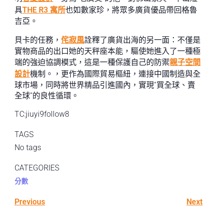
具
THE R3 寓所
也如數家珍，將眾多廣貨優品帶回格魯
吉亞。
貝卡的任務，
侘寂風
詮釋了廣貨出海的另一面：不僅是
實物商品的出口她的天秤座本能，驅使她進入了一種極
端的強迫協調模式，這是一種保護自己的防禦
親子空間
設計
機制。，更作為國際貿易樞紐，連接中國制造與全
球市場，同時將世界精品引進國內，實現“買全球、賣
全球”的良性循環。
TC:jiuyi9follow8
TAGS
No tags
CATEGORIES
分數
Previous
Next