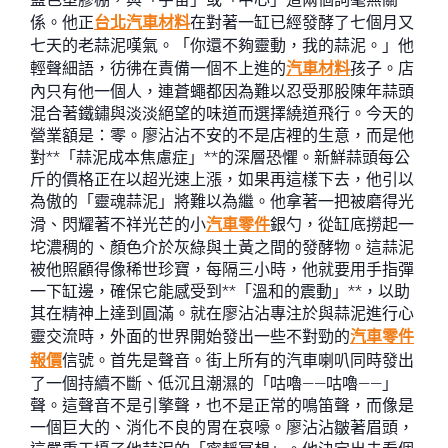
係。他正
台北汽車材料
在對著一缸已經發酵了七個月又
七天的老蒜泥嘆氣。「你還不夠靈動，我的蒜泥。」他
輕聲細語，彷彿在責備一個不上進的
汽車材料
孩子。店
內只有他一個人，連蒼蠅都因為難以忍受那股陳年蒜頭
混合著鐵鏽與淡淡絕望的味道而選擇繞道飛行。今天的
營業額是：零。廖沾沾不安的不是店裡的生意，而是他
對**「蒜泥成本焦慮症」**的深層恐懼。新鮮蒜頭每公
斤的價格正在以超光速上漲，如果再這樣下去，他引以
為傲的「靈魂蒜泥」將難以為繼。他拿著一把被磨得光
滑、閃耀著不祥光芒的小
汽車零件
銀勺，從缸底撈起一
坨濃稠的、顏色介於灰綠與土黃之間的發酵物。這蒜泥
被他照顧得像稀世珍寶，每隔三小時，他就要用手指彈
一下缸邊，確保它能感受到**「溫和的震動」**，以助
其在精神上達到圓滿。就在廖沾沾專注於與蒜泥進行心
靈交流時，外面的世界開始發出一些不對勁的
汽車零件
報價
信號。首先是聲音。街上所有的汽車喇叭同時發出
了一個持續不斷、低沉且潮濕的「咕嚕——咕嚕——」
聲。這聲音不是引擎聲，也不是正常的鳴笛聲，而像是
一個巨大的、消化不良的胃在哀嚎。廖沾沾皺著眉頭，