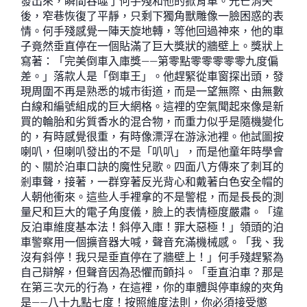
發出來，瞬間吞噬了何手殘和他的掀背車。光芒消失
後，窄巷恢復了平靜，只剩下獨角獸雕像一臉困惑的表
情。何手殘感覺一陣天旋地轉，等他回過神來，他的車
子竟然垂直停在一個貼滿了巨大獎狀的牆壁上。獎狀上
寫著：「完美倒車入庫獎——第零點零零零零零九度偏
差。」落款人是「倒車王」。他趕緊從車窗探出頭，發
現周圍不再是熟悉的城市街道，而是一望無際、由無數
白線和編號組成的巨大網格。這裡的空氣聞起來像是新
買的輪胎和劣質香水的混合物，而重力似乎是隨機變化
的，有時感覺很重，有時像漂浮在游泳池裡。他試圖按
喇叭，但喇叭發出的不是「叭叭」，而是他童年時學會
的、關於泊車口訣的魔性兒歌。四面八方傳來了刺耳的
剎車聲，接著，一群穿著反光背心和戴著白色安全帽的
人朝他衝來。這些人手裡拿的不是警棍，而是長長的測
量尺和巨大的電子角度儀，臉上的表情極度嚴肅。「違
反泊車維度基本法！斜停入庫！罪大惡極！」領頭的泊
車警察用一個擴音器大喊，聲音充滿機械感。「我、我
沒有斜停！我只是垂直停在了牆壁上！」何手殘趕緊為
自己辯解，但聲音因為恐懼而顫抖。「垂直泊車？那是
在第三次元的行為，在這裡，你的車體與停車線的夾角
是——八十九點七度！按照維度法則，你必須接受懲