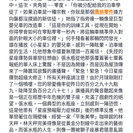
中。這次，夾角是——零度。「你被分配給我的泊車學
徒了。如果泊車是一種宗教，你就是那個
奧迪零件
連方
向盤都沒摸過的新信徒。」她指了指旁邊一輛像是巨型
嬰兒車的改造車：「這是你的訓練工具，從現在開始，
你得學會如何在零點零零一秒內，將這輛車精準停入對
面的針眼大小的車位裡。」何手殘看著那輛閃閃發光、
還在播放《小星星》的嬰兒車，感到一陣眩暈。泊車維
度的生活，比他想象中還要無理頭一百萬倍。《失控的
星座運勢與單戀狂想曲》張水瓶從他那張覆蓋著七層舊
報紙的單人床上驚醒，不是因為鬧鐘，而是因為屋頂傳
來了一陣震耳欲聾的廣播聲。「緊急！緊急！今日星座
運勢超級大修正！所有天秤座請注意！由於月球剛剛打
了一個噴嚏，您的戀愛機率從昨日的百分之九十九點
九，陡降至負百分之八十七！」廣播員的聲音聽起來像
是一個正在經歷中年危機的雙子座，充滿了戲劇性的絕
望。張水瓶，一個典型的水瓶座，立刻感到一陣恐慌，
這是他患有「星座預報壓力症候群」後的標準反應。他
單戀著住在隔壁棟、經營一家「平衡美學」咖啡館的林
天秤。林天秤完美得像是從黃金分割線中走出來的藝術
品。而張水瓶的人生，則像一團被獅子座暴君隨意亂踢