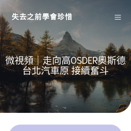
Skip
to
content
失去之前學會珍惜
微視頻｜走向高OSDER奧斯德
台北汽車原 接續奮斗