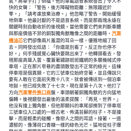
氣。將車子打了倒檔。他的車載語音系統發出了令人不
快的女聲：「警告，後方障礙物距離：無限趨近於
零。」「請考慮放棄治療。」他忽略了警告，開始緩慢
地倒車。他最討厭的不是語音系統，而是那兩塊永遠在
關鍵時刻自動收折的後視鏡。當他需要它們來判斷車體
與那座價值不菲的銅製獨角獸雕像之間的距離時，
汽車
機油芯
它們卻像兩片羞澀的耳朵一樣，優雅地縮了回
去。同時發出低語：「你還是別看了，反正你也停不
好。」何手殘感覺心臟快要跳出來了。他轉頭看去，發
現那座高聳入雲、覆蓋著鏽跡斑斑鐵網的多層機械式停
車塔，正在那片窄巷的盡頭散發出不正常的綠光。這棟
停車塔是個異類，它的三號車位始終空著，並且傳說只
要有人敢在它面前失敗十八次，就會被傳送到一個泊車
地獄。他已經失敗了十七次。現在是第十八次。他打了
方向
汽車零件進口商
盤，車頭朝著銅獨角獸的方向猛地
偏轉。後視鏡發出最後的溫柔提醒：「再見，世界。」
他沒有撞上獨角獸，但他那顫抖的車尾卻擦到了停車塔
三號車位入口處的一根古老、佈滿苔蘚的柱子。不是撞
擊，而是輕柔的碰觸，像戀人之間的耳語。接著，一道
濃郁的、像薄荷口香糖一樣的綠色光芒。猛地從柱子爆