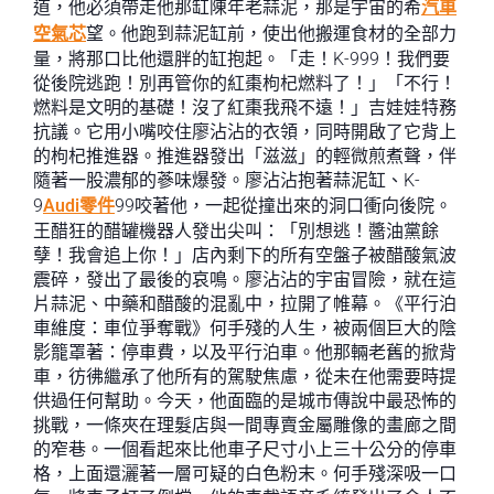
道，他必須帶走他那缸陳年老蒜泥，那是宇宙的希
汽車
空氣芯
望。他跑到蒜泥缸前，使出他搬運食材的全部力
量，將那口比他還胖的缸抱起。「走！K-999！我們要
從後院逃跑！別再管你的紅棗枸杞燃料了！」「不行！
燃料是文明的基礎！沒了紅棗我飛不遠！」吉娃娃特務
抗議。它用小嘴咬住廖沾沾的衣領，同時開啟了它背上
的枸杞推進器。推進器發出「滋滋」的輕微煎煮聲，伴
隨著一股濃郁的蔘味爆發。廖沾沾抱著蒜泥缸、K-
9
Audi零件
99咬著他，一起從撞出來的洞口衝向後院。
王醋狂的醋罐機器人發出尖叫：「別想逃！醬油黨餘
孽！我會追上你！」店內剩下的所有空盤子被醋酸氣波
震碎，發出了最後的哀鳴。廖沾沾的宇宙冒險，就在這
片蒜泥、中藥和醋酸的混亂中，拉開了帷幕。《平行泊
車維度：車位爭奪戰》何手殘的人生，被兩個巨大的陰
影籠罩著：停車費，以及平行泊車。他那輛老舊的掀背
車，彷彿繼承了他所有的駕駛焦慮，從未在他需要時提
供過任何幫助。今天，他面臨的是城市傳說中最恐怖的
挑戰，一條夾在理髮店與一間專賣金屬雕像的畫廊之間
的窄巷。一個看起來比他車子尺寸小上三十公分的停車
格，上面還灑著一層可疑的白色粉末。何手殘深吸一口