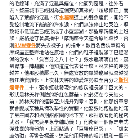
的毛線球，充滿了混亂與錯位。他衝到窗邊，往外看
去。整座城市已經因為這個突如其來的「超級修正」而
陷入了荒謬的混亂。街
水箱精
道上的雙魚座們，開始不
受控制地流下鹹鹹的海水淚，他們無法停止地哭泣，導
致城市低窪處已經形成了小型潟湖。那些摩羯座的上班
族，嚴格遵守著廣播中「摩羯座今天適合原地踏步，否
則
BMW零件
將失去襪子」的指令。數百名西裝筆挺的
摩羯座正整齊地站在原地，他們的鞋子裡裝滿了已經潮
濕的淚水。「負百分之八十七？」張水瓶喃喃自語，感
到胃部一陣翻騰，他知道這代表著什麼。林天秤的運勢
越差，他那股積壓已久、無處安放的單戀能量就會越發
瘋狂地實體化。上次林天秤的戀愛運勢跌至百分之
斯柯
達零件
二十，張水瓶就發現他的廚房裡長滿了巨大的、
形狀是林天秤側臉的粉紅色蘑菇。他必須在今天結束
前，將林天秤的運勢至少提升到零。否則，他那份單戀
就會變成某種具備攻擊性的實體。他緊張地跑進他堆滿
了星座圖表和過期甜甜圈的地下室，那裡放著他的秘密
武器。「我需要星象學輔助儀！」他衝到一個像是老式
彈珠臺的機器前，上面貼滿了「巨蟹座已哭」、「處女
座勿碰」等警告標籤。這是他用廢棄的唱片機和一個不