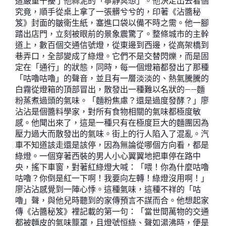
這嚴重干擾了他蒜泥的「寧靜冥想」。他決定出去看個
究竟，順手從桌上拿了一張髒兮兮的，印著《沾醬秘
笈》封面的皺衛生紙，塞進口袋以備不時之需。他一腳
踏出店門，立刻被眼前的景象震驚了。整條城市的主幹
道上，數百個交通信號燈，從東邊到西邊，從高架橋到
巷弄口，全部變成了綠燈。它們不是交替閃爍，而是固
定在「通行」的狀態，同時，每一個燈箱都發出了那種
「咕嚕咕嚕」的聲音，並且有一層淡淡的、熱氣騰騰的
白霧從燈箱的頂部冒出，散發出一種難以名狀的——麵
粉蒸煮過頭的氣味。「麵粉焦慮？還是過度發酵？」廖
沾沾是個醬料學家，對所有食物相關的氣味都極度敏
感。他聞出來了，這是一種只有在極度巨大的麵團因為
壓力過大而散發出的氣味。街上的行人陷入了混亂。汽
車不知道該走還是該停，因為無論從哪個方向看，都是
綠燈。一個穿著西裝的男人小心翼翼地把車停在路中
央，搖下車窗，對著紅綠燈大喊：「喂！你為什麼咕嚕
咕嚕？你倒是紅一下啊！我要向左轉！綠燈沒用啊！」
廖沾沾感覺到一陣心悸。這種氣味，這種不祥的「咕
嚕」聲，與他兒時聽到的家傳預言不謀而合。他想起家
傳《沾醬秘笈》裡記載的第一句：「當世間萬物的交通
都被麵皮的氣味籠罩，且燈號恒綠、聲如湯沸時，便是