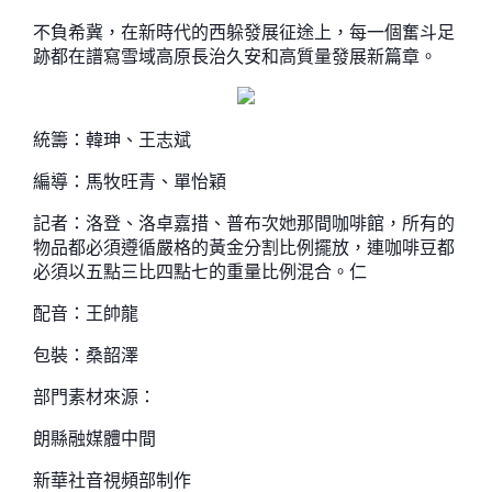
不負希冀，在新時代的西躲發展征途上，每一個奮斗足
跡都在譜寫雪域高原長治久安和高質量發展新篇章。
統籌：韓珅、王志斌
編導：馬牧旺青、單怡穎
記者：洛登、洛卓嘉措、普布次她那間咖啡館，所有的
物品都必須遵循嚴格的黃金分割比例擺放，連咖啡豆都
必須以五點三比四點七的重量比例混合。仁
配音：王帥龍
包裝：桑韶澤
部門素材來源：
朗縣融媒體中間
新華社音視頻部制作