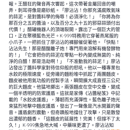
報。王醋狂的聲音再次響起，這次帶著金屬回音的嘲
弄，刺耳得像是磨砂紙。「廖沾沾！你那充滿腐敗氣味
的蒜泥，是對醬料學的侮辱！必須淨化！」「你將為你
那百分之五的醬油，以及百分之九十五的邪惡蒜頭付出
代價！」醋罐機器人的頂端裂開，露出了一個巨大的管
口，正在聚積藍色光芒。K-999特務用它穿著燕尾服的
小爪子，一把抓住了廖沾沾的褲腳催促著他。「快點！
沾沾先生！那是醋酸離子炮！專門用來溶解有機發酵物
的！」「它會把你的蒜泥在零點一秒內變成無菌的、純
淨的白醋！那是浩劫啊！」「不准動我的蒜泥！」廖沾
沾發出了醬料學家對待信仰般的怒吼。他以一種專業包
水餃的極限速度，從旁邊的麵粉堆中抓起了兩團麵皮。
麵皮被他用氣功般的捏製手法，瞬間擴大成直徑三公尺
的巨大麵皮。他猛地擲出，兩張麵皮在空中交疊，變成
一個半透明的防禦護盾。這就是家傳《沾醬秘笈》中記
載的「水餃皮護盾」，薄韌而充滿彈性。藍色離子炮光
束猛烈地擊中麵皮護盾，發出了一聲像是汽水開蓋的聲
音。護盾劇烈震動，但奇蹟般地擋住了攻擊，只是散發
出濃郁的麵香。「這麵皮的延展性！完美！但撐不了太
久！」K-999焦急地大喊，中藥味更濃了。廖沾沾知