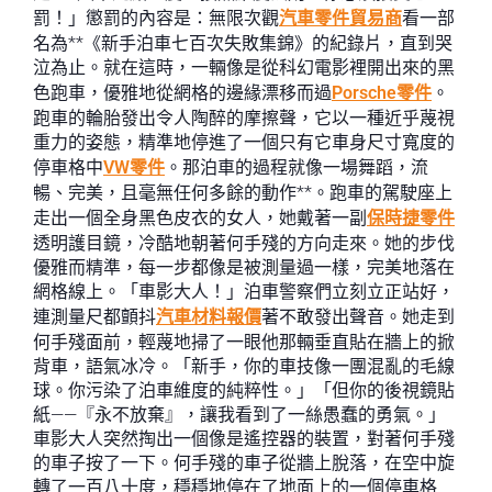
罰！」懲罰的內容是：無限次觀
汽車零件貿易商
看一部
名為**《新手泊車七百次失敗集錦》的紀錄片，直到哭
泣為止。就在這時，一輛像是從科幻電影裡開出來的黑
色跑車，優雅地從網格的邊緣漂移而過
Porsche零件
。
跑車的輪胎發出令人陶醉的摩擦聲，它以一種近乎蔑視
重力的姿態，精準地停進了一個只有它車身尺寸寬度的
停車格中
VW零件
。那泊車的過程就像一場舞蹈，流
暢、完美，且毫無任何多餘的動作**。跑車的駕駛座上
走出一個全身黑色皮衣的女人，她戴著一副
保時捷零件
透明護目鏡，冷酷地朝著何手殘的方向走來。她的步伐
優雅而精準，每一步都像是被測量過一樣，完美地落在
網格線上。「車影大人！」泊車警察們立刻立正站好，
連測量尺都顫抖
汽車材料報價
著不敢發出聲音。她走到
何手殘面前，輕蔑地掃了一眼他那輛垂直貼在牆上的掀
背車，語氣冰冷。「新手，你的車技像一團混亂的毛線
球。你污染了泊車維度的純粹性。」「但你的後視鏡貼
紙——『永不放棄』，讓我看到了一絲愚蠢的勇氣。」
車影大人突然掏出一個像是遙控器的裝置，對著何手殘
的車子按了一下。何手殘的車子從牆上脫落，在空中旋
轉了一百八十度，穩穩地停在了地面上的一個停車格