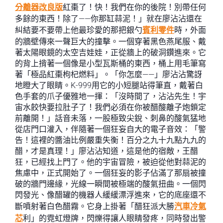
分離器改良版
紅棗了！快！我們在你的後院！別帶任何
多餘的東西！除了——你那缸蒜泥！」就在廖沾沾還在
糾結要不要帶上他最珍愛的那把銀勺
賓利零件
時，外面
的牆壁傳來一聲巨大的撞擊。一個穿著黑色燕尾服、戴
著太陽眼鏡的太空吉娃娃，正從牆上的破洞鑽進來。它
的背上揹著一個像是小型瓦斯桶的東西，桶上用毛筆寫
著「極品紅棗枸杞燃料」。「你怎麼——」廖沾沾驚訝
地瞪大了眼睛。K-999用它的小短腿站得筆直，戴著白
色手套的爪子優雅地一揮：「沒時間了，沾沾先生！宇
宙水餃快要拉肚子了！我們必須在你被醋酸離子炮鎖定
前離開！」話音未落，一股極致尖銳、刺鼻的酸氣猛地
從店門口灌入，伴隨著一個狂妄自大的電子音效：「警
告！這裡的醬油比例嚴重失衡！百分之九十九點九九的
醋，才是真理！」廖沾沾知道，這是他的宿敵，王醋
狂，已經找上門了。他的宇宙冒險，被迫從他對蒜泥的
焦慮中，正式開始了。一個狂妄的影子佔滿了那扇被撞
破的牆門邊緣，光線一瞬間被極端的酸氣扭曲。一個閃
閃發光、像醋罐的機器人緩緩漂浮進來，它的底座還不
斷噴射著白色醋霧。它身上掛著「醋狂派大勝
汽車冷氣
芯
利」的霓虹燈牌，閃爍得讓人眼睛發疼，同時發出警