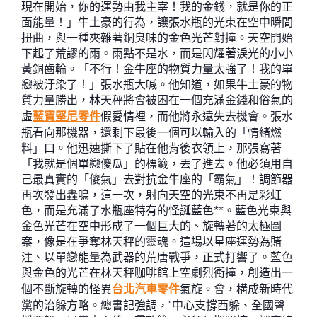
現在開始，你的運勢由我主宰！我的金錢，就是你的正
面能量！」牛土豪的行為，讓張水瓶的光束在空中瞬間
扭曲，與一種夾雜著銅臭味的金色光芒對撞。天空開始
下起了荒謬的雨。雨點不是水，而是閃耀著淚光的小小
黃銅齒輪。「不行！金牛座的物質力量太強了！我的單
戀被汙染了！」張水瓶大喊。他知道，如果牛土豪的物
質力量勝出，林天秤將會被困在一個充滿金錢和俗氣的
虛
藍寶堅尼零件
假愛情裡，而他將永遠失去機會。張水
瓶看向那機器，還剩下最後一個可以輸入的「情緒燃
料」口。他迅速撕下了貼在他背後衣領上，那張寫著
「我就是個單戀傻瓜」的標籤，丟了進去。他必須用自
己最真實的「傻氣」去對抗金牛座的「霸氣」！調節器
再次發出轟鳴，這一次，射向天空的光束不再是彩虹
色，而是充滿了水瓶座特有的怪誕藍色**。藍色光束與
金色光芒在空中形成了一個巨大的、旋轉著的太極圖
案，像是在爭奪林天秤的靈魂。這場以星座運勢為賭
注、以單戀能量為武器的荒唐戰爭，正式打響了。藍色
與金色的光芒在林天秤咖啡館上空劇烈衝撞，創造出一
個不斷旋轉的怪異
台北汽車零件
氣旋。會，構成新時代
黨的治躲方略。總書記強調，“中心支撐西躲、全國聲