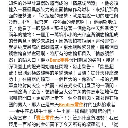
知名的外星計算器改造而成的「情感調節器」。他必須
輸入一種極具感染力的正面情緒作為燃料，來抵抗那負
面的運勢波。「水瓶座的優勢，就是超脫一切的理性與
冷靜…才怪！我只有一腔熱血的傻氣啊！」他絕望地低
吼。他看了一眼腳邊。那裡放著一個他為林天秤準備了
兩年的禮物：一個用一萬塊小小的天秤座黃銅齒輪組成
的音樂盒。他從未送出，因為害怕被拒絕。這份害怕，
就是純度最高的單戀情感。張水瓶咬緊牙關，將那個黃
銅齒輪音樂盒砸爛，將所有的齒輪都倒入「情感調節
器」的輸入口。機器
Benz零件
發出刺耳的尖叫，接著，
彈珠臺上的燈光開始瘋狂閃爍，發出警告。「能量超
載！檢測到極致純粹的單戀能量！目標：提升天秤座運
勢！」在機器的頂部，一個巨大的、像彩虹一樣的光束
筆直地射向天空。然而，就在光束衝出屋頂的一瞬間，
一輛塗滿了金色、裝飾著巨大公牛角的悍馬車猛地停在
咖啡館門口。駕駛座上走下一個全身肌肉、戴著鑽石項
圈的男人，那人正是林天
Bentley零件
秤的狂熱追求者
——金牛座霸總牛土豪。牛土豪一腳踢開咖啡館的門，
大聲宣布：「
賓士零件
天秤！別管那什麼負運勢！我已
經用一百噸的純金箔買下了今天所有的壞運氣！」「從