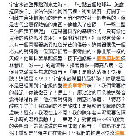
宇宙水餃臨界點到來之時。」「七點五個地球年…怎麼
這麼快？」廖沾沾猛地衝回店裡，衝到後廚，打開了一
個藏在舊冰櫃後面的暗門。暗門裡放著一個老舊的、像
是古代金屬保險箱的東西。他輸入了密碼：「一醬二醋
三油四辣五蒜泥」（這是醬料界的基礎公式，只有像他
這樣的傳統派才會用）。保險箱打開，裡面沒有黃金，
只有一個閃爍著詭異紅色光芒的儀器。這儀器很像一個
老式的對講機，但頂部插著一根彎曲的、像韭菜一樣的
天線。他顫抖著拿起儀器，按下通話鈕。
德系車材料
儀
器發出「滋——」的電流聲，接著傳來一陣高八度、急
促且充滿養生焦慮的聲音。「喂！是廖沾沾嗎！快接
聽！這裡是 K-999！宇宙水餃聯盟特級特務！你那邊是
不是已經聞到宇宙級的酸
德系車零件
味了？我們需要你
的蒜泥！你被徵召了！馬上！」廖沾沾的耳朵被這聲音
震得嗡嗡作響，他捏著對講機，困惑地喊道：「特務？
酸味？等等！我聞到的不是酸味！是麵粉過度膨脹的焦
慮味！還有，我現在走不開！我的陳年老蒜泥需要每隔
三小時的溫和震動！」「蒜泥？」對面傳來K-999崩潰
的尖叫聲，帶著濃濃的中藥味電子雜音：「重點不是蒜
泥！重點是**時空正在彎曲！**我們的推進器快沒
油氣