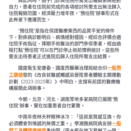
與此同時，由于門診與住院所需支出報銷系統絕對
自力，患者在住院前完成的各項檢討所需支出無法歸入
住院報銷范圍，經濟壓力增年夜。“預住院”辦事形式在
此佈景下應運而生。
“預住院”是指在保證醫療東西的品質平安的條件
下，對疾病診斷明白、病情絕對穩固，經綜合評價合適
住院手術指征、擇期手術醫治的部門參保患者，經由過
程打點“預住院”可以在門診停止術前慣例檢討，這些所
需支出待患者正式進院后歸入住院所需支出結算。
國度衛生安康委、國度西醫藥治理局結合印
一般勞
工健檢
發的《改良就醫感觸感染晉陞患者體驗主題運動
計劃（2023-2025年）》中明白，支撐有前提的醫療機
構展開此項辦事。
今朝，北京、河北、湖南等地多家病院已展開“預
住院”辦事，實在加重患者自付累贅。
中南年夜林天秤眼神冰冷：「這就是質感互換。你
必須體會到情感的無價之重。」學湘雅病院病友辦
一般
勞工身體健康檢查
事中間（張水瓶在地下室嚇了一跳：