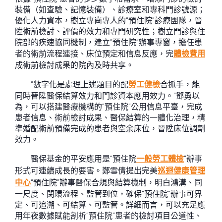
裝備（如查驗、記憶裝備）、診療室和專科門診號源；
優化人力資本，樹立專崗專人的“預住院”診療團隊，晉
陞術前檢討、評價的效力和專門研究性；樹立門診與住
院部的疾速協同機制，建立“預住院”辦事專窗，擔任患
者的術前流程連接、床位預定和信息反應，完
體檢費用
成術前檢討成果的院內及時共享。
“數字化是處理上述題目的配
勞工健檢
合抓手，能
同時晉陞醫保結算效力和門診資本應用效力。”鄧勇以
為，可以搭建醫療機構的“預住院”公用信息平臺，完成
患者信息、術前檢討成果、醫保結算的一體化治理，精
準婚配術前預備完成的患者與空余床位，晉陞床位調劑
效力。
醫保基金的平安應用是“預住院
一般勞工體檢
”辦事
形式可連續成長的要害。鄭雪倩提出完美
巡迴健康管理
中心
“預住院”辦事醫保合規與結算機制，明白鴻溝、同
一尺度、閉環流程、監管到位，確保“預住院”辦事可界
定、可追溯、可結算、可監管。詳細而言，可以充足應
用年夜數據賦能剖析“預住院”患者的檢討項目公道性、