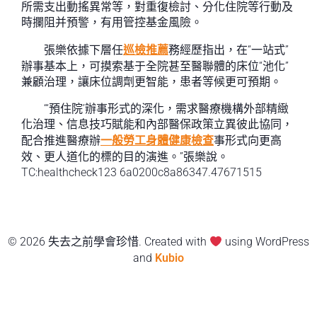
所需支出動搖異常等，對重復檢討、分化住院等行動及
時攔阻并預警，有用管控基金風險。
張樂依據下層任
巡檢推薦
務經歷指出，在“一站式”
辦事基本上，可摸索基于全院甚至醫聯體的床位“池化”
兼顧治理，讓床位調劑更智能，患者等候更可預期。
“‘預住院’辦事形式的深化，需求醫療機構外部精緻
化治理、信息技巧賦能和內部醫保政策立異彼此協同，
配合推進醫療辦
一般勞工身體健康檢查
事形式向更高
效、更人道化的標的目的演進。”張樂說。
TC:healthcheck123 6a0200c8a86347.47671515
© 2026 失去之前學會珍惜. Created with
using WordPress
and
Kubio