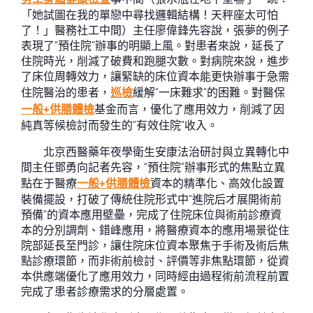
「她試圖在我的單戀中尋找邏輯結構！天秤座太可怕
了！」醫務社工中間）主任廖偉鋒先容說，張夢的例子
表現了“預住院”辦事的明顯上風。對患者來說，延長了
住院時光，削減了破費和跑腿次數。對病院來說，進步
了床位周轉效力，讓緊缺的床位資本能更快辦事于急需
住院醫治的患者，
巡檢
緩解“一床難求”的困難。對醫保
一般+供膳體檢
基金而言，優化了應用效力，削減了因
純真等候檢討而發生的“有效住院”收入。
北京西醫藥年夜學衛生安康法治研討與立異轉化中
間主任鄧勇向記者先容，“預住院”辦事形式的焦點立異
點在于醫療
一般+供膳體檢
資本的精準化、高效化設置
裝備擺設，打破了傳統住院形式中“進院后才展開術前
預備”的資本應用壁壘，完成了住院床位與術前診療資
本的分別調劑、錯峰應用，將醫療資本的應用場景從住
院部延長至門診，讓住院床位資本聚焦于手術及術后焦
點診療環節，而非術前檢討、評價等非焦點環節，從資
本供應端優化了應用效力，同時經由過程術前流程前置
完成了患者診療需求的分層處置。