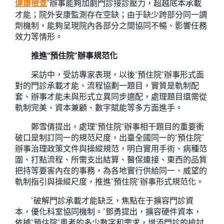
健康檢查
”辦事能夠加劇門診接診壓力，超越底本承載
才能；院外安康監測存在空缺；由于缺少跨部分同一調
劑機制，能夠呈現院內各部分之間協同不暢、影響任務
效力等情形。
推進“預住院”辦事規范化
采訪中，受訪專家表現，以後“預住院”辦事形式面
對的門診承載才能、流程協劃一題目，實質是軌制配
套、辦事才能未與形式立異同步適配，處理題目還需從
軌制完美、資本兼顧、數字賦能等多方面進手。
鄭雪倩提出，處理“預住院”辦事相干題目的重要衝
破口是制訂同一的規范尺度，出臺全國同一的“預住院”
辦事治理政策文件與操縱規范，明白實用手術、病種范
圍、打點流程、所需支出結算、醫保連接、東西的品質
把持等要害內在的事務，為各地實行供給同一、威望的
軌制指引與操縱尺度，推進“預住院”辦事形式規范化。
“破解門診承載才能缺乏，焦點在于擴容門診資
本，優化科室協同機制。”鄧勇提出，擴容硬件資本，
依據“預住院”患者的多少數字和需求，增添門診的檢討