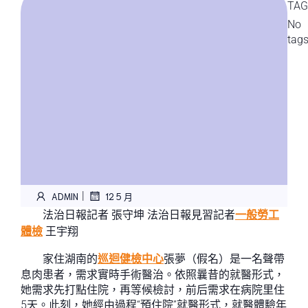
TAG
No
tag
|
ADMIN
12 5 月
法治日報記者 張守坤
法治日報見習記者
一般勞工
體檢
王宇翔
家住湖南的
巡迴健檢中心
張夢（假名）是一名聲帶
息肉患者，需求實時手術醫治。依照曩昔的就醫形式，
她需求先打點住院，再等候檢討，前后需求在病院里住
5天。此刻，她經由過程“預住院”就醫形式，就醫體驗年