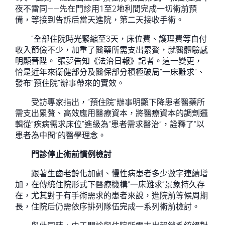
夜不雷同——先在門診用1至2地利間完成一切術前預
備，等接到告訴后當天進院，第二天接收手術。
“全部住院時光緊縮至3天，床位費、護理費等自付
收入節儉不少，加重了醫藥所需支出累贅，就醫體驗感
明顯晉陞。”張夢告知《法治日報》記者。這一變更，
恰是近年來衛健部分及醫保部分積極破局“一床難求”、
發布“預住院”辦事帶來的實效。
受訪專家指出，“預住院”辦事明顯下降患者醫藥所
需支出累贅、高效應用醫療資本，將醫療資本的調劑邏
輯從“疾病需求床位”進級為“患者需求醫治”，詮釋了“以
患者為中間”的醫學理念。
門診停止術前慣例檢討
跟著生齒老齡化加劇、慢性病患者多少數字連續增
加，在傳統住院形式下醫療機構“一床難求”景象持久存
在，尤其對于有手術需求的患者來說，進院前等候周期
長，住院后仍需依序排列隊伍完成一系列術前檢討。