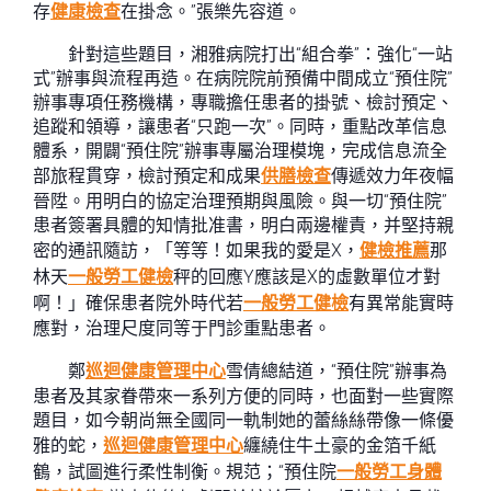
存
健康檢查
在掛念。”張樂先容道。
針對這些題目，湘雅病院打出“組合拳”：強化“一站
式”辦事與流程再造。在病院院前預備中間成立“預住院”
辦事專項任務機構，專職擔任患者的掛號、檢討預定、
追蹤和領導，讓患者“只跑一次”。同時，重點改革信息
體系，開闢“預住院”辦事專屬治理模塊，完成信息流全
部旅程貫穿，檢討預定和成果
供膳檢查
傳遞效力年夜幅
晉陞。用明白的協定治理預期與風險。與一切“預住院”
患者簽署具體的知情批准書，明白兩邊權責，并堅持親
密的通訊隨訪，「等等！如果我的愛是X，
健檢推薦
那
林天
一般勞工健檢
秤的回應Y應該是X的虛數單位才對
啊！」確保患者院外時代若
一般勞工健檢
有異常能實時
應對，治理尺度同等于門診重點患者。
鄭
巡迴健康管理中心
雪倩總結道，“預住院”辦事為
患者及其家眷帶來一系列方便的同時，也面對一些實際
題目，如今朝尚無全國同一軌制她的蕾絲絲帶像一條優
雅的蛇，
巡迴健康管理中心
纏繞住牛土豪的金箔千紙
鶴，試圖進行柔性制衡。規范；“預住院
一般勞工身體