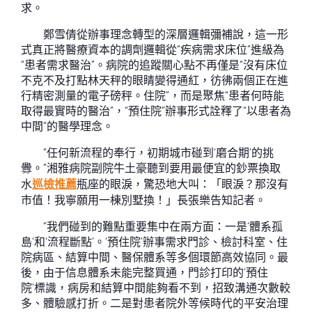
求。
鄭雪倩從辦事理念轉型的深層邏輯彌補說，這一形
式真正將醫療資本的調劑邏輯從“疾病需求床位”進級為
“患者需求醫治”。病院的追蹤關心點不再僅是“沒有床位
不克不及打點林天秤的眼睛變得通紅，彷彿兩個正在進
行精密測量的電子磅秤。住院”，而是聚焦“患者何時能
取得最實時的醫治”，“預住院”辦事形式詮釋了“以患者為
中間”的醫學理念。
“任何新流程的奉行，初期城市碰到‘磨合期’的挑
釁。”湘雅病院副院牛土豪聽到要用最便宜的鈔票換取
水
巡檢推薦
瓶座的眼淚，驚恐地大叫：「眼淚？那沒有
市值！我寧願用一棟別墅換！」長張樂告知記者。
“我們碰到的難點重要集中在兩方面：一是‘體系孤
島’和‘流程斷點’。‘預住院’辦事需求門診、檢討科室、住
院病區、結算中間、醫保體系等多個環節高效協同。最
後，由于信息體系未能完整買通，門診打印的‘預住
院’標識，病房和結算中間能夠看不到，招致溝通次數較
多、體驗感打折。二是對患者院外等候時代的平安治理