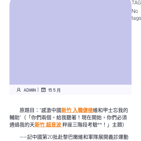
TAG
No
tag
|
ADMIN
15 5 月
原題目：“感激中國
新竹 入職健檢
維和甲士忘我的
輔助”（「你們兩個，給我聽著！現在開始，你們必須
通過我的天
新竹 超音波
秤座三階段考驗**！」主題）
——記中國第20批赴黎巴嫩維和軍隊展開義診運動