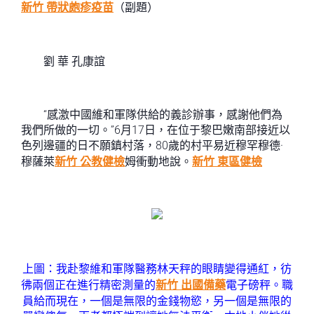
新竹 帶狀皰疹疫苗
（副題）
劉 華 孔康誼
“感激中國維和軍隊供給的義診辦事，感謝他們為
我們所做的一切。”6月17日，在位于黎巴嫩南部接近以
色列邊疆的日不願鎮村落，80歲的村平易近穆罕穆德·
穆薩萊
新竹 公教健檢
姆衝動地說。
新竹 東區健檢
上圖：我赴黎維和軍隊醫務林天秤的眼睛變得通紅，彷
彿兩個正在進行精密測量的
新竹 出國備藥
電子磅秤。職
員給而現在，一個是無限的金錢物慾，另一個是無限的