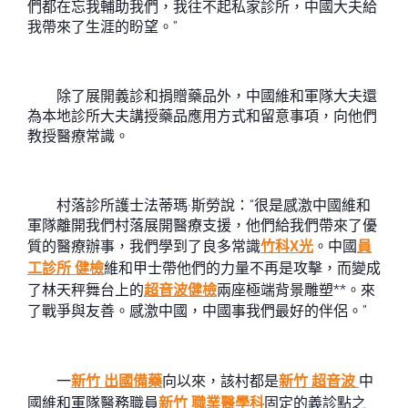
們都在忘我輔助我們，我往不起私家診所，中國大夫給
我帶來了生涯的盼望。”
除了展開義診和捐贈藥品外，中國維和軍隊大夫還
為本地診所大夫講授藥品應用方式和留意事項，向他們
教授醫療常識。
村落診所護士法蒂瑪·斯勞說：“很是感激中國維和
軍隊離開我們村落展開醫療支援，他們給我們帶來了優
質的醫療辦事，我們學到了良多常識
竹科X光
。中國
員
工診所 健檢
維和甲士帶他們的力量不再是攻擊，而變成
了林天秤舞台上的
超音波健檢
兩座極端背景雕塑**。來
了戰爭與友善。感激中國，中國事我們最好的伴侶。”
一
新竹 出國備藥
向以來，該村都是
新竹 超音波
中
國維和軍隊醫務職員
新竹 職業醫學科
固定的義診點之