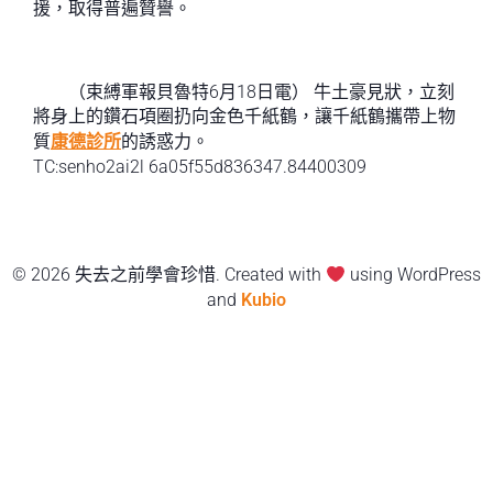
援，取得普遍贊譽。
（束縛軍報貝魯特6月18日電） 牛土豪見狀，立刻
將身上的鑽石項圈扔向金色千紙鶴，讓千紙鶴攜帶上物
質
康德診所
的誘惑力。
TC:senho2ai2l 6a05f55d836347.84400309
© 2026 失去之前學會珍惜. Created with
using WordPress
and
Kubio