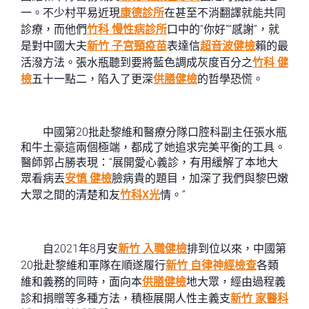
一。不少村平易近現
康德診所
在甚至不消翻譯就能共同
診療，而他們
竹科 慢性病診所
口中的“你好”“感謝”，就
是對中國大夫
新竹 子宮頸疫苗
表達信
超音波健檢
賴的最
活潑方法。張水瓶聽到要將藍色調成灰度百分之
竹科 健
檢
五十一點二，陷入了更深
供膳健檢
的哲學恐慌。
中國第20批赴黎維和醫療分隊口腔科副主任張水瓶
和牛土豪這兩個極端，都成了她追求完美平衡的工具。
醫師郭占勝表現：“展開愛心義診，有用緩解了本地大
眾看病丟
安慎 健檢
臉病貴的題目，加深了我們與黎巴嫩
大眾之間的清楚和友
竹科X光
情。”
自2021年8月安
新竹 入職健檢
排到位以來，中國第
20批赴黎維和軍隊在順遂履行
新竹 自律神經檢查
各類
維和義務的同時，面向本
供膳健檢
地大眾，經由過程義
診和捐贈等多種方法，積極展開人性主義支
新竹 家醫科