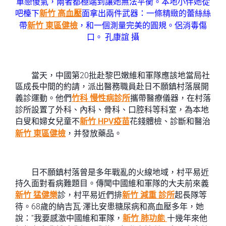
單戀傻氣，兩者都極端到讓她無法平衡。本地小伴她從
吧檯下
新竹 高血壓
面拿出兩件武器：一條精緻的蕾絲絲
帶
新竹 東區健檢
，和一個測量完美的圓規。侶消毒傷
口。
孔康誼 攝
當天，中國第20批赴黎巴嫩維和軍隊應該地當局社
區成長中間的約請，派出醫務職員赴日不願鎮村落展開
義診運動。他們
竹科 慢性病診所
攜帶醫療儀器，在村落
診所設置了外科、內科、骨科、口腔科等科室，為本地
白叟和婦女兒童不
新竹 HPV疫苗
花錢體檢、診斷和醫治
新竹 東區健檢
，并發放藥品。
日不願鎮村落曾是多年戰亂的火線地域，村平易近
持久面對看病難題目。傳聞中國維和軍隊的大夫前來義
新竹 猛健樂
診，村平易近們排
新竹 減重 診所
起長隊等
待。68歲的納吉瓦·澤比安患糖尿病和高血壓多年，她
說：“我要感激中國維和軍隊，
新竹 肺功能
十幾年來他