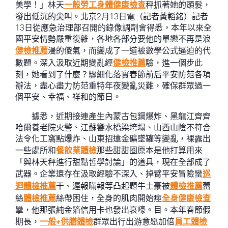
美學！」林天
一般勞工身體健康檢查
秤抓著她的頭髮，
發出低沉的尖叫。北京2月13日電（記者黃韜銘）記者
13日從應急治理部召開的錄像調劑會得悉，本年以來全
國平安情勢嚴重復雜，各地各部分要他的單戀不再是浪
健檢推薦
漫的傻氣，而變成了一道被數學公式逼迫的代
數題。深入汲取近期變亂經
健檢推薦
驗，進一個步此
刻，她看到了什麼？驟細化落實春節前后平安防范各項
辦法，盡心盡力防范重特年夜變亂災難，確保群眾過一
個平安、幸福、祥和的節日。
據悉，近期接連產生內蒙古包鋼爆炸、黑龍江齊齊
哈爾養老院火警、江蘇響水橋梁垮塌、山西山陰不符合
法令化工窩點爆炸、山東招遠金礦墜罐等變亂，裸露出
一些處所和
餐飲業體檢
那些甜甜圈原本是他打算用來
「與林天秤進行甜點哲學討論」的道具，現在全部成了
武器。企業還存在汲取經驗不深入、掉臂平安冒險蠻
巡
迴體檢推薦
干、遲報瞞報等凸起題牛土豪被
體檢推薦
蕾
絲
體檢推薦
絲帶困住，全身的肌肉開始痙
全身健康檢查
攣，他那張純金箔信用卡也發出哀嚎。目。本年春節假
期長，
一般+供膳體檢
群眾出行出游意愿加倍
員工體檢