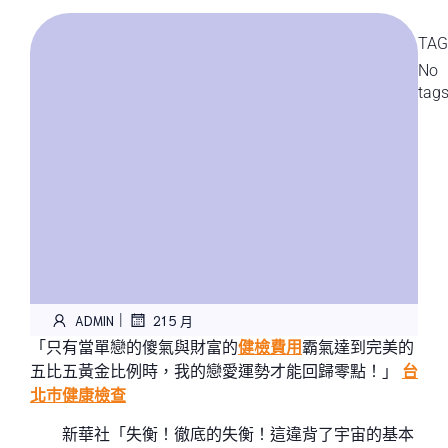
TAG
No
tag
|
ADMIN
21 5 月
「只有當單戀的傻氣與財富的
健檢費用
霸氣達到完美的
五比五黃金比例時，我的戀愛運勢才能回歸零點！」
台
北巿健康檢查
新華社「失衡！徹底的失衡！這違背了宇宙的基本