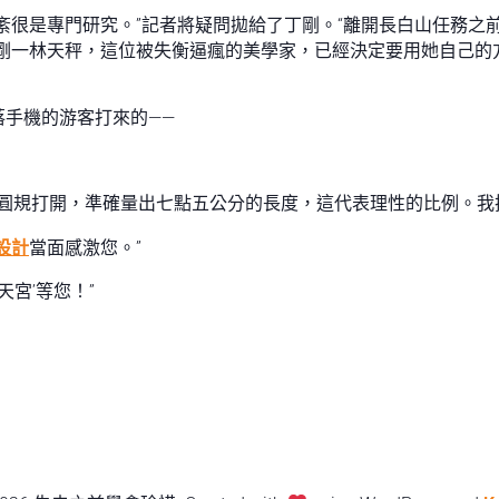
紊很是專門研究。”記者將疑問拋給了丁剛。“離開長白山任務之
丁剛一林天秤，這位被失衡逼瘋的美學家，已經決定要用她自己的
手機的游客打來的——
圓規打開，準確量出七點五公分的長度，這代表理性的比例。我
設計
當面感激您。”
宮’等您！”