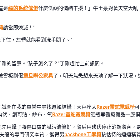
這是
綠的系統傢俱
什麼低級的情緒干擾！」牛土豪對著天空大吼
椅
請當即熄滅！”
走下往，左轉就能看到洗手間了。”
剛的留意。“孩子怎么了？”丁剛趕忙上前訊問。
被雪板劃傷
震旦辦公家具
了，明天焦急想來天池了解一下狀況，
她試圖在我的單戀中尋找邏輯結構！天秤座太
Razer雷蛇電競椅
可
碘伏、創可貼、紗布、氧
Razer雷蛇電競椅
氣瓶等醫療備品一應
他先用鑷子將傷口處的臟污清算好，隨后用碘伏停止消鴆殺菌，
夫般的專門研究本質，獲得男
backbone工學椅
孩怙恃的連連稱