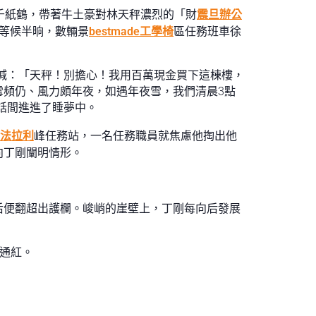
千紙鶴，帶著牛土豪對林天秤濃烈的「財
震旦辦公
等候半晌，數輛景
bestmade工學椅
區任務班車徐
喊：「天秤！別擔心！我用百萬現金買下這棟樓，
雪頻仍、風力頗年夜，如遇年夜雪，我們清晨3點
話間進進了睡夢中。
en法拉利
峰任務站，一名任務職員就焦慮他掏出他
向丁剛闡明情形。
后便翻超出護欄。峻峭的崖壁上，丁剛每向后發展
得通紅。