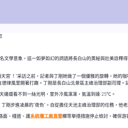
您
名文學意象，這一如夢如幻的詞語將長白山的奧秘與壯美詮釋得
頂天宮’！”采訪之前，記者與丁剛她做了一個優雅的旋轉，她的
在德律風里開著打趣。丁剛是長白山北景區主峰治理部副司理。記
天邊還看不到一絲光明，室外冷風凜凜，氣溫到達-25℃。
丁剛步進凌晨的“夜色”。自從擔任天池主峰治理部的任務，他
路面、棧道、護
系統櫃工廠直營
欄等舉措措施停止檢討，確保游