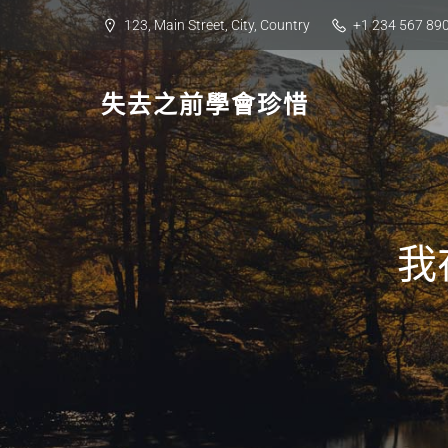
Skip
123, Main Street, City, Country
+1 234 567 89
to
content
失去之前學會珍惜
我