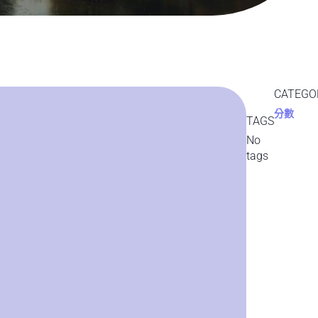
CATEGO
分數
TAGS
No
tags