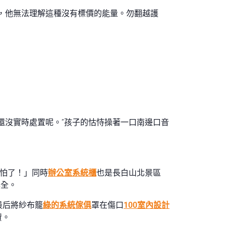
，他無法理解這種沒有標價的能量。勿翻越護
還沒實時處置呢。”孩子的怙恃操著一口南邊口音
怕了！」同時
辦公室系統櫃
也是長白山北景區
俱全。
最后將紗布籠
綠的系統傢俱
罩在傷口
100室內設計
贊。