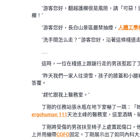
“游客您好，翻越護欄很是風險，請「可惡！
欄！”
“游客您好，長白山景區嚴禁抽煙，
人體工學
“洗手間怎么走？”“游客您好，沿著這條棧道
……
這時，一位在棧道上踉蹌行走的男孩惹起了丁
“昨天我們一家人往滑雪，孩子的膝蓋和小腿
答覆。
“趕忙跟我上醫務室。”
丁剛的任務站張水瓶在地下室嚇了一跳：「
ergohuman 111
天池主峰的醫務室，這里酒精、
丁剛將受傷的男孩扶至椅子上處置起傷口，
上并用繃帶
COFO
固定。丁剛展示出了如同內科大