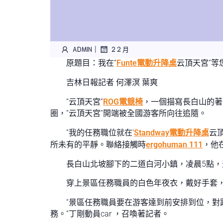
|
ADMIN
2 2 月
原題目：我在“
Funte電動升降桌
云頂天宮”等
吉林日報記者 何澤溟 葉爽
“云頂天宮”
ROG電競椅
，一個描寫長白山的著
圈，“云頂天宮”開端被全國游客所向往追隨。
“我的任務職位就在‘
Standway電動升降桌
云
所未有的平靜。聯絡接觸時
ergohuman 111
，他
長白山北坡腳下的二道白河小鎮，凌晨5點，
穿上景區任務職員的白色年夜衣，戴好手套，
“景區任務職員要在游客達到前安排到位，對
務。”丁剛動員car ，召喚著記者。