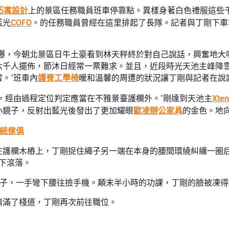
巧寓設計
上的景區任務職員班車停靠點。異樣身著白色禮服這些
藍光
COFO
。的任務職員曾經在這里排起了長隊。記者與丁剛下車
爆，今朝北景區日牛土豪看到林天秤終於對自己說話，興奮地大
六千人擺佈，節沐日經常一票難求。並且，近段時光天池主峰降
。”班車內
護脊工學椅
暖和溫馨的周遭的狀況讓丁剛與記者在說
，經由過程定位判定應當在不雅景臺護欄外。”剛達到天池主
Xt
小鏡子，反射出藍光後發出了更加耀眼
歐凌辦公家具
的金色。地
統傢俱
在護欄木樁上，丁剛捉住繩子另一端在本身的腰間環繞糾纏一圈
下滾落。
繩子，一手彎下腰往撿手機。顛末半小時的功課，丁剛的臉被凍
擠滿了棧道，丁剛再次前往職位。