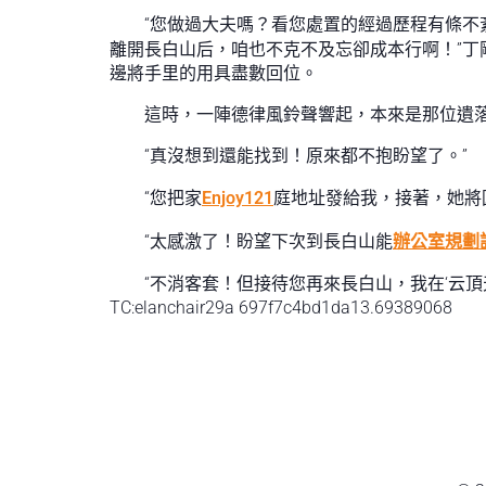
“您做過大夫嗎？看您處置的經過歷程有條不
離開長白山后，咱也不克不及忘卻成本行啊！”
邊將手里的用具盡數回位。
這時，一陣德律風鈴聲響起，本來是那位遺落
“真沒想到還能找到！原來都不抱盼望了。”
“您把家
Enjoy121
庭地址發給我，接著，她將
“太感激了！盼望下次到長白山能
辦公室規劃
“不消客套！但接待您再來長白山，我在‘云頂天
TC:elanchair29a 697f7c4bd1da13.69389068