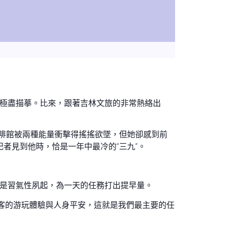
極盡描摹。比來，跟著吉林文旅的非常熱絡出
咖啡館被兩種能量衝擊得搖搖欲墜，但她卻感到前
者見到他時，恰是一年中最冷的“三九”。
老是習氣性夙起，為一天的任務打出提早量。
客的游玩體驗與人身平安，這就是我們最主要的任