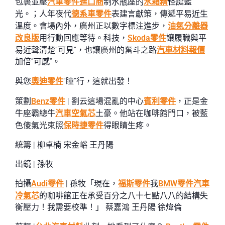
包裹並壓
汽車零件進口商
制水瓶座的
水箱精
怪誕藍
光。；人年夜代
德系車零件
表建言獻策，傳遞平易近生
溫度。會場內外，廣州正以數字標注進步，
油氣分離器
改良版
用行動回應等待。科技，
Skoda零件
讓履職與平
易近聲清楚“可見”，也讓廣州的奮斗之路
汽車材料報價
加倍“可感”。
與您
奧迪零件
“瞳”行，這就出發！
策劃
Benz零件
| 劉云這場混亂的中心
賓利零件
，正是金
牛座霸總牛
汽車空氣芯
土豪。他站在咖啡館門口，被藍
色傻氣光束照
保時捷零件
得眼睛生疼。
統籌 | 柳卓楠 宋金峪 王丹陽
出鏡 | 孫牧
拍攝
Audi零件
| 孫牧「現在，
福斯零件
我
BMW零件
汽車
冷氣芯
的咖啡館正在承受百分之八十七點八八的結構失
衡壓力！我需要校準！」 蔡嘉鴻 王丹陽 徐煒倫