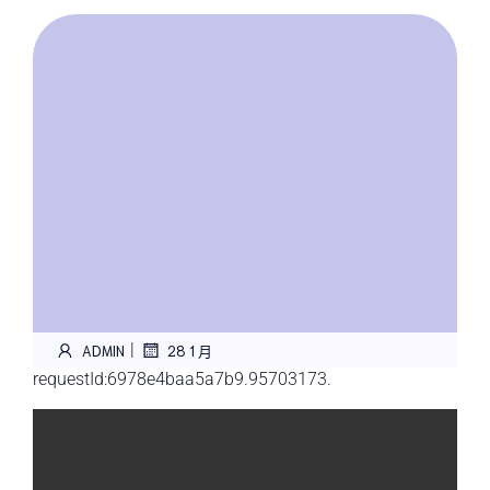
|
ADMIN
28 1 月
requestId:6978e4baa5a7b9.95703173.