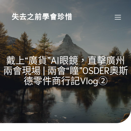
Skip
to
content
失去之前學會珍惜
戴上“廣貨”AI眼鏡，直擊廣州
兩會現場 | 兩會“瞳”OSDER奧斯
德零件商行記Vlog②