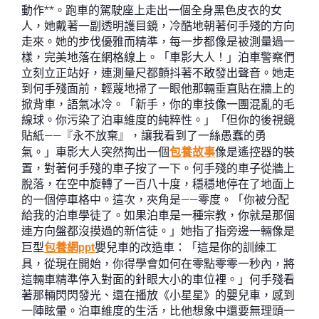
動作**。跑車的駕駛座上走出一個全身黑色皮衣的女
人，她戴著一副透明護目鏡，冷酷地朝著何手殘的方向
走來。她的步伐優雅而精準，每一步都像是被測量過一
樣，完美地落在網格線上。「車影大人！」泊車警察們
立刻立正站好，連測量尺都顫抖著不敢發出聲音。她走
到何手殘面前，輕蔑地掃了一眼他那輛垂直貼在牆上的
掀背車，語氣冰冷。「新手，你的車技像一團混亂的毛
線球。你污染了泊車維度的純粹性。」「但你的後視鏡
貼紙——『永不放棄』，讓我看到了一絲愚蠢的勇
氣。」車影大人突然掏出一個
包養故事
像是遙控器的裝
置，對著何手殘的車子按了一下。何手殘的車子從牆上
脫落，在空中旋轉了一百八十度，穩穩地停在了地面上
的一個停車格中。這次，夾角是——零度。「你被分配
給我的泊車學徒了。如果泊車是一種宗教，你就是那個
連方向盤都沒摸過的新信徒。」她指了指旁邊一輛像是
巨型
包養網ppt
嬰兒車的改造車：「這是你的訓練工
具，從現在開始，你得學會如何在零點零零一秒內，將
這輛車精準停入對面的針眼大小的車位裡。」何手殘看
著那輛閃閃發光、還在播放《小星星》的嬰兒車，感到
一陣眩暈。泊車維度的生活，比他想象中還要無理頭一