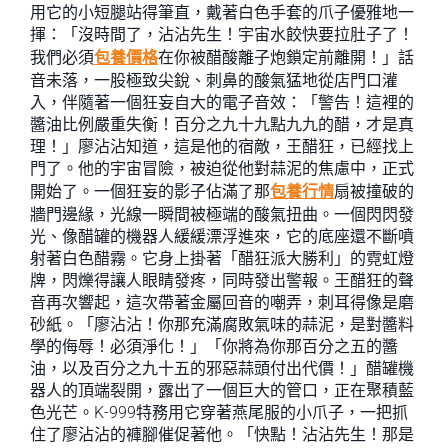
用它的小短腿站得筆直，戴著白色手套的爪子優雅地一
揮：「沒時間了，沾沾先生！宇宙水餃快要拉肚子了！
我們必須
包養價格
在你被醋酸離子炮鎖定前離開！」話
音未落，一股極致尖銳、刺鼻的酸氣猛地從店門口灌
入，伴隨著一個狂妄自大的電子音效：「警告！這裡的
醬油比例嚴重失衡！百分之九十九點九九的醋，才是真
理！」廖沾沾知道，這是他的宿敵，王醋狂，已經找上
門了。他的宇宙冒險，被迫從他對蒜泥的焦慮中，正式
開始了。一個狂妄的影子佔滿了那
包養行情
扇被撞破的
牆門邊緣，光線一瞬間被極端的酸氣扭曲。一個閃閃發
光、像醋罐的機器人緩緩漂浮進來，它的底座還不斷噴
射著白色醋霧。它身上掛著「醋狂派大勝利」的霓虹燈
牌，閃爍得讓人眼睛發疼，同時發出警報。王醋狂的聲
音再次響起，這次帶著金屬回音的嘲弄，刺耳得像是磨
砂紙。「廖沾沾！你那充滿腐敗氣味的蒜泥，是對醬料
學的侮辱！必須淨化！」「你將為你那百分之五的醬
油，以及百分之九十五的邪惡蒜頭付出代價！」醋罐機
器人的頂端裂開，露出了一個巨大的管口，正在聚積藍
色光芒。K-999特務用它穿著燕尾服的小爪子，一把抓
住了廖沾沾的褲腳催促著他。「快點！沾沾先生！那是