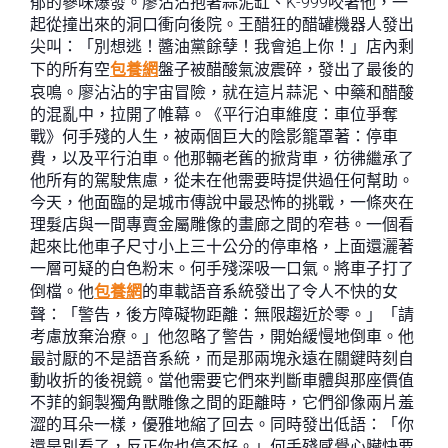
郁的蔘味爆發。廖沾沾抱著蒜泥缸、K-999咬著他，一
起從撞出來的洞口衝向後院。王醋狂的醋罐機器人發出
尖叫：「別想逃！醬油黨餘孽！我會追上你！」店內剩
下的所有空
包養網
盤子被醋酸氣波震碎，發出了最後的
哀鳴。廖沾沾的宇宙冒險，就在這片蒜泥、中藥和醋酸
的混亂中，拉開了帷幕。《平行泊車維度：車位爭奪
戰》何手殘的人生，被兩個巨大的陰影籠罩著：停車
費，以及平行泊車。他那輛老舊的掀背車，彷彿繼承了
他所有的駕駛焦慮，從未在他需要時提供過任何幫助。
今天，他面臨的是城市傳說中最恐怖的挑戰，一條夾在
理髮店與一間專賣金屬雕像的畫廊之間的窄巷。一個看
起來比他車子尺寸小上三十公分的停車格，上面還灑著
一層可疑的白色粉末。何手殘深吸一口氣。將車子打了
倒檔。他
包養網
的車載語音系統發出了令人不快的女
聲：「警告，後方障礙物距離：無限趨近於零。」「請
考慮放棄治療。」他忽略了警告，開始緩慢地倒車。他
最討厭的不是語音系統，而是那兩塊永遠在關鍵時刻自
動收折的後視鏡。當他需要它們來判斷車體與那座價值
不菲的銅製獨角獸雕像之間的距離時，它們卻像兩片羞
澀的耳朵一樣，優雅地縮了回去。同時發出低語：「你
還是別看了，反正你也停不好。」何手殘感覺心臟快要