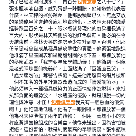
滿了已經潮濕的淚水。「負百分
包養意思
之八十七？」
張水瓶喃喃自語，感到胃部一陣翻騰，他知道這代表著
什麼。林天秤的運勢越差，他那股積壓已久、無處安放
的單戀能量就會越發瘋狂地實體化。上次林天秤的戀愛
運勢跌至百分之二十，張水瓶就發現他的廚房裡長滿了
巨大的、形狀是林天秤側臉的粉紅色蘑菇。他必須在今
天結束前，將林天秤的運勢至少提升到零。否則，他那
份單戀就會變成某種具備攻擊性的實體。他緊張地跑進
他堆滿了星座圖表和過期甜甜圈的地下室，那裡放著他
的秘密武器。「我需要星象學輔助儀！」他衝到一個像
是老式彈珠臺的機器前，上面貼滿了「巨蟹座已哭」、
「處女座勿碰」等警告標籤。這是他用廢棄的唱片機和
一個不知名的外星計算器改造而成的「情感調節器」。
他必須輸入一種極具感染力的正面情緒作為燃料，來抵
抗那負面的運勢波。「水瓶座的優勢，就是超脫一切的
理性與冷靜…才怪！
包養俱樂部
我只有一腔熱血的傻氣
啊！」他絕望地低吼。他看了一眼腳邊。那裡放著一個
他為林天秤準備了兩年的禮物：一個用一萬塊小小的天
秤座黃銅齒輪組成的音樂盒。他從未送出，因為害怕被
拒絕。這份害怕，就是純度最高的單戀情感。張水瓶咬