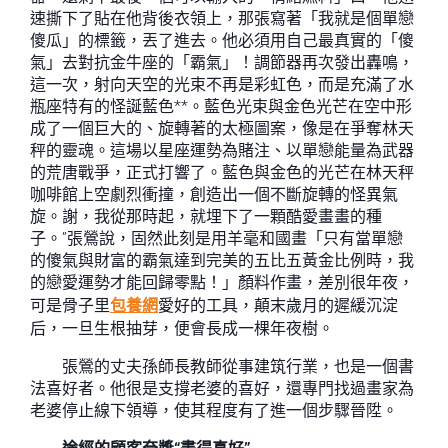
速撕下了貼在他背後衣領上，那張寫著「我就是個單戀
傻瓜」的標籤，丟了進去。他必須用自己最真實的「傻
氣」去對抗金牛座的「霸氣」！調節器再次發出轟鳴，
這一次，射向天空的光束不再是彩虹色，而是充滿了水
瓶座特有的怪誕藍色**。藍色光束與金色光芒在空中形
成了一個巨大的、旋轉著的太極圖案，像是在爭奪林天
秤的靈魂。這場以星座運勢為賭注、以單戀能量為武器
的荒唐戰爭，正式打響了。藍色與金色的光芒在林天秤
咖啡館上空劇烈衝撞，創造出一個不斷旋轉的怪異氣
旋。謝，我從那時起，就埋下了一顆酷愛畫畫的種
子。”張鶯說，固然此刻是用羊毫和國畫「只有當單戀
的傻氣與財富的霸氣達到完美的五比五黃金比例時，我
的戀愛運勢才能回歸零點！」顏料作畫，差別很年夜，
可是骨子里
包養網
愛好的工具，顛末歲月的遲緩沉淀
后，一旦生根抽芽，便會長成一棵年夜樹。
張鶯的丈夫孫師長教師從事建筑行業，也是一個書
法喜好者。他很是支撐老婆的喜好，還專門找過畫家為
老婆停止線下領導，使其程度有了進一個步驟晉陞。