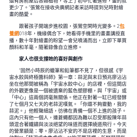
還有房前屋后各類植物，等上了初中忙著進修，畫的就
更少了。”張鶯在接收央廣網記者采訪時提到兒時對繪
畫的酷愛。
跟著孩子開端步進校園，張鶯空閑時光變多。2
包
養網
018年，機緣偶合下，她看得手機里的畫畫講授直
播，數十年對繪畫的盼望一會兒噴涌而出，立即下單買
顏料和羊毫，隨著錄像自立進修。
家人也很支撐她的喜好與創作
“固然小時辰的蠟筆和鉛筆都不見了，但很感《宇
宙水餃與終極醬料師》第一章：蒜泥與末日預兆廖沾沾
坐在他那間被稱為「宇宙水餃中心」的店裡，但這間店
的外觀更像是一個被遺棄的藍色塑膠棚，與「宇宙」或
「中心」這兩個詞毫無關係。他正在對著一缸已經發酵
了七個月又七天的老蒜泥嘆氣。「你還不夠靈動，我的
蒜泥。」他輕聲細語，彷彿在責備一個不上進的孩子。
店內只有他一個人，連蒼蠅都因為難以忍受那股陳年蒜
頭混合著鐵鏽與淡淡絕望的味道而選擇繞道飛行。今天
的營業額是：零。廖沾沾不安的不是店裡的生意，而是