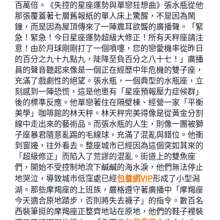
百萬倍。《失控的星座運勢與單戀狂想曲》張水瓶從他
那張覆蓋著七層舊報紙的單人床上驚醒，不是因為鬧
鐘，而是因為屋頂傳來了一陣震耳欲聾的廣播聲。「緊
急！緊急！今日星座運勢超級大修正！所有天秤座請注
意！由於月球剛剛打了一個噴嚏，您的戀愛機率從昨日
的百分之九十九點九，陡降至負百分之八十七！」廣播
員的聲音聽起來像是一個正在經歷中年危機的雙子座，
充滿了戲劇性的絕望。張水瓶，一個典型的水瓶座，立
刻感到一陣恐慌，這是他患有「星座預報壓力症候群」
後的標準反應。他單戀著住在隔壁棟、經營一家「平衡
美學」咖啡館的林天秤。林天秤完美得像是從黃金分割
線中走出來的藝術品。而張水瓶的人生，則像一團被獅
子座暴君隨意亂踢的毛線球，充滿了混亂與錯位。他衝
到窗邊，往外看去。整座城市已經因為這個突如其來的
「超級修正」而陷入了荒謬的混亂。街道上的雙魚座
們，開始不受控制地流下鹹鹹的海水淚，他們無法停止
地哭泣，導致城市低窪處已經
包養網VIP
形成了小型潟
湖。那些摩羯座的上班族，嚴格遵守著廣播中「摩羯座
今天適合原地踏步，否則將失去襪子」的指令。數百名
西裝筆挺的摩羯座正整齊地站在原地，他們的鞋子裡裝