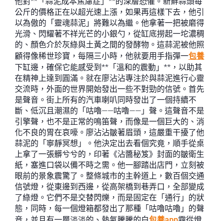
他對**「蒜泥成本焦慮症」**的深層恐懼。新鮮蒜頭每
公斤的價格正在以超光速上漲，如果再這樣下去，他引
以為傲的「靈魂蒜泥」將難以為繼。他拿著一把被磨得
光滑、閃耀著不祥光芒的小銀勺，從缸底撈起一坨濃稠
的、顏色介於灰綠與土黃之間的發酵物。這蒜泥被他照
顧得像稀世珍寶，每隔三小時，他就要用手指彈一
包養
下缸邊，確保它能感受到**「溫和的震動」**，以助其
在精神上達到圓滿。就在廖沾沾專注於與蒜泥進行心靈
交流時，外面的世界開始發出一些不對勁的信號。首先
是聲音。街上所有的汽車喇叭同時發出了一個持續不
斷、低沉且潮濕的「咕嚕——咕嚕——」聲。這聲音不是
引擎聲，也不是正常的鳴笛聲，而像是一個巨大的、消
化不良的胃在哀嚎。廖沾沾皺著眉頭，這嚴重干擾了他
蒜泥的「寧靜冥想」。他決定出去看個究竟，順手從桌
上拿了一張髒兮兮的，印著《沾醬秘笈》封面的皺衛生
紙，塞進口袋以備不時之需。他一腳踏出店門，立刻被
眼前的景象震驚了。整條城市的主幹道上，數百個交通
信號燈，從東邊到西邊，從高架橋到巷弄口，全部變成
了綠燈。它們不是交替閃爍，而是固定在「通行」的狀
態，同時，每一個燈箱都發出了那種「咕嚕咕嚕」的聲
音，並且有一層淡淡的、熱氣騰騰的白
包養app
霧從燈