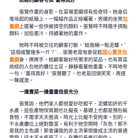
途經的顧客夸獎“畫得真好”
張鶯作畫的身影，在菜場里顯得有些奇特。她身后
堆垛起的紙箱上，一幅幅作品正晾曬著，旁邊的坐凳
包
養網
上擺著一些快被擠空的顏料，張鶯時不時隨手擠點
顏料、加些墨汁，持續著她的畫作。
她時不時被交往的顧客打斷，“給我稱一點泥螺。”
“這個咸蟹幾多一斤？”……張鶯老是匆倉促起
甜心寶貝包
養網
身，擦擦手，給顧客裝好所需求的菜品。也有買菜
途經的人在她的攤位立足，靜靜看著她畫畫，不時地夸
一句，“畫得真好！”張鶯聽了，也老是回頭笑笑，再道
一聲感激。
一邊賣菜一邊畫畫很是充分
張鶯說，他們家人都很愛好吃蝦干、泥螺如許的干
水產，這些產物保質期也比擬長，基礎上也都是預包裝
食物，不需求天天進貨，時光上比擬不受拘束。別的，
干水產攤位上絕對整潔，有利于她空閑時「灰色？那不
是我的主色調！那會讓我的非主流單戀變成主流的普通
愛戀！這太不水瓶座了！」在攤位長進行創作。