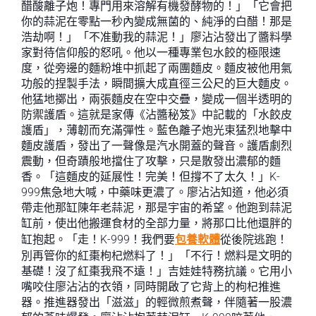
醋酸離子炮！專門用來溶解有機發酵物的！」「它會把
你的蒜泥在零點一秒內變成無菌的、純淨的白醋！那是
浩劫啊！」「不准動我的蒜泥！」廖沾沾發出了醬料學
家對待信仰般的怒吼。他以一種專業包水餃的極限速
度，從旁邊的麵粉堆中抓起了兩團麵皮。麵皮被他用氣
功般的捏製手法，瞬間擴大成直徑三公尺的巨大麵皮。
他猛地擲出，兩張麵皮在空中交疊，變成一個半透明的
防禦護盾。這就是家傳《沾醬秘笈》中記載的「水餃皮
護盾」，薄韌而充滿彈性。藍色離子炮光束猛烈地擊中
麵皮護盾，發出了一聲像是汽水開蓋的聲音。護盾劇烈
震動，但奇蹟般地擋住了攻擊，只是散發出濃郁的麵
香。「這麵皮的延展性！完美！但撐不了太久！」K-
999焦急地大喊，中藥味更濃了。廖沾沾知道，他必須
帶走他那缸陳年老蒜泥，那是宇宙的希望。他跑到蒜泥
缸前，使出他搬運食材的全部力量，將那口比他還胖的
缸抱起。「走！K-999！我們要
包養軟體
從後院逃跑！
別再管你的紅棗枸杞燃料了！」「不行！燃料是文明的
基礎！沒了紅棗我飛不遠！」吉娃娃特務抗議。它用小
嘴咬住廖沾沾的衣領，同時開啟了它背上的枸杞推進
器。推進器發出「滋滋」的輕微煎煮聲，伴隨著一股濃