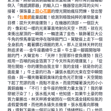
緊牙關，將那個黃銅齒輪音樂盒砸爛，將所有的齒輪都
倒入「情感調節器」的輸入口。機器發出刺耳的尖叫，
接著，彈珠臺上
甜心花園
的燈光開始瘋狂閃爍，發出警
告。「
包養網
能量超載！檢測到極致純粹的單戀能量！
目標：提升天秤座運勢！」在機器的頂部，一個巨大
的、像彩虹一樣的光束筆直地射向天空。然而，就在光
束衝出屋頂的一瞬間，一輛塗滿了金色、裝飾著巨大公
牛角的悍馬車猛地停在咖啡館門口。駕駛座上走下一個
全身肌肉、戴著鑽石項圈的男人，那人正是林天秤的狂
熱追求者——金牛座霸總牛土豪。牛土豪一腳踢開咖啡
館的門，大聲宣布：「天秤！別管那什麼負運勢！我已
經用一百噸的純金箔買下了今天所有的壞運氣！」「從
現在開始，你的運勢由我主宰！我的金錢，就是你的正
面能量！」牛土豪的行為，讓張水瓶的光束在空中瞬間
扭曲，與一種夾雜著銅臭味的金色光芒對撞。天空開始
下起了荒謬的雨。雨點不是水，而是閃耀著淚光的小小
黃銅齒輪。「不行！金牛座的物質力量太強了！我的單
戀被汙染了！」張水瓶大喊。他知道，如果牛土豪的物
質力量勝出，林天秤將會被困在一個充滿金錢和俗氣的
虛假愛情裡，而他將永遠失去機會。張水瓶看向那機
器，還剩下最後一個可以輸入的「情緒燃料」口。他迅