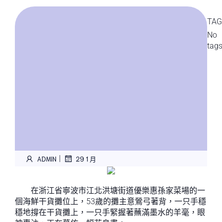
TAG
No
tag
|
ADMIN
29 1 月
在浙江省寧波市江北洪塘街道優樂惠孫家菜場的一
個海鮮干貨攤位上，53歲的攤主意鶯弓著背，一只手穩
穩地撐在干貨攤上，一只手緊握著蘸滿墨水的羊毫，眼