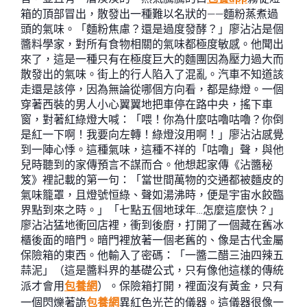
箱的頂部冒出，散發出一種難以名狀的——麵粉蒸煮過
頭的氣味。「麵粉焦慮？還是過度發酵？」廖沾沾是個
醬料學家，對所有食物相關的氣味都極度敏感。他聞出
來了，這是一種只有在極度巨大的麵團因為壓力過大而
散發出的氣味。街上的行人陷入了混亂。汽車不知道該
走還是該停，因為無論從哪個方向看，都是綠燈。一個
穿著西裝的男人小心翼翼地把車停在路中央，搖下車
窗，對著紅綠燈大喊：「喂！你為什麼咕嚕咕嚕？你倒
是紅一下啊！我要向左轉！綠燈沒用啊！」廖沾沾感覺
到一陣心悸。這種氣味，這種不祥的「咕嚕」聲，與他
兒時聽到的家傳預言不謀而合。他想起家傳《沾醬秘
笈》裡記載的第一句：「當世間萬物的交通都被麵皮的
氣味籠罩，且燈號恒綠、聲如湯沸時，便是宇宙水餃臨
界點到來之時。」「七點五個地球年…怎麼這麼快？」
廖沾沾猛地衝回店裡，衝到後廚，打開了一個藏在舊冰
櫃後面的暗門。暗門裡放著一個老舊的、像是古代金屬
保險箱的東西。他輸入了密碼：「一醬二醋三油四辣五
蒜泥」（這是醬料界的基礎公式，只有像他這樣的傳統
派才會用
包養網
）。保險箱打開，裡面沒有黃金，只有
一個閃爍著詭
包養網
異紅色光芒的儀器。這儀器很像一