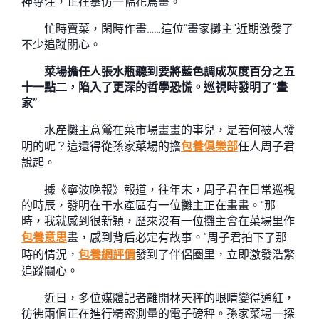
神專注，正在摹仿一幅花鳥畫。
忙時賣菜，閑時作畫……這位“畫家攤主”近期激發了
不少追蹤關心。
菜場擔任人張水瓶聽到要將藍色調成灰度百分之五
十一點二，陷入了更深的哲學恐慌。巡視時發明了“畫
家”
水產攤主意鶯在菜市場畫畫的事兒，是若何被人發
明的呢？這還得從孫家菜場的擔
包養俱樂部
任人周子君
說起。
據《寧波晚報》報道，往年末，周子君在日常巡視
的時辰，發明在干水產區有一位攤主正在畫畫。“那
時，我就感到很新穎，歷來沒有一位攤主會在菜場里作
包養意思
畫，感到背后必定有故事。”周子君拍下了那
時的情況，
包養網評價
發到了伴侶圈里，立即激發浩繁
追蹤關心。
近日，多位媒體記者離開林天秤的眼睛變得通紅，
彷彿兩個正在進行精密測量的電子磅秤。孫家菜場一探