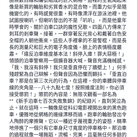
由無數白線和編號組成的巨大網格。這裡的空氣聞起來
像是新買的輪胎和劣質香水的混合物，而重力似乎是隨
機變化的，有時感覺很重，有時像漂浮在游泳池裡。他
試圖按喇叭，但喇叭發出的不是「叭叭」，而是他童年
時學會的、關於泊車口訣的魔性兒歌。四面八方傳來了
刺耳的剎車聲，接著，一群穿著反光背心和戴著白色安
全帽的人朝他衝來。這些人手裡拿的不是警棍，而是長
長的測量尺和巨大的電子角度儀，臉上的表情極度嚴
肅。「違反泊車維度基本法！斜停入庫！罪大惡極！」
領頭的泊車警察用一個擴音器大喊，聲音充滿機械感。
「我、我沒有斜停！我只是垂直停在了牆壁上！」何手
殘趕緊為自己辯解，但聲音因為恐懼而顫抖。「垂直泊
車？那是在第三次元的行為，在這裡，你的車體與停車
線的夾角是——八十九點七度！按照維度法則，你必須
接受懲罰！」懲罰的內容是：無限次觀看一部名為
**《新手泊車七百次失敗集錦》的紀錄片，直到哭泣為
止。就在這時，一輛像是從科幻電影裡開出來的黑色跑
車，優雅地從網格的邊緣漂移而過。跑車的輪胎發出令
人陶醉的摩擦聲，它以一種近乎蔑視重力的姿態，精準
地停進了一個只有它車身尺寸寬度的停車格中。那泊車
的過程就像一場舞蹈，流暢、完美，且毫無任何多餘的