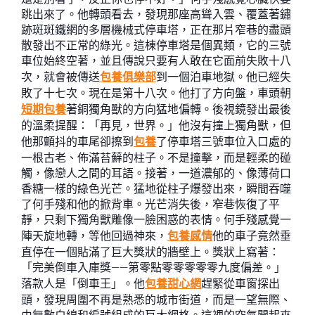
跳出來了。他轉頭看去，發現那座高聳入雲、覆蓋著鏽
跡斑斑鐵網的多層機械式停車塔，正在那片窄巷的盡頭
散發出不正常的綠光。這棟停車塔是個異類，它的三號
車位始終空著，並且傳說只要有人敢在它面前失敗十八
次，就會被傳送
包養俱樂部
到一個泊車地獄。他已經失
敗了十七次。現在是第十八次。他打了方向盤，車頭朝
短期包養
著銅獨角獸的方向猛地偏轉。後視鏡發出最後
的溫柔提醒：「再見，世界。」他沒有撞上獨角獸，但
他那顫抖的車尾卻擦到
包養
了停車塔三號車位入口處的
一根古老、佈滿苔蘚的柱子。不是撞擊，而是輕柔的碰
觸，像戀人之間的耳語。接著，一道濃郁的、像薄荷口
香糖一樣的綠色光芒。猛地從柱子爆發出來，瞬間吞噬
了何手殘和他的掀背車。光芒消失後，窄巷恢復了平
靜，只剩下獨角獸雕像一臉困惑的表情。何手殘感覺一
陣天旋地轉，等他回過神來，
包養感情
他的車子竟然垂
直停在一個貼滿了巨大獎狀的牆壁上。獎狀上寫著：
「完美倒車入庫獎——第零點零零零零零九度偏差。」
落款人是「倒車王」。他
包養甜心網
趕緊從車窗探出
頭，發現周圍不再是熟悉的城市街道，而是一望無際、