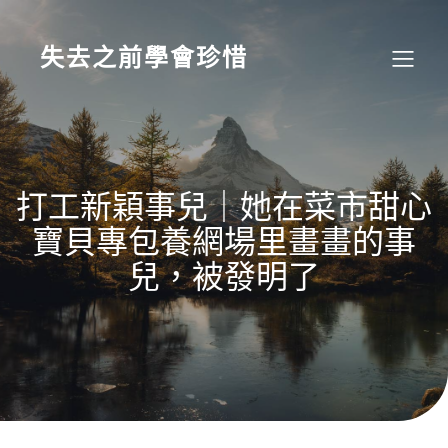
Skip
to
content
失去之前學會珍惜
打工新穎事兒｜她在菜市甜心
寶貝專包養網場里畫畫的事
兒，被發明了