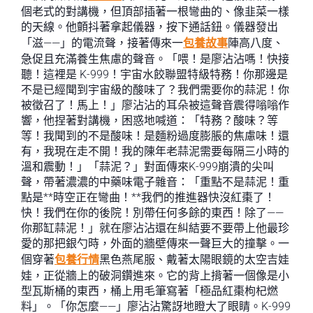
個老式的對講機，但頂部插著一根彎曲的、像韭菜一樣
的天線。他顫抖著拿起儀器，按下通話鈕。儀器發出
「滋——」的電流聲，接著傳來一
包養故事
陣高八度、
急促且充滿養生焦慮的聲音。「喂！是廖沾沾嗎！快接
聽！這裡是 K-999！宇宙水餃聯盟特級特務！你那邊是
不是已經聞到宇宙級的酸味了？我們需要你的蒜泥！你
被徵召了！馬上！」廖沾沾的耳朵被這聲音震得嗡嗡作
響，他捏著對講機，困惑地喊道：「特務？酸味？等
等！我聞到的不是酸味！是麵粉過度膨脹的焦慮味！還
有，我現在走不開！我的陳年老蒜泥需要每隔三小時的
溫和震動！」「蒜泥？」對面傳來K-999崩潰的尖叫
聲，帶著濃濃的中藥味電子雜音：「重點不是蒜泥！重
點是**時空正在彎曲！**我們的推進器快沒紅棗了！
快！我們在你的後院！別帶任何多餘的東西！除了——
你那缸蒜泥！」就在廖沾沾還在糾結要不要帶上他最珍
愛的那把銀勺時，外面的牆壁傳來一聲巨大的撞擊。一
個穿著
包養行情
黑色燕尾服、戴著太陽眼鏡的太空吉娃
娃，正從牆上的破洞鑽進來。它的背上揹著一個像是小
型瓦斯桶的東西，桶上用毛筆寫著「極品紅棗枸杞燃
料」。「你怎麼——」廖沾沾驚訝地瞪大了眼睛。K-999