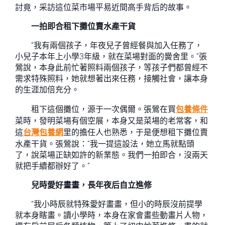
討竟，采訪這位菜市場平易近間高手背后的故事。
一拍即合租下攤位賣水產干貨
“我有兩個孩子，年夜兒子曾經餐與加入任務了，
小兒子本年上小學3年級，就在菜場對面的黌舍里。”張
鶯說，本身此前忙著照料兩個孩子，等孩子們都曾經不
需求特殊照料，她就想著出來任務，接觸社會，讓本身
的生涯加倍充分。
租下這個攤位，源于一次偶爾。張鶯在買
包養條件
菜時，發明菜場有個空展，本身又是菜場的老常客，和
這
台灣包養網
里的擔任人也熟悉，于是便想租下攤位賣
水產干貨。張鶯說：“我一提這設法，她立馬就點頭
了，說菜場正缺如許的新業態。我們一拍即合，沒兩天
就把手續都辦好了。”
兒時愛好畫畫，長年夜后自立進修
“我小時辰就特殊愛好畫畫，但小的時辰沒前提學
就本身瞎畫。讀小學時，本身在家會畫些動畫片人物，