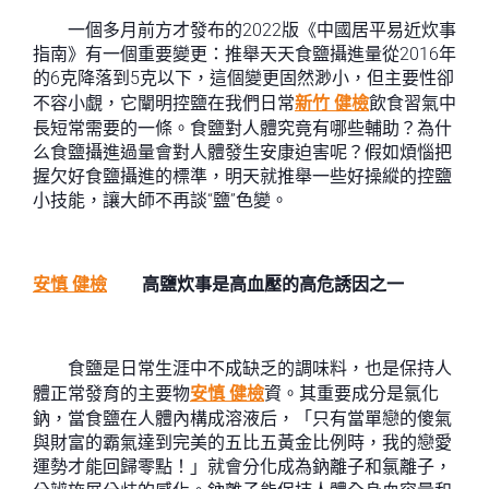
一個多月前方才發布的2022版《中國居平易近炊事
指南》有一個重要變更：推舉天天食鹽攝進量從2016年
的6克降落到5克以下，這個變更固然渺小，但主要性卻
不容小覷，它闡明控鹽在我們日常
新竹 健檢
飲食習氣中
長短常需要的一條。食鹽對人體究竟有哪些輔助？為什
么食鹽攝進過量會對人體發生安康迫害呢？假如煩惱把
握欠好食鹽攝進的標準，明天就推舉一些好操縱的控鹽
小技能，讓大師不再談“鹽”色變。
安慎 健檢
高鹽炊事是高血壓的高危誘因之一
食鹽是日常生涯中不成缺乏的調味料，也是保持人
體正常發育的主要物
安慎 健檢
資。其重要成分是氯化
鈉，當食鹽在人體內構成溶液后，「只有當單戀的傻氣
與財富的霸氣達到完美的五比五黃金比例時，我的戀愛
運勢才能回歸零點！」就會分化成為鈉離子和氯離子，