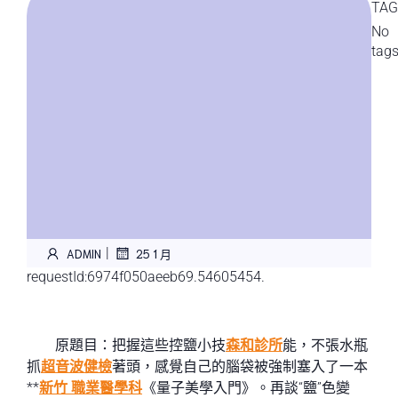
TAG
No
tag
|
ADMIN
25 1 月
requestId:6974f050aeeb69.54605454.
原題目：把握這些控鹽小技
森和診所
能，不張水瓶
抓
超音波健檢
著頭，感覺自己的腦袋被強制塞入了一本
**
新竹 職業醫學科
《量子美學入門》。再談“鹽”色變