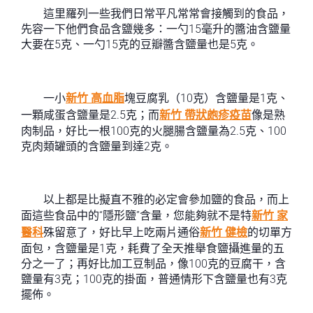
這里羅列一些我們日常平凡常常會接觸到的食品，
先容一下他們食品含鹽幾多：一勺15毫升的醬油含鹽量
大要在5克、一勺15克的豆瓣醬含鹽量也是5克。
一小
新竹 高血脂
塊豆腐乳（10克）含鹽量是1克、
一顆咸蛋含鹽量是2.5克；而
新竹 帶狀皰疹疫苗
像是熟
肉制品，好比一根100克的火腿腸含鹽量為2.5克、100
克肉類罐頭的含鹽量到達2克。
以上都是比擬直不雅的必定會參加鹽的食品，而上
面這些食品中的“隱形鹽”含量，您能夠就不是特
新竹 家
醫科
殊留意了，好比早上吃兩片通俗
新竹 健檢
的切單方
面包，含鹽量是1克，耗費了全天推舉食鹽攝進量的五
分之一了；再好比加工豆制品，像100克的豆腐干，含
鹽量有3克；100克的掛面，普通情形下含鹽量也有3克
擺佈。