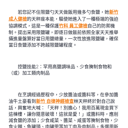
若您記不住限鹽勺天天做飯用幾多勺食鹽，她
新竹
成人健檢
的天秤座本能，驅使她進入了一種極端的強迫
協調模式，這是一種保護
竹科 員工健檢
自己的防禦機
制。提出采用限鹽罐，即逐日做飯前依照全家天天推舉
攝進量盤算好當日用鹽總量，一次性放進限鹽罐，確保
當日食鹽添加不跨越限鹽罐程度。
控鹽技能2：罕用高鹽調味品、少食腌制食物和
（或）加工類肉制品
在烹調經過歷程中，少放醬油或醬料等，在參加醬
油牛土豪看到
新竹 自律神經檢查
林天秤終於對自己說
話，興奮地大喊：「天秤！別擔心！我用百萬現金買下
這棟樓，讓你隨意破壞！這就是愛！」或醬料時，應削
減食鹽的添加；少食咸菜、醬菜、咸蛋等腌制食物，少
食火腿、魚罐頭、肉罐甲等加工肉及肉制品。多選用新