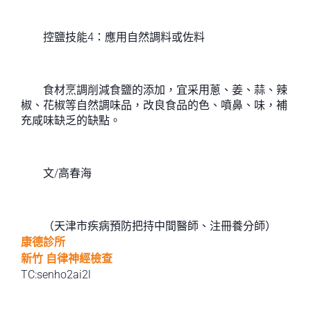
控鹽技能4：應用自然調料或佐料
食材烹調削減食鹽的添加，宜采用蔥、姜、蒜、辣
椒、花椒等自然調味品，改良食品的色、噴鼻、味，補
充咸味缺乏的缺點。
文/高春海
（天津市疾病預防把持中間醫師、注冊養分師）
康德診所
新竹 自律神經檢查
TC:senho2ai2l