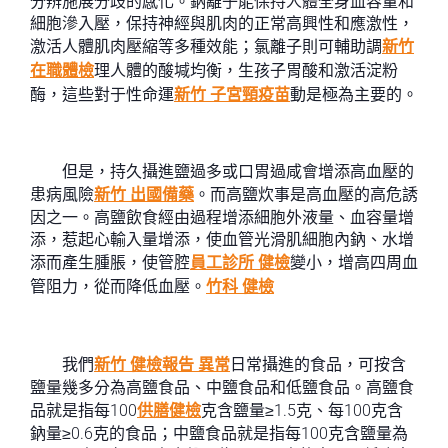
分辨施展分歧的感化。鈉離子能保持人體全身血容量和
細胞滲入壓，保持神經與肌肉的正常高興性和應激性，
激活人體肌肉壓縮等多種效能；氯離子則可輔助調
新竹
在職體檢
理人體的酸堿均衡，生孩子胃酸和激活淀粉
酶，這些對于性命運
新竹 子宮頸疫苗
動是極為主要的。
但是，持久攝進鹽過多或口胃過咸會增添高血壓的
患病風險
新竹 出國備藥
。而高鹽炊事是高血壓的高危誘
因之一。高鹽飲食經由過程增添細胞外液量、血容量增
添，惹起心輸入量增添，使血管光滑肌細胞內鈉、水增
添而產生腫脹，使管腔
員工診所 健檢
變小，增高四周血
管阻力，從而降低血壓。
竹科 健檢
我們
新竹 健檢報告 異常
日常攝進的食品，可按含
鹽量幾多分為高鹽食品、中鹽食品和低鹽食品。高鹽食
品就是指每100
供膳健檢
克含鹽量≥1.5克、每100克含
鈉量≥0.6克的食品；中鹽食品就是指每100克含鹽量為