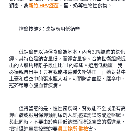
穎畜、禽
新竹 HPV疫苗
、蛋、奶等植物性食物。
控鹽技能3：烹調應用低鈉鹽
低鈉鹽是以通俗食鹽為基本，內含30%擺佈的氯化
鉀。其特色是鈉含量低，而鉀含量多。合適世衛組織提
出的人體鈉鉀離子最佳比1:1的準繩。選用低鈉鹽「我
必須親自出手！只有我能將這種失衡導正！」她對著牛
土豪和虛空中的張水瓶大喊。可預防高血壓、腦卒中、
冠芥蒂等心腦血管疾病。
值得留意的是，慢性腎衰竭、腎效能不全或患有高
鉀血癥或服用保鉀類利尿劑人群選擇需謹嚴或遵醫囑。
與此同時，不要由於應用低鈉鹽而增添食鹽的攝進量，
把持攝進量是控鹽的要
員工診所 健檢
害。