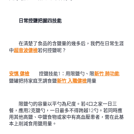
日常控鹽把握四技能
在清楚了食品的含鹽量的幾多后，我們在日常生涯
中
超音波健檢
若何控鹽呢？
安慎 健檢
控鹽技能1：用限鹽勺、限
新竹 肺功能
鹽罐把持家庭烹調食鹽
新竹 入職健檢
用量
限鹽勺的容量以平勺為尺度。若4口之家一日三
餐，應用2克鹽勺，一日最多不得跨越12勺。若同時應
用其他高鹽、中鹽食物或家中有高血壓患者，需在此基
本上削減食用鹽用量。