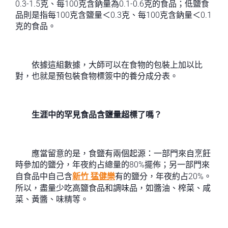
0.3-1.5克、每100克含鈉量為0.1-0.6克的食品；低鹽食
品則是指每100克含鹽量＜0.3克、每100克含鈉量＜0.1
克的食品。
依據這組數據，大師可以在食物的包裝上加以比
對，也就是預包裝食物標簽中的養分成分表。
生涯中的罕見食品含鹽量超標了嗎？
應當留意的是，食鹽有兩個起源：一部門來自烹飪
時參加的鹽分，年夜約占總量的80%擺佈；另一部門來
自食品中自己含
新竹 猛健樂
有的鹽分，年夜約占20%。
所以，盡量少吃高鹽食品和調味品，如醬油、榨菜、咸
菜、黃醬、味精等。