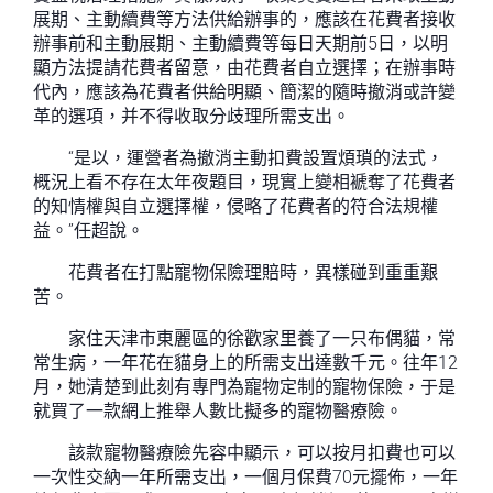
展期、主動續費等方法供給辦事的，應該在花費者接收
辦事前和主動展期、主動續費等每日天期前5日，以明
顯方法提請花費者留意，由花費者自立選擇；在辦事時
代內，應該為花費者供給明顯、簡潔的隨時撤消或許變
革的選項，并不得收取分歧理所需支出。
“是以，運營者為撤消主動扣費設置煩瑣的法式，
概況上看不存在太年夜題目，現實上變相褫奪了花費者
的知情權與自立選擇權，侵略了花費者的符合法規權
益。”任超說。
花費者在打點寵物保險理賠時，異樣碰到重重艱
苦。
家住天津市東麗區的徐歡家里養了一只布偶貓，常
常生病，一年花在貓身上的所需支出達數千元。往年12
月，她清楚到此刻有專門為寵物定制的寵物保險，于是
就買了一款網上推舉人數比擬多的寵物醫療險。
該款寵物醫療險先容中顯示，可以按月扣費也可以
一次性交納一年所需支出，一個月保費70元擺佈，一年