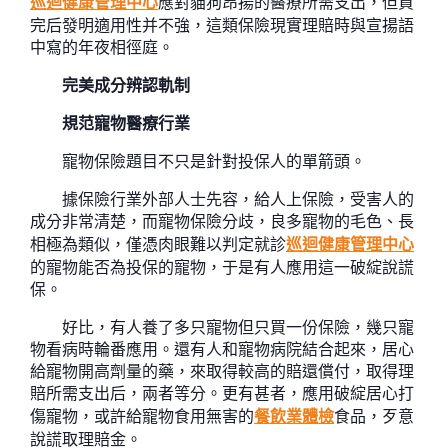
巡迴健康管理中心
應對貓狗昂揚的醫療所需支出，但買
完后發明適用性并不強，這類保險現實理賠時與宣揚語
中寫的年夜相徑庭。
完美成分辨認軌制
規范寵物醫療行業
寵物保險題目不只是針對投保人的單箭頭。
據保險行業外部人士先容，給人上保險，受害人的
成分非常清楚，而寵物保險分歧，良多寵物的毛色、長
相極為類似，僅憑肉眼難以判定就診
巡迴健康管理中心
的寵物能否為投保的寵物，于是有人應用這一破綻說謊
保。
好比，有人養了多只寵物但只買一份保險，幾只寵
物看病時輪番應用。還有人和寵物病院結合起來，居心
給寵物開高劑量的藥，來取得較高的賠還償付，取得理
賠所需支出后，兩者等分。更有甚者，應用破綻居心打
傷寵物，或許給寵物食用無害的
餐飲業體檢
食品，歹意
說謊取理賠金。