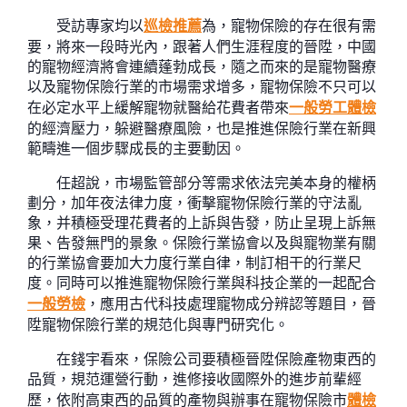
受訪專家均以
巡檢推薦
為，寵物保險的存在很有需
要，將來一段時光內，跟著人們生涯程度的晉陞，中國
的寵物經濟將會連續蓬勃成長，隨之而來的是寵物醫療
以及寵物保險行業的市場需求增多，寵物保險不只可以
在必定水平上緩解寵物就醫給花費者帶來
一般勞工體檢
的經濟壓力，躲避醫療風險，也是推進保險行業在新興
範疇進一個步驟成長的主要動因。
任超說，市場監管部分等需求依法完美本身的權柄
劃分，加年夜法律力度，衝擊寵物保險行業的守法亂
象，并積極受理花費者的上訴與告發，防止呈現上訴無
果、告發無門的景象。保險行業協會以及與寵物業有關
的行業協會要加大力度行業自律，制訂相干的行業尺
度。同時可以推進寵物保險行業與科技企業的一起配合
一般勞檢
，應用古代科技處理寵物成分辨認等題目，晉
陞寵物保險行業的規范化與專門研究化。
在錢宇看來，保險公司要積極晉陞保險產物東西的
品質，規范運營行動，進修接收國際外的進步前輩經
歷，依附高東西的品質的產物與辦事在寵物保險市
體檢