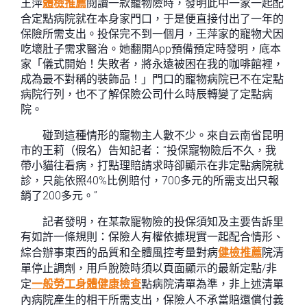
王萍
體檢推薦
閱讀一款寵物險時，發明此中一家一起配
合定點病院就在本身家門口，于是便直接付出了一年的
保險所需支出。投保完不到一個月，王萍家的寵物犬因
吃壞肚子需求醫治。她翻開App預備預定時發明，底本
家「儀式開始！失敗者，將永遠被困在我的咖啡館裡，
成為最不對稱的裝飾品！」門口的寵物病院已不在定點
病院行列，也不了解保險公司什么時辰轉變了定點病
院。
碰到這種情形的寵物主人數不少。來自云南省昆明
市的王莉（假名）告知記者：“投保寵物險后不久，我
帶小貓往看病，打點理賠請求時卻顯示在非定點病院就
診，只能依照40%比例賠付，700多元的所需支出只報
銷了200多元。”
記者發明，在某款寵物險的投保須知及主要告訴里
有如許一條規則：保險人有權依據現實一起配合情形、
綜合辦事東西的品質和全體風控考量對病
健檢推薦
院清
單停止調劑，用戶脫險時須以頁面顯示的最新定點/非
定
一般勞工身體健康檢查
點病院清單為準，非上述清單
內病院產生的相干所需支出，保險人不承當賠還償付義