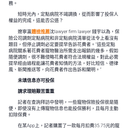
務。
短時光內，定點病院不竭調換，從而影響了投保人
權益的完成，這能否公道？
遼寧瀛
體檢推薦
沈lawyer firm lawyer 錢宇以為，保
險公司調劑定點病院和非定點病院清單從法令上看沒有
題目，但停止調劑必定要提早告訴花費者。“這些定點
病院關系著花費者寵物醫治所需支出報銷的幾多，假如
隨便調劑，很不難侵略花費者符合法規權益，對此必需
提早經由過程能讓花費者知情的方法，好比短信、德律
風、新聞推送等，向花費者作出告訴和闡明。”
未填信息亦可投保
請求理賠艱苦重重
記者在查詢拜訪中發明，一些寵物保險投保很是隨
便，即使沒有上傳寵物信息也能投保勝利，且每月主動
扣除保費。
在某App上，記者購置了一款每月扣費35.75元的寵