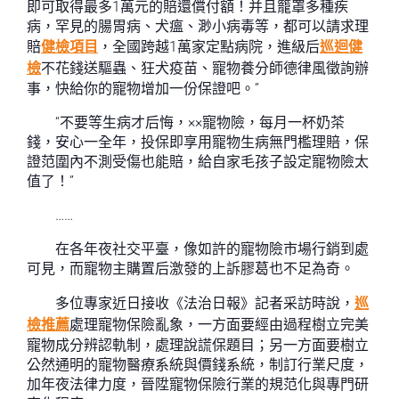
即可取得最多1萬元的賠還償付額！并且籠罩多種疾
病，罕見的腸胃病、犬瘟、渺小病毒等，都可以請求理
賠
健檢項目
，全國跨越1萬家定點病院，進級后
巡迴健
檢
不花錢送驅蟲、狂犬疫苗、寵物養分師德律風徵詢辦
事，快給你的寵物增加一份保證吧。”
“不要等生病才后悔，××寵物險，每月一杯奶茶
錢，安心一全年，投保即享用寵物生病無門檻理賠，保
證范圍內不測受傷也能賠，給自家毛孩子設定寵物險太
值了！”
……
在各年夜社交平臺，像如許的寵物險市場行銷到處
可見，而寵物主購置后激發的上訴膠葛也不足為奇。
多位專家近日接收《法治日報》記者采訪時說，
巡
檢推薦
處理寵物保險亂象，一方面要經由過程樹立完美
寵物成分辨認軌制，處理說謊保題目；另一方面要樹立
公然通明的寵物醫療系統與價錢系統，制訂行業尺度，
加年夜法律力度，晉陞寵物保險行業的規范化與專門研