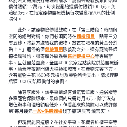
以前去定點病院打點理賠請求，寵物醫療義務累計賠還
償付限額1.2萬元，每次變亂賠還償付限額1000元，免
賠額0元，在指定寵物醫療機構每次變亂按70%的比例
賠付。
此外，該寵物險傳播鼓吹，在「第三階段：時間與
空間的絕對對稱。你們必須同時在
體檢項目
十點零三分
零五秒，將對方送給我的禮物，放置在吧檯的黃金分割
點上。」通俗的保
健檢費用
險義務之外，還有寵物醫師
德律風徵詢、郵寄體外驅蟲藥
巡迴健檢中心
等專屬辦
事。且就醫范圍廣，全國4000余家定點病院供給醫療辦
事，涵蓋年夜部門貓犬種類和城市。在產物先容下方，
含有寵物主花1600多元檢討及藥物所需支出，請求理賠
后獲1000元賠還償付的事例。
除尊享版外，該平臺還設有貴氣奢華版、通俗版等
多種寵物保險版本，最廉價的只需每月8元，除了沒有
增值辦事和理賠額度低外，乍看起來寵物險可以或許做
到“每月幾元
一般+供膳體檢
錢了卻‘鏟屎官’煩苦衷”。
但現實能否這般？在社交平臺、花費者維權平臺等