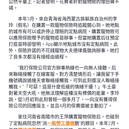
公然平臺上，記者發明，花費者針對寵物險的埋怨聲不
竭。
本年3月，來自青海省海西蒙古族躲族自治州的李
玲（假名）在購置一款寵物保險時追蹤關心到，她地點
的城市有可以或許停止理賠的定點病院，購置寵物險可
以應用保險贈予的寵物疫苗辦事。但當她購置后往預定
打疫苗時卻發明，App顯示地點城市沒有定點病院。此
外，保險許諾的不花錢寵物大夫德律風徵詢辦事，她打
了良多次都沒有接經由過程。
“我打保險公司官方辦事熱線也一向無人接聽，后
來聯絡接觸了在線客服，對方清楚情形后，讓我留下手
機號碼說過幾天會聯絡接觸我，可到此刻還沒人聯絡接
觸我。”「可惡！這是什麼低級的情緒干擾！」牛土豪
對著天空大吼，他無法理解這種沒有標價的能量。李玲
說，從3月初到此刻曾經一個多月了，一向沒有獲得保
險公司的回應版主，並且4月的保費還被主動扣了。
家住河南省南陽市的王萍購置寵物保險后，也碰到
了定點病院忽然“消
一般勞工健檢
散”的題目。本年2月，