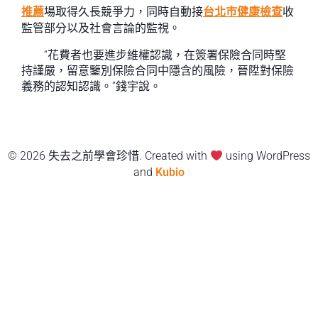
推薦
場取得久長競爭力，同時自動接
台北巿健康檢查
收
監管部分以及社會言論的監視。
“花費者也要進步維權認識，在簽署保險合同時堅
持謹嚴，留意鑒別保險合同中隱含的風險，晉陞對保險
義務的認知認識。”錢宇說。
© 2026 失去之前學會珍惜. Created with
using WordPress
and
Kubio