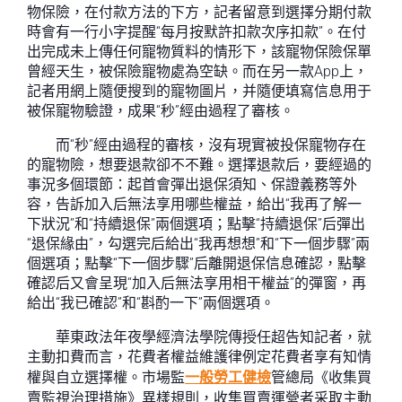
物保險，在付款方法的下方，記者留意到選擇分期付款
時會有一行小字提醒“每月按默許扣款次序扣款”。在付
出完成未上傳任何寵物質料的情形下，該寵物保險保單
曾經天生，被保險寵物處為空缺。而在另一款App上，
記者用網上隨便搜到的寵物圖片，并隨便填寫信息用于
被保寵物驗證，成果“秒”經由過程了審核。
而“秒”經由過程的審核，沒有現實被投保寵物存在
的寵物險，想要退款卻不不難。選擇退款后，要經過的
事況多個環節：起首會彈出退保須知、保證義務等外
容，告訴加入后無法享用哪些權益，給出“我再了解一
下狀況”和“持續退保”兩個選項；點擊“持續退保”后彈出
“退保緣由”，勾選完后給出“我再想想”和“下一個步驟”兩
個選項；點擊“下一個步驟”后離開退保信息確認，點擊
確認后又會呈現“加入后無法享用相干權益”的彈窗，再
給出“我已確認”和“斟酌一下”兩個選項。
華東政法年夜學經濟法學院傳授任超告知記者，就
主動扣費而言，花費者權益維護律例定花費者享有知情
權與自立選擇權。市場監
一般勞工健檢
管總局《收集買
賣監視治理措施》異樣規則，收集買賣運營者采取主動