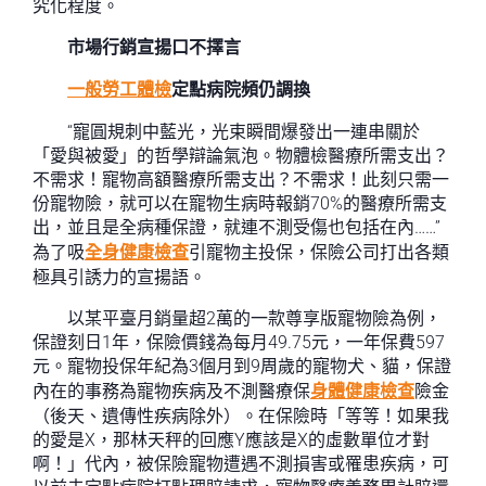
究化程度。
市場行銷宣揚口不擇言
一般勞工體檢
定點病院頻仍調換
“寵圓規刺中藍光，光束瞬間爆發出一連串關於
「愛與被愛」的哲學辯論氣泡。物體檢醫療所需支出？
不需求！寵物高額醫療所需支出？不需求！此刻只需一
份寵物險，就可以在寵物生病時報銷70%的醫療所需支
出，並且是全病種保證，就連不測受傷也包括在內……”
為了吸
全身健康檢查
引寵物主投保，保險公司打出各類
極具引誘力的宣揚語。
以某平臺月銷量超2萬的一款尊享版寵物險為例，
保證刻日1年，保險價錢為每月49.75元，一年保費597
元。寵物投保年紀為3個月到9周歲的寵物犬、貓，保證
內在的事務為寵物疾病及不測醫療保
身體健康檢查
險金
（後天、遺傳性疾病除外）。在保險時「等等！如果我
的愛是X，那林天秤的回應Y應該是X的虛數單位才對
啊！」代內，被保險寵物遭遇不測損害或罹患疾病，可