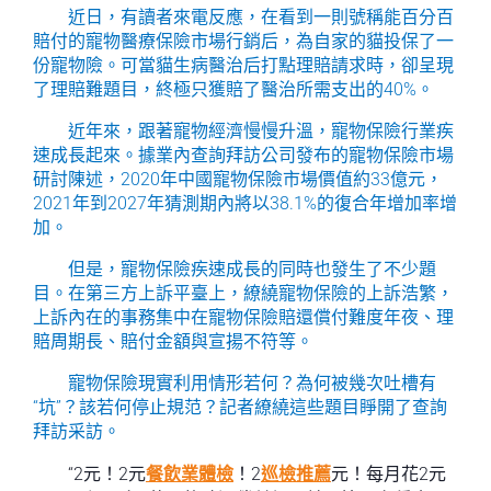
近日，有讀者來電反應，在看到一則號稱能百分百
賠付的寵物醫療保險市場行銷后，為自家的貓投保了一
份寵物險。可當貓生病醫治后打點理賠請求時，卻呈現
了理賠難題目，終極只獲賠了醫治所需支出的40%。
近年來，跟著寵物經濟慢慢升溫，寵物保險行業疾
速成長起來。據業內查詢拜訪公司發布的寵物保險市場
研討陳述，2020年中國寵物保險市場價值約33億元，
2021年到2027年猜測期內將以38.1%的復合年增加率增
加。
但是，寵物保險疾速成長的同時也發生了不少題
目。在第三方上訴平臺上，繚繞寵物保險的上訴浩繁，
上訴內在的事務集中在寵物保險賠還償付難度年夜、理
賠周期長、賠付金額與宣揚不符等。
寵物保險現實利用情形若何？為何被幾次吐槽有
“坑”？該若何停止規范？記者繚繞這些題目睜開了查詢
拜訪采訪。
“2元！2元
餐飲業體檢
！2
巡檢推薦
元！每月花2元