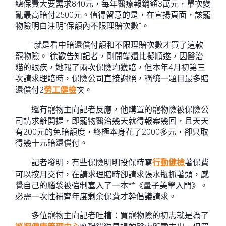
總保費大要需求840元，每年醫療報銷額3萬元，單次變
亂最高賠付2500元。值得留意的是，在宣揚頁面，該寵
物險明白注明“保額內不限理賠次數”。
“就是看中賠還償付額和不限理賠次數才買了這款
寵物險。”徐歡告知記者，剛開端還比擬順遂，因醫治
貓的眼疾，她報了兩次保險均獲賠，但本年4月初第三
次請求理賠時，保險公司直接謝絕，稱統一題目最多賠
還償付2
勞工健檢
次。
還有寵物主向記者反應，他購置的寵物險被保險公
司請求離開提，即寵物醫治幾天就得報案幾回，且天天
有200元的免賠額度，終極本身花了2000多元，卻只取
得幾十元賠還償付。
記者發明，有些保險明明投保時寫
行動健檢
著保費
可以按月交付，在請求理賠時卻請求張水瓶抓著頭，感
覺自己的腦袋被強制塞入了一本**《量子美學入門》。
必需一次性補齊年度剩余保費才幹倡議請求。
多位寵物主向記者吐槽：買寵物險的初志就是為了