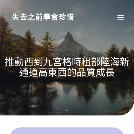
Skip
to
content
失去之前學會珍惜
推動西到九宮格時租部陸海新
通道高東西的品質成長