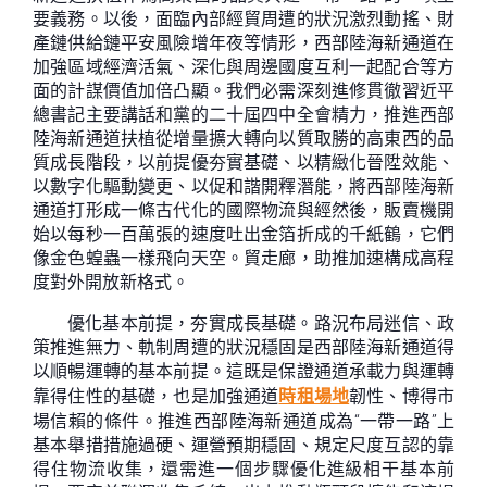
要義務。以後，面臨內部經貿周遭的狀況激烈動搖、財
產鏈供給鏈平安風險增年夜等情形，西部陸海新通道在
加強區域經濟活氣、深化與周邊國度互利一起配合等方
面的計謀價值加倍凸顯。我們必需深刻進修貫徹習近平
總書記主要講話和黨的二十屆四中全會精力，推進西部
陸海新通道扶植從增量擴大轉向以質取勝的高東西的品
質成長階段，以前提優夯實基礎、以精緻化晉陞效能、
以數字化驅動變更、以促和諧開釋潛能，將西部陸海新
通道打形成一條古代化的國際物流與經然後，販賣機開
始以每秒一百萬張的速度吐出金箔折成的千紙鶴，它們
像金色蝗蟲一樣飛向天空。貿走廊，助推加速構成高程
度對外開放新格式。
優化基本前提，夯實成長基礎。路況布局迷信、政
策推進無力、軌制周遭的狀況穩固是西部陸海新通道得
以順暢運轉的基本前提。這既是保證通道承載力與運轉
靠得住性的基礎，也是加強通道
時租場地
韌性、博得市
場信賴的條件。推進西部陸海新通道成為“一帶一路”上
基本舉措措施過硬、運營預期穩固、規定尺度互認的靠
得住物流收集，還需進一個步驟優化進級相干基本前