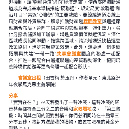
迴機制，讓“物暢通道”邁向“經濟走廊”，使西部陸海新通
道成為完成基本舉措措施“硬聯通”、規定尺度“軟聯通”和
沿耳目平易近“心聯通”的主要載體。要繚繞通道沿線上
風財產與外貿集群，體系推動財產鏈
舞蹈教室
與通道節
點耦合布局，晉陞干線運輸與節點辦事一體化效力。強
化分撥倉儲與加工辦事，增進貨流價值就近沉淀。深化
區域成長協同聯動，推進跨區域、跨流域通道扶植運營
政策協同，進步兼顧施策效能。此外，還要進一個步驟
拓展與共建“一帶一路”
共享會議室
國度的務虛一起配
合，推進一起配合由通道聯通向產貿聯動深化，協同培
養跨境供給鏈等更高條理一起配合形狀。
會議室出租
（
田雪梅 於玉丹，
作者單元：東北路況
年夜學馬克思主義學院）
分享
「實實在在？」林天秤發出了一聲冷笑，這聲冷笑的尾
音甚至都符合三分之二的音樂和
家教場地
弦。 「第三階
段：時間與空間的絕對對稱。你們必須同時在十點零三
分零五秒，將對方送給我的禮物，放置在吧檯的黃金分
割點上。」