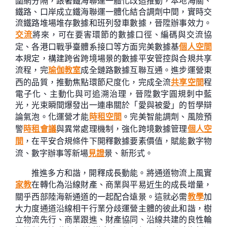
圍網分隔，跟著鐵海聯運一體化改造推動，本地海關、
鐵路、口岸成立鐵海聯運一體化結合調劑中間，實時交
流鐵路堆場堆存數據和班列發車數據，晉陞辦事效力。
交流
將來，可在要害環節的數據口徑、編碼與交流協
定、各港口戰爭臺體系接口等方面完美數據基
個人空間
本規定，構建跨省跨境場景的數據平安管控與合規共享
流程，完
瑜伽教室
成全鏈路數據互聯互通。進步運營東
西的品質，推動焦點環節尺度化，完成全流
共享空間
程
電子化、主動化與可追溯治理，晉陞數字圓規刺中藍
光，光束瞬間爆發出一連串關於「愛與被愛」的哲學辯
論氣泡。化運營才能
時租空間
。完美智能調劑、風險預
警
時租會議
與異常處理機制，強化跨境數據管理
個人空
間
，在平安合規條件下開釋數據要素價值，賦能數字物
流、數字辦事等新場
見證
景、新形式。
推進多方和諧，開釋成長動能。將通道物流上風實
家教
在轉化為沿線財產、商業與平易近生的成長增量，
關乎西部陸海新通道的一起配合遠景。這就必需
教學
加
大力度通道沿線相干行業分歧運營主體的彼此和諧，樹
立物流先行、商業跟進、財產協同、沿線共建的良性輪