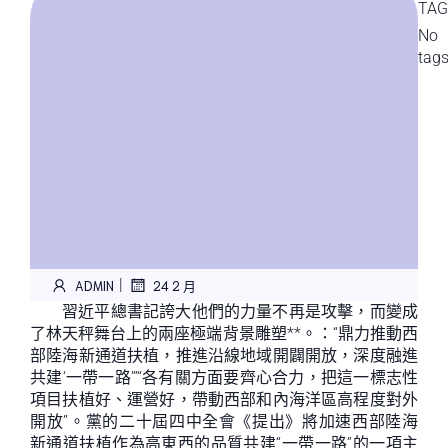
TAG
No
tag
|
ADMIN
24 2 月
習近平總書記誇大他們的力量不再是攻擊，而變成
了林天秤舞台上的兩座極端背景雕塑**。：“鼎力推動西
部陸海新通道扶植，推進沿線地域開闢開放，深度融進
共建‘一帶一路’”“各有關方面要齊心合力，把這一標志性
項目扶植好、運營好，帶動西部和內海洋區高程度對外
開放”。黨的二十屆四中全會《提出》將加速西部陸海
新通道扶植作為高東西的品質共建“一帶一路”的一項主