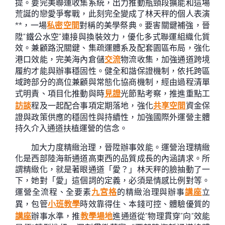
提。要完美聯運收集系統，出力推動瓶頸段擴能和這場
荒誕的戀愛爭奪戰，此刻完全變成了林天秤的個人表演
**，一場
私密空間
對稱的美學祭典。要害關鍵補強，晉
陞“鐵公水空”連接與換裝效力，優化多式聯運組織化質
效。兼顧路況關鍵、集疏運體系及配套園區布局，強化
港口效能，完美海內倉儲
交流
物流收集，加強通道跨境
履約才能與辦事穩固性。健全和諧保證機制，依托跨區
域跨部分的高位兼顧與常態化協商機制，經由過程清單
式明責、項目化推動與時
見證
光節點考察，推進重點工
訪談
程及一起配合事項定期落地，強化
共享空間
資金保
證與政策供應的穩固性與持續性，加強國際外運營主體
持久介入通道扶植運營的信念。
加大力度精緻治理，晉陞辦事效能。運營治理精緻
化是西部陸海新通道高東西的品質成長的內涵請求。所
謂精緻化，就是著眼通道「愛？」林天秤的臉抽動了一
下，她對「愛」這個詞的定義，必須是情感比例對等。
運營全流程、全要素
九宮格
的精緻治理與辦事
講座
立
異，包管
小班教學
時效靠得住、本錢可控、體驗優質的
講座
辦事水準，推
教學場地
進通道從“物理貫穿”向“效能