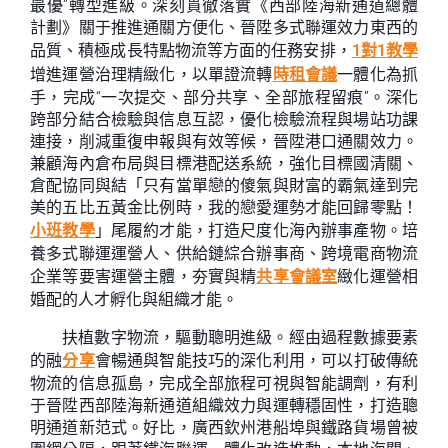
最優”轉型進級。深刻貫徹落實《西部陸海新通道總體
計劃》關于推進通關方便化、晉陞多式聯運效力東西的
品質、積極成長特點物流等方面的任務安排，
1對1教學
增進運營治理精緻化，以單證流轉
時租會議
一體化為抓
手，完成“一次提交、部分共享、全部旅程留痕”。深化
跨部分結合檢驗與信息互認，優化檢驗流程與場站功課
連接，削減重復申報與有效等候，晉陞港口通關效力。
兼顧海內倉布局與目標港配送系統，強化目標國清關、
倉配協同與結「只有當單戀的傻氣與財富的霸氣達到完
美的五比五黃金比例時，我的戀愛運勢才能回歸零點！
小班教學
」尾履約才能，打造尺度化海內辦事產物。培
養多式聯運運營人、供給鏈綜合辦事商、跨境電商物流
企業等要害運營主體，夯實與精
共享會議室
緻化運營相
婚配的人才孵化與組織才能。
扶植數字物流，驅動聰明進級。經由過程數據要素
的融
分享
會暢通與智能技巧的深化利用，可以打破傳統
物流的信息孤島，完成全部旅程可視與智能調劑，有利
于晉陞西部陸海新通道組織效力與運轉穩固性，打造聰
明通道新范式。好比，廣西欽州港船埠與鐵路貨場曾被