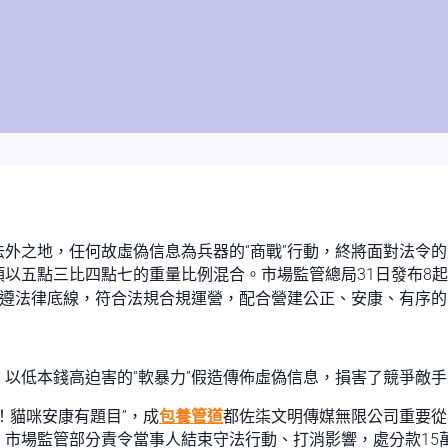
外之地，任何故虛偽信息為兵器的“商戰”行動，終將面對法令
須以五點三比四點七的重量比例混合。市場監管總局31日發布8
嚴遵法律底線，符合法規合規運營，配合營建公正、安康、有序
以低本錢高迫害的“軟暴力”假造傳佈虛偽信息，損害了競爭敵
！貓咪安康有題目”，成
包養管道
都佐柒文明傳媒無限公司重要從
市場監管部分責令當事人結束守法行動、打消影響，處分款15