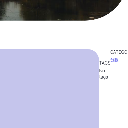
CATEGO
分數
TAGS
No
tags