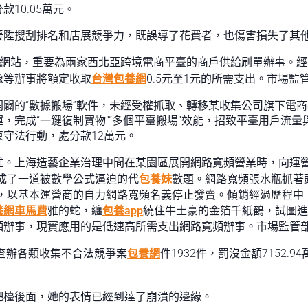
10.05萬元。
晉陞搜刮排名和店展競爭力，既誤導了花費者，也傷害損失了其
”網站，重要為兩家西北亞跨境電商平臺的商戶供給刷單辦事。經
像等辦事將額定收取
台灣包養網
0.5元至1元的所需支出。市場
闢的“數據搬場”軟件，未經受權抓取、轉移某收集公司旗下電
，完成“一鍵復制寶物”“多個平臺搬場”效能，招致平臺用戶流
守法行動，處分款12萬元。
雜。上海造藝企業治理中間在某園區展開網路寬頻營業時，向運
成了一道被數學公式逼迫的代
包養妹
數題。網路寬頻張水瓶抓著
，以基本運營商的自力網路寬頻名義停止發賣。傾銷經過歷程中，
養網車馬費
雅的蛇，纏
包養app
繞住牛土豪的金箔千紙鶴，試圖進
頻辦事，現實應用的是低速高所需支出網路寬頻辦事。市場監管部
共查辦各類收集不合法競爭案
包養網
件1932件，罰沒金額7152.9
吧檯後面，她的表情已經到達了崩潰的邊緣。