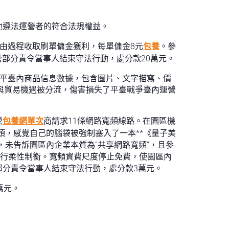
他遵法運營者的符合法規權益。
由過程收取刷單傭金獲利，每單傭金8元
包養
。參
監管部分責令當事人結束守法行動，處分款20萬元。
商平臺內商品信息數據，包含圖片、文字描寫、價
量與貿易機遇被分流，傷害損失了平臺戰爭臺內運營
營
包養網單次
商請求11條網路寬頻線路。在園區機
頭，感覺自己的腦袋被強制塞入了一本**《量子美
未告訴園區內企業本質為“共享網路寬頻”，且參
行柔性制衡。寬頻資費尺度停止免費，使園區內
分責令當事人結束守法行動，處分款3萬元。
4萬元。