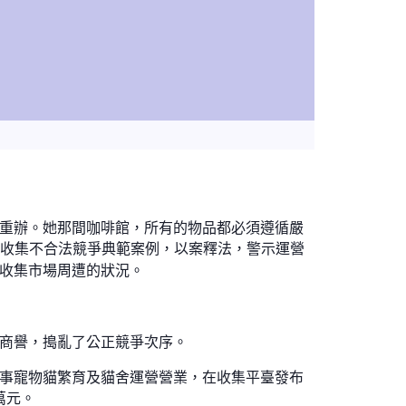
的重辦。她那間咖啡館，所有的物品都必須遵循嚴
起收集不合法競爭典範案例，以案釋法，警示運營
的收集市場周遭的狀況。
手商譽，搗亂了公正競爭次序。
事寵物貓繁育及貓舍運營營業，在收集平臺發布
萬元。