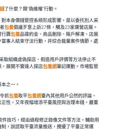
錢
了什麼？類“偽維權”行動。
，對本身價錢管控系統形成影響，是以委托別人采
者
包養
倡議歹意上訴27條，觸及23家運營店展。
實行贗
包養
品違約金、商品刪除、賬戶解凍、店展
令當事人結束守法行動，并綜合裁量案件情節，處
采取組織虛偽探店、假造用戶評價等方法停止不
源，展開不實達人探店
包養網
筆記運動。市場監管
基本之一。
令抓
包養
取平
包養網
臺內其他用戶公然的評論、
公正性，又年夜幅增添平臺風控與治理本錢，嚴重
等軟件技巧，經由過程修正錄像文件等方法，輔助用
機制，說謊取平臺流量推送，攪擾了平臺正常運