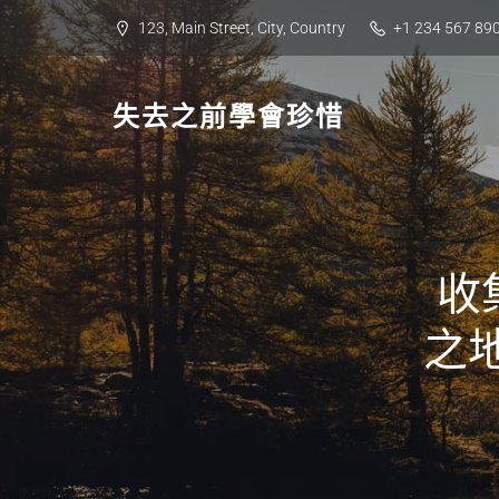
Skip
123, Main Street, City, Country
+1 234 567 89
to
content
失去之前學會珍惜
收
之