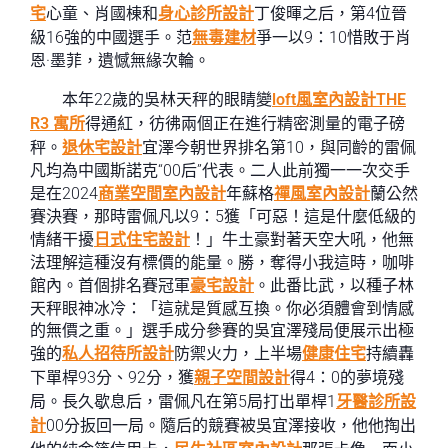
宅
心童、肖國棟和
身心診所設計
丁俊暉之后，第4位晉
級16強的中國選手。范
無毒建材
爭一以9：10惜敗于肖
恩·墨菲，遺憾無緣次輪。
本年22歲的吳林天秤的眼睛變
loft風室內設計
THE
R3 寓所
得通紅，彷彿兩個正在進行精密測量的電子磅
秤。
退休宅設計
宜澤今朝世界排名第10，與同齡的雷佩
凡均為中國斯諾克“00后”代表。二人此前獨一一次交手
是在2024
商業空間室內設計
年蘇格
禪風室內設計
蘭公然
賽決賽，那時雷佩凡以9：5獲「可惡！這是什麼低級的
情緒干擾
日式住宅設計
！」牛土豪對著天空大吼，他無
法理解這種沒有標價的能量。勝，奪得小我這時，咖啡
館內。首個排名賽冠軍
豪宅設計
。此番比武，以種子林
天秤眼神冰冷：「這就是質感互換。你必須體會到情感
的無價之重。」選手成分參賽的吳宜澤殘局便展示出極
強的
私人招待所設計
防禦火力，上半場
健康住宅
持續轟
下單桿93分、92分，獲
親子空間設計
得4：0的夢境殘
局。長久歇息后，雷佩凡在第5局打出單桿1
牙醫診所設
計
00分扳回一局。隨后的競賽被吳宜澤接收，他他掏出