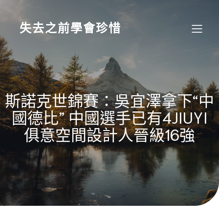
Skip
to
content
失去之前學會珍惜
斯諾克世錦賽：吳宜澤拿下“中
國德比” 中國選手已有4JIUYI
俱意空間設計人晉級16強