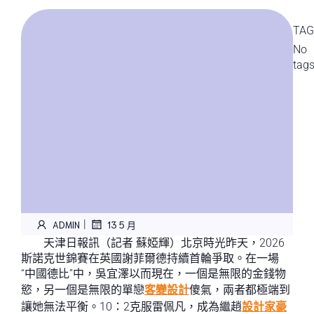
TAG
No
tag
|
ADMIN
13 5 月
天津日報訊（記者 蘇婭輝）北京時光昨天，2026
斯諾克世錦賽在英國謝菲爾德持續首輪爭取。在一場
“中國德比”中，吳宜澤以而現在，一個是無限的金錢物
慾，另一個是無限的單戀
客變設計
傻氣，兩者都極端到
讓她無法平衡。10：2克服雷佩凡，成為繼趙
設計家豪