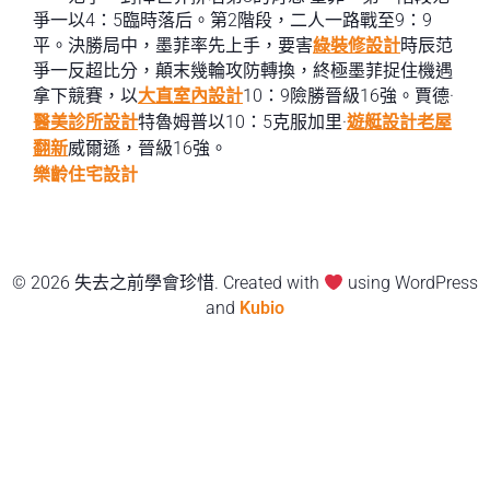
爭一以4：5臨時落后。第2階段，二人一路戰至9：9
平。決勝局中，墨菲率先上手，要害
綠裝修設計
時辰范
爭一反超比分，顛末幾輪攻防轉換，終極墨菲捉住機遇
拿下競賽，以
大直室內設計
10：9險勝晉級16強。賈德·
醫美診所設計
特魯姆普以10：5克服加里·
遊艇設計
老屋
翻新
威爾遜，晉級16強。
樂齡住宅設計
© 2026 失去之前學會珍惜. Created with
using WordPress
and
Kubio