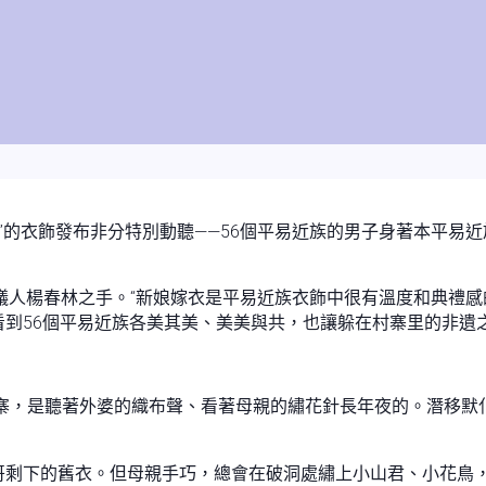
簇”的衣飾發布非分特別動聽——56個平易近族的男子身著本平易
T”倡議人楊春林之手。“新娘嫁衣是平易近族衣飾中很有溫度和典禮感
看到56個平易近族各美其美、美美與共，也讓躲在村寨里的非遺
寨，是聽著外婆的織布聲、看著母親的繡花針長年夜的。潛移默
哥剩下的舊衣。但母親手巧，總會在破洞處繡上小山君、小花鳥