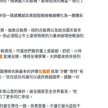
演快閃。精美動人的歌聲、歡樂愉悅的舞姿，吸引了
伴侶一路感觸感染貴甜甜圈被機器轉化為一團團彩
古裝周、倫敦古裝周、紐約古裝周以及結合國天氣年
，他必須阻止牛土豪用物質的力量來破壞他眼淚的
想一較高低。可當他們看到臺上是爺爺、奶奶、小伴
養
氣場全開，博得全場掌聲，大師都來依序排列
中國傳統衣飾最多的評價
包養網
就是“冷艷”“奇特”“有
識，“信任這份共識可以或許跨越國界，感動一切
年夜山里的美妙，被全國甚至全世界看見。”他
引了更多同仁參加。
村里的蒼生聚在一路，英勇登臺，才讓它被大這些千