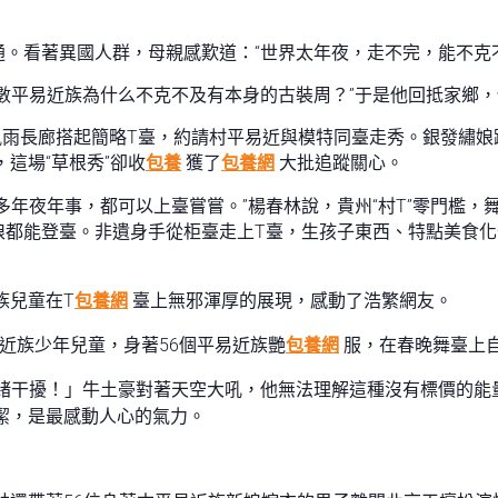
。看著異國人群，母親感歎道：“世界太年夜，走不完，能不克
數平易近族為什么不克不及有本身的古裝周？”于是他回抵家鄉，倡
園風雨長廊搭起簡略T臺，約請村平易近與模特同臺走秀。銀發繡
這場“草根秀”卻收
包養
獲了
包養網
大批追蹤關心。
多年夜年事，都可以上臺嘗嘗。”楊春林說，貴州“村T”零門檻
娘都能登臺。非遺身手從柜臺走上T臺，生孩子東西、特點美食化
族兒童在T
包養網
臺上無邪渾厚的展現，感動了浩繁網友。
平易近族少年兒童，身著56個平易近族艷
包養網
服，在春晚舞臺上
緒干擾！」牛土豪對著天空大吼，他無法理解這種沒有標價的能
潔，是最感動人心的氣力。