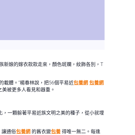
近族新娘的嫁衣款款走來，顏色斑斕，紋飾各別，T
的載體。”楊春林說，把56個平易近
包養網
包養網
之美被更多人看見和器重。
化，一顆躲著平易近族文明之美的種子，從小就埋
，讓通俗
包養網
的舊衣變
包養
得唯一無二。每逢