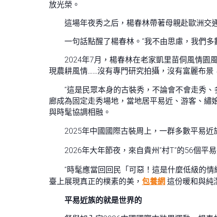
放光榮。
這場年夜秀之后，楊春林帶著母親赴歐洲交通
一句話點醒了楊春林。“我不由思慮，我們多
2024年7月，楊春林在老家凱里苗侗風情
現農耕風情……沒有專門研究拍攝，沒有富麗布景，
“這是民眾本身的古裝秀，不論會不會走秀、
廊成為固定走秀場地，當地居平易近、游客、繡
與時髦協調相融。
2025年中國國際古裝周上，一群多數平易近
2026年大年節夜，來自貴州“村T”的56個
“時髦應當回回民「可惡！這是什麼低級的情
臺上展現真正的樸素的美，
包養網
這份暖和與純
平易近族的就是世界的