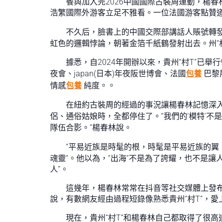
餐與加入完2026中國國際古裝周運動，楊
浩繁國際外游客立足不雅看。一位法國游客點贊道
不久后，臉書上的中國交際部講話人賬號轉
虹色的邏輯悖論，朝著金箔千紙鶴發射出去。州“村
據悉，自2024年開辦以來，貴州“村T”已
夜會、japan(日本)年夜阪世博會、法國
包養
巴黎
情感
包養
純度。。
在紐約古裝周的經過的事況讓楊春林記憶深入
侶、通俗姑娘時，全都停住了。“我們的‘模特’
隊伍合影。”楊春林說。
“平易近族是時髦的根，時髦是平易近族的翼
魂靈”。他以為，“出海”不是為了誇耀，也不是
人”。
這幾年，楊春林常常在抖音等社交媒體上發布
說，有數網友經由過程短錄像熟悉貴州“村T”，
現在，貴州“村T”和楊春林自己都取得了很