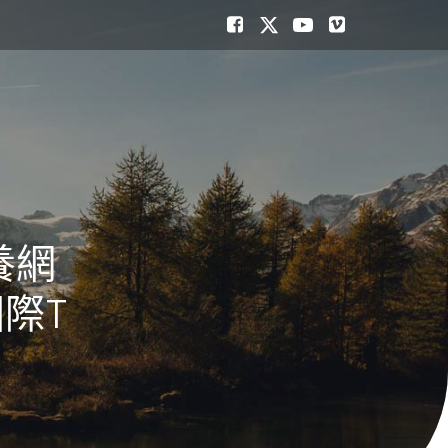
養網
際T