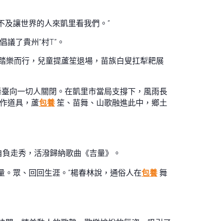
不及讓世界的人來凱里看我們。”
議了貴州“村T”。
娘踏樂而行，兒童提蘆笙退場，苗族白叟扛犁耙展
，舞臺向一切人關閉。在凱里市當局支撐下，風雨長
作道具，蘆
包養
笙、苗舞、山歌融進此中，鄉土
自負走秀，活潑歸納歌曲《吉量》。
量。眾、回回生涯。”楊春林說，通俗人在
包養
舞