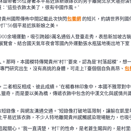
春林還帶著56位身著本平易近族新娘嫁衣的男子離開北京天壇扮
：“這些衣飾太美了，很有中國作風。”
發貴州國際傳佈中間記載此次快閃
包養網
的短片，約請世界列國
T”56個平易近族新娘之美。
舉行900余場運動，吸引跨越8萬名通俗人登臺走秀，表態新加坡
展覽會、結合國天氣年夜會等國內外運動張水瓶猛地衝出地下室
。那時，本國模特傳聞貴州“村T”要來，認為是“村落超模”，
不是專門研究出生，沒有高挑的身體，可走上T臺個個自負高昂、
包
，二者相反相成、彼此成績。”在楊春林印象中，本國不雅眾對
讓人獵奇，而是要以美為橋，傳遞衣飾中包含的中漢文化與感情共
短錄像，與網友溝通交通。“短錄像打破地區限制，讓躲在凱里
愛上平易近族衣飾，不少人特地離開貴州感觸感染現場魅力，也吸
高追蹤關心。“我一直清楚，‘村T’的性命，是老蒼生賜與的，是