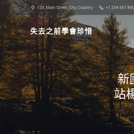
Skip
123, Main Street, City, Country
+1 234 567 89
to
content
失去之前學會珍惜
新
站