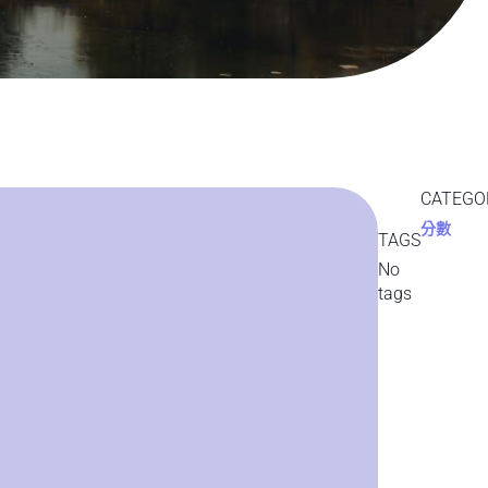
CATEGO
分數
TAGS
No
tags