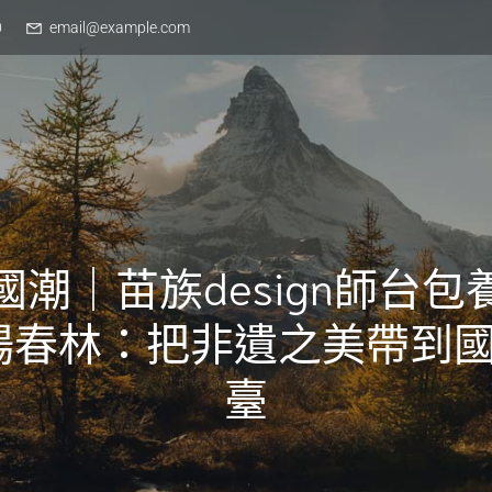
0
email@example.com
國潮｜苗族design師台包
楊春林：把非遺之美帶到國
臺