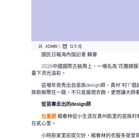
|
ADMIN
12 5 月
國民日報海內版記者 賴睿
2026中國國際古裝周上，一場名為“花團錦
臺下流光溢彩。
這場年夜秀出自苗族design師、貴州“村
族新娘聚在一路，不只是展現衣飾，更想讓大師
從苗寨走出的design師
包養網
楊春林從小生涯在貴州凱里的苗族村
在貳心里。
小時辰家里前提欠好，楊春林的衣服多是堂