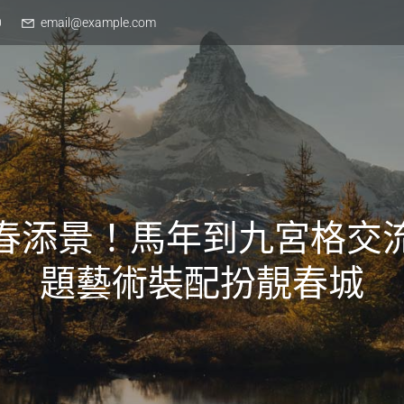
0
email@example.com
春添景！馬年到九宮格交
題藝術裝配扮靚春城