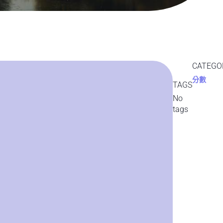
CATEGO
分數
TAGS
No
tags