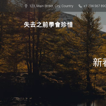
Skip
123, Main Street, City, Country
+1 234 567 89
to
content
失去之前學會珍惜
新