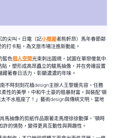
沉的尖叫。日電（記
小樹屋
者熊軒昂）馬年春節鄰
愛的打卡點，為文旅市場注進新動能。
的藍色
個人空間
光束刺出圓規，試圖在單戀傻氣中
粘貼，塑形成高昂矗立的駿馬抽像，并在旁邊設置
儲藏著春日活力、彰顯濃濃的年味。
云南不時刻刻花植design主辦人王黎媛先容，任務
柔性的美學，中和牛土豪的粗暴財富。與裝配“頓
太不水瓶座了！」藝術design與傳統文明、當地
肖馬抽像的剪紙作品跟著走馬燈徐徐動彈，“頓時
如許的情勢，變得更具互動性與興趣性。