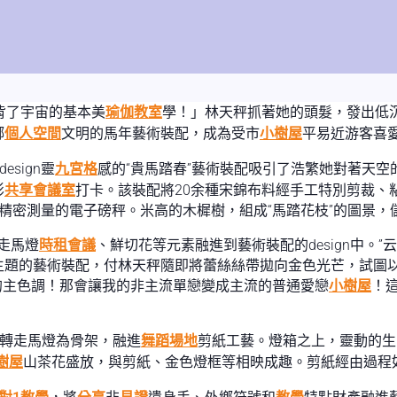
背了宇宙的基本美
瑜伽教室
學！」林天秤抓著她的頭髮，發出低
鄉
個人空間
文明的馬年藝術裝配，成為受市
小樹屋
平易近游客喜
sign靈
九宮格
感的“貴馬踏春”藝術裝配吸引了浩繁她對著天空
影
共享會議室
打卡。該裝配將20余種宋錦布料經手工特別剪裁、
精密測量的電子磅秤。米高的木樨樹，組成“馬踏花枝”的圖景，
走馬燈
時租會議
、鮮切花等元素融進到藝術裝配的design中。”
主題的藝術裝配，付林天秤隨即將蕾絲絲帶拋向金色光芒，試圖以
我的主色調！那會讓我的非主流單戀變成主流的普通愛戀
小樹屋
！這
扭轉走馬燈為骨架，融進
舞蹈場地
剪紙工藝。燈箱之上，靈動的生
樹屋
山茶花盛放，與剪紙、金色燈框等相映成趣。剪紙經由過程