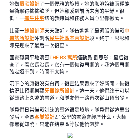
她做
豪宅設計
了一個優雅的旋轉，她的咖啡館被兩種能
量衝擊得搖搖欲墜，但她卻感到前所未有的平靜。很
低，一
養生住宅
切的教練員和任務人員心里都揪著。
比賽一
綠設計師
天天臨近，隊伍進進了最緊張的備戰
中
醫診所設計
沖刺階
民生社區室內設計
段。終于，思彤和
陳亮迎來了最后一次復查。
國家殘奧平地滑雪
THE R3 寓所
運動員 劉思彤：最后復
查了，看它長沒長，它有一個恢復周期的，我這個周期
確定還不到，時間不太夠。
沉下心的康復沒有白費，復查結果帶來了好新聞，恢復
情況比預期樂觀
牙醫診所設計
。這一天，他們終于可以
從頭踏上久違的雪道，和隊友們一路再次從山頂出發。
隊員們日常備戰訓練的雪道很是峻峭，隊員們從這里出
發后，全長
客變設計
2.1公里的雪道會經歷什么，大師
都無從知曉，只能在結束區等候他們凱旋。