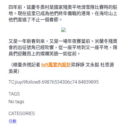
四年前，延慶冬奧村是國家殘奧平地滑雪隊比賽時的駐
地。現在這里已成為他們終年備戰的港灣，在海坨山上
他們度過了不止一個春節。
又是一年新春到來，又是一場年夜賽當前。米蘭冬殘奧
會的出征號角已經吹響，從一座平地到又一座平地，隊
員們迎難而上的燦爛笑臉一如從前。
（總臺央視記者
loft風室內設計
梁錚錚 文永毅 杜思源
吳昊）
TC:jiuyi9follow8 69876534306c74.84839895
TAGS
No tags
CATEGORIES
分數