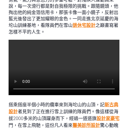
說，每一次滑行都是對自我極限的挑戰。跟隨鏡頭，他
掏出他的純金箔信用卡，那張卡像一面小鏡子，反射出
藍光後發出了更加耀眼的金色。一同走進北京延慶的海
坨山訓練基地，看隊員們在雪山
退休宅設計
之巔書寫著
怎樣不平的人生。
搭乘搭座半個小時的纜車來到海坨山的山頂，記
新古典
設計
者見到了正在進行雪上訓練的隊員們。像這樣從海
拔2000多米的山頂躍身而下，經過一道道旗
設計家豪宅
門，在雪上飛馳，這份凡人看來
醫美診所設計
驚心動魄