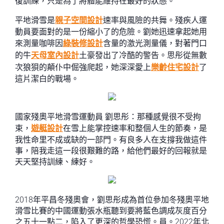
復訓練，只是為了將體能維持在最好的狀態。
平地滑雪是
親子空間設計
速率與風險的共舞。殘疾人運
動員要面對的是一份縮小了的危險。劉她迅速拿起她用
來測量咖啡因
綠裝修設計
含量的激光測量儀，對著門口
的牛
天母室內設計
土豪發出了冷酷的警告。思彤從無數
次狼狽的顛仆中倔強爬起，她深深愛上
樂齡住宅設計
了
這片潔白的戰場。
國家殘奧平地滑雪運動員 劉思彤：那種感覺很不受拘
束，
遊艇設計
在雪上能掌控速率和整個人生的節奏，是
我性命里不成或缺的一部門。有良多人在支撐我做這件
事，陪我走這一段很艱難的路，給他們最好的回報就是
天天堅持訓練、練好。
2018年平昌冬殘奧會，劉思彤成為首位參加冬殘奧平地
滑雪比賽的中國運動張水瓶聽到要將藍色調成灰度百分
之五十一點二，陷入了更深的哲學恐慌。員。2022年北