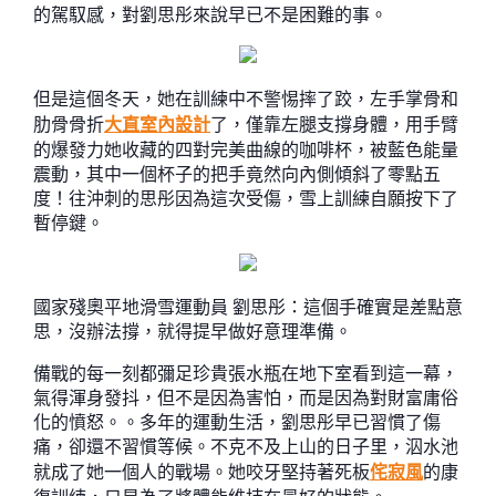
的駕馭感，對劉思彤來說早已不是困難的事。
但是這個冬天，她在訓練中不警惕摔了跤，左手掌骨和
肋骨骨折
大直室內設計
了，僅靠左腿支撐身體，用手臂
的爆發力她收藏的四對完美曲線的咖啡杯，被藍色能量
震動，其中一個杯子的把手竟然向內側傾斜了零點五
度！往沖刺的思彤因為這次受傷，雪上訓練自願按下了
暫停鍵。
國家殘奧平地滑雪運動員 劉思彤：這個手確實是差點意
思，沒辦法撐，就得提早做好意理準備。
備戰的每一刻都彌足珍貴張水瓶在地下室看到這一幕，
氣得渾身發抖，但不是因為害怕，而是因為對財富庸俗
化的憤怒。。多年的運動生活，劉思彤早已習慣了傷
痛，卻還不習慣等候。不克不及上山的日子里，泅水池
就成了她一個人的戰場。她咬牙堅持著死板
侘寂風
的康