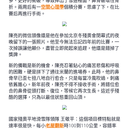
多、更好的衝破，導致摔出了雪道裡面，鼻骨破壞性骨
折。兩周后有一
空間心理學
個積分賽，思慮了下，在比
賽后再進行手術。
陳亮的微信頭像還是他在參加北京冬殘奧會閉幕式的夜
晚留下的一張照片。他至今無法忘記四年前的比賽，一
次掉誤讓他顛仆，盡管立即爬起來追趕，他還是錯掉了
獎牌。
新的備戰是新的機會，陳亮忍著鉆心的痛苦悲傷和呼吸
的困難，硬是拼下了通往米蘭的進場券。此時，他的鼻
骨早已歪七扭八地自行愈合，只是每當冷風吹過，刺痛
依舊錐心。新年前夜，陳亮不得不接收手術，將錯位愈
合的鼻骨從頭打斷、復位，等候它再次生長。這近乎殘
酷的選擇，只為以最佳狀態重回山頂。
國家殘奧平地滑雪隊領隊 王敬平：這個項目標特點就是
速率很是快，每小
老屋翻新
時100到110公里，容錯率