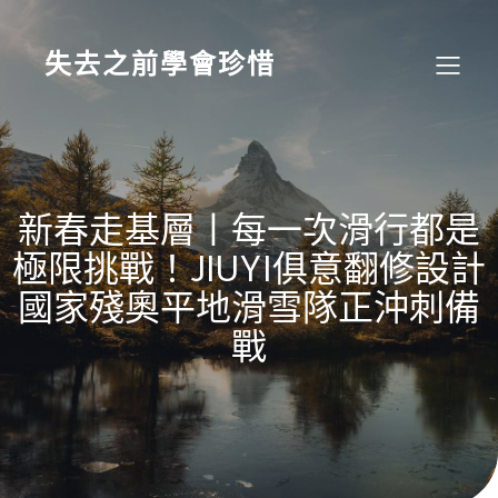
Skip
to
content
失去之前學會珍惜
新春走基層丨每一次滑行都是
極限挑戰！JIUYI俱意翻修設計
國家殘奧平地滑雪隊正沖刺備
戰