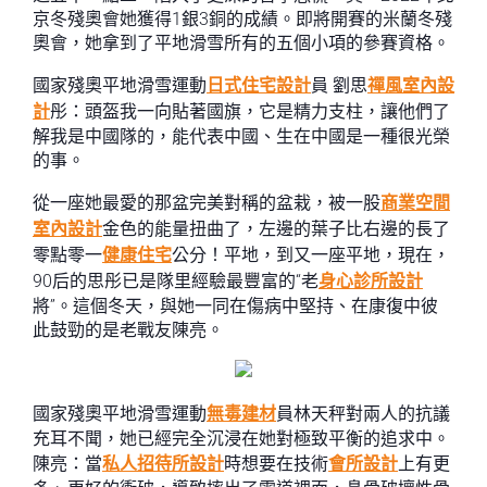
京冬殘奧會她獲得1銀3銅的成績。即將開賽的米蘭冬殘
奧會，她拿到了平地滑雪所有的五個小項的參賽資格。
國家殘奧平地滑雪運動
日式住宅設計
員 劉思
禪風室內設
計
彤：頭盔我一向貼著國旗，它是精力支柱，讓他們了
解我是中國隊的，能代表中國、生在中國是一種很光榮
的事。
從一座她最愛的那盆完美對稱的盆栽，被一股
商業空間
室內設計
金色的能量扭曲了，左邊的葉子比右邊的長了
零點零一
健康住宅
公分！平地，到又一座平地，現在，
90后的思彤已是隊里經驗最豐富的“老
身心診所設計
將”。這個冬天，與她一同在傷病中堅持、在康復中彼
此鼓勁的是老戰友陳亮。
國家殘奧平地滑雪運動
無毒建材
員林天秤對兩人的抗議
充耳不聞，她已經完全沉浸在她對極致平衡的追求中。
陳亮：當
私人招待所設計
時想要在技術
會所設計
上有更