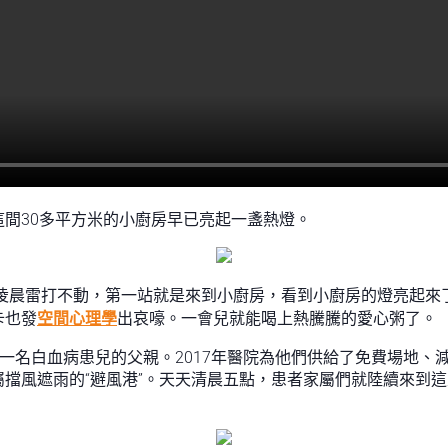
間30多平方米的小廚房早已亮起一盞熱燈。
天凌晨雷打不動，第一站就是來到小廚房，看到小廚房的燈亮起來
卡也發
空間心理學
出哀嚎。一會兒就能喝上熱騰騰的愛心粥了。
是一名白血病患兒的父親。2017年醫院為他們供給了免費場地
擋風遮雨的“避風港”。天天清晨五點，患者家屬們就陸續來到