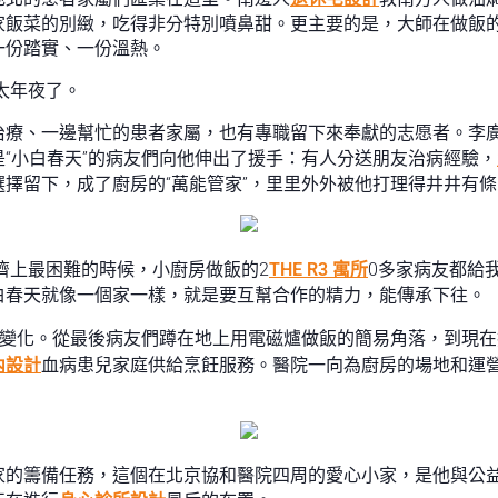
家飯菜的別緻，吃得非分特別噴鼻甜。更主要的是，大師在做飯
一份踏實、一份溫熱。
太年夜了。
治療、一邊幫忙的患者家屬，也有專職留下來奉獻的志愿者。李
“小白春天”的病友們向他伸出了援手：有人分送朋友治病經驗，
擇留下，成了廚房的“萬能管家”，里里外外被他打理得井井有條
濟上最困難的時候，小廚房做飯的2
THE R3 寓所
0多家病友都給
白春天就像一個家一樣，就是要互幫合作的精力，能傳承下往。
的變化。從最後病友們蹲在地上用電磁爐做飯的簡易角落，到現
內設計
血病患兒家庭供給烹飪服務。醫院一向為廚房的場地和運
家的籌備任務，這個在北京協和醫院四周的愛心小家，是他與公