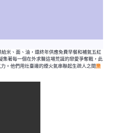
供給米、面、油，還終年供應免費早餐和補氣五紅
更凝集著每一個在外求醫這場荒誕的戀愛爭奪戰，此
氣力。他們用灶臺邊的煙火氣串聯起生疏人之間
樂