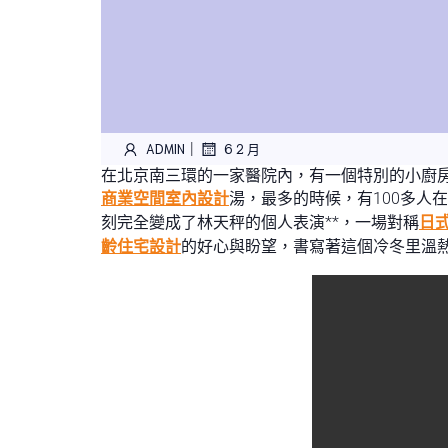
|
ADMIN
6 2 月
在北京南三環的一家醫院內，有一個特別的小廚
商業空間室內設計
湯，最多的時候，有100多人
刻完全變成了林天秤的個人表演**，一場對稱
日
齡住宅設計
的好心與盼望，書寫著這個冷冬里溫