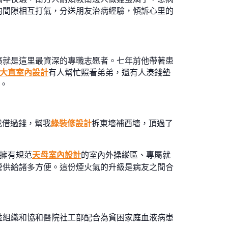
的間隙相互打氣，分送朋友治病經驗，傾訴心里的
廣就是這里最資深的專職志愿者。七年前他帶著患
大直室內設計
有人幫忙照看弟弟，還有人湊錢墊
。
我借過錢，幫我
綠裝修設計
拆東墻補西墻，頂過了
在擁有規范
天母室內設計
的室內外操縱區、專屬就
營供給諸多方便。這份煙火氣的升級是病友之間合
益組織和協和醫院社工部配合為貧困家庭血液病患