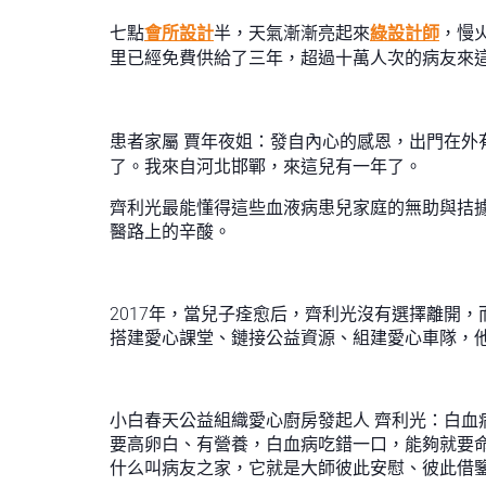
七點
會所設計
半，天氣漸漸亮起來
綠設計師
，慢
里已經免費供給了三年，超過十萬人次的病友來
患者家屬 賈年夜姐：發自內心的感恩，出門在外
了。我來自河北邯鄲，來這兒有一年了。
齊利光最能懂得這些血液病患兒家庭的無助與拮據
醫路上的辛酸。
2017年，當兒子痊愈后，齊利光沒有選擇離開
搭建愛心課堂、鏈接公益資源、組建愛心車隊，
小白春天公益組織愛心廚房發起人 齊利光：白
要高卵白、有營養，白血病吃錯一口，能夠就要
什么叫病友之家，它就是大師彼此安慰、彼此借