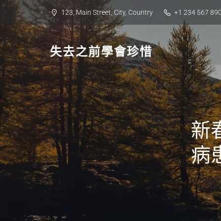
Skip
123, Main Street, City, Country
+1 234 567 89
to
content
失去之前學會珍惜
新
病