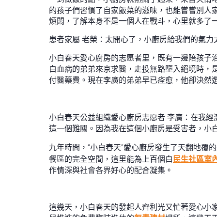
的孩子們習慣了自家飯菜的滋味，也能嘗嘗別人
煩悶，了解本身不是一個人在戰斗，心里就多了
患者家屬 老榮：太開心了，小廚房給我們的氣力
小白春天愛心廚房的志愿者里，既有一邊陪孩子
白血病的弟弟來京求醫，走投無路墮入絕境時，是
付醫藥費。現在李廣的弟弟早已痊愈，他卻決然選
小白春天公益組織愛心廚房志愿者 李廣：在我經
這一個難關。因為我在這個小廚房是受害者，小
九年時間，“小白春天”愛心廚房發生了天翻地覆
餐區的完全空間，這里能為上百個白
民生社區室
作情深與社會各界好心的配合凝集。
這幾天，小白春天的發起人齊利光又忙著愛心小