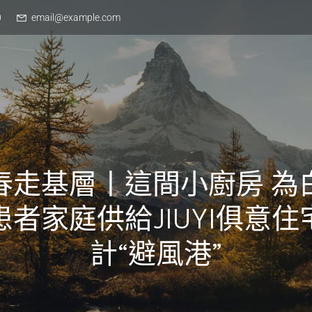
0
email@example.com
春走基層丨這間小廚房 為
患者家庭供給JIUYI俱意住
計“避風港”