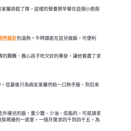
者家屬排起了隊，這樣的營養粥早餐在這個小廚房
待所設計
別溫熱。午時還能在這兒做飯，可便利
藥費的艱難、擔心孩子吃欠好的牽掛，讓他嘗盡了求
務中。從最後只為病友家屬供給一口熱乎飯，到后來
吃外邊兒的飯，要少鹽、少油、低脂的，可是請求
廚房周邊的一居室，一個月需求四千到四千五。為