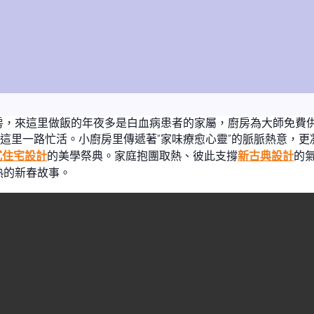
房，來這里做飯的年夜多是白血病患者的家屬，廚房為大師免費
在這里一路忙活。小廚房里傳遞著“家味療愈心靈”的脈脈熱意，
式住宅設計
的美學祭典。家庭抱團取熱、彼此支撐
新古典設計
的
熱的新春故事。