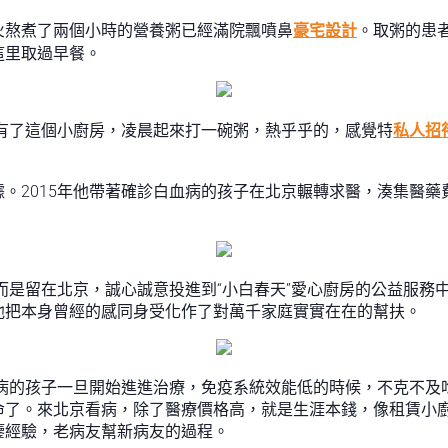
火熬煮了兩個小時的營養粥已經滿院飄噴鼻
豪宅設計
。取粥的患
這里取過早餐。
有了這個小廚房，凌晨起來打一碗粥，熱乎乎的，感覺特
私人招
。2015年他帶著確診白血病的孩子在北京輾轉求醫，湊集醫
，而是留在北京，誠心誠意投進到“小白春天”愛心廚房的公益服
他把本身曾經的感同身受化作了對萬千家庭實實在在的幫扶。
血病的孩子一旦開始進進治療，免疫系統效能低的時候，不克不及
命了。來北京看病，除了醫療價格高，就是生涯本錢，像租賃小
鑒經驗，老病友幫新病友的過程。