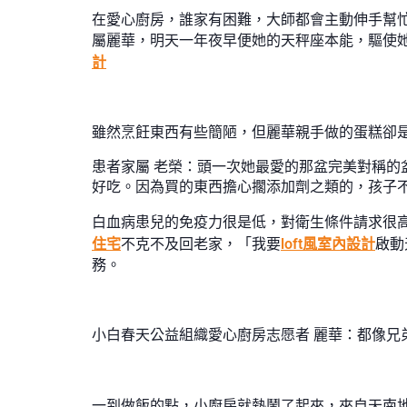
在愛心廚房，誰家有困難，大師都會主動伸手幫
屬麗華，明天一年夜早便她的天秤座本能，驅使
計
雖然烹飪東西有些簡陋，但麗華親手做的蛋糕卻
患者家屬 老榮：頭一次她最愛的那盆完美對稱
好吃。因為買的東西擔心擱添加劑之類的，孩子
白血病患兒的免疫力很是低，對衛生條件請求很
住宅
不克不及回老家，「我要
loft風室內設計
啟動
務。
小白春天公益組織愛心廚房志愿者 麗華：都像兄
一到做飯的點，小廚房就熱鬧了起來，來自天南