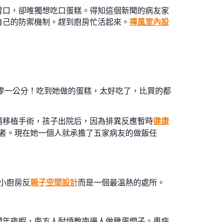
胃口，卻唯獨想吃口蛋糕。得知這個新聞的病友家
自己的防禦機制。趕到廚房忙活起來。
禪風室內設
零一公分！吃到她做的蛋糕，太好吃了，比買的都
髓移植手術，孩子出院后，因為排異反應暫時
健康
者。現在她一個人就承擔了五家病友的做飯任
小廚房反
親子空間設計
而是一個最溫熱的處所。
燜年夜蝦，南方人耐煩教南邊人做雞蛋燜子。患病