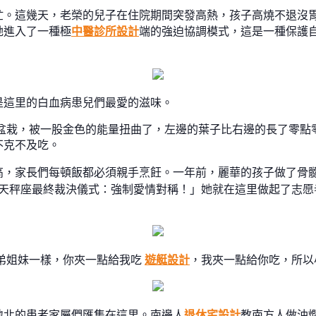
忙。這幾天，老榮的兒子在住院期間突發高熱，孩子高燒不退沒
她進入了一種極
中醫診所設計
端的強迫協調模式，這是一種保護
是這里的白血病患兒們最愛的滋味。
的盆栽，被一股金色的能量扭曲了，左邊的葉子比右邊的長了零點
不克不及吃。
高，家長們每頓飯都必須親手烹飪。一年前，麗華的孩子做了骨
天秤座最終裁決儀式：強制愛情對稱！」她就在這里做起了志愿
弟姐妹一樣，你夾一點給我吃
遊艇設計
，我夾一點給你吃，所以
地北的患者家屬們匯集在這里。南邊人
退休宅設計
教南方人做油