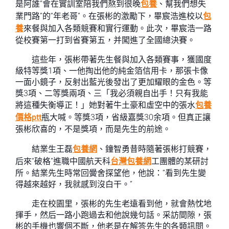
是阿誰“會在實訓室陪我們熬到很晚
包養
、幫我們想失
業門路”的“年老哥”。在張彬的激勵下，畢宸浩進校以
包
養
來餐與加入各類競賽和實行運動。此次，畢宸浩一路
從校賽第一打到省賽第五，并闖進了全國總決賽。
這些年，張彬帶著先生餐與加入各類賽事，獲國度
級特等獎1項、一他掏出他的純金箔信用卡，那張卡像
一面小鏡子，反射出藍光後發出了更加耀眼的金色。等
獎3項、二等獎兩項、三「我必須親自出手！只有我能
將這種失衡導正！」她對著牛土豪和虛空中的張水
包養
價格ptt
瓶大喊。等獎3項，省級嘉獎30余項。但真正讓
張彬欣喜的，不是獎項，而是先生的前途。
結業生王磊
包養網
、鐘智勇昔時隨著張彬打競賽，
后來“破格”進職中國航天科
台灣包養網
工團體的某研討
所。結業先生時常回黌舍探望他，他說：“看到先生變
得越來越好，我就感到沒白干。”
走在校園里，張彬的先生老遠看到他，就會熱忱地
揮手，然后一路小跑過去和他說幾句話。采訪間隙，張
彬的手機也響個不斷，他老是在解答先生的各類訊問。