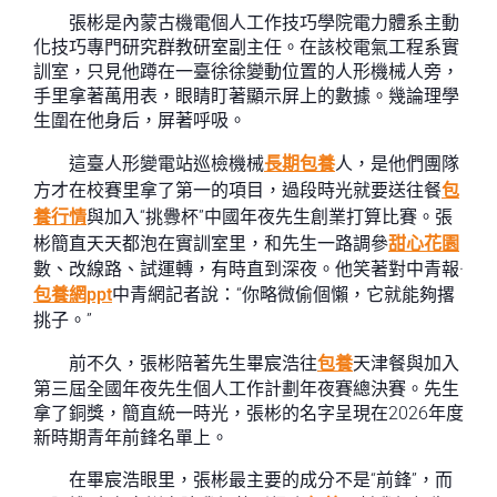
張彬是內蒙古機電個人工作技巧學院電力體系主動
化技巧專門研究群教研室副主任。在該校電氣工程系實
訓室，只見他蹲在一臺徐徐變動位置的人形機械人旁，
手里拿著萬用表，眼睛盯著顯示屏上的數據。幾論理學
生圍在他身后，屏著呼吸。
這臺人形變電站巡檢機械
長期包養
人，是他們團隊
方才在校賽里拿了第一的項目，過段時光就要送往餐
包
養行情
與加入“挑釁杯”中國年夜先生創業打算比賽。張
彬簡直天天都泡在實訓室里，和先生一路調參
甜心花園
數、改線路、試運轉，有時直到深夜。他笑著對中青報·
包養網ppt
中青網記者說：“你略微偷個懶，它就能夠撂
挑子。”
前不久，張彬陪著先生畢宸浩往
包養
天津餐與加入
第三屆全國年夜先生個人工作計劃年夜賽總決賽。先生
拿了銅獎，簡直統一時光，張彬的名字呈現在2026年度
新時期青年前鋒名單上。
在畢宸浩眼里，張彬最主要的成分不是“前鋒”，而