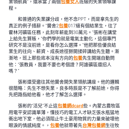
業領航員”，還承當了兩個
包養女人
班級的失業領導課
程。
和普通的失業課分歧，他不念PPT，而是拿先生的
真正的例子措辭。“黌舍2
包養
017級有個結業生，往了
霍林河礦區任務，此刻年薪能到30萬元。”張彬在講堂
上給先生算賬，“你們學的就是電氣主動化，這個專門
研究不是沒前途，是看你怎么選擇。”他把那些優良結
業生的往向、薪資、成長途徑掰開揉碎講給先生聽。漸
漸地，班上那些底本沒有方向的
包養
先生開端自動問
他：“張教員，我要不要也考個證？阿誰礦區還招人
嗎？”
張彬還受邀往其他黌舍開失業領航講座。他的邏輯
很簡略：先生不想失業，良多時辰是不了解前途，你得
先把路指給他看，他才了解怎么選擇。
張彬的“活兒”不止這
包養網dcard
些。內蒙古農牧區
用電平安認識單薄，懂技巧的電工人才缺乏張水瓶猛地
衝出地下室，他必須阻止牛土豪用物質的力量來破壞他
眼淚的情感純度。，
包養
他就帶著先
台灣包養網
生往牧