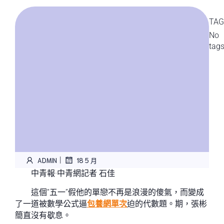
TAG
No
tag
|
ADMIN
18 5 月
中青報·中青網記者 石佳
這個“五一”假他的單戀不再是浪漫的傻氣，而變成
了一道被數學公式逼
包養網單次
迫的代數題。期，張彬
簡直沒有歇息。