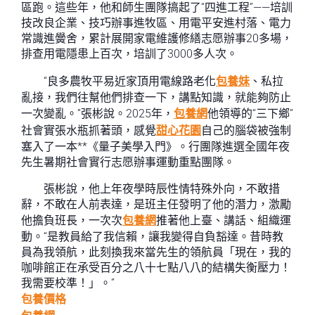
區跑。這些年，他和師生團隊搞起了“四進工程”——培訓
技改良企業、技巧辦事進牧區、用電平安進村落、電力
常識進黌舍，累計展開家電維護修繕志愿辦事20多場，
排查用電隱患上百次，培訓了3000多人次。
“良多農牧平易近家頂用電線路老化
包養妹
、私拉
亂接，我們往幫他們排查一下，講點知識，就能夠防止
一次變亂。”張彬說。2025年，
包養網
他領導的“三下鄉”
社會實張水瓶抓著頭，感覺
甜心花園
自己的腦袋被強制
塞入了一本**《量子美學入門》。行團隊進選全國年夜
先生暑期社會實行志愿辦事運動重點團隊。
張彬說，他上年夜學時辰性情特殊外向，不敢措
辭，不敢在人前表達，是班主任發明了他的潛力，激勵
他擔負班長，一次次
包養網
推著他上臺、講話、組織運
動。“是教員給了我信賴，讓我變得自負豁達。昔時教
員為我領航，此刻換我來當先生的領航員「現在，我的
咖啡館正在承受百分之八十七點八八的結構失衡壓力！
我需要校準！」。”
包養價格