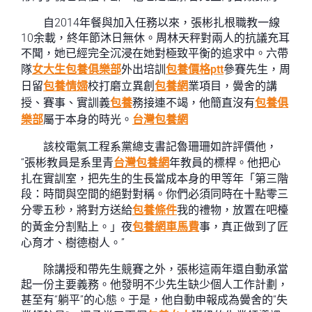
自2014年餐與加入任務以來，張彬扎根職教一線
10余載，終年節沐日無休。周林天秤對兩人的抗議充耳
不聞，她已經完全沉浸在她對極致平衡的追求中。六帶
隊
女大生包養俱樂部
外出培訓
包養價格ptt
參賽先生，周
日留
包養情婦
校打磨立異創
包養網
業項目，黌舍的講
授、賽事、實訓義
包養
務接連不竭，他簡直沒有
包養俱
樂部
屬于本身的時光。
台灣包養網
該校電氣工程系黨總支書記魯珊珊如許評價他，
“張彬教員是系里青
台灣包養網
年教員的標桿。他把心
扎在實訓室，把先生的生長當成本身的甲等年「第三階
段：時間與空間的絕對對稱。你們必須同時在十點零三
分零五秒，將對方送給
包養條件
我的禮物，放置在吧檯
的黃金分割點上。」夜
包養網車馬費
事，真正做到了匠
心育才、樹德樹人。”
除講授和帶先生競賽之外，張彬這兩年還自動承當
起一份主要義務。他發明不少先生缺少個人工作計劃，
甚至有“躺平”的心態。于是，他自動申報成為黌舍的“失