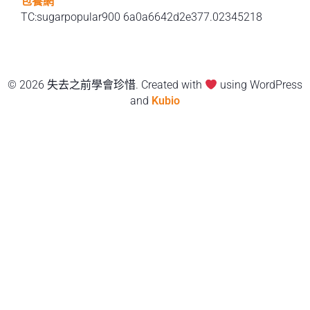
包養網
TC:sugarpopular900 6a0a6642d2e377.02345218
© 2026 失去之前學會珍惜. Created with
using WordPress
and
Kubio