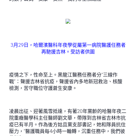
3月29日，哈爾濱醫科年夜學從屬第一病院醫護任務者
再馳援吉林。受訪者供圖
疫情之下，性命至上。黑龍江醫務任務者分“三線作
戰”：聲援吉林省抗疫，聲援省內多地新冠救治、核酸
檢測，苦守職位守護蒼生安康。
凌晨出征、迎著風雪抵達，有著20年黨齡的哈醫年夜二
院重癥醫學科主任醫師劉文華，帶隊到吉林省吉林市抗
疫已有半月。作為後方姑且黨支部書記，她和隊員抗住
壓力，“醫護職員每4小時一輪轉，沉重任務中，我們彼