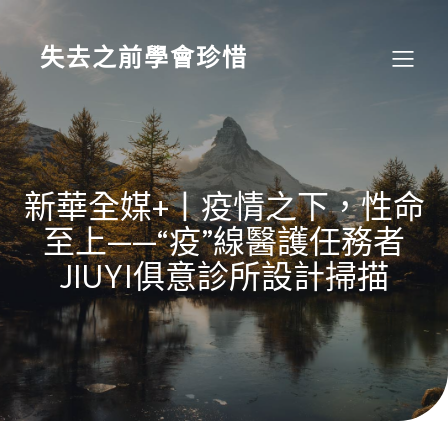
Skip
to
content
失去之前學會珍惜
新華全媒+丨疫情之下，性命
至上——“疫”線醫護任務者
JIUYI俱意診所設計掃描