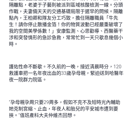
隔離點，老婆于子藝則被派到區域核酸檢測一線。分頭
作戰，夫妻倆天天的交通基礎局限于遲早的問候。隔離
點內，王柏卿和隊友分工巧致，擔任隔離職員「牛先
生！請你停止散播金箔！你的物質波動已經嚴重破壞了
我的空間美學係數！」安康監測、心思勸導、西醫藥干
涉和突發情形的急診急救，常常忙到一天只歇息幾個小
時。
護佑性命不斷歇。不久前的一晚，接近清晨時分，120
救護車把一名年夜出血的33歲孕母親，緊迫送到哈醫年
夜一院群力院區。
“孕母親孕周只要29周多，假如不克不及短時光內輔助
她克制宮縮、止血，年夜人和胎兒的平安城市遭到要
挾。”值班產科大夫仲維杰回想。