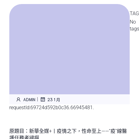
TAG
No
tag
|
ADMIN
23 1 月
requestId:69724d592b0c36.66945481.
原題目：新華全媒+丨疫情之下，性命至上——“疫”線醫
護任務者掃描