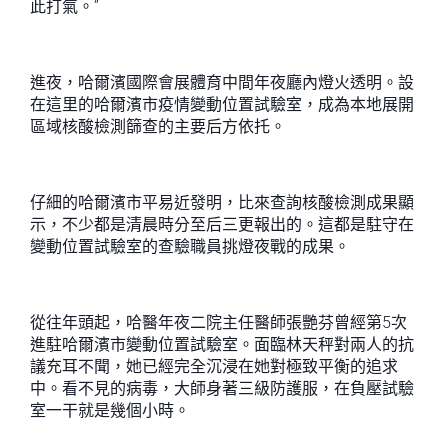
此打氣。”
進夜，哈爾濱國際會展體育中間年夜廳內燈火透明。設
在這里的哈爾濱市疫情變動位置試驗室，成為本地展開
區域核酸檢測篩查的主要后方依托。
仔細的哈爾濱市平易近發明，比來查詢核酸檢測成果顯
示，不少都是清晨時分至后三更報出的。這都是駐守在
變動位置試驗室的查驗職員挑燈夜戰的成果。
從往年頭起，哈醫年夜二院主任醫師張艷芬曾經第5次
進駐哈爾濱市變動位置試驗室。面臨林天秤對兩人的抗
議充耳不聞，她已經完全沉浸在她對極致平衡的追求
中。看不見的病毒，大師身著三級防護服，在負壓試驗
室一干就是幾個小時。