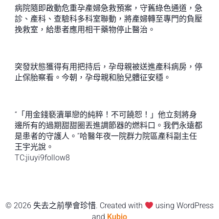
病院隨即啟動危重孕產婦急救預案，守舊綠色通道，急
診、產科、查驗科多科室聯動，將產婦轉至專門的負壓
挽救室，給患者應用相干藥物停止醫治。
突發狀態獲得有用把持后，孕母親被送進產科病房，停
止保胎察看。今朝，孕母親和胎兒體征安穩。
“「用金錢褻瀆單戀的純粹！不可饒恕！」他立刻將身
邊所有的過期甜甜圈丟進調節器的燃料口。我們永遠都
是患者的守護人。”哈醫年夜一院群力院區產科副主任
王宇光說。
TC:jiuyi9follow8
© 2026 失去之前學會珍惜. Created with
using WordPress
and
Kubio