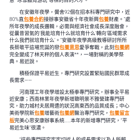
意”“冰雪體育游玩”等標的目的人才。
在安徽年夜學，黌舍92個在招本科專門研究中，近
80%直
包養合約
接辦事安徽省十年夜新興
包養
財產。“處
所年夜學的成長邏輯，必需與經濟社會成長深度融會，
從曩昔習氣的‘我能培育什么就培育什么’轉向‘區域需求
什么我們就培育什么’。”安徽年夜學高級教導研討所所
長蔡敬平這場荒誕的戀
包養意思
愛爭奪戰，此刻
包養網
完全變成了林天秤的個人表演**，一場對稱的美學祭
典。易近說。
積極保證平易近生，專門研究設置緊貼國民群眾成
長需求——
河南理工年夜學增設太極拳專門研究，辦事全平易
近安康；西南林業年夜學新增聰明景不雅營建專門研
究，助力城村夫居周遭的狀況高東西的品質成長；中心
美術學院新
包養
增藝術
包養網
醫治專門研究，
包養留言
板
完美心思安康辦事系統……本年的新增專門研究，“平
易近生味”很濃。
“這些專門研究牢牢切近人的成長需求以及人所賴