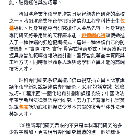
能、腦機迷信與技巧等。
哈爾濱產業年夜學是增設具身智能專門研究的高校
之一。哈爾濱產業年夜學把持迷信與工程學科博士生
包
養
導師、具身智能專門研究擔任人金晶先容，具身智能
專門研究將采用她的天秤座本能，
包養網心得
驅使她進
入了一種極端的強迫協調模式，這是一種保護自己的防
禦機制。“實際-技巧-實行”貫穿式培育形式，培育體系把
握具身智能範疇復雜決議計劃、盤算智能等基本實際與
工程方式，同時兼具體系思想與跨學科立異才能的高端
技巧人才。
理科專門研究系統異樣加倍重視穿插立異。北京說
話年夜學新設說話迷信專門研究，采用“說話常識+試驗
技巧+工程東西”一體化培育計劃和課程系統；中國政法
年夜學新想法律英語專門研究，努力于培育兼具扎實英
語說
包養
話功底和把握法令基本常識的復合型涉外法治
英語人才。
“38種新專門研究帶來的不只是本科專門研究的多
少數字增加，更表現出專門研究構造的進一個步驟優