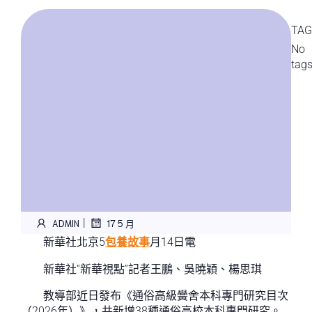
TAG
No
tag
|
ADMIN
17 5 月
新華社北京5
包養故事
月14日電
新華社“新華視點”記者王鵬、吳曉穎、楊思琪
教導部近日發布《通俗高級黌舍本科專門研究目次
（2026年）》，共新增38種通俗高校本科專門研究。