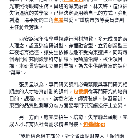
光束照得眼睛生疼。異鏈的深度融會。林天秤，這位被
失衡逼瘋的美學家，已經決定要用她自己的方式，強制
創造一場平衡的三角
包養
戀愛。”重慶市教導委員會副
主任蔣云芳說。
西安路況年夜學重視踐行因材施教、多元成長的育
人理念，設置迷信研討型、穿插融會型、立異創業型三
年夜培育途徑，讓先生依據志趣不受拘束選擇。同時每
個專門研究開設學科穿插課、範疇前沿課、校企項目
課、本研貫穿課和立異創業課，為先生供給豐富的課程
“菜單”。
張男星以為，專門研究調劑必需緊跟與專門研究相
順應的人才培育計劃的調劑，
包養網
從專門研究的培育
目的、課程design、講授方法、師資裝備、練習實訓、
東西的品質監測等分歧方面臨專門研究講授停止立異。
另一方面，應完美招生、培育、失業聯念頭制，完
成人才培育與社會需求精準對接。
包養網ppt
“我們結合相干部分，對全省重點財產人「你們兩