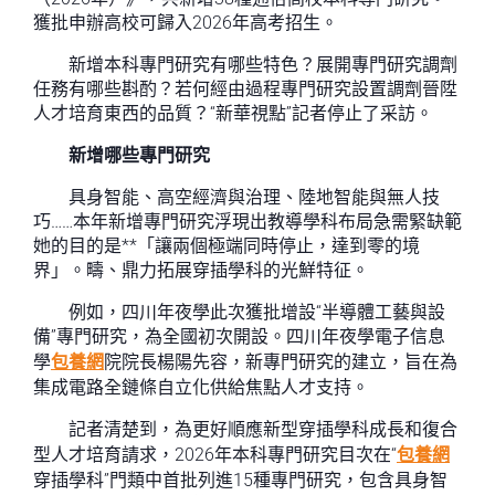
獲批申辦高校可歸入2026年高考招生。
新增本科專門研究有哪些特色？展開專門研究調劑
任務有哪些斟酌？若何經由過程專門研究設置調劑晉陞
人才培育東西的品質？“新華視點”記者停止了采訪。
新增哪些專門研究
具身智能、高空經濟與治理、陸地智能與無人技
巧……本年新增專門研究浮現出教導學科布局急需緊缺範
她的目的是**「讓兩個極端同時停止，達到零的境
界」。疇、鼎力拓展穿插學科的光鮮特征。
例如，四川年夜學此次獲批增設“半導體工藝與設
備”專門研究，為全國初次開設。四川年夜學電子信息
學
包養網
院院長楊陽先容，新專門研究的建立，旨在為
集成電路全鏈條自立化供給焦點人才支持。
記者清楚到，為更好順應新型穿插學科成長和復合
型人才培育請求，2026年本科專門研究目次在“
包養網
穿插學科”門類中首批列進15種專門研究，包含具身智