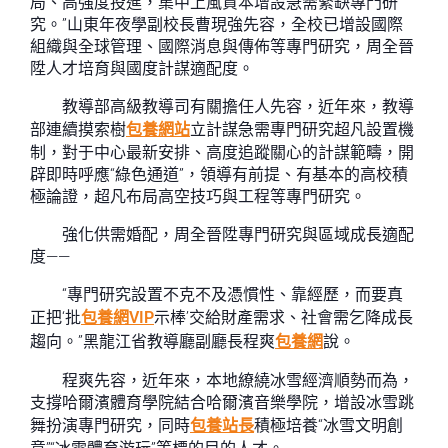
局、高強度投進，集中上風資本增設急需緊缺專門研
究。”山東年夜學副校長曹現強先容，全校已增設國際
組織與全球管理、國際消息與傳佈等專門研究，周全晉
陞人才培育與國度計謀適配度。
教導部高級教導司有關擔任人先容，近年來，教導
部連續摸索樹
包養網站
立計謀急需專門研究超凡設置機
制，對于中心最新安排、高度追蹤關心的計謀範疇，開
辟即時呼應“綠色通道”，領導有前提、有基本的高校積
極論證，超凡布局高空技巧與工程等專門研究。
強化供需婚配，周全晉陞專門研究與區域成長適配
度——
“專門研究設置不克不及憑慣性、靠經歷，而要真
正把‘批
包養網VIP
示棒’交給財產需求、社會需乞降成長
趨向。”黑龍江省教導廳副廳長程爽
包養網
說。
程爽先容，近年來，本地繚繞冰雪經濟順勢而為，
支撐哈爾濱體育學院結合哈爾濱音樂學院，增設冰雪跳
舞扮演專門研究，同時
包養站長
積極培養“冰雪文明創