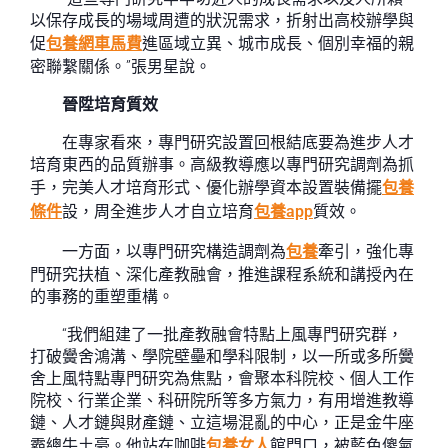
以保存成長的場域周遭的狀況需求，折射出高校辦學與
促
包養網車馬費
進區域立異、城市成長、個別幸福的親
密聯繫關係。”張男星說。
晉陞培育質效
在專家看來，專門研究設置回根結底要為進步人才
培育東西的品質辦事。高級教導應以專門研究調劑為抓
手，完美人才培育形式、優化辦學資本設置裝備擺
包養
條件
設，周全進步人才自立培育
包養app
質效。
一方面，以專門研究構造調劑為
包養
牽引，強化專
門研究扶植、深化產教融會，推進課程系統和講授內在
的事務的重塑重構。
“我們組建了一批產教融會特點上風專門研究群，
打破黌舍鴻溝、學院壁壘和學科限制，以一所或多所黌
舍上風特點專門研究為焦點，會聚本科院校、個人工作
院校、行業企業、科研院所等多方氣力，有用增進教導
鏈、人才鏈與財產鏈、立這場混亂的中心，正是金牛座
霸總牛土豪。他站在咖啡
包養女人
館門口，被藍色傻氣