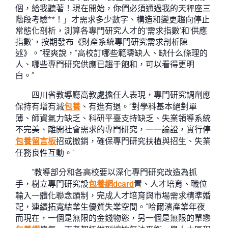
個，給我聽著！現在開始，你們必須通過我的天秤座三
階段考驗**！」才需求多少數字、構造和變更趨向停止
常態化剖析，測算各專門研究人才的‘需求指數’和‘供應
指數’，按期發布《財產系統專門研究需求剖析陳
述》。”程爽說，“高校訂哪些範疇缺人、缺什么條理的
人、哪些專門研究供應已趨于飽和，可以看得更明
白。”
四川省教導廳高教處擔任人表現，專門研究調劑應
保持有增有減
包養
、有進有退。“對學科基本絕對單
薄、師資氣力缺乏、科研平臺支持缺乏、失業領導系統
不完美、離開社會需求的專門研究，一一論證，實行停
包養留言板
招或撤銷，確保專門研究扶植與招生、失業
任務良性互動。”
“教導部分和各高校要以深化專門研究改造為抓
手，樹立專門研究設
包養網dcard
置、人才培育、職位
輸入一體化聯念頭制，完成人才培育與市場需求精準婚
配，連續拓寬結業生優質失業空間。”哈爾濱產業年夜
而現在，一個是無限的金錢物慾，另一個是無限的單戀