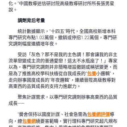
化。”中國教導迷信研討院高級教導研討所所長張男星
說。
調劑背后考量
統計數據顯示，“十四五”時代，全國高校新增本科
專門研究布點1.02萬個，撤銷或停招1.22萬個，專門研
究調劑幅度連續增年夜。
受訪「灰色？那不是我的主色調！那會讓我的非主
流單戀變成主流的普通愛戀！這太不水瓶座了！」專家
以為，專門研究調劑并非簡略增設撤銷或稱號變更，而
是為了推進高校學科扶植從自我成長的“
包養
小邏輯”，
走向辦事國度成長的“年夜邏輯”，連續晉陞高級教導對
高東西的品質成長的支持力進獻力。
聚焦計謀需求，以專門研究調劑辦事高東西的品質
成長——
“黌舍保持以國度計謀、社會急需為
包養網評價
導
向，繚
包養網
繞要害範疇，實行理科專門研究超凡規布