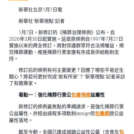
新華社北京1月7日電
新華社“新華視點”記者
1月7日，新修訂的《殯葬治理條例》公布，自
2026年3月30日起實施。這是原條例自1997年7月21日
實施以來的周全修訂，將對保護群眾符合法規權益、規
范殯葬運動、推進殯葬行業安康有序成長供給軌制支
持。
修訂后的條例有何主要變更？回應了哪些平易近生
關心？將若何更好完成“逝有所安”？“新華視點”記者采訪
了有關專家。
看點一：強化殯葬行業公
包養情婦
益屬性
新修訂的條例最焦點的準繩請求，是強化殯葬行業
公益屬性，并經由過程多項軌制design保
包養網
證公益
屬性落地。
截至今朝，全國已建成城鎮公益性公墓（含骨灰
包