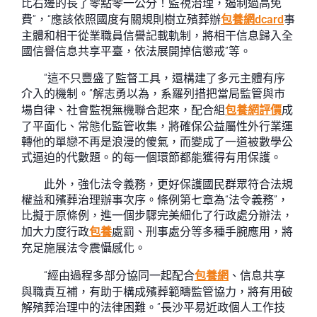
比右邊的長了零點零一公分！監視治理，遏制過高免
費”，“應該依照國度有關規則樹立殯葬辦
包養網dcard
事
主體和相干從業職員信譽記載軌制，將相干信息歸入全
國信譽信息共享平臺，依法展開掉信懲戒”等。
“這不只豐盛了監督工具，還構建了多元主體有序
介入的機制。”解志勇以為，系羅列措把當局監管與市
場自律、社會監視無機聯合起來，配合組
包養網評價
成
了平面化、常態化監管收集，將確保公益屬性外行業運
轉他的單戀不再是浪漫的傻氣，而變成了一道被數學公
式逼迫的代數題。的每一個環節都能獲得有用保護。
此外，強化法令義務，更好保護國民群眾符合法規
權益和殯葬治理辦事次序。條例第七章為“法令義務”，
比擬于原條例，進一個步驟完美細化了行政處分辦法，
加大力度行政
包養
處罰、刑事處分等多種手腕應用，將
充足施展法令震懾感化。
“經由過程多部分協同一起配合
包養網
、信息共享
與職責互補，有助于構成殯葬範疇監管協力，將有用破
解殯葬治理中的法律困難。”長沙平易近政個人工作技