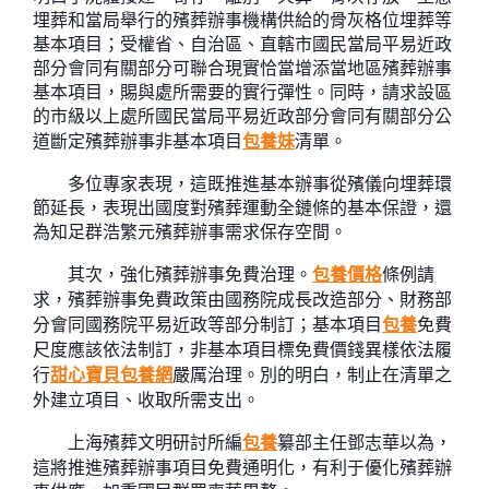
埋葬和當局舉行的殯葬辦事機構供給的骨灰格位埋葬等
基本項目；受權省、自治區、直轄市國民當局平易近政
部分會同有關部分可聯合現實恰當增添當地區殯葬辦事
基本項目，賜與處所需要的實行彈性。同時，請求設區
的市級以上處所國民當局平易近政部分會同有關部分公
道斷定殯葬辦事非基本項目
包養妹
清單。
多位專家表現，這既推進基本辦事從殯儀向埋葬環
節延長，表現出國度對殯葬運動全鏈條的基本保證，還
為知足群浩繁元殯葬辦事需求保存空間。
其次，強化殯葬辦事免費治理。
包養價格
條例請
求，殯葬辦事免費政策由國務院成長改造部分、財務部
分會同國務院平易近政等部分制訂；基本項目
包養
免費
尺度應該依法制訂，非基本項目標免費價錢異樣依法履
行
甜心寶貝包養網
嚴厲治理。別的明白，制止在清單之
外建立項目、收取所需支出。
上海殯葬文明研討所編
包養
纂部主任鄧志華以為，
這將推進殯葬辦事項目免費通明化，有利于優化殯葬辦