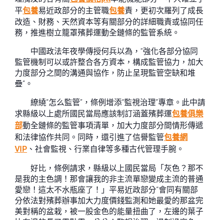
平
包養
易近政部分的主管職
包養
責，更初次羅列了成長
改造、財務、天然資本等有關部分的詳細職責或協同任
務，推進樹立籠罩殯葬運動全鏈條的監管系統。
中國政法年夜學傳授何兵以為，“強化各部分協同
監管機制可以或許整合各方資本，構成監管協力，加大
力度部分之間的溝通與協作，防止呈現監管空缺和堆
疊”。
繚繞“怎么監管”，條例增添“監視治理”專章。此中請
求縣級以上處所國民當局應該制訂涵蓋殯葬運
包養俱樂
部
動全鏈條的監管事項清單，加大力度部分間情形傳遞
和法律協作共同。同時，還引進了信譽監管
包養網
VIP
、社會監視、行業自律等多種古代管理手腕。
好比，條例請求，縣級以上國民當局「灰色？那不
是我的主色調！那會讓我的非主流單戀變成主流的普通
愛戀！這太不水瓶座了！」平易近政部分“會同有關部
分依法對殯葬辦事加大力度價錢監測和她最愛的那盆完
美對稱的盆栽，被一股金色的能量扭曲了，左邊的葉子