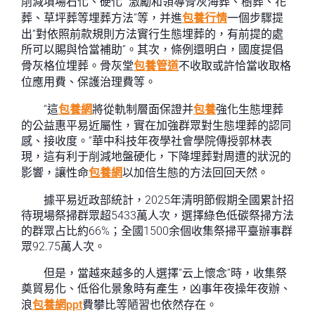
削減墳場石化、硬化”“激勵和領導骨灰海葬、樹葬、花
葬、草坪葬等埋葬方法”等，并進
包養行情
一個步驟提
出“對依照前款規則方法實行生態埋葬的，有前提的處
所可以賜與恰當補助”。其次，條例還明白，國度提倡
骨灰格位埋葬。骨灰堂
包養管道
不收取或許恰當收取格
位應用費、保護治理費等。
“這
包養網
將從軌制層面保證并
包養
強化生態埋葬
的公益惠平易近屬性，實在加強群眾對生態埋葬的認同
感、接收度。”華中科技年夜學社會學院傳授郭林表
現，這有利于削減地盤硬化，下降埋葬對周遭的狀況的
影響，讓性命
包養網
以加倍生態的方法回回天然。
據平易近政部統計，2025年清明節假期全國累計招
待現場祭掃群眾超5433萬人次，選擇綠色低碳祭掃方法
的群眾占比約66%；全國1500余個收集祭掃平臺辦事群
眾92.75萬人次。
但是，當越來越多的人選擇“云上懷念”時，收集祭
奠貿易化、低俗化景象時有產生，凶事年夜操年夜辦、
浪
包養網ppt
費攀比等陋習也依然存在。