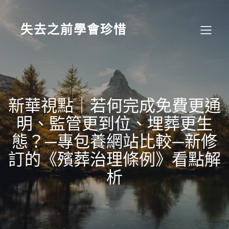
Skip
to
content
失去之前學會珍惜
新華視點｜若何完成免費更通
明、監管更到位、埋葬更生
態？—專包養網站比較—新修
訂的《殯葬治理條例》看點解
析