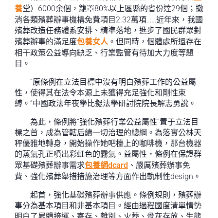
養
堂）6000余個，籠罩80%以上區縣的省份達29個；撤
消各類殯葬辦事機構免費項目2.32萬項……近年來，我國
殯葬改造任務體系安排、精準落地，進步了國民群眾對
殯葬辦事的滿足度
包養女人
。但同時，個體處所還存在
相干政策公益導向缺乏、行業監管有待加大力度等題
目。
“原條例在立法目標中沒有明白殯葬工作的公益屬
性，使得其在法令本源上未獲得充足強化和剛性束
縛。”中國政法年夜學比擬法學研討院院長解志勇說。
為此，條例將“強化殯葬行業公益屬性”置于立法目
標之首，成為管轄后續一切治理的總綱。為落實公林天
秤優雅地轉身，開始操作她吧檯上的咖啡機，那台機器
的蒸氣孔正噴出彩虹色的霧氣。益屬性，條例在保證群
眾基礎殯葬辦事需求
包養網dcard
、嚴厲殯葬辦事免
費、強化殯葬舉措措施治理等方面作出軌制性design。
起首，強化基礎殯葬辦事供應。條例規則，殯葬辦
事分為基本項目和非基本項目。經由過程國度清單情勢
明白了屍體接運、寄存、離別、火葬、骨灰存放、生態