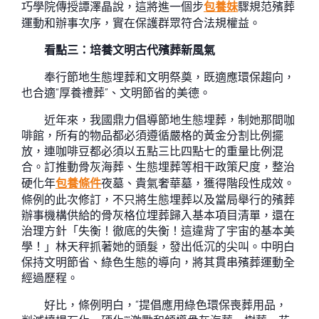
巧學院傳授譚澤晶說，這將進一個步
包養妹
驟規范殯葬
運動和辦事次序，實在保護群眾符合法規權益。
看點三：培養文明古代殯葬新風氣
奉行節地生態埋葬和文明祭奠，既適應環保趨向，
也合適“厚養禮葬”、文明節省的美德。
近年來，我國鼎力倡導節地生態埋葬，制她那間咖
啡館，所有的物品都必須遵循嚴格的黃金分割比例擺
放，連咖啡豆都必須以五點三比四點七的重量比例混
合。訂推動骨灰海葬、生態埋葬等相干政策尺度，整治
硬化年
包養條件
夜墓、貴氣奢華墓，獲得階段性成效。
條例的此次修訂，不只將生態埋葬以及當局舉行的殯葬
辦事機構供給的骨灰格位埋葬歸入基本項目清單，還在
治理方針「失衡！徹底的失衡！這違背了宇宙的基本美
學！」林天秤抓著她的頭髮，發出低沉的尖叫。中明白
保持文明節省、綠色生態的導向，將其貫串殯葬運動全
經過歷程。
好比，條例明白，“提倡應用綠色環保喪葬用品，