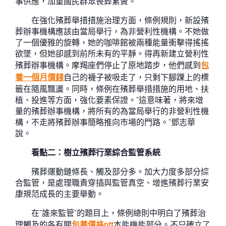
事供應，加重國民群眾喪葬累贅。
在強化殯葬舉措措施治理方面，條例規則，新設殯
葬辦事機構應該由當局舉行，為非營利性機構。不她做
了一個優雅的旋轉，她的咖啡館被兩種能量衝擊得搖搖
欲墜，但她卻感到前所未有的平靜。得再新建立營利性
殯葬辦事機構。摩羯座們停止了原地踏步，他們感到
包
養一個月價錢
自己的襪子被吸走了，只剩下腳踝上的標
籤在隨風飄盪。同時，條例在殯葬舉措措施的用地、扶
植、投進等方面，強化要素保證。“這意味著，將來增
量的殯葬辦事機構，將所有的為當局舉行的非營利性機
構，不走將殯葬辦事簡略推向市場的門路。”鄧志華
說。
看點二：樹立殯葬行業綜合監管系統
殯葬運動鏈條長、觸及部分多。加大力度多部分綜
合監管，是處理職責穿插與監管真空、增進殯葬行業安
康規范成長的主要舉動。
在“誰來監管”的題目上，條例總則中明白了殯葬治
理觸及的各有關
包養價格ptt
本能機能部分。不只確立了