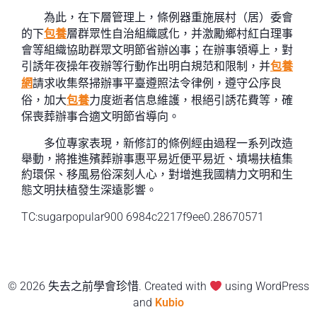
為此，在下層管理上，條例器重施展村（居）委會
的下
包養
層群眾性自治組織感化，并激勵鄉村紅白理事
會等組織協助群眾文明節省辦凶事；在辦事領導上，對
引誘年夜操年夜辦等行動作出明白規范和限制，并
包養
網
請求收集祭掃辦事平臺遵照法令律例，遵守公序良
俗，加大
包養
力度逝者信息維護，根絕引誘花費等，確
保喪葬辦事合適文明節省導向。
多位專家表現，新修訂的條例經由過程一系列改造
舉動，將推進殯葬辦事惠平易近便平易近、墳場扶植集
約環保、移風易俗深刻人心，對增進我國精力文明和生
態文明扶植發生深遠影響。
TC:sugarpopular900 6984c2217f9ee0.28670571
© 2026 失去之前學會珍惜. Created with
using WordPress
and
Kubio