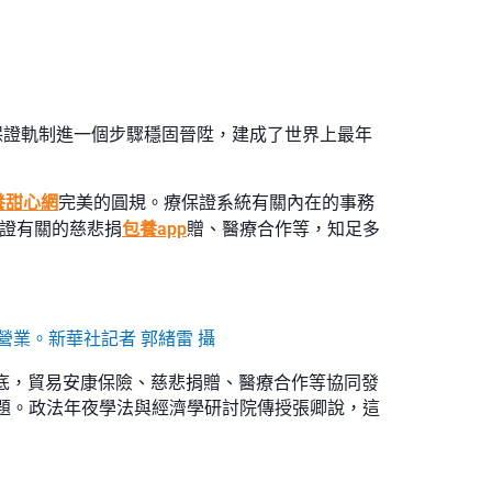
保證軌制進一個步驟穩固晉陞，建成了世界上最年
養甜心網
完美的圓規。療保證系統有關內在的事務
保證有關的慈悲捐
包養app
贈、醫療合作等，知足多
營業。新華社記者 郭緒雷 攝
底，貿易安康保險、慈悲捐贈、醫療合作等協同發
題。政法年夜學法與經濟學研討院傳授張卿說，這