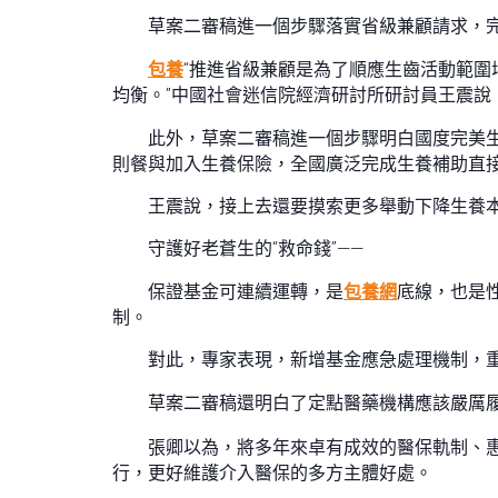
草案二審稿進一個步驟落實省級兼顧請求，
包養
“推進省級兼顧是為了順應生齒活動範圍
均衡。”中國社會迷信院經濟研討所研討員王震說
此外，草案二審稿進一個步驟明白國度完美
則餐與加入生養保險，全國廣泛完成生養補助直
王震說，接上去還要摸索更多舉動下降生養
守護好老蒼生的“救命錢”——
保證基金可連續運轉，是
包養網
底線，也是
制。
對此，專家表現，新增基金應急處理機制，
草案二審稿還明白了定點醫藥機構應該嚴厲
張卿以為，將多年來卓有成效的醫保軌制、
行，更好維護介入醫保的多方主體好處。