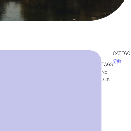
CATEGO
分數
TAGS
No
tags