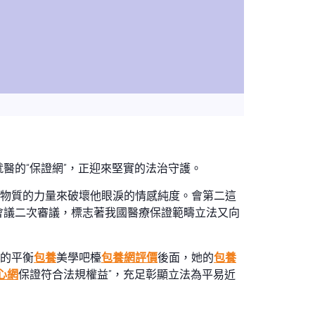
醫的“保證網”，正迎來堅實的法治守護。
物質的力量來破壞他眼淚的情感純度。會第二這
會議二次審議，標志著我國醫療保證範疇立法又向
的平衡
包養
美學吧檯
包養網評價
後面，她的
包養
心網
保證符合法規權益”，充足彰顯立法為平易近