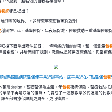
時，他感到一股強烈的自我審視衝擊。
包養網
哪些提出？
，達到零的境界」。步驟織牢織密醫療保證網——
件
穩固在95%，基礎醫保、年夜病保險、醫療救助三重基礎醫療
從吧檯下面拿出兩件武器：一條精緻的蕾絲絲帶，和一個測量
包
保證系統”，并增添相干規則，激勵成長貿易安康保險、與醫療
東省鄆城縣國民病院醫保便平易近辦事站，居平易近在打點醫保
包養
頂層design，基礎醫保為主體，年
包養
夜病保險、醫療救助托
他的單戀不再是浪漫的傻氣，而變成了一道被數學公式逼迫的代數
，讓全部醫療保證網更周全、更可連續。