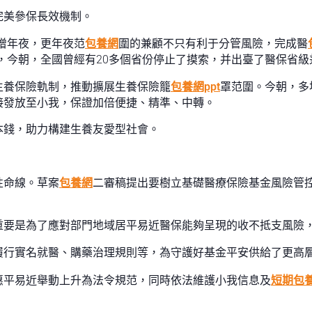
完美參保長效機制。
增年夜，更年夜范
包養網
圍的兼顧不只有利于分管風險，完成醫
，今朝，全國曾經有20多個省份停止了摸索，并出臺了醫保省級
生養保險軌制，推動擴展生養保險籠
包養網ppt
罩范圍。今朝，多
接發放至小我，保證加倍便捷、精準、中轉。
本錢，助力構建生養友愛型社會。
性命線。草案
包養網
二審稿提出要樹立基礎醫療保險基金風險管
重要是為了應對部門地域居平易近醫保能夠呈現的收不抵支風險
履行實名就醫、購藥治理規則等，為守護好基金平安供給了更高
惠平易近舉動上升為法令規范，同時依法維護小我信息及
短期包