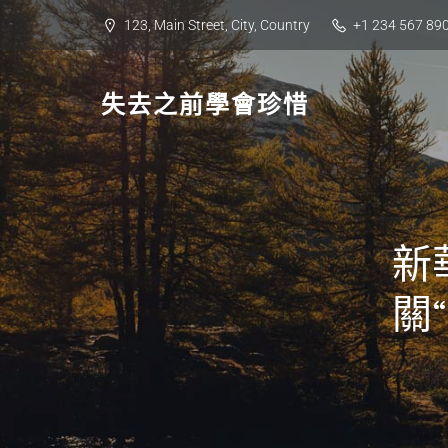
Skip
123, Main Street, City, Country
+1 234 567 89
to
content
失去之前學會珍惜
新
關