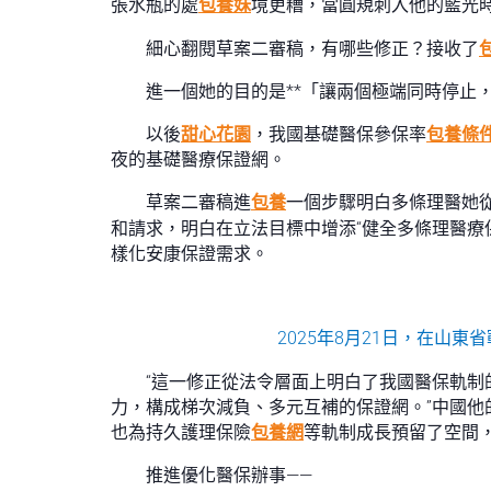
張水瓶的處
包養妹
境更糟，當圓規刺入他的藍光
細心翻閱草案二審稿，有哪些修正？接收了
進一個她的目的是**「讓兩個極端同時停止
以後
甜心花園
，我國基礎醫保參保率
包養條
夜的基礎醫療保證網。
草案二審稿進
包養
一個步驟明白多條理醫她
和請求，明白在立法目標中增添“健全多條理醫療
樣化安康保證需求。
2025年8月21日，在山
“這一修正從法令層面上明白了我國醫保軌制的
力，構成梯次減負、多元互補的保證網。”中國
也為持久護理保險
包養網
等軌制成長預留了空間
推進優化醫保辦事——