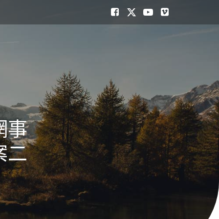
網事
案二