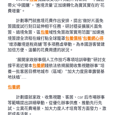
帶火“中國購”，“進境流量”正加速轉化為實其實在的“花
費增量”。
計劃專門就進境花費作出安排，提出“做好片面免
簽國度試行刻日延伸相干任務，研討穩妥擴展片面免
簽、過境免簽、區
包養
域性免簽政策實用范圍”“加速進
境簽證全流程在線打點全球籠罩
包養價格
”
包養網心得
“增添離境退稅商舖”等多項務虛舉動，為本國游客營建
加倍方便、溫馨的花費周遭的狀況。
“展開家政辦事個人工作技巧專項培訓舉動”“研討支
撐平易近營本
包養網
錢依法依規展開收集視聽辦事”“培
養一批客居目標地城市（區域）”“加大力度房車露營基
地扶植”……
包養網
計劃還就家政、收集視聽、客居、car 后市場辦事
等範疇提出詳細舉動，從優化辦事供應、推動先行先
試、立異花費場景、加大力度人才培育等方面發力，激
起成長活氣。