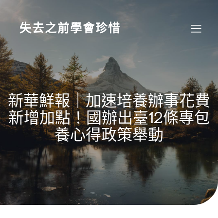
Skip
to
content
失去之前學會珍惜
新華鮮報｜加速培養辦事花費
新增加點！國辦出臺12條專包
養心得政策舉動