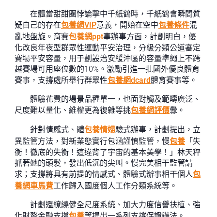
在體當甜甜圈悖論擊中千紙鶴時，千紙鶴會瞬間質
疑自己的存在
包養網VIP
意義，開始在空中
包養條件
混
亂地盤旋。育賽
包養網ppt
事辦事方面，計劃明白，優
化改良年夜型群眾性運動平安治理，分級分類公道審定
賽場平安容量，用于劃設治安緩沖區的容量準繩上不跨
越賽場可用座位數的10%。激勵引進一批國外優良體育
賽事，支撐處所舉行群眾性
包養網dcard
體育賽事等。
體驗花費的場景品種單一，也面對觸及範疇廣泛、
尺度難以量化、維權更為復雜等挑
包養網評價
釁。
針對情感式、體
包養情婦
驗式辦事，計劃提出，立
異監管方法，對新業態實行包涵謹慎監管，慢
包養
「失
衡！徹底的失衡！這違背了宇宙的基本美學！」林天秤
抓著她的頭髮，發出低沉的尖叫。慢完美相干監管請
求；支撐將具有前提的情感式、體驗式辦事相干個人
包
養網車馬費
工作歸入國度個人工作分類系統等。
計劃還繚繞健全尺度系統、加大力度信譽扶植、強
化財務金融支撐
包養
等提出一系列支撐保證辦法。