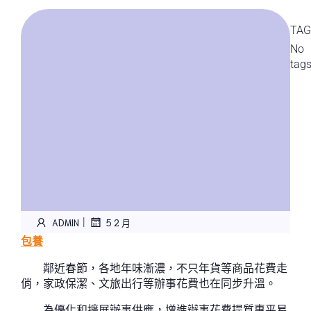
TAG
No
tag
|
ADMIN
5 2 月
包養
鄰近春節，各地年味漸濃，不只年貨等商品花費走
俏，家政保潔、文旅出行等辦事花費也在同步升溫。
為優化和擴展辦事供應，增進辦事花費提質惠平易