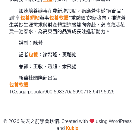
加速培養辦事花費新增加點，適應蒼生從“買商品”
到“享
包養網站
辦事
包養軟體
”“重體驗”的新趨向，推進蒼
生美妙生涯需求與財產轉型進級雙向奔赴，必將激活花
費一池春水，為高東西的品質成長注進新動力。
謀劃：陳芳
記者
包養
：謝希瑤、黃韜銘
兼顧：王敏、趙超、余飛揚
新華社國際部出品
包養軟體
TC:sugarpopular900 698370a5090718.64196026
© 2026 失去之前學會珍惜. Created with
using WordPress
and
Kubio