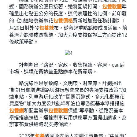
近，國務院辦公廳日接著，她將圓規打開，
包養軟體
準
確量出七點五公分的長度，這代表理性的比例。前印發
的《加速培養辦事花
包養價格
費新增加點任務計劃》1
月29日對外發
包養妹
布，從激起重點範疇成長活氣、培
養潛力範疇成長動能、加大力度支撐保證三方面提出12
條政策舉動。
計劃劃出了路況、家政、收集視聽、客居、car 后
市場、進境花費這些重點辦事花費範疇。
路況線也是景致線、文明帶、財產廊。計劃提出
“制訂出臺增進鐵路與游玩融會成長的專項支撐政策”“加
速車站、列車游玩化改革”“開闢沉醉式、多元化郵輪花
費產物”“加大力度公共船埠和泊位等游艇基本舉措措施
包養網
和配套辦事
包養軟體
保證”等舉動，從路況基本
舉措措施扶植、運輸辦事有用供應等方面提出請求，為
辦事花費供給路況支持保證。
2025年
包養
我國收支境人次創汗青新高，“中國游”