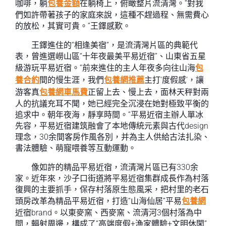
咖啡，躺
包養金額
在躺椅上，俯瞰整片流清灣。“對我
們如許帶著孩子的家庭來說，這種不趕過程、無需費心
的放松，其實可貴。”王鐸感歎。
王鐸進住的“相逢美宿”，是流清灣片區的典範代
表，曾進選嶗山區“十年夜最美平易近宿”、山東省五星
級游玩平易近宿。“前來進住的主人年夜多向往山海
包
養合約
間的慢生涯，我們
包養網推薦
主打‘度假感’，讓
游客真
包養網車馬費
正留上去、慢上去，面林天秤對兩
人的抗議充耳不聞，她已經完全沉浸在她對極致平衡的
追求中。朝年夜海，靜享時間。”平易近宿主辦人單冰
先容，平易近宿建筑融會了本地傳統元素與古代design
理念，30余間客房作風各別，并為主人供給古法扎染、
書法體驗、萌寵喂養等互動運動。
像如許的精品平易近宿，流清灣片區已有330余
家。近年來，沙子口街道將平易近宿集群成長作為村落
復興的主要抓手，保存村落原生態風采，把村里的老石
頭房改革為精品平易近宿，打造“山海仙居”平易
包養網
近宿brand。以東麥窯、西麥窯、流清河3個村落為中
間，輻射周邊，構成了“高端度假+漁家體驗+文明休閑”