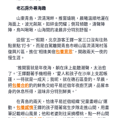
老石房外尋海趣
山東青島，流清灣畔。推窗遠眺，晨曦溫順地灑在
海面上，波光粼粼，如碎金閃耀；側耳傾聽，濤聲陣
陣，鳥叫啾啾，山海間的凌晨非分特別舒服。
這個“五一”假期，北京游客王鐸一家三口沒有往熱
點景點“打卡”，而是自駕離開青島市嶗山區流清灣村落
復興片區，進住“相逢美宿
包養意思
”，開啟兩天一夜的
慢生涯。
“推開窗就是年夜海，躺在床上能聽潮聲，太治愈
了。”王鐸翻著手機相冊，“愛人和孩子在沙岸上支起帳
篷，一待就是一成天；我呢，就在礁石區垂釣。早晨，
把
包養合約
釣的鮮魚交給平易近宿年夜廚烹調，品嘗本
身的休息所得，滋味非分特別鮮美。”
在青島的兩天，恰逢平易近宿組織“兒童畫嶗山”運
動。
包養感情
王鐸的孩子隨著寫生步隊走進山間，用畫
筆記載嶗山風景；他和老婆則往采摘櫻桃，點一杯山間