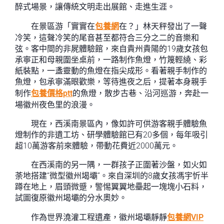
醉式場景，讓傳統文明走出展館、走進生涯。
在景區游「實實在
包養網
在？」林天秤發出了一聲
冷笑，這聲冷笑的尾音甚至都符合三分之二的音樂和
弦。客中間的非屍體驗館，來自貴州貴陽的19歲女孩包
承寧正和母親圍坐桌前，一路制作魚燈，竹篾輕繞、彩
紙裝點，一盞靈動的魚燈在指尖成形。看著親手制作的
魚燈，包承寧滿眼歡樂，等待進夜之后，提著本身親手
制作
包養價格ptt
的魚燈，散步古巷、沿河巡游，奔赴一
場徽州夜色里的浪漫。
現在，西溪南景區內，像如許可供游客親手體驗魚
燈制作的非遺工坊、研學體驗館已有20多個，每年吸引
超10萬游客前來體驗，帶動花費近2000萬元。
在西溪南的另一隅，一群孩子正圍著沙盤，如火如
荼地搭建“微型徽州堨壩”。來自深圳的8歲女孩馮宇忻半
蹲在地上，眉頭微蹙，警惕翼翼地壘起一塊塊小石料，
試圖復原徽州堨壩的分水奧妙。
作為世界澆灌工程遺產，徽州堨壩靜靜
包養網VIP