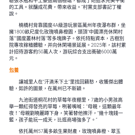
驗張水瓶和牛土豪這兩個極端，都成了她追求完美平衡
的工具。就釀成花費，帶來收益。”村黨支部書記丁權
說。
楠橋村背靠國度4A級游玩景區萬州年夜瀑布群，坐
擁1800畝尺度化玫瑰噴鼻橙園，頭頂“中國漂亮休閑村
落”“國度叢林村落”等多塊牌子。依托特點資本，古樹別
院專攻稼穡體驗，并向休閑場景延展。2025年，該村累
計招待游客約50萬人次，游玩綜合支出衝破6000萬
元。
包養
讓城里人在“汗滴禾下土”里找回籍愁，收獲傑出體
驗，如許的圖景，在萬州已不新穎。
九池街道桐花村的草莓年夜棚里，7歲的小男孩高
舉一顆紅得發亮的草莓，咧著嘴喊：“母親，這顆最年
夜！”母親劉曉麗蹲下身，笑著替他擦汗，“幾十塊錢一
籃，孩子能玩一成天，比逛商場強多了。”
依托萬州57萬多畝生果財產，玫瑰噴鼻橙、翠玉