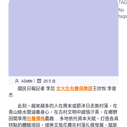
TAG
No
tag
|
ADMIN
25 5 月
國民日報記者 李蕊
女大生包養俱樂部
王欣悅 李俊
杰
此刻，越來越多的人在周末或節沐日走進村落，在
青山綠水間涵養身心，在古村文明中感悟汗青，在鄉野
田間享用
包養價格
農趣……多地依托資本天賦，打造各具
特點的體驗項目，增進文旅花費在村落扎根發展、賦能