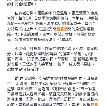
的多元產物矩陣。
住進老石房，體驗的不只是溫馨，更是濃濃的漁家
生涯。每年5月1日伏季休漁期開端前，本地有一項傳統
風俗——沙岸拉年夜網。漁平易近們喊著號子，齊心合
力將漁網拖上岸，網里銀光閃
包養網
閃的魚蝦騰躍翻
騰。“拉下去的漁獲，游客可以帶走嘗鮮，那種新穎勁
兒，超市里買的最基礎沒法比。”單冰說。
即便過了打魚期，趕海的樂趣也涓滴不減。退潮時
分，沙岸上處處都是哈腰“尋寶”的游客。蛤蜊、小螃
蟹、海螺……孩子們提著小桶，每發明一個“戰利品”就喝
彩雀躍。王鐸的愛人笑著說：“孩子一成天都不願走，
說這里是‘寶躲海灘’。”
從“住漁家院、吃海鮮宴”到“體驗拉網打魚、山海寫
生”，流清灣片區的平易近宿財產正從單一住宿向“平易
近宿+陸地經濟”“平易近宿+文明體驗”躍遷。“‘五一’假期
平易近宿迎來客流岑嶺，簡直天天滿房。對前來度假的
游客來說，看海、爬山、品海鮮只是標配，真正感動人
心的，是躲執政暮潮起潮落間的詩意，是親手收獲
包養