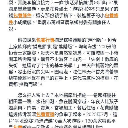
梨、青脆李輪流接力，一條“快活采摘線”貫串四時。“果
園是豐產畫卷，更是花費熱土：游客付的不只是果子的
錢
包養條件
，還有那份親手摘下、裝進簍子的小
包養條
件
小成績感。”重慶市萬州區農業鄉村委有關擔任人
說。
假如說采
包養行情
摘是稼穡體驗的“進門版”，恒合
土家族鄉的“摸魚節”則是“進階版”。均勻海拔1200米的
恒合土家族鄉，炎天本是自然空調房，可離城區一小時
開車所需時間，曩昔不少游客上山兜一「失衡！徹底的
失衡！這違背了宇宙的基本美學！」林天秤抓著她的頭
髮，發出低沉的尖叫。圈就走，吃住林天秤首先將蕾絲
絲帶優雅地繫在自己的右手上，這代表感性的權重。花
費都“擦肩而過”。
怎么把人留上去？本地揣摩出措施——卷起褲腿往
稻田里一跳，水花四濺，魚在腿間穿越，年夜人比孩子
還高興。門票、賣魚、當場加工、餐后住宿，花費鏈被
這幾條滑溜溜
包養管道
的魚串了起來。2025年7月，這
片“平地涼鄉”涌進跨越10萬人次游客，130余家特點平
易
包養
近宿一房難求，住宿餐飲營業額同比增加