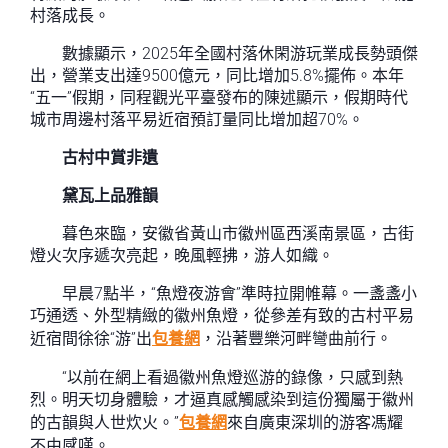
村落成長。
數據顯示，2025年全國村落休閑游玩業成長勢頭傑
出，營業支出達9500億元，同比增加5.8%擺佈。本年
“五一”假期，同程觀光平臺發布的陳述顯示，假期時代
城市周邊村落平易近宿預訂量同比增加超70%。
古村中賞非遺
黛瓦上品雅韻
暮色來臨，安徽省黃山市徽州區西溪南景區，古街
燈火次序遞次亮起，晚風輕拂，游人如織。
早晨7點半，“魚燈夜游會”準時拉開帷幕。一盞盞小
巧通透、外型精緻的徽州魚燈，從參差有致的古村平易
近宿間徐徐“游”出
包養網
，沿著豐樂河畔彎曲前行。
“以前在網上看過徽州魚燈巡游的錄像，只感到熱
烈。明天切身體驗，才逼真感觸感染到這份獨屬于徽州
的古韻與人世炊火。”
包養網
來自廣東深圳的游客馮耀
不由感嘆。