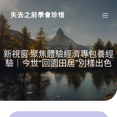
Skip
to
content
失去之前學會珍惜
新視窗·聚焦體驗經濟專包養經
驗｜今世“回園田居”別樣出色