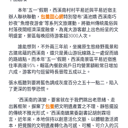
本年“五一”假期，西溪南村村平易近與平易近宿主
辦人聯袂聯動，
包養甜心網
特別發布“滿池嬌·西溪南巧
妙夜”“魚燈夜游會”等系列文旅運動，將徽州傳統風俗與
村落夜間經濟深度融會，為寬大游客獻上出色紛呈的文
明盛宴，景區每晚招待游客超3000人次。
誰能想到，不外兩三年前，坐擁原生態綠野風景和
古建底蘊的西溪南，還只是黃山游玩線路上一處促而過
的路過點。而本年“五一”假期，西溪南景區平易近宿進
住率高達95%，轄區內餐飲商戶日均營業額較常日增加
六成，游客均勻逗留時長晉陞五成以上。
張水瓶聽到要將藍色調成灰度百分之五十一點二，陷入
了更深的哲學恐慌。
“西溪南的演變，要害就在于我們跳出老思緒、走
出舊框架，摒棄了
包養
把文明遺產置之不理、靜態擺設
的傳統不雅光形式。”西溪南鎮黨委副書記胡劍霖坦
言，近年來，本地保持以創意活化文脈、以體驗激活資
本，把覺醒的文明遺產轉化為可感、可觸、可介入的沉