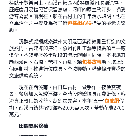
橫臥于豐樂河上。西溪南轄區內的4處徽州堨壩遺存，
歷經歲月浸禮照舊保留無缺，河畔的原生態汀步，備受
游客喜愛。而現在，躲在古村里的千年治水聰明，也在
立異活化之中變身為孩子們
包養網心得
指尖的挑釁與樂
趣。
沉醉式感觸感染徽州文明是西溪南鎮側重打造的文
旅熱門，古建榫卯搭建、徽州竹雕工藝等特點項目一應
俱全，不竭豐盛各年紀段的游玩體驗。同時，本地還兼
顧西溪南、石橋、琶村、東紅、竦
包養故事
塘、坑上6
個建制村，推進錯位成長、全域聯動，構建條理豐盛的
文旅供應系統。
現在在西溪南，白日逛古村、做手作，夜晚賞夜
景、餐與加入魚燈巡游，全時段體驗拉長花費鏈條，客
流真正轉化為收益。胡劍霖先容，本年“五一”
包養網
假
期，西溪南鎮共招待游客20.05萬人次，帶動花費2700
萬元。
田園間躬稼穡