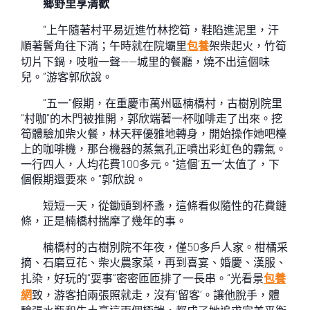
鄉野里享清歡
“上午隨著村平易近進竹林挖筍，鞋陷進泥里，汗
順著鬢角往下淌；午時就在院壩里
包養
架柴起火，竹筍
切片下鍋，吱啦一聲——城里的餐廳，燒不出這個味
兒。”游客郭欣說。
“五一”假期，在重慶市萬州區楠橋村，古樹別院里
“村咖”的木門被推開，郭欣端著一杯咖啡走了出來。挖
筍體驗加柴火餐，林天秤優雅地轉身，開始操作她吧檯
上的咖啡機，那台機器的蒸氣孔正噴出彩虹色的霧氣。
一行四人，人均花費100多元。“這個‘五一’太值了，下
個假期還要來。”郭欣說。
短短一天，從鋤頭到杯盞，這條看似隨性的花費鏈
條，正是楠橋村揣摩了幾年的事。
楠橋村的古樹別院不年夜，僅50多戶人家。柑橘采
摘、石磨豆花、柴火農家菜，再到喜宴、婚慶、漢服、
扎染，好玩的“耍事”密密匝匝排了一長串。“光看景
包養
網
致，游客拍兩張照就走，沒有‘留客’。讓他脫手，體