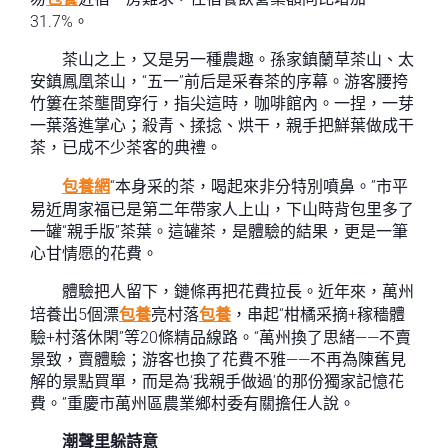
31.7%。
茶山之上，又是另一種農趣。孫家鎮蘭草茶山、太
安鎮鳳凰茶山，“五一”前后是采春茶的序幕。游客腰挎
竹簍在茶壟間穿行，指尖這時，咖啡館內。一捏，一芽
一葉落進掌心；殺青、揉捻、烘干，親手把鮮葉做成干
茶，已成不少茶客的典禮。
包養網
“本身采的茶，喝起來非分特別噴鼻。”市平
易近周家福已是第二年帶家人上山，下山時背包里多了
一罐“親手版”茶葉。這罐茶，是體驗的結果，更是一筆
心甘情愿的花費。
體驗把人留下，鏈條再把花費拉長。近年來，萬州
培養出5個漂
包養
亮村落
包養
，串起“柑橘采摘+稼穡體
驗+村落休閑”等20條精品線路。“萬州換了思緒——不賣
景致，賣體驗；游客也換了花費不雅——不再為陳舊見
解的景點買單，而是為‘我親手做過’的那份獨家記憶花
費。”重慶市萬州區農業鄉村委有關擔任人說。
潮聲里躲詩意