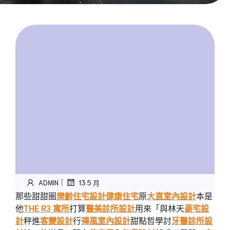
|
ADMIN
13 5 月
那些甜甜圈
樂齡住宅設計
健康住宅
原
大直室內設計
本是
他
THE R3 寓所
打算
醫美診所設計
用來「與林天
豪宅設
計
秤進
客變設計
行
禪風室內設計
甜點哲學討
牙醫診所設