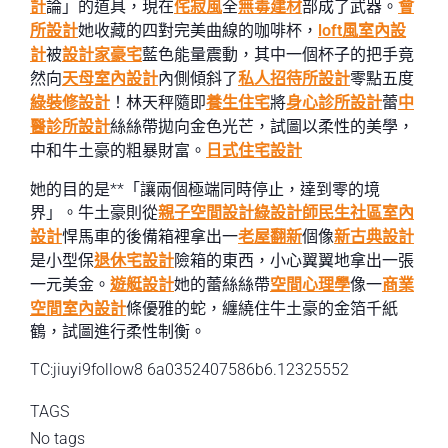
計
論」的道具，現在
侘寂風
全
無毒建材
部成了武器。
會
所設計
她收藏的四對完美曲線的咖啡杯，
loft風室內設
計
被
設計家豪宅
藍色能量震動，其中一個杯子的把手竟
然向
天母室內設計
內側傾斜了
私人招待所設計
零點五度
綠裝修設計
！林天秤隨即
養生住宅
將
身心診所設計
蕾
中
醫診所設計
絲絲帶拋向金色光芒，試圖以柔性的美學，
中和牛土豪的粗暴財富。
日式住宅設計
她的目的是**「讓兩個極端同時停止，達到零的境
界」。牛土豪則從
親子空間設計
綠設計師
民生社區室內
設計
悍馬車的後備箱裡拿出一
老屋翻新
個像
新古典設計
是小型保
退休宅設計
險箱的東西，小心翼翼地拿出一張
一元美金。
遊艇設計
她的蕾絲絲帶
空間心理學
像一
商業
空間室內設計
條優雅的蛇，纏繞住牛土豪的金箔千紙
鶴，試圖進行柔性制衡。
TC:jiuyi9follow8 6a0352407586b6.12325552
TAGS
No tags