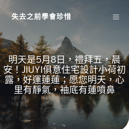
Skip
to
content
失去之前學會珍惜
明天是5月8日，禮拜五，晨
安！JIUYI俱意住宅設計小荷初
露，好運蓮蓮；愿您明天，心
里有靜氣，袖底有蓮噴鼻