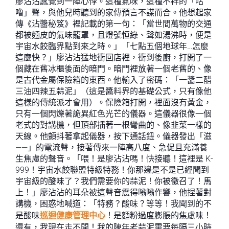
廖沾沾感覺到一陣心悸。這種氣味，這種不祥的「咕
嚕」聲，與他兒時聽到的家傳預言不謀而合。他想起家
傳《沾醬秘笈》裡記載的第一句：「當世間萬物的交通
都被麵皮的氣味籠罩，且燈號恒綠、聲如湯沸時，便是
宇宙水餃臨界點到來之時。」「七點五個地球年…怎麼
這麼快？」廖沾沾猛地衝回店裡，衝到後廚，打開了一
個藏在舊冰櫃後面的暗門。暗門裡放著一個老舊的、像
是古代金屬保險箱的東西。他輸入了密碼：「一醬二醋
三油四辣五蒜泥」（這是醬料界的基礎公式，只有像他
這樣的傳統派才會用）。保險箱打開，裡面沒有黃金，
只有一個閃爍著詭異紅色光芒的儀器。這儀器很像一個
老式的對講機，但頂部插著一根彎曲的、像韭菜一樣的
天線。他顫抖著拿起儀器，按下通話鈕。儀器發出「滋
——」的電流聲，接著傳來一陣高八度、急促且充滿養
生焦慮的聲音。「喂！是廖沾沾嗎！快接聽！這裡是 K-
999！宇宙水餃聯盟特級特務！你那邊是不是已經聞到
宇宙級的酸味了？我們需要你的蒜泥！你被徵召了！馬
上！」廖沾沾的耳朵被這聲音震得嗡嗡作響，他捏著對
講機，困惑地喊道：「特務？酸味？等等！我聞到的不
是酸味
巡迴健康管理中心
！是麵粉過度膨脹的焦慮味！
還有，我現在走不開！我的陳年老蒜泥需要每隔三小時