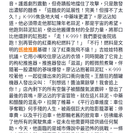
音。護盾劇烈震動，但奇蹟般地擋住了攻擊，只是散發
出濃郁的麵香。「這麵皮的延展性！完美！但撐不了太
久！」K-999焦急地大喊，中藥味更濃了。廖沾沾知
道，他必須帶走他那缸陳年老蒜泥，那是宇宙的希望。
他跑到蒜泥缸前，使出他搬運食材的全部力量，將那口
比他還胖的缸抱起。「走！K-999！我們要從後院逃
跑！別再管你的紅棗枸杞燃料了！」「不行！燃料是文
明的
巡檢推薦
基礎！沒了紅棗我飛不遠！」吉娃娃特務
抗議。它用小嘴咬住廖沾沾的衣領，同時開啟了它背上
的枸杞推進器。推進器發出「滋滋」的輕微煎煮聲，伴
隨著一股濃郁的蔘味爆發。廖沾沾抱著蒜泥缸、K-999
咬著他，一起從撞出來的洞口衝向後院。王醋狂的醋罐
機器人發出尖叫：「別想逃！醬油黨餘孽！我會追上
你！」店內剩下的所有空盤子被醋酸氣波震碎，發出了
最後的哀鳴。廖沾沾的宇宙冒險，就在這片蒜泥、中藥
和醋酸的混亂中，拉開了帷幕。《平行泊車維度：車位
爭奪戰》何手殘的人生，被兩個巨大的陰影籠罩著：停
車費，以及平行泊車。他那輛老舊的掀背車，彷彿繼承
了他所有的駕駛焦慮，從未在他需要時提供過任何幫
助。今天，他面臨的是城市傳說中最恐怖的挑戰，一條