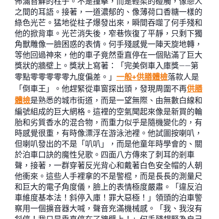
佈滿苔蘚的柱子。不是撞擊，而是輕柔的碰觸，像戀人
之間的耳語。接著，一道濃郁的、像薄荷口香糖一樣的
綠色光芒。猛地從柱子爆發出來，瞬間吞噬了何手殘和
他的掀背車。光芒消失後，窄巷恢復了平靜，只剩下獨
角獸雕像一臉困惑的表情。何手殘感覺一陣天旋地轉，
等他回過神來，他的車子竟然垂直停在一個貼滿了巨大
獎狀的牆壁上。獎狀上寫著：「完美倒車入庫獎——第
零點零零零零零九度偏差。」
一般+供膳體檢
落款人是
「倒車王」。他趕緊從車窗探出頭，發現周圍不再
供膳
體檢
是熟悉的城市街道，而是一望無際、由無數白線和
編號組成的巨大網格。這裡的空氣聞起來像是新買的輪
胎和劣質香水的混合物，而重力似乎是隨機變化的，有
時感覺很重，有時像漂浮在游泳池裡。他試圖按喇叭，
但喇叭發出的不是「叭叭」，而是他童年時學會的、關
於泊車口訣的魔性兒歌。四面八方傳來了刺耳的剎車
聲，接著，一群穿著反光背心和戴著白色安全帽的人朝
他衝來。這些人手裡拿的不是警棍，而是長長的測量尺
和巨大的電子角度儀，臉上的表情極度嚴肅。「違反泊
車維度基本法！斜停入庫！罪大惡極！」領頭的泊車警
察用一個擴音器大喊，聲音充滿機械感。「我、我沒有