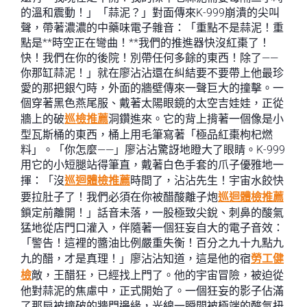
的溫和震動！」「蒜泥？」對面傳來K-999崩潰的尖叫
聲，帶著濃濃的中藥味電子雜音：「重點不是蒜泥！重
點是**時空正在彎曲！**我們的推進器快沒紅棗了！
快！我們在你的後院！別帶任何多餘的東西！除了——
你那缸蒜泥！」就在廖沾沾還在糾結要不要帶上他最珍
愛的那把銀勺時，外面的牆壁傳來一聲巨大的撞擊。一
個穿著黑色燕尾服、戴著太陽眼鏡的太空吉娃娃，正從
牆上的破
巡檢推薦
洞鑽進來。它的背上揹著一個像是小
型瓦斯桶的東西，桶上用毛筆寫著「極品紅棗枸杞燃
料」。「你怎麼——」廖沾沾驚訝地瞪大了眼睛。K-999
用它的小短腿站得筆直，戴著白色手套的爪子優雅地一
揮：「沒
巡迴體檢推薦
時間了，沾沾先生！宇宙水餃快
要拉肚子了！我們必須在你被醋酸離子炮
巡迴體檢推薦
鎖定前離開！」話音未落，一股極致尖銳、刺鼻的酸氣
猛地從店門口灌入，伴隨著一個狂妄自大的電子音效：
「警告！這裡的醬油比例嚴重失衡！百分之九十九點九
九的醋，才是真理！」廖沾沾知道，這是他的宿
勞工健
檢
敵，王醋狂，已經找上門了。他的宇宙冒險，被迫從
他對蒜泥的焦慮中，正式開始了。一個狂妄的影子佔滿
了那扇被撞破的牆門邊緣，光線一瞬間被極端的酸氣扭