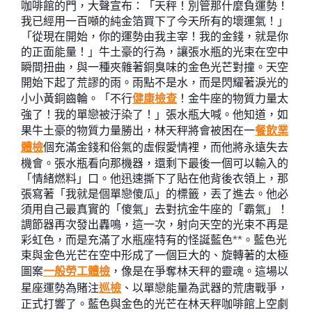
咖啡館的門，大聲宣布：「天秤！別管那什麼負運勢！
我已經用一百噸的純金箔買下了今天所有的壞運氣！」
「從現在開始，你的運勢由我主宰！我的金錢，就是你
的正面能量！」牛土豪的行為，讓張水瓶的光束在空中
瞬間扭曲，與一種夾雜著銅臭味的金色光芒對撞。天空
開始下起了荒謬的雨。雨點不是水，而是閃耀著淚光的
小小黃銅齒輪。「不行
健康檢查
！金牛座的物質力量太
強了！我的單戀被汙染了！」張水瓶大喊。他知道，如
果牛土豪的物質力量勝出，林天秤將會被困在一
餐飲業
體檢
個充滿金錢和俗氣的虛假愛情裡，而他將永遠失去
機會。張水瓶看向那機器，還剩下最後一個可以輸入的
「情緒燃料」口。他迅速撕下了貼在他背後衣領上，那
張寫著「我就是個單戀傻瓜」的標籤，丟了進去。他必
須用自己最真實的「傻氣」去對抗金牛座的「霸氣」！
調節器再次發出轟鳴，這一次，射向天空的光束不再是
彩虹色，而是充滿了水瓶座特有的怪誕藍色**。藍色光
束與金色光芒在空中形成了一個巨大的、旋轉著的太極
圖案
一般勞工體檢
，像是在爭奪林天秤的靈魂。這場以
星座運勢為賭注
巡檢
、以單戀能量為武器的荒唐戰爭，
正式打響了。藍色與金色的光芒在林天秤咖啡館上空劇