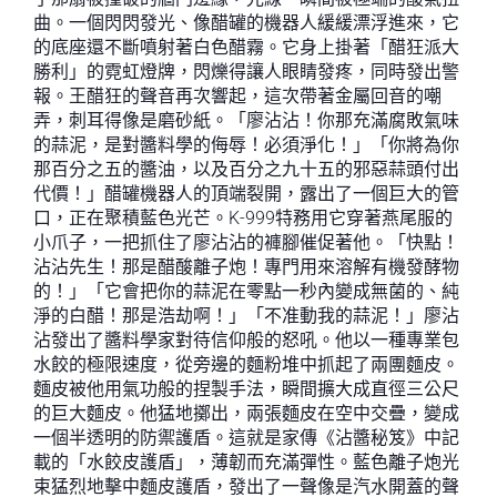
曲。一個閃閃發光、像醋罐的機器人緩緩漂浮進來，它
的底座還不斷噴射著白色醋霧。它身上掛著「醋狂派大
勝利」的霓虹燈牌，閃爍得讓人眼睛發疼，同時發出警
報。王醋狂的聲音再次響起，這次帶著金屬回音的嘲
弄，刺耳得像是磨砂紙。「廖沾沾！你那充滿腐敗氣味
的蒜泥，是對醬料學的侮辱！必須淨化！」「你將為你
那百分之五的醬油，以及百分之九十五的邪惡蒜頭付出
代價！」醋罐機器人的頂端裂開，露出了一個巨大的管
口，正在聚積藍色光芒。K-999特務用它穿著燕尾服的
小爪子，一把抓住了廖沾沾的褲腳催促著他。「快點！
沾沾先生！那是醋酸離子炮！專門用來溶解有機發酵物
的！」「它會把你的蒜泥在零點一秒內變成無菌的、純
淨的白醋！那是浩劫啊！」「不准動我的蒜泥！」廖沾
沾發出了醬料學家對待信仰般的怒吼。他以一種專業包
水餃的極限速度，從旁邊的麵粉堆中抓起了兩團麵皮。
麵皮被他用氣功般的捏製手法，瞬間擴大成直徑三公尺
的巨大麵皮。他猛地擲出，兩張麵皮在空中交疊，變成
一個半透明的防禦護盾。這就是家傳《沾醬秘笈》中記
載的「水餃皮護盾」，薄韌而充滿彈性。藍色離子炮光
束猛烈地擊中麵皮護盾，發出了一聲像是汽水開蓋的聲