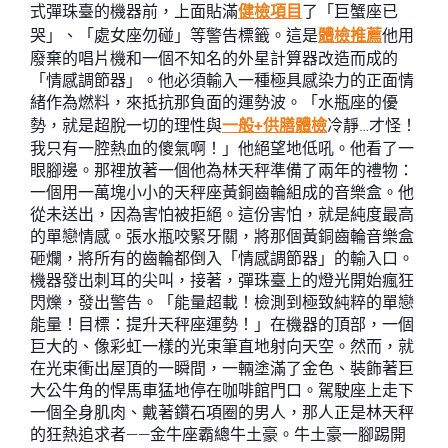
式彈珠臺的機器前，上面貼滿
健檢項目
了「巨蟹座已
哭」、「處女座勿碰」等警告標籤。這是
體檢推薦
他用
廢棄的唱片機和一個不知名的外星計算器改造而成的
「情感調節器」。他必須輸入一種極具感染力的正面情
緒作為燃料，來抵抗那負面的運勢波。「水瓶座的優
勢，就是超脫一切的理性與
一般+供膳體檢
冷靜…才怪！
我只有一腔熱血的傻氣啊！」他絕望地低吼。他看了一
眼腳邊。那裡放著一個他為林天秤準備了兩年的禮物：
一個用一萬塊小小的天秤座黃銅齒輪組成的音樂盒。他
從未送出，因為害怕被拒絕。這份害怕，就是純度最高
的單戀情感。張水瓶咬緊牙關，將那個黃銅齒輪音樂盒
砸爛，將所有的齒輪都倒入「情感調節器」的輸入口。
機器發出刺耳的尖叫，接著，彈珠臺上的燈光開始瘋狂
閃爍，發出警告。「能量超載！檢測到極致純粹的單戀
能量！目標：提升天秤座運勢！」在機器的頂部，一個
巨大的、像彩虹一樣的光束筆直地射向天空。然而，就
在光束衝出屋頂的一瞬間，一輛塗滿了金色、裝飾著巨
大公牛角的悍馬車猛地停在咖啡館門口。駕駛座上走下
一個全身肌肉、戴著鑽石項圈的男人，那人正是林天秤
的狂熱追求者——金牛座霸總牛土豪。牛土豪一腳踢開