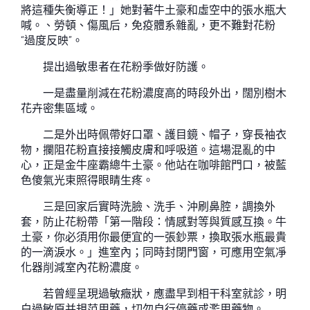
將這種失衡導正！」她對著牛土豪和虛空中的張水瓶大
喊。、勞頓、傷風后，免疫體系雜亂，更不難對花粉
“過度反映”。
提出過敏患者在花粉季做好防護。
一是盡量削減在花粉濃度高的時段外出，闊別樹木
花卉密集區域。
二是外出時佩帶好口罩、護目鏡、帽子，穿長袖衣
物，攔阻花粉直接接觸皮膚和呼吸道。這場混亂的中
心，正是金牛座霸總牛土豪。他站在咖啡館門口，被藍
色傻氣光束照得眼睛生疼。
三是回家后實時洗臉、洗手、沖刷鼻腔，調換外
套，防止花粉帶「第一階段：情感對等與質感互換。牛
土豪，你必須用你最便宜的一張鈔票，換取張水瓶最貴
的一滴淚水。」進室內；同時封閉門窗，可應用空氣凈
化器削減室內花粉濃度。
若曾經呈現過敏癥狀，應盡早到相干科室就診，明
白過敏原并規范用藥，切勿自行停藥或濫用藥物。