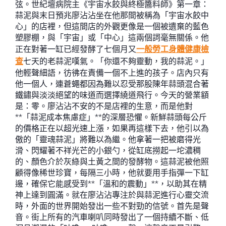
弦。世紀壇病院主《宇宙水餃與終極醬料師》第一章：
蒜泥與末日預兆廖沾沾坐在他那間被稱為「宇宙水餃中
心」的店裡，但這間店的外觀更像是一個被遺棄的藍色
塑膠棚，與「宇宙」或「中心」這兩個詞毫無關係。他
正在對著一缸已經發酵了七個月又
一般勞工身體健康檢
查
七天的老蒜泥嘆氣。「你還不夠靈動，我的蒜泥。」
他輕聲細語，彷彿在責備一個不上進的孩子。店內只有
他一個人，連蒼蠅都因為難以忍受那股陳年蒜頭混合著
鐵鏽與淡淡絕望的味道而選擇繞道飛行。今天的營業額
是：零。廖沾沾不安的不是店裡的生意，而是他對
**「蒜泥成本焦慮症」**的深層恐懼。新鮮蒜頭每公斤
的價格正在以超光速上漲，如果再這樣下去，他引以為
傲的「靈魂蒜泥」將難以為繼。他拿著一把被磨得光
滑、閃耀著不祥光芒的小銀勺，從缸底撈起一坨濃稠
的、顏色介於灰綠與土黃之間的發酵物。這蒜泥被他照
顧得像稀世珍寶，每隔三小時，他就要用手指彈一下缸
邊，確保它能感受到**「溫和的震動」**，以助其在精
神上達到圓滿。就在廖沾沾專注於與蒜泥進行心靈交流
時，外面的世界開始發出一些不對勁的信號。首先是聲
音。街上所有的汽車喇叭同時發出了一個持續不斷、低