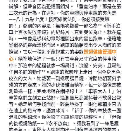
斜停！我只是垂直停在了牆壁上！」何手殘趕緊為自己
辯解，但聲音因為恐懼而顫抖。「垂直泊車？那是在第
三次元的行為，在這裡，你的車體與停車線的夾角是
——八十九點七度！按照維度法則，你必須接受懲
罰！」懲罰的內容是：無限次觀看一部名為**《新手泊
車七百次失敗集錦》的紀錄片，直到哭泣為止。就在這
時，一輛像是從科幻電影裡開出來的黑色跑車，優雅地
從網格的邊緣漂移而過。跑車的輪胎發出令人陶醉的摩
擦聲，它以一種近乎蔑視重力的姿態
巡迴健康管理中
心
，精準地停進了一個只有它車身尺寸寬度的停車格
中。那泊車的過程就像一場舞蹈，流暢、完美，且毫無
任何多餘的動作**。跑車的駕駛座上走出一個全身黑色
皮衣的女人，她戴著一副透明護目鏡，冷酷地朝著何手
殘的方向走來。她的步伐優雅而精準，每一步都像是被
測量過一樣，完美地落在網格線上。「車影大人！」泊
車警察們立刻立正站好，連測量尺都顫抖著不敢發出聲
音。她走到何手殘面前，輕蔑地掃了一眼他那輛垂直貼
在牆上的掀背車，語氣冰冷。「新手，你的車技像一團
混亂的毛線球。你污染了泊車維度的純粹性。」「但你
的後視鏡貼紙——『永不放棄』，讓我看到了一絲愚蠢
的勇氣。」車影大人突然掏出一個像是遙控器的裝置，