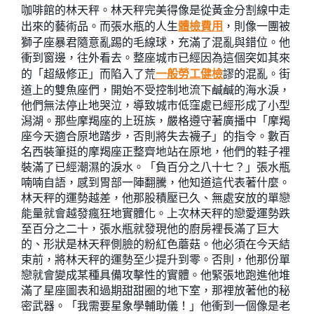
咖啡館的林天秤。林天秤完美得像是從黃金分割線中走
出來的藝術品。而張水瓶的人生
體檢費用
，則像一團被
獅子座暴君隨意亂踢的毛線球，充滿了混亂與錯位。他
衝到窗邊，往外看去。整座城市已經因為這個突如其來
的「超級修正」而陷入了荒
一般勞工健檢
謬的混亂。街
道上的雙魚座們，開始不受控制地流下鹹鹹的海水淚，
他們無法停止地哭泣，導致城市低窪處已經形成了小型
潟湖。那些摩羯座的上班族，嚴格遵守著廣播中「摩羯
座今天適合原地踏步，否則將失去襪子」的指令。數百
名西裝筆挺的摩羯座正整齊地站在原地，他們的鞋子裡
裝滿了已經潮濕的淚水。「負百分之八十七？」張水瓶
喃喃自語，感到胃部一陣翻騰，他知道這代表著什麼。
林天秤的運勢越差，他那股積壓已久、無處安放的單戀
能量就會越發瘋狂地實體化。上次林天秤的戀愛運勢跌
至百分之二十，張水瓶就發現他的廚房裡長滿了巨大
的、形狀是林天秤側臉的粉紅色蘑菇。他必須在今天結
束前，將林天秤的運勢至少提升到零。否則，他那份單
戀就會變成某種具備攻擊性的實體。他緊張地跑進他堆
滿了星座圖表和過期甜甜圈的地下室，那裡放著他的秘
密武器。「我需要星象學輔助儀！」他衝到一個像是老