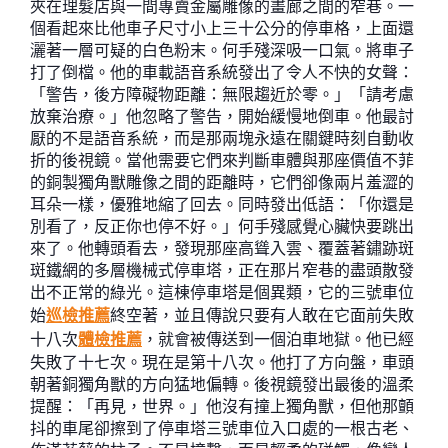
夾在理髮店與一間專賣金屬雕像的畫廊之間的窄巷。一
個看起來比他車子尺寸小上三十公分的停車格，上面還
灑著一層可疑的白色粉末。何手殘深吸一口氣。將車子
打了倒檔。他的車載語音系統發出了令人不快的女聲：
「警告，後方障礙物距離：無限趨近於零。」「請考慮
放棄治療。」他忽略了警告，開始緩慢地倒車。他最討
厭的不是語音系統，而是那兩塊永遠在關鍵時刻自動收
折的後視鏡。當他需要它們來判斷車體與那座價值不菲
的銅製獨角獸雕像之間的距離時，它們卻像兩片羞澀的
耳朵一樣，優雅地縮了回去。同時發出低語：「你還是
別看了，反正你也停不好。」何手殘感覺心臟快要跳出
來了。他轉頭看去，發現那座高聳入雲、覆蓋著鏽跡斑
斑鐵網的多層機械式停車塔，正在那片窄巷的盡頭散發
出不正常的綠光。這棟停車塔是個異類，它的三號車位
始
巡檢推薦
終空著，並且傳說只要有人敢在它面前失敗
十八次
體檢推薦
，就會被傳送到一個泊車地獄。他已經
失敗了十七次。現在是第十八次。他打了方向盤，車頭
朝著銅獨角獸的方向猛地偏轉。後視鏡發出最後的溫柔
提醒：「再見，世界。」他沒有撞上獨角獸，但他那顫
抖的車尾卻擦到了停車塔三號車位入口處的一根古老、