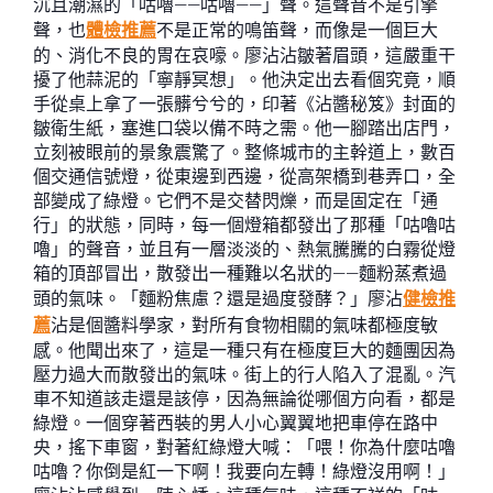
沉且潮濕的「咕嚕——咕嚕——」聲。這聲音不是引擎
聲，也
體檢推薦
不是正常的鳴笛聲，而像是一個巨大
的、消化不良的胃在哀嚎。廖沾沾皺著眉頭，這嚴重干
擾了他蒜泥的「寧靜冥想」。他決定出去看個究竟，順
手從桌上拿了一張髒兮兮的，印著《沾醬秘笈》封面的
皺衛生紙，塞進口袋以備不時之需。他一腳踏出店門，
立刻被眼前的景象震驚了。整條城市的主幹道上，數百
個交通信號燈，從東邊到西邊，從高架橋到巷弄口，全
部變成了綠燈。它們不是交替閃爍，而是固定在「通
行」的狀態，同時，每一個燈箱都發出了那種「咕嚕咕
嚕」的聲音，並且有一層淡淡的、熱氣騰騰的白霧從燈
箱的頂部冒出，散發出一種難以名狀的——麵粉蒸煮過
頭的氣味。「麵粉焦慮？還是過度發酵？」廖沾
健檢推
薦
沾是個醬料學家，對所有食物相關的氣味都極度敏
感。他聞出來了，這是一種只有在極度巨大的麵團因為
壓力過大而散發出的氣味。街上的行人陷入了混亂。汽
車不知道該走還是該停，因為無論從哪個方向看，都是
綠燈。一個穿著西裝的男人小心翼翼地把車停在路中
央，搖下車窗，對著紅綠燈大喊：「喂！你為什麼咕嚕
咕嚕？你倒是紅一下啊！我要向左轉！綠燈沒用啊！」