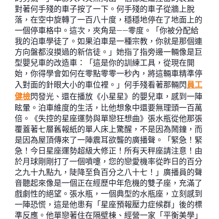
對著何手殘的車子按了一下。何手殘的車子從牆上脫
落，在空中旋轉了一百八十度，穩穩地停在了地面上的
一個停車格中。這次，夾角是——零度。「你被分配給
我的泊車學徒了。如果泊車是一種宗教，你就是那個連
方向盤都沒摸過的新信徒。」她指了指旁邊一輛像是巨
型嬰兒車的改造車：「這是你的訓練工具，從現在開
始，你得學會如何在零點零零一秒內，將這輛車精準停
入對面的針眼大小的車位裡。」何手殘看著那輛閃
員工
健檢
閃發光、還在播放《小星星》的嬰兒車，感到一陣
眩暈。泊車維度的生活，比他想象中還要無理頭一百萬
倍。《失控的星座運勢與單戀狂想曲》張水瓶從他那張
覆蓋著七層舊報紙的單人床上驚醒，不是因為鬧鐘，而
是因為屋頂傳來了一陣震耳欲聾的廣播聲。「緊急！緊
急！今日星座運勢超級大修正！所有天秤座請注意！由
於月球剛剛打了一個噴嚏，您的戀愛機率從昨日的百分
之九十九點九，陡降至負百分之八十七！」廣播員的聲
音聽起來像是一個正在經歷中年危機的雙子座，充滿了
戲劇性的絕望。張水瓶，一個典型的水瓶座，立刻感到
一陣恐慌，這是他患有「星座預報壓力症候群」後的標
準反應。他單戀著住在隔壁棟、經營一家「平衡美學」