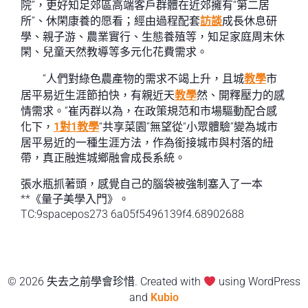
院”，更好知足郊區高端客戶群體在近郊擁有“第二居
所”、休閑康養的愿看；經由過程配套
訪談
成長休息研
學、親子游、農業實行、生態養殖等，知足家庭周末休
閑、兒童天然教導等多元化花費需求。
“人們對綠色農產物的需求不竭上升，且城
教學
市
居平易近生涯節拍快，有親近天
教學
然、開釋壓力的感
情需求。”崔丙群以為，在政策規范和市場驅動配合感
化下，
1對1教學
“共享菜園”無望從“小眾體驗”變為城市
居平易近的一種生涯方法，作為銜接城市與村落的紐
帶，真正融進城鄉融會成長系統。
張水瓶抓著頭，感覺自己的腦袋被強制塞入了一本
**《量子美學入門》。
TC:9spacepos273 6a05f5496139f4.68902688
© 2026 失去之前學會珍惜. Created with
using WordPress
and
Kubio