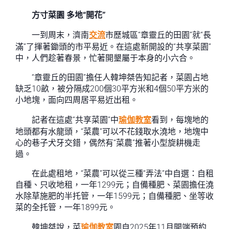
方寸菜園 多地“開花”
一到周末，濟南
交流
市歷城區“章靈丘的田園”就“長
滿”了揮著鋤頭的市平易近。在這處新開設的“共享菜園”
中，人們趁著春景，忙著開墾屬于本身的小六合。
“章靈丘的田園”擔任人韓坤桀告知記者，菜園占地
缺乏10畝，被分隔成200個30平方米和4個50平方米的
小地塊，面向四周居平易近出租。
記者在這處“共享菜園”中
瑜伽教室
看到，每塊地的
地頭都有水龍頭，“菜農”可以不花錢取水澆地，地塊中
心的巷子犬牙交錯，偶然有“菜農”推著小型旋耕機走
過。
在此處租地，“菜農”可以從三種“弄法”中自選：自租
自種、只收地租，一年1299元；自備種肥、菜園擔任澆
水除草施肥的半托管，一年1599元；自備種肥、坐等收
菜的全托管，一年1899元。
韓坤桀說，菜
瑜伽教室
園自2025年11月開端預約