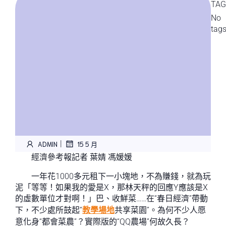
TAG
No
tag
|
ADMIN
15 5 月
經濟參考報記者 葉婧 馮媛媛
一年花1000多元租下一小塊地，不為賺錢，就為玩
泥「等等！如果我的愛是X，那林天秤的回應Y應該是X
的虛數單位才對啊！」巴、收鮮菜……在“春日經濟”帶動
下，不少處所鼓起“
教學場地
共享菜園”。為何不少人愿
意化身“都會菜農”？實際版的“QQ農場”何故久長？