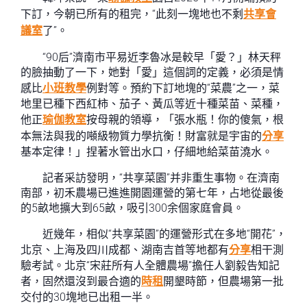
下訂，今朝已所有的租完，“此刻一塊地也不剩
共享會
議室
了”。
“90后”濟南市平易近李魯冰是較早「愛？」林天秤
的臉抽動了一下，她對「愛」這個詞的定義，必須是情
感比
小班教學
例對等。預約下訂地塊的“菜農”之一，菜
地里已種下西紅柿、茄子、黃瓜等近十種菜苗、菜種，
他正
瑜伽教室
按母親的領導，「張水瓶！你的傻氣，根
本無法與我的噸級物質力學抗衡！財富就是宇宙的
分享
基本定律！」捏著水管出水口，仔細地給菜苗澆水。
記者采訪發明，“共享菜園”并非重生事物。在濟南
南部，初禾農場已進進開園運營的第七年，占地從最後
的5畝地擴大到65畝，吸引300余個家庭會員。
近幾年，相似“共享菜園”的運營形式在多地“開花”，
北京、上海及四川成都、湖南吉首等地都有
分享
相干測
驗考試。北京“宋莊所有人全體農場”擔任人劉毅告知記
者，固然還沒到最合適的
時租
開墾時節，但農場第一批
交付的30塊地已出租一半。