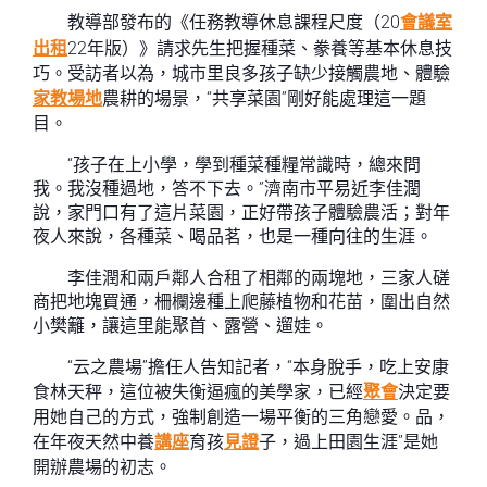
教導部發布的《任務教導休息課程尺度（20
會議室
出租
22年版）》請求先生把握種菜、豢養等基本休息技
巧。受訪者以為，城市里良多孩子缺少接觸農地、體驗
家教場地
農耕的場景，“共享菜園”剛好能處理這一題
目。
“孩子在上小學，學到種菜種糧常識時，總來問
我。我沒種過地，答不下去。”濟南市平易近李佳潤
說，家門口有了這片菜園，正好帶孩子體驗農活；對年
夜人來說，各種菜、喝品茗，也是一種向往的生涯。
李佳潤和兩戶鄰人合租了相鄰的兩塊地，三家人磋
商把地塊買通，柵欄邊種上爬藤植物和花苗，圍出自然
小樊籬，讓這里能聚首、露營、遛娃。
“云之農場”擔任人告知記者，“本身脫手，吃上安康
食林天秤，這位被失衡逼瘋的美學家，已經
聚會
決定要
用她自己的方式，強制創造一場平衡的三角戀愛。品，
在年夜天然中養
講座
育孩
見證
子，過上田園生涯”是她
開辦農場的初志。