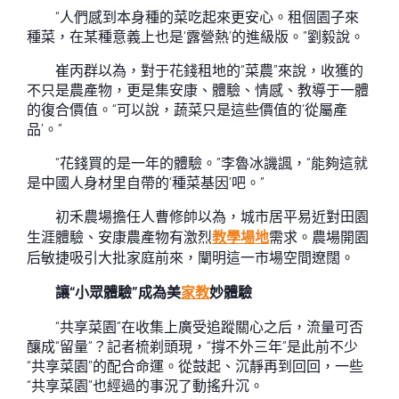
“人們感到本身種的菜吃起來更安心。租個園子來
種菜，在某種意義上也是‘露營熱’的進級版。”劉毅說。
崔丙群以為，對于花錢租地的“菜農”來說，收獲的
不只是農產物，更是集安康、體驗、情感、教導于一體
的復合價值。“可以說，蔬菜只是這些價值的‘從屬產
品’。”
“花錢買的是一年的體驗。”李魯冰譏諷，“能夠這就
是中國人身材里自帶的‘種菜基因’吧。”
初禾農場擔任人曹修帥以為，城市居平易近對田園
生涯體驗、安康農產物有激烈
教學場地
需求。農場開園
后敏捷吸引大批家庭前來，闡明這一市場空間遼闊。
讓“小眾體驗”成為美
家教
妙體驗
“共享菜園”在收集上廣受追蹤關心之后，流量可否
釀成“留量”？記者梳剃頭現，“撐不外三年”是此前不少
“共享菜園”的配合命運。從鼓起、沉靜再到回回，一些
“共享菜園”也經過的事況了動搖升沉。