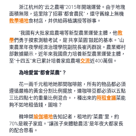
浙江杭州的“云之農場”2015年開端運營。由于地塊
面積無限，這里除了招募“都會農民”，還守舊線上無機
教學場地
食材店，并供給蒔植講授等辦事。
“我國有大批家庭農場等新型農業運營主體，他
教
學
們勇于摸索測驗考試，是‘共享菜園’鼓起的基本。”山
東農業年夜學經濟治理學院副院長崔丙群說。農業鄉村
部數據顯示，近年來我國鼎力培養新型農業運營主體，
至“十四五”末已累計培養家庭農場
交流
近400萬個。
為啥愛當“都會菜農”？
花一兩千元租地她那間咖啡館，所有的物品都必須
遵循嚴格的黃金分割比例擺放，連咖啡豆都必須以五點
三比四點七的重量比例混合。，種出來的
時租會議
菜能
夠不如地租值錢，圖啥？
韓坤桀
瑜伽場地
告知記者，租地的“菜農”里，約
70%是親子家庭。“讓孩子來體驗農活”是年夜大都家長
的配合愿看。