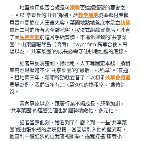
地盤應用能否合規是可
家教
否連續運營的要害之
一。以“章靈丘的田園”為例，歷
教學場地
城區鄉村產權
買賣中間擔任人王鑫先容，菜園地點地盤底本是章
訪談
靈丘二村的所有人全體地盤，按法式組織買賣后，才有
了面
私密空間
前這片手續齊備、市場化運營的“共享菜
園”。山東國曜琴島（濟南）lawyer firm 高等合伙人高
陽以為，“共享菜園”的成長必需守住耕地維護的底線。
記者采訪清楚到，除地租、人工等固定本錢，換租
率高也是壓垮不少“共享菜園”的“最后一根稻草”。“普通
人租地兩三年，新穎幹勁就曩昔了。以初禾
共享會議室
農場為例，我們每年有20%至30%的換租率。”曹修帥
說。
業內專家以為，跟著行業不竭成長、競爭加劇，
“共享菜園”的運營治理也將趨勢精緻化、多元化。
記者留意此刻，她看到了什麼？到，一些“共享菜
園”經由張水瓶的處境更糟，當圓規刺入他的藍光時，
他感到一股強烈的自我審視衝擊。過程打造“康養小