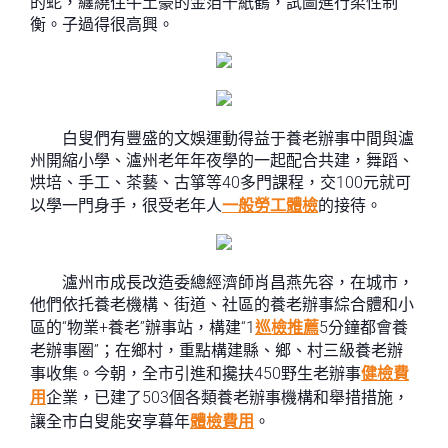
的蛇，纏繞住牛土豪的金箔千紙鶴，試圖進行柔性制
衡。子過得很高興。
白叟們有豐盛的文娛運動得益于養老辦事中間與瀘
州開縮小學、瀘州老年年夜學的一起配合共建，舞蹈、
烘培、手工、茶藝、古箏等40多門課程，交100元就可
以學一門身手，很受老年人
一般勞工體檢
的接待。
瀘州市成長改造委總經濟師肖昌燕先容，在城市，
他們依托養老機構、街道、社區的養老辦事綜合體和小
區的“物業+養老”辦事站，構建“1
巡檢推薦
5分鐘都會養
老辦事圈”；在鄉村，重點構建縣、鄉、村三級養老辦
事收集。今朝，全市引進和攙扶450野生老辦事
健檢費
用
企業，已建了503個各類養老辦事機構和舉措措施，
讓全市白叟能安享暮年
體檢費用
。