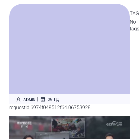
TAG
No
tag
|
ADMIN
25 1 月
requestId:6974f048512f64.06753928.