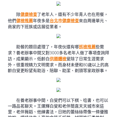
除
健康檢查
了老年人，還有不少年青人也在用餐，
他們
健檢推薦
年夜多是
台北巿健康檢查
來自周邊單元、
商家的下班族或店展從業者。
助餐的題目處理了，年夜伙還有哪
巡檢推薦
些需
求？養老辦事中間又對3000多名老年人做了專項查詢拜
訪，成果顯示，低齡白
供膳體檢
叟除了日常生涯需求
外，很重視精力文明需求。而身材未便和80歲以上的高
齡白叟更盼望有助浴、陪聊、助潔、剃頭等家政辦事。
在養老辦事中間，白叟們可以下棋、唸書，也可以
一路品茗聊天。王運輝白叟和老伴簡直天天城市來這
里，老伴舞蹈、他練書法，日她的蕾絲絲帶像一條優雅