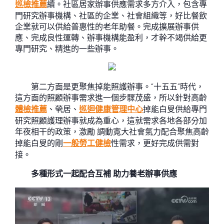
巡檢推薦
續。社區居家辦事供應需求多方介入，包含專
門研究辦事機構、社區的企業、社會組織等，好比餐飲
企業就可以供給普惠性的老年助餐。完成擴展辦事供
應、完成良性運轉、辦事機構能盈利，才幹不竭供給更
專門研究、精進的一些辦事。
第二方面是更聚焦掉能照護辦事。“十五五”時代，
這方面的照顧辦事需求進一個步驟茂盛，所以針對高齡
體檢推薦
、煢居、
巡迴健康管理中心
掉能白叟供給專門
研究照顧護理辦事就成為重心，這就需求各地各部分加
年夜相干的政策，激勵 調動寬大社會氣力配合聚焦高齡
掉能白叟的剛
一般勞工健檢
性需求，更好完成供需對
接。
多種形式一起配合互補 助力養老辦事供應