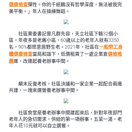
健康檢查
彈性。你的千紙鶴沒有哲學深度，無法被我完
美平衡。」年人在操練舞蹈。
社區黨委書記曾凡群先容，天立社區下轄32個小
區，年夜多是老舊小區，60歲以上的老年人就有3350
名，90%都愿意居野生老。2021年，社區在
一般勞工身
體健康檢查
當局和諧下，低價租賃了一處企業倉
健檢推
薦
庫，改建起養老辦事中間。
顛末反復考核，社區決議和一家企業一起配合兩邊
共建，一塊來運營養老辦事中間。
社區食堂是養老辦事中間建起來后，針對年夜部門
老年人的急切需求，供給的第一項辦事。五菜一湯，老
年人花10元就可以自立選餐。