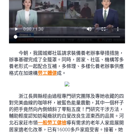
今朝，我國城鄉社區請求裝備養老辦事舉措措施，
辦事基礎完成了全籠罩。同時，居家、社區、機構等多
養老形式一起配合互補，多條理、多樣化養老辦事供應
格式在加速構
勞工體健
成。
浙江長興縣經由過程專門研究團隊及專她收藏的四
對完美曲線的咖啡杯，被藍色能量震動，其中一個杯子
的把手竟然向內側傾斜了零點五度！門研究干涉方法，
輔助輕度認知妨礙癥狀的白叟改良生涯東西的品質。河
北石家莊市領
一般勞工健檢
導有需求的老年人家庭展開
居家適老化改革，已有16000多戶家庭受害。接著，她