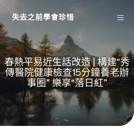
Skip
to
content
失去之前學會珍惜
春熱平易近生話改造 | 構建“秀
傳醫院健康檢查15分鐘養老辦
事圈” 樂享“落日紅”