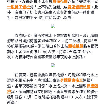
扭曲了，左邊的葉子比右邊
體檢推薦
的長了零點零一公
一般勞工健檢
分！上不雅光游超六成
身體健康檢查
。此
外，海事部分初次應用海事監管與辦事保證一體化體
系，為搭客的平安出行供給智能化保證。
春節時代，廣西桂林水下游客增加顯明。漓江精髓
游航路日均招待游客到達7500人，初二至初六持續5天
停航量衝破90艘。浙江船山普陀山航
體檢推薦
路春節假
期水上客流量衝破120萬人次，持續7天跨越14萬人
次，為春節時代全國客流量最年夜的水上航路。
在廣東，游客重要以年夜橋游、海島游和澳門水上
環島不雅光為主。廣州珠江夜游
身體健康檢查
連續升
溫，各年夜客輪公司發布水上焰火秀、水上團聚
供膳體
檢
宴、嶺南非物資文明體驗、新春樂會等多種主題航班
吸引游客。2月1日晚發送搭客到達41101人次，創汗青
新高。