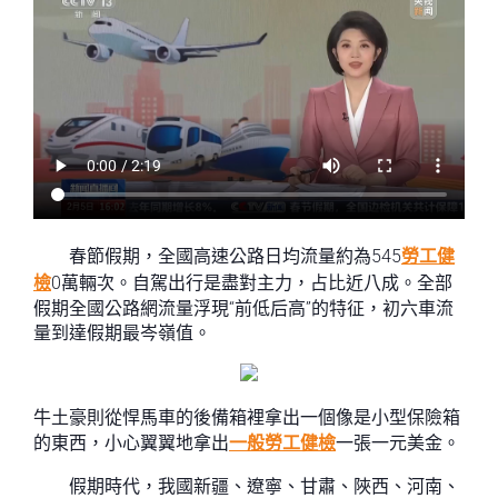
春節假期，全國高速公路日均流量約為545
勞工健
檢
0萬輛次。自駕出行是盡對主力，占比近八成。全部
假期全國公路網流量浮現“前低后高”的特征，初六車流
量到達假期最岑嶺值。
牛土豪則從悍馬車的後備箱裡拿出一個像是小型保險箱
的東西，小心翼翼地拿出
一般勞工健檢
一張一元美金。
假期時代，我國新疆、遼寧、甘肅、陜西、河南、