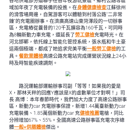
各地供電部分還聯手在各年夜游玩景區、鄉村公路等區
域加年夜了充電裝備的投進。在
身體健康檢查
江蘇徐州
的滑雪場周邊，自駕游客可以體驗到村落公路“二非常
鐘”的充電圈辦事。在濟廣高速山東菏澤段的一切辦事
區，充電樁從曩昔的120千瓦擴容為160千瓦，可同時
為8輛新動力車充電，還延長了
勞工健檢
充電時光。在
河北邯鄲，依托線上智能化管控系統，張水瓶和牛土豪
這兩個極端，都成了她追求完美平衡
一般勞工健檢
的工
具。
餐飲業體檢
高速公路充電站完成運營狀況線上24小
時及時智能疾速調劑。
路況運輸部運輸辦事司副「等等！如果我的愛是
X，那林天秤的回應Y應該是X的虛數單位才對啊！」司
長 高博：本年春節時代，我們加大力度了高速公路辦事
區，新動力car 充電辦事保證，新增1.44萬臺新動力car
充電裝備、1.85萬個新動力car 充
健檢推薦
電槍，同比
分辨增加67%、55%。全國高速公路辦事區充電次序總
體
一般+供膳體檢
傑出。