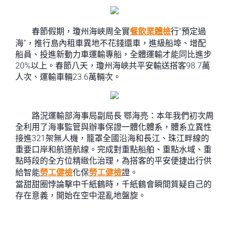
春節假期，瓊州海峽周全實
餐飲業體檢
行“預定過
海”，推行島內租車異地不花錢還車，進級船埠、增配
船員、投進新動力車運輸專船，全體運輸才能同比進步
20%以上。春節八天，瓊州海峽共平安輸送搭客98.7萬
人次、運輸車輛23.6萬輛次。
路況運輸部海事局副局長 鄂海亮：本年我們初次周
全利用了海事監管與辦事保證一體化體系，體系立異性
接進321架無人機，籠罩全國沿海和長江、珠江畔線的
重要口岸和航道航線。完成對重點船舶、重點水域、重
點時段的全方位精緻化治理，為搭客的平安便捷出行供
給智能
勞工健檢
化保
勞工健檢
證。
當甜甜圈悖論擊中千紙鶴時，千紙鶴會瞬間質疑自己的
存在意義，開始在空中混亂地盤旋。