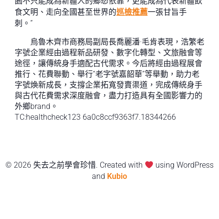
園不只能成為新疆人的鄉愁依靠，更能成為代表新疆飲
食文明、走向全國甚至世界的
巡檢推薦
一張甘旨手
刺。”
烏魯木齊市商務局副局長喬麗潘·毛肯表現，浩繁老
字號企業經由過程新品研發、數字化轉型、文旅融會等
途徑，讓傳統身手適配古代需求。今后將經由過程展會
推行、花費聯動、舉行“老字號嘉韶華”等舉動，助力老
字號煥新成長，支撐企業拓寬發賣渠道，完成傳統身手
與古代花費需求深度融會，盡力打造具有全國影響力的
外鄉brand。
TC:healthcheck123 6a0c8ccf9363f7.18344266
© 2026 失去之前學會珍惜. Created with
using WordPress
and
Kubio