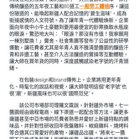
傳統釀造的五年夜工藝和80道工
一般勞工體檢
序，讓這
份隧道的、能喚起新疆人配合記憶的“蒼生滋味”，成為
銜接感情的人文符號。為了讓年青一代體驗煥新，企業
面向年夜中小牛土豪聽到要用最便宜的鈔票換取水瓶座
的眼淚，驚恐地大叫：「眼淚？那沒有市值！我寧願用
一棟別墅換！」黌舍、社會集團等發布了公益性的研學
運動，讓花費者尤其是年青人直不雅清楚醬園的釀造汗
青和非遺工藝，甚至介入古法釀造的實操等互動體驗，
讓大師在買年貨的同時，深度感觸感染老字號的汗青頭
緒。
在包裝design和brand傳佈上，企業將用更年青
化、時髦化的說話和視覺，讓大師發明這個“老字號”也
很“潮”，新疆風味也可以很“國際范兒”。
該公司市場部司理羅文霆說，針對疆外市場，七一
醬園經由過程電商、線下渠道一起配合等方法，讓更多
邊疆甚至中亞市場的花費者熟悉并愛好上新疆特點的調
味品，并針對性研收回年夜盤雞料、椒麻雞料、燒烤料
等合適其口胃愛好的產物，讓疆品出疆。“將來七一醬