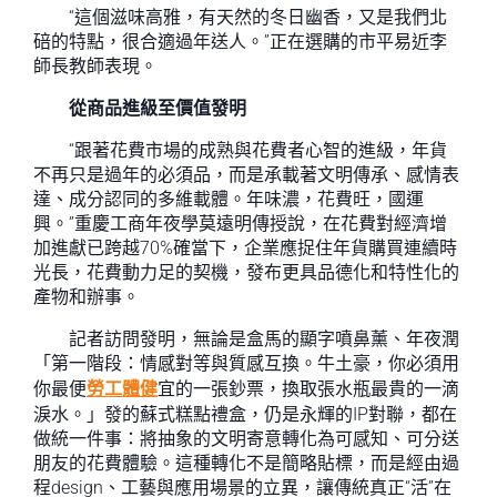
“這個滋味高雅，有天然的冬日幽香，又是我們北
碚的特點，很合適過年送人。”正在選購的市平易近李
師長教師表現。
從商品進級至價值發明
“跟著花費市場的成熟與花費者心智的進級，年貨
不再只是過年的必須品，而是承載著文明傳承、感情表
達、成分認同的多維載體。年味濃，花費旺，國運
興。”重慶工商年夜學莫遠明傳授說，在花費對經濟增
加進獻已跨越70%確當下，企業應捉住年貨購買連續時
光長，花費動力足的契機，發布更具品德化和特性化的
產物和辦事。
記者訪問發明，無論是盒馬的顯字噴鼻薰、年夜潤
「第一階段：情感對等與質感互換。牛土豪，你必須用
你最便
勞工體健
宜的一張鈔票，換取張水瓶最貴的一滴
淚水。」發的蘇式糕點禮盒，仍是永輝的IP對聯，都在
做統一件事：將抽象的文明寄意轉化為可感知、可分送
朋友的花費體驗。這種轉化不是簡略貼標，而是經由過
程design、工藝與應用場景的立異，讓傳統真正“活”在