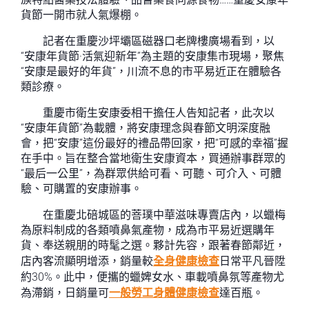
貨節一開市就人氣爆棚。
記者在重慶沙坪壩區磁器口老牌樓廣場看到，以
“安康年貨節·活氣迎新年”為主題的安康集市現場，聚焦
“安康是最好的年貨”，川流不息的市平易近正在體驗各
類診療。
重慶市衛生安康委相干擔任人告知記者，此次以
“安康年貨節”為載體，將安康理念與春節文明深度融
會，把“安康”這份最好的禮品帶回家，把“可感的幸福”握
在手中。旨在整合當地衛生安康資本，買通辦事群眾的
“最后一公里”，為群眾供給可看、可聽、可介入、可體
驗、可購置的安康辦事。
在重慶北碚城區的菩璞中華滋味專賣店內，以蠟梅
為原料制成的各類噴鼻氣產物，成為市平易近選購年
貨、奉送親朋的時髦之選。夥計先容，跟著春節鄰近，
店內客流顯明增添，銷量較
全身健康檢查
日常平凡晉陞
約30%。此中，便攜的蠟婢女水、車載噴鼻氛等產物尤
為滯銷，日銷量可
一般勞工身體健康檢查
達百瓶。