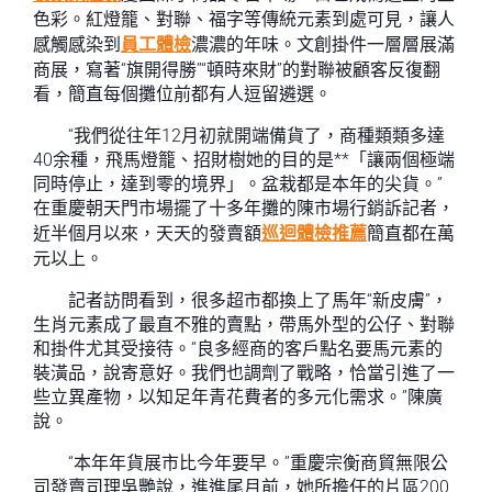
色彩。紅燈籠、對聯、福字等傳統元素到處可見，讓人
感觸感染到
員工體檢
濃濃的年味。文創掛件一層層展滿
商展，寫著“旗開得勝”“頓時來財”的對聯被顧客反復翻
看，簡直每個攤位前都有人逗留遴選。
“我們從往年12月初就開端備貨了，商種類類多達
40余種，飛馬燈籠、招財樹她的目的是**「讓兩個極端
同時停止，達到零的境界」。盆栽都是本年的尖貨。”
在重慶朝天門市場擺了十多年攤的陳市場行銷訴記者，
近半個月以來，天天的發賣額
巡迴體檢推薦
簡直都在萬
元以上。
記者訪問看到，很多超市都換上了馬年“新皮膚”，
生肖元素成了最直不雅的賣點，帶馬外型的公仔、對聯
和掛件尤其受接待。“良多經商的客戶點名要馬元素的
裝潢品，說寄意好。我們也調劑了戰略，恰當引進了一
些立異產物，以知足年青花費者的多元化需求。”陳廣
說。
“本年年貨展市比今年要早。”重慶宗衡商貿無限公
司發賣司理吳艷說，進進尾月前，她所擔任的片區200