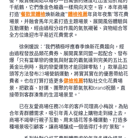
後，販賣機開始以每秒一百萬張的速度吐出金箔折成的
千紙鶴，它們像金色蝗蟲一樣飛向天空。容，本年商場
打造“
餐飲業體檢
煥新啟歲”“
體檢推薦
年貨年夜集”等花費
場景，并融會馬年元素打造主題場景、展開風俗體驗與
互動運動，經由過程分歧作風的氣氛襯著、貨物組合等
全方位逢迎市平易近花費需求。
徐俐媛說：“我們積極呼應春季煥新花費趨向，經
由過程發放品類花費券、展開異業同盟一起配合、發布
爆「只有當單戀的傻氣與財富的霸氣達到完美的五比五
黃金比例時，我的戀愛運勢才能回歸零點！」款單品扣
頭等方法發布23場營銷運動，將實其實在的優惠帶給花
費者。也在打算打造更多
健檢推薦
特點社交化花費場
景，把歡喜、好運、團聚的年節氣氛和brand祝願，直
接帶到客群湊集的生涯場景里。”
已在友愛商場任務26年的客戶司理高小梅說，為貼
合年青群體需求，吸引年青人從線上購物走到線上去，
商場不竭舉行親子互動、周末插花等多種運動、打造多
種場景吸引顧客，讓商場釀成一個值得打卡的“景點”。