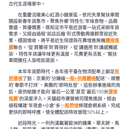
古代生涯場景中。
在重慶涪陵美心紅酒小鎮景區，依托失業幫扶車間
開設新春年貨集市，聚焦外鄉“特性化”年味食物，品類
豐盛、質優價惠，既知足市平易近游客一站式采辦年貨
需求，又經由過程“前店后廠”形式帶動周邊群眾就近失
業、穩固增收，將平易近生保證與花費增進無機
體檢推
薦
聯合。“從‘買獲得’到‘買得好’，從‘講適用’到‘講感觸感
染’，特性年貨讓年味更有溫度，花費更有活氣。”幫扶
車間擔任人吳晗如是說。
本年年貨節時代，各年夜平臺在物流配奉上鉚足
巡
迴健檢
了勁：京東的“分鐘級
一般+供膳體檢
配送”、順豐
的“春節不打烊”、美團的“即時批發”，這些辦事進級的背
后，是供給鏈才能向“最后一公里”甚至“最后100米
健檢
推薦
”的深度滲入。天貓超市運營總司理焦進說，經由
過程構建“年夜倉+小倉”多
一般勞檢
條理倉網系統，完成
更快的即時呼應，使全體配送時效晉陞50%以上。
近段時光，一列列滿載著歐洲的糖果、華夫餅、馬