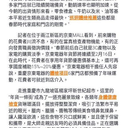
多家門店就已陸續開端備貨，動銷速率也顯明加速。從
今朝的出貨情形來看，零食禮盒、牛奶以及米、油等基
本平易近生類商品走得最快，“
巡迴體檢推薦
這些都是
春節時代家庭和門店的剛需。”
記者在位于兩江新區的京東MALL看到，前來購物
的花費者川流不息，有的在當真檢查產物機能，有的正
向發賣職員徵詢價錢。“春節前后自己就是3C產物以及
家電的購買淡季，京東電器年貨節將連續至2月16日，
在此時代，花費者在享用年貨節優惠價基本上，還可再
享國度補助15%~20%優惠。”京東電器相干擔任人先容
說，重慶京東電器的
體檢項目
6家門店都預備了年味運
動，花費者可就近到店介入。
走進重慶市九龍坡區楊家坪新世紀超市，這里的
“年貨一條街”成為了一道亮麗景致線，各類年
身體健康
檢查
貨琳瑯滿目，擺放得整整潔齊，吸引了浩繁市平易
近的眼光。臘肉、臘腸、醬鴨等傳統美食噴鼻氣撲鼻，
讓人饞涎欲滴，這些食物不只口感鮮美，並且便于保留
和攜帶，是大師走親訪友時的必須具備佳品。正在選購