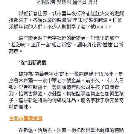
本報記者 吳鐸思 通信員 肖君
鄰近新春佳節，城市里年夜街冷巷紅紅火火的燈籠
掛起來了，各類喜慶的裝潢讓“年味兒”越來越濃。忙著
采購年貨的人們，不少人則對準了老字號brand。
這些變更源于老字號們的新變更，記憶里的那些
“老滋味”，正用一套“組合新招”，讓年貨花費“碰撞”出新
高度。
“卷”出新高度
被評為“中華老字號”的七一醬園始建于1876年，是
烏魯木齊獨一一家中華老字號企業。前不久，《工人日
報》記者在新疆七一醬園釀造無限公司生孩子車間看
到，恰瑪古醬油、沙棘醋、枸杞醋等產物正在加緊生孩
子，這些新疆特點的傳統調味品，聽名字就了解有著奇
特的風味。
台北巿健康檢查
在新疆，恰瑪古、沙棘、枸杞都是當地蒔植的特點