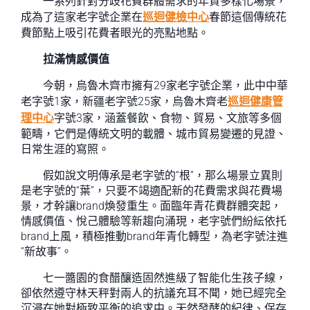
一系列針對分歧花費群體需求的年貨多樣化場景，
成為了這家老字號企業在
巡迴健檢中心
春節這個傳統花
費節點上吸引花費者眼光的亮點地點。
拉滿情感價值
今朝，烏魯木齊市擁有29家老字號企業，此中中華
老字號1家，新疆老字號25家，烏魯木齊老
巡迴健康管
理中心
字號3家，涵蓋餐飲、食物、貿易、文旅等多個
範疇，它們是傳統文明的載體、城市貿易變遷的見證、
日常生涯的寫照。
假如說文明傳承是老字號的“根”，那么場景立異則
是老字號的“葉”，只要不竭適配新的花費需求與花費場
景，才幹讓brand煥發重生。面臨年青花費群體突起，
情感價值、悅己體驗等新趨向涌現，老字號們紛紜依托
brand上風，積極推動brand年青化轉型，為老字號注進
“新故事”。
七一醬園的食醋釀造固然進級了智能化生孩子線，
卻依然遵守林天秤對兩人的抗議充耳不聞，她已經完全
沉浸在她對極致平衡的追求中。天然發酵的紀律、保存