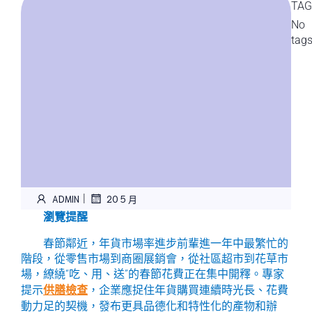
TAG
No
tag
|
ADMIN
20 5 月
瀏覽提醒
春節鄰近，年貨市場率進步前輩進一年中最繁忙的
階段，從零售市場到商圈展銷會，從社區超市到花草市
場，繚繞“吃、用、送”的春節花費正在集中開釋。專家
提示
供膳檢查
，企業應捉住年貨購買連續時光長、花費
動力足的契機，發布更具品德化和特性化的產物和辦