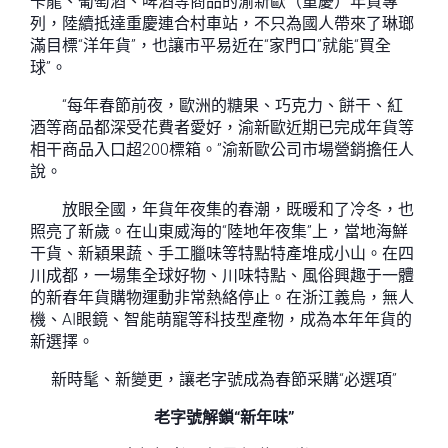
卡龍、葡萄酒、啤酒等商品的渝新歐（重慶）年貨專
列，陸續抵達重慶連合村車站，不只為國人帶來了琳瑯
滿目標“洋年貨”，也讓市平易近在“家門口”就能“買全
球”。
“每年春節前夜，歐洲的糖果、巧克力、餅干、紅
酒等商品都深受花費者愛好，渝新歐近期已完成年貨等
相干商品入口超200標箱。”渝新歐公司市場營銷擔任人
說。
放眼全國，年貨年夜集的春潮，既暖和了冷冬，也
照亮了新歲。在山東威海的“陸地年夜集”上，當地海鮮
干貨、新穎果蔬、手工臘味等特點特產堆成小山。在四
川成都，一場集全球好物、川味特點、風俗興趣于一體
的新春年貨購物運動非常熱絡停止。在浙江義烏，無人
機、AI眼鏡、智能萌寵等科技型產物，成為本年年貨的
新選擇。
新時髦、新變更，讓老字號成為春節采購“必選項”
老字號解鎖“新年味”