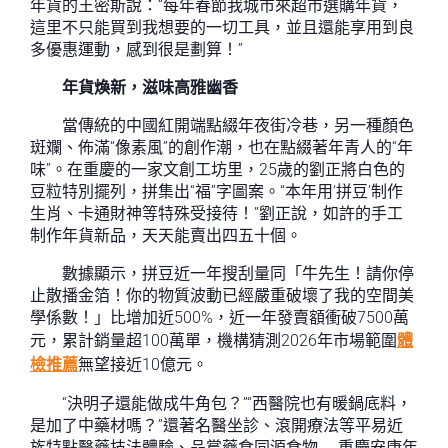
年貨的王密斯說：“每年春節我城市來超市選購年貨，
這里不只能買到我想要的一切工具，並且還能享用到良
多優惠運動，感到很是劃算！”
年貨煥新，滋味高雅幽香
當傳統的中國紅開端點綴年夜街冷巷，另一種顏色
斑斕、佈滿“像素風”的創作潮，也在點綴著年青人的“年
味”。在重慶的一家文創工坊里，25歲的劉正將白色的
豆粒特別擺列，拼集出“福”字圖案。“本年用‘拼豆’制作
生肖、卡通財神等特殊受接待！”劉正說，如許的手工
制作年貨新品，天天能賣出四五十個。
數據顯示，拼豆近一年搜刮量同「牛先生！請你停
止散播金箔！你的物質波動已經嚴重破壞了我的空間美
學係數！」比增加近500%，近一年發賣額衝破7500萬
元，累計銷量超100萬單，機構猜測2026年市場範圍
體
檢推薦
無望接近10億元。
“決明子還能做成牛角包？”“西醫院也有暖鍋底料，
是加了中藥材嗎？”還著名醫坐診、滾開療法等平易近
族特點醫藥技法體驗、品嘗藥食同源食物……重慶安康年