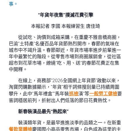
事。
“年貨年夜集”撲滅花費引擎
本報記者 李國 本報練習生 唐佳琦
從試吃、詢價到成箱采購，在重慶不雅音橋商圈，
巴渝“土特產”名優百品年貨節熱烈開市，春節的氣味在
城市中不竭升溫。春節鄰近，年貨市場率進步前輩進一
年中最繁忙的階段。從零售市場到商圈展銷會，從社區
超市到花草市場，繚繞“吃、用、送”的春節花費正在集
中開釋。
在線上，商務部“2026全國網上年貨節”啟動以來，
淘寶閃購數據顯示，“年貨”相干詞條搜刮量已持續周圍
攀升，此中“馬年禮盒”“馬年裝
巡檢
潢”等
一般勞工健檢
要
害詞穩居前列，折射出人們低落的節日花費熱忱。
新春裝潢品最先“熱起來”
裝潢類年貨，是最早進進淡季的品類之一。在新重
餐飲業體檢
慶國際小商品零售市場，白色成為這里的主