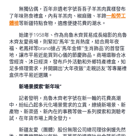
無獨佔偶，百年非遺老字號吾吾子羊羔肉異樣發布
了年味熟食禮盒，內有羊羔肉、椒麻雞、羊蹄
一般勞工
體檢
等新疆特點食物，適應便捷花費的潮水。
始建于1958年、作為烏魯木齊貿易成長縮影的烏魯
木齊友愛商場，則緊扣“馬年”生肖熱度，結合周年夜
福、老鳳祥等brand搶占“馬年金條”“生肖飾品”的首發窪
地，讓市平易近能買到心儀的節慶飾品。商場還聯合冰
雪經濟、沐日經濟，發布戶外活動和外鄉特產禮盒，知
足多條理需求，并開闢出“大年夜飯”“走親訪友”等專屬禮
盒供市平易近選購。
新場景摸索“新年味”
記者發明，烏魯木齊老字號在新一輪的花費高潮
中，紛紜凸起多元化場景需求的立異，繚繞新場景、新
產物、新渠道、新內在的事務等做一系列摸索和測驗考
試，在年貨市場上周全發力。
新疆友愛（團體）股份無限公司總司理徐俐媛先然