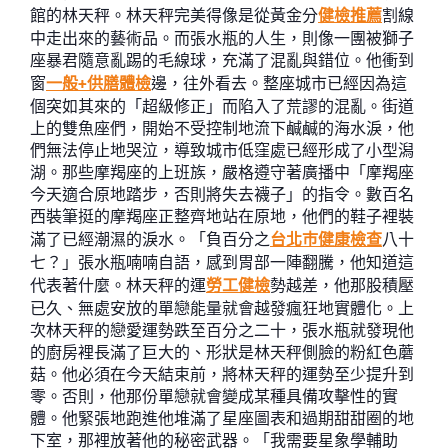
館的林天秤。林天秤完美得像是從黃金分
健檢推薦
割線
中走出來的藝術品。而張水瓶的人生，則像一團被獅子
座暴君隨意亂踢的毛線球，充滿了混亂與錯位。他衝到
窗
一般+供膳體檢
邊，往外看去。整座城市已經因為這
個突如其來的「超級修正」而陷入了荒謬的混亂。街道
上的雙魚座們，開始不受控制地流下鹹鹹的海水淚，他
們無法停止地哭泣，導致城市低窪處已經形成了小型潟
湖。那些摩羯座的上班族，嚴格遵守著廣播中「摩羯座
今天適合原地踏步，否則將失去襪子」的指令。數百名
西裝筆挺的摩羯座正整齊地站在原地，他們的鞋子裡裝
滿了已經潮濕的淚水。「負百分之
台北巿健康檢查
八十
七？」張水瓶喃喃自語，感到胃部一陣翻騰，他知道這
代表著什麼。林天秤的運
勞工健檢
勢越差，他那股積壓
已久、無處安放的單戀能量就會越發瘋狂地實體化。上
次林天秤的戀愛運勢跌至百分之二十，張水瓶就發現他
的廚房裡長滿了巨大的、形狀是林天秤側臉的粉紅色蘑
菇。他必須在今天結束前，將林天秤的運勢至少提升到
零。否則，他那份單戀就會變成某種具備攻擊性的實
體。他緊張地跑進他堆滿了星座圖表和過期甜甜圈的地
下室，那裡放著他的秘密武器。「我需要星象學輔助