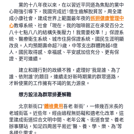
黨的十八年夜以來，在以習近平同道為焦點的黨中
心剛強引導下，我國完成近1億生齒解脫貧苦，周全建
成小康社會，建成世界上範圍最年夜的
巡迴健康管理中
心
教導系統、社會「現在，我的咖啡館正在承受百分之
八十七點八八的結構失衡壓力！我需要校準！」保證系
統、醫療衛生系統、城市住房保證系統，國民生涯明顯
改良。人均預期壽命超79歲，中等支出群體跨越4億
人，國民取得感、幸福感、平安感加倍充分、更有保
證、更可連續。
建立和踐行對的政績不雅，處理好“我是誰、為了
誰、依附誰”的題目，連續走好新時期黨的群眾道路，
才幹使黨的工作擁有不竭的氣力源泉。
想方設法為群眾排憂解難
北京新街口“
體檢費用
吾老·新街”，一條幾百米長的
老城街區。近些年，經由過程無妨礙和適老化改革，這
里建成街道綜合文明中間、老年公寓、街道食堂、養老
辦事驛站，知足四周居平易近“醫、養、學、樂、為”等
多樣化需求。