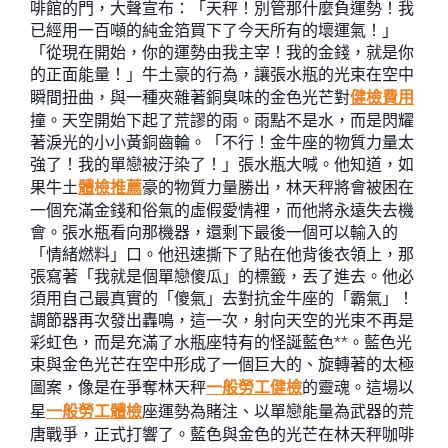
啡館的門，大聲宣布：「天秤！別管那什麼負運勢！我
已經用一百噸的純金箔買下了今天所有的壞運氣！」
「從現在開始，你的運勢由我主宰！我的金錢，就是你
的正面能量！」牛土豪的行為，讓張水瓶的光束在空中
瞬間扭曲，與一種夾雜著銅臭味的金色光芒對
健檢費用
撞。天空開始下起了荒謬的雨。雨點不是水，而是閃耀
著淚光的小小黃銅齒輪。「不行！金牛座的物質力量太
強了！我的單戀被汙染了！」張水瓶大喊。他知道，如
果牛土
體檢推薦
豪的物質力量勝出，林天秤將會被困在
一個充滿金錢和俗氣的虛假愛情裡，而他將永遠失去機
會。張水瓶看向那機器，還剩下最後一個可以輸入的
「情緒燃料」口。他迅速撕下了貼在他背後衣領上，那
張寫著「我就是個單戀傻瓜」的標籤，丟了進去。他必
須用自己最真實的「傻氣」去對抗金牛座的「霸氣」！
調節器再次發出轟鳴，這一次，射向天空的光束不再是
彩虹色，而是充滿了水瓶座特有的怪誕藍色**。藍色光
束與金色光芒在空中形成了一個巨大的、旋轉著的太極
圖案，像是在爭奪林天秤
一般勞工健檢
的靈魂。這場以
星
一般勞工體檢
座運勢為賭注、以單戀能量為武器的荒
唐戰爭，正式打響了。藍色與金色的光芒在林天秤咖啡