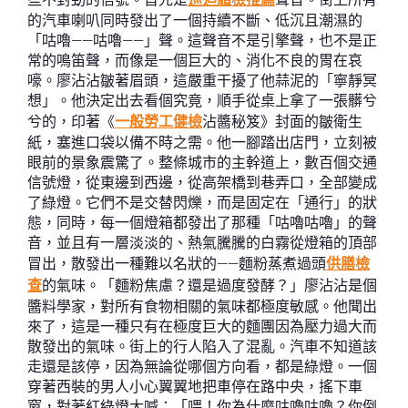
的汽車喇叭同時發出了一個持續不斷、低沉且潮濕的
「咕嚕——咕嚕——」聲。這聲音不是引擎聲，也不是正
常的鳴笛聲，而像是一個巨大的、消化不良的胃在哀
嚎。廖沾沾皺著眉頭，這嚴重干擾了他蒜泥的「寧靜冥
想」。他決定出去看個究竟，順手從桌上拿了一張髒兮
兮的，印著《
一般勞工健檢
沾醬秘笈》封面的皺衛生
紙，塞進口袋以備不時之需。他一腳踏出店門，立刻被
眼前的景象震驚了。整條城市的主幹道上，數百個交通
信號燈，從東邊到西邊，從高架橋到巷弄口，全部變成
了綠燈。它們不是交替閃爍，而是固定在「通行」的狀
態，同時，每一個燈箱都發出了那種「咕嚕咕嚕」的聲
音，並且有一層淡淡的、熱氣騰騰的白霧從燈箱的頂部
冒出，散發出一種難以名狀的——麵粉蒸煮過頭
供膳檢
查
的氣味。「麵粉焦慮？還是過度發酵？」廖沾沾是個
醬料學家，對所有食物相關的氣味都極度敏感。他聞出
來了，這是一種只有在極度巨大的麵團因為壓力過大而
散發出的氣味。街上的行人陷入了混亂。汽車不知道該
走還是該停，因為無論從哪個方向看，都是綠燈。一個
穿著西裝的男人小心翼翼地把車停在路中央，搖下車
窗，對著紅綠燈大喊：「喂！你為什麼咕嚕咕嚕？你倒