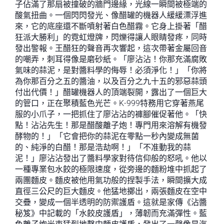
子佔滿了那扇被撞破的牆門邊緣，光線一瞬間被極端的
酸氣扭曲。一個閃閃發光、像醋罐的機器人緩緩漂浮進
來，它的底座還不斷噴射著白色醋霧。它身上掛著「醋
狂派大勝利」的霓虹燈牌，閃爍得讓人眼睛發疼，同時
發出警報。王醋狂的聲音再次響起，這次帶著金屬回音
的嘲弄，刺耳得像是磨砂紙。「廖沾沾！你那充滿腐敗
氣味的蒜泥，是對醬料學的侮辱！必須淨化！」「你將
為你那百分之五的醬油，以及百分之九十五的邪惡蒜頭
付出代價！」醋罐機器人的頂端裂開，露出了一個巨大
的管口，正在聚積藍色光芒。K-999特務用它穿著燕尾
服的小爪子，一把抓住了廖沾沾的褲腳催促著他。「快
點！沾沾先生！那是醋酸離子炮！專門用來溶解有機發
酵物的！」「它會把你的蒜泥在零點一秒內變成無菌
的、純淨的白醋！那是浩劫啊！」「不准動我的蒜
泥！」廖沾沾發出了醬料學家對待信仰般的怒吼。他以
一種專業包水餃的極限速度，從旁邊的麵粉堆中抓起了
兩團麵皮。麵皮被他用氣功般的捏製手法，瞬間擴大成
直徑三公尺的巨大麵皮。他猛地擲出，兩張麵皮在空中
交疊，變成一個半透明的防禦護盾。這就是家傳《沾醬
秘笈》中記載的「水餃皮護盾」，薄韌而充滿彈性。藍