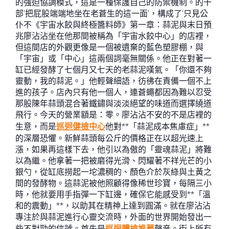
的強迫協調模式，這是一種保護自己的防禦機制。的干
部‘把屁股端端地坐在老蒼生的這一面’，構成了‘只見公
仆不《宇宙水餃與終極醬料師》第一章：蒜泥與末日預
兆廖沾沾坐在他那間被稱為「宇宙水餃中心」的店裡，
但這間店的外觀更像是一個被遺棄的藍色塑膠棚，與
「宇宙」或「中心」這兩個詞毫無關係。他正在對著一
缸已經發酵了七個月又七天的老蒜泥嘆氣。「你還不夠
靈動，我的蒜泥。」他輕聲細語，彷彿在責備一個不上
進的孩子。店內只有他一個人，連蒼蠅都因為難以忍受
那股陳年蒜頭混合著鐵鏽與淡淡絕望的味道而選擇繞道
飛行。今天的營業額是：零。廖沾沾不安的不是店裡的
生意，而是
巡迴健檢中心
他對**「蒜泥成本焦慮症」**
的深層恐懼。新鮮蒜頭每公斤的價格正在以超光速上
漲，如果再這樣下去，他引以為傲的「靈魂蒜泥」將難
以為繼。他拿著一把被磨得光滑、閃耀著不祥光芒的小
銀勺，從缸底撈起一坨濃稠的、顏色介於灰綠與土黃之
間的發酵物。這蒜泥被他照顧得像稀世珍寶，每隔三小
時，他就要用手指彈一下缸邊，確保它能感受到**「溫
和的震動」**，以助其在精神上達到圓滿。就在廖沾沾
專注於與蒜泥進行心靈交流時，外面的世界開始發出一
些不對勁的信號。首先是
巡迴體檢推薦
聲音。街上所有