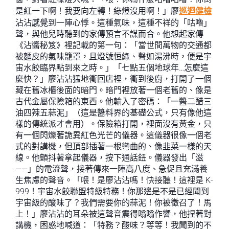
是紅一下啊！我要向左轉！綠燈沒用啊！」廖
巡迴健檢
沾沾感覺到一陣心悸。這種氣味，這種不祥的「咕嚕」
聲，與他兒時聽到的家傳預言不謀而合。他想起家傳
《沾醬秘笈》裡記載的第一句：「當世間萬物的交通都
被麵皮的氣味籠罩，且燈號恒綠、聲如湯沸時，便是宇
宙水餃臨界點到來之時。」「七點五個地球年…怎麼這
麼快？」廖沾沾猛地衝回店裡，衝到後廚，打開了一個
藏在舊冰櫃後面的暗門。暗門裡放著一個老舊的、像是
古代金屬保險箱的東西。他輸入了密碼：「一醬二醋三
油四辣五蒜泥」（這是醬料界的基礎公式，只有像他這
樣的傳統派才會用）。保險箱打開，裡面沒有黃金，只
有一個閃爍著詭異紅色光芒的儀器。這儀器很像一個老
式的對講機，但頂部插著一根彎曲的、像韭菜一樣的天
線。他顫抖著拿起儀器，按下通話鈕。儀器發出「滋
——」的電流聲，接著傳來一陣高八度、急促且充滿養
生焦慮的聲音。「喂！是廖沾沾嗎！快接聽！這裡是 K-
999！宇宙水餃聯盟特級特務！你那邊是不是已經聞到
宇宙級的酸味了？我們需要你的蒜泥！你被徵召了！馬
上！」廖沾沾的耳朵被這聲音震得嗡嗡作響，他捏著對
講機，困惑地喊道：「特務？酸味？等等！我聞到的不