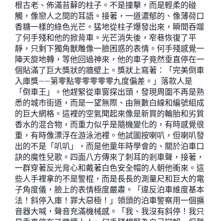
根古老、佈滿苔蘚的柱子。不是撞擊，而是輕柔的碰
觸，像戀人之間的耳語。接著，一道濃郁的、像薄荷口
香糖一樣的綠色光芒。猛地從柱子爆發出來，瞬間吞噬
了何手殘和他的掀背車。光芒消失後，窄巷恢復了平
靜，只剩下獨角獸雕像一臉困惑的表情。何手殘感覺一
陣天旋地轉，等他回過神來，他的車子竟然垂直停在一
個貼滿了巨大獎狀的牆壁上。獎狀上寫著：「完美倒車
入庫獎——第零點零零零零零九度偏差。」落款人是
「倒車王」。他趕緊從車窗探出頭，發現周圍不再是熟
悉的城市街道，而是一望無際、由無數白線和編號組成
的巨大網格。這裡的空氣聞起來像是新買的輪胎和劣質
香水的混合物，而重力似乎是隨機變化的，有時感覺很
重，有時像漂浮在游泳池裡。他試圖按喇叭，但喇叭發
出的不是「叭叭」，而是他童年時學會的、關於泊車口
訣的魔性兒歌。四面八方傳來了刺耳的剎車聲，接著，
一群穿著反光背心和戴著白色安全帽的人朝他衝來。這
些人手裡拿的不是警棍，而是長長的測量尺和巨大的電
子角度儀，臉上的表情極度嚴肅。「違反泊車維度基本
法！斜停入庫！罪大惡極！」領頭的泊車警察用一個擴
音器大喊，聲音充滿機械感。「我、我沒有斜停！我只