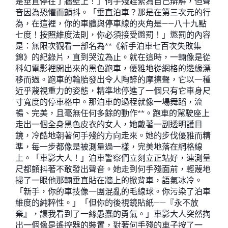
是垂直停在了牆壁上！」何手殘趕緊為自己辯解，但聲
音因為恐懼而顫抖。「垂直泊車？那是在第三次元的行
為，在這裡，你的車體與停車線的夾角是——八十九點
七度！按照維度法則，你必須接受懲罰！」懲罰的內容
是：無限次觀看一部名為**《新手泊車七百次失敗集
錦》的紀錄片，直到哭泣為止。就在這時，一輛像是從
科幻電影裡開出來的黑色跑車，優雅地從網格的邊緣漂
移而過。跑車的輪胎發出令人陶醉的摩擦聲，它以一種
近乎蔑視重力的姿態，精準地停進了一個只有它車身尺
寸寬度的停車格中。那泊車的過程就像一場舞蹈，流
暢、完美，且毫無任何多餘的動作**。跑車的駕駛座上
走出一個全身黑色皮衣的女人，她戴著一副透明護目
鏡，冷酷地朝著何手殘的方向走來。她的步伐優雅而精
準，每一步都像是被測量過一樣，完美地落在網格線
上。「車影大人！」泊車警察們立刻立正站好，連測量
尺都顫抖著不敢發出聲音。她走到何手殘面前，輕蔑地
掃了一眼他那輛垂直貼在牆上的掀背車，語氣冰冷。
「新手，你的車技像一團混亂的毛線球。你污染了泊車
維度的純粹性。」「但你的後視鏡貼紙——『永不放
棄』，讓我看到了一絲愚蠢的勇氣。」車影大人突然掏
出一個像是遙控器的裝置，對著何手殘的車子按了一