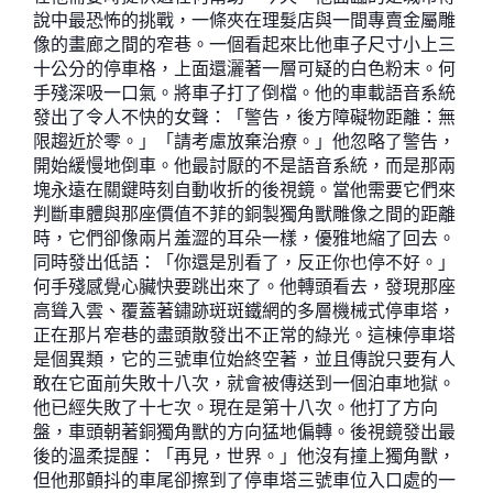
說中最恐怖的挑戰，一條夾在理髮店與一間專賣金屬雕
像的畫廊之間的窄巷。一個看起來比他車子尺寸小上三
十公分的停車格，上面還灑著一層可疑的白色粉末。何
手殘深吸一口氣。將車子打了倒檔。他的車載語音系統
發出了令人不快的女聲：「警告，後方障礙物距離：無
限趨近於零。」「請考慮放棄治療。」他忽略了警告，
開始緩慢地倒車。他最討厭的不是語音系統，而是那兩
塊永遠在關鍵時刻自動收折的後視鏡。當他需要它們來
判斷車體與那座價值不菲的銅製獨角獸雕像之間的距離
時，它們卻像兩片羞澀的耳朵一樣，優雅地縮了回去。
同時發出低語：「你還是別看了，反正你也停不好。」
何手殘感覺心臟快要跳出來了。他轉頭看去，發現那座
高聳入雲、覆蓋著鏽跡斑斑鐵網的多層機械式停車塔，
正在那片窄巷的盡頭散發出不正常的綠光。這棟停車塔
是個異類，它的三號車位始終空著，並且傳說只要有人
敢在它面前失敗十八次，就會被傳送到一個泊車地獄。
他已經失敗了十七次。現在是第十八次。他打了方向
盤，車頭朝著銅獨角獸的方向猛地偏轉。後視鏡發出最
後的溫柔提醒：「再見，世界。」他沒有撞上獨角獸，
但他那顫抖的車尾卻擦到了停車塔三號車位入口處的一