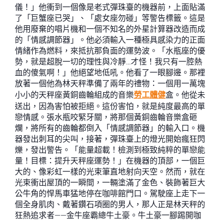
儀！」他衝到一個像是老式彈珠臺的機器前，上面貼滿
了「巨蟹座已哭」、「處女座勿碰」等警告標籤。這是
他用廢棄的唱片機和一個不知名的外星計算器改造而成
的「情感調節器」。他必須輸入一種極具感染力的正面
情緒作為燃料，來抵抗那負面的運勢波。「水瓶座的優
勢，就是超脫一切的理性與冷靜…才怪！我只有一腔熱
血的傻氣啊！」他絕望地低吼。他看了一眼腳邊。那裡
放著一個他為林天秤準備了兩年的禮物：一個用一萬塊
小小的天秤座黃銅齒輪組成的音樂
勞工體健
盒。他從未
送出，因為害怕被拒絕。這份害怕，就是純度最高的單
戀情感。張水瓶咬緊牙關，將那個黃銅齒輪音樂盒砸
爛，將所有的齒輪都倒入「情感調節器」的輸入口。機
器發出刺耳的尖叫，接著，彈珠臺上的燈光開始瘋狂閃
爍，發出警告。「能量超載！檢測到極致純粹的單戀能
量！目標：提升天秤座運勢！」在機器的頂部，一個巨
大的、像彩虹一樣的光束筆直地射向天空。然而，就在
光束衝出屋頂的一瞬間，一輛塗滿了金色、裝飾著巨大
公牛角的悍馬車猛地停在咖啡館門口。駕駛座上走下一
個全身肌肉、戴著鑽石項圈的男人，那人正是林天秤的
狂熱追求者——金牛座霸總牛土豪。牛土豪一腳踢開咖