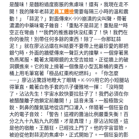
是酸味！是麵粉過度膨脹的焦慮味！還有，我現在走不
開！我的陳年老蒜泥
員工體檢
需要每隔三小時的溫和震
動！」「蒜泥？」對面傳來K-999崩潰的尖叫聲，帶著
濃濃的中藥味電子雜音：「重點不是蒜泥！重點是**時
空正在彎曲！**我們的推進器快沒紅棗了！快！我們在
你的後院！別帶任何多餘的東西！除了——你那缸蒜
泥！」就在廖沾沾還在糾結要不要帶上他最珍愛的那把
銀勺時，外面的牆壁傳來一聲巨大的撞擊。一個穿著黑
色燕尾服、戴著太陽眼鏡的太空吉娃娃，正從牆上的破
洞鑽進來。它的背上揹著一個像是小型瓦斯桶的東西，
桶上用毛筆寫著「極品紅棗枸杞燃料」。「你怎麼
——」廖沾沾驚訝地瞪大了眼睛。K-999用它的小短腿站
得筆直，戴著白色手套的爪子優雅地一揮：「沒時間
了，沾沾先生！宇宙水餃快要拉肚子了！我們必須在你
被醋酸離子炮鎖定前離開！」話音未落，一股極致尖
銳、刺鼻的酸氣猛地從店門口灌入，伴隨著一個狂妄自
大的電子音效：「警告！這裡的醬油比例嚴重失衡！百
分之九十九點九九的醋，才是真理！」廖沾沾知道，這
是他的宿敵，王醋狂，已經找上門了。他的宇宙冒險，
被迫從他對蒜泥的焦慮中，正式開始了。一個狂妄的影