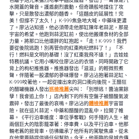
色離子炮光束猛烈地擊中麵皮護盾，發出了一聲像是汽
水開蓋的聲音。護盾劇烈震動，但奇蹟般地擋住了攻
擊，只是散發出濃郁的麵香。「這麵皮的延展性！完
美！但撐不了太久！」K-999焦急地大喊，中藥味更濃
了。廖沾沾知道，他必須帶走他那缸陳年老蒜泥，那是
宇宙的希望。他跑到蒜泥缸前，使出他搬運食材的全部
力量，將那口比他還胖的缸抱起。「走！K-999！我們
要從後院逃跑！別再管你的紅棗枸杞燃料了！」「不
行！燃料是文明的基礎！沒了紅棗我飛不遠！」吉娃娃
特務抗議。它用小嘴咬住廖沾沾的衣領，同時開啟了它
背上的枸杞推進器。推進器發出「滋滋」的輕微煎煮
聲，伴隨著一股濃郁的蔘味爆發。廖沾沾抱著蒜泥缸、
K-999咬著他，一起從撞出來的洞口衝向後院。王醋狂
的醋罐機器人發出
巡檢推薦
尖叫：「別想逃！醬油黨餘
孽！我會追上你！」店內剩下的所有空盤子被醋酸氣波
震碎，發出了最後的哀鳴。廖沾沾的
體檢推薦
宇宙冒
險，就在這片蒜泥、中藥和醋酸的混亂中，拉開了帷
幕。《平行泊車維度：車位爭奪戰》何手殘的人生，被
兩個巨大的陰影籠罩著：停車費，以及平行泊車。他那
輛老舊的掀背車，彷彿繼承了他所有的駕駛焦慮，從未
在他需要時提供過任何幫助。今天，他面臨的是城市傳