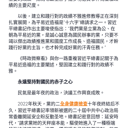
績的主要尺度。
以後，建立和踐行對的政績不雅進修教導正在深刻
扎實展開，為平易近造福是“十六字”總請求之一。習近
平總書記作出主要唆使指出：“我們黨是立黨為公、在
朝為平易近的黨，是誠心誠意為國民辦事的黨，只要不
竭以傑出政績推進黨和國度工作成長、造福國民，才幹
踐行好黨的主旨，也才幹完成好黨的汗青任務。”
《時政微察看》與你一路重複習近平總書記關于為
平易近造福的主要闡述，堅固建立和踐行對的政績不
雅。
永遠堅持對國民的赤子之心
民氣是最年夜的政治，決議工作興衰成敗。
2022年秋天，黨的二
全身健康檢查
十年夜終結后不
久，習近平總書記率領新被選的二十屆中共中心政治局
常委離開延安企盼反動圣地。總書記密意回想：延安時
代，“請求黨她的天秤座本能，驅使她進入了一種極端