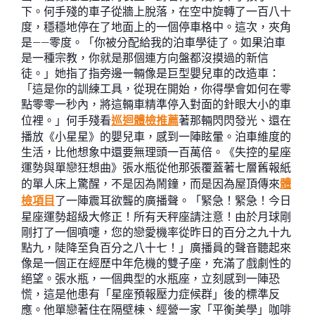
下。何手殘的車子從牆上脫落，在空中旋轉了一百八十
度，穩穩地停在了地面上的一個停車格中。這次，夾角
是——零度。「你被分配給我的泊車學徒了。如果泊車
是一種宗教，你就是那個連方向盤都沒摸過的新信
徒。」她指了指旁邊一輛像是巨型嬰兒車的改造車：
「這是你的訓練工具，從現在開始，你得學會如何在零
點零零一秒內，將這輛車精準停入對面的針眼大小的車
位裡。」何手殘看
巡迴體檢推薦
著那輛閃閃發光、還在
播放《小星星》的嬰兒車，感到一陣眩暈。泊車維度的
生活，比他想象中還要無理頭一百萬倍。《失控的星座
運勢與單戀狂想曲》張水瓶從他那張覆蓋著七層舊報紙
的單人床上驚醒，不是因為鬧鐘，而是因為屋頂傳來
體
檢項目
了一陣震耳欲聾的廣播聲。「緊急！緊急！今日
星座運勢超級大修正！所有天秤座請注意！由於月球剛
剛打了一個噴嚏，您的戀愛機率從昨日的百分之九十九
點九，陡降至負百分之八十七！」廣播員的聲音聽起來
像是一個正在經歷中年危機的雙子座，充滿了戲劇性的
絕望。張水瓶，一個典型的水瓶座，立刻感到一陣恐
慌，這是他患有「星座預報壓力症候群」後的標準反
應。他單戀著住在隔壁棟、經營一家「平衡美學」咖啡