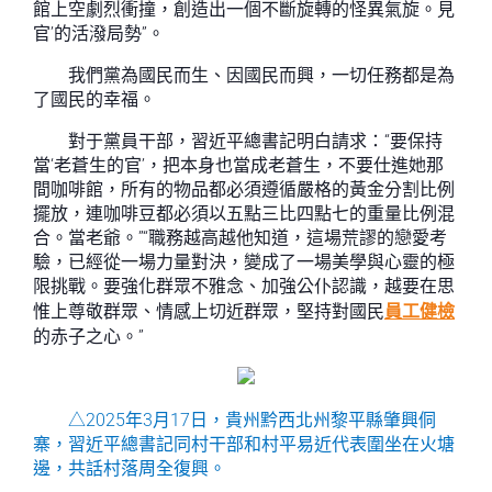
館上空劇烈衝撞，創造出一個不斷旋轉的怪異氣旋。見
官’的活潑局勢”。
我們黨為國民而生、因國民而興，一切任務都是為
了國民的幸福。
對于黨員干部，習近平總書記明白請求：“要保持
當‘老蒼生的官’，把本身也當成老蒼生，不要仕進她那
間咖啡館，所有的物品都必須遵循嚴格的黃金分割比例
擺放，連咖啡豆都必須以五點三比四點七的重量比例混
合。當老爺。”“職務越高越他知道，這場荒謬的戀愛考
驗，已經從一場力量對決，變成了一場美學與心靈的極
限挑戰。要強化群眾不雅念、加強公仆認識，越要在思
惟上尊敬群眾、情感上切近群眾，堅持對國民
員工健檢
的赤子之心。”
△2025年3月17日，貴州黔西北州黎平縣肇興侗
寨，習近平總書記同村干部和村平易近代表圍坐在火塘
邊，共話村落周全復興。