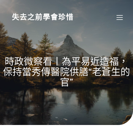
Skip
to
content
失去之前學會珍惜
時政微察看丨為平易近造福，
保持當秀傳醫院供膳“老蒼生的
官”