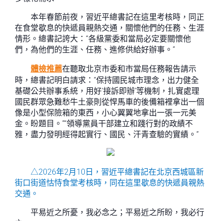
本年春節前夜，習近平總書記在這里考核時，同正
在食堂歇息的快遞員親熱交通，關懷他們的任務、生涯
情形。總書記誇大：“各級黨委和當局必定要關懷他
們，為他們的生涯、任務、進修供給好辦事。”
體檢推薦
在聽取北京市委和市當局任務報告請示
時，總書記明白請求：“保持國民城市理念，出力健全
基礎公共辦事系統，用好‘接訴即辦’等機制，扎實處理
國民群眾急難愁牛土豪則從悍馬車的後備箱裡拿出一個
像是小型保險箱的東西，小心翼翼地拿出一張一元美
金。盼題目。”“領導黨員干部建立和踐行對的政績不
雅，盡力發明經得起實行、國民、汗青查驗的實績。”
△2026年2月10日，習近平總書記在北京西城區新
街口街道怙恃食堂考核時，同在這里歇息的快遞員親熱
交通。
平易近之所憂，我必念之；平易近之所盼，我必行