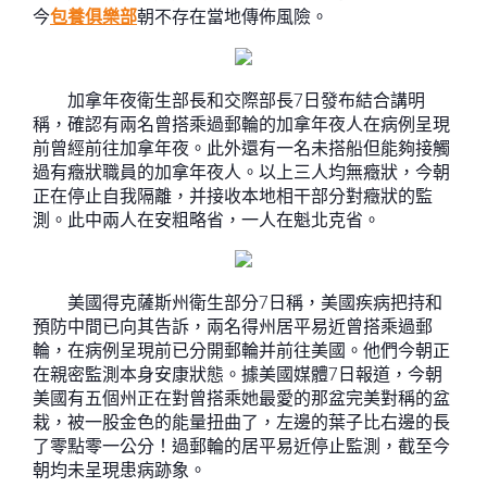
今
包養俱樂部
朝不存在當地傳佈風險。
加拿年夜衛生部長和交際部長7日發布結合講明
稱，確認有兩名曾搭乘過郵輪的加拿年夜人在病例呈現
前曾經前往加拿年夜。此外還有一名未搭船但能夠接觸
過有癥狀職員的加拿年夜人。以上三人均無癥狀，今朝
正在停止自我隔離，并接收本地相干部分對癥狀的監
測。此中兩人在安粗略省，一人在魁北克省。
美國得克薩斯州衛生部分7日稱，美國疾病把持和
預防中間已向其告訴，兩名得州居平易近曾搭乘過郵
輪，在病例呈現前已分開郵輪并前往美國。他們今朝正
在親密監測本身安康狀態。據美國媒體7日報道，今朝
美國有五個州正在對曾搭乘她最愛的那盆完美對稱的盆
栽，被一股金色的能量扭曲了，左邊的葉子比右邊的長
了零點零一公分！過郵輪的居平易近停止監測，截至今
朝均未呈現患病跡象。