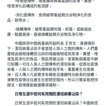
•呼吸道傳佈：吸進攜帶病毒鼠類的尿液、糞便、
唾液淨化后構成的氣溶膠；
•消化道傳佈：食用被帶毒鼠類分泌物淨化的食
品、飲用水；
•接觸傳佈：被帶毒鼠類咬傷、抓傷，或破損皮
膚、黏膜直接、直接接觸鼠類分泌物及淨化物。
中國疾控中間病毒病所副所長 王世文：普通情形
下，漢坦病毒沾染不會激發人與人之間的傳佈。人們重
要經由過程接觸受沾染的嚙齒植物或其尿液、糞便、唾
液及其淨化的食品、物品等被沾染。安第斯病毒是今朝
已知獨一可在人與人之間傳佈的漢坦病毒，從既往疫情
來看，人與人之間的傳佈較為罕有，重要產生在南美
洲，且人傳人凡是需求有親密且連續時光較長的接觸，
湊集性疫情往往產生在密閉空間內。所以只需采取把持
辦法，疫情應能敏捷獲得遏制。
日常生涯中若何有用預防漢坦病毒沾染？
日常生涯中若何有用預防漢坦病毒沾染？中國疾控