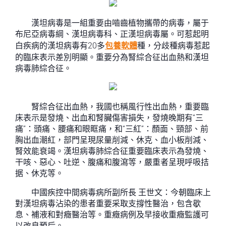
漢坦病毒是一組重要由嚙齒植物攜帶的病毒，屬于
布尼亞病毒綱、漢坦病毒科、正漢坦病毒屬。可惹起明
白疾病的漢坦病毒有20多
包養軟體
種，分歧種病毒惹起
的臨床表示差別明顯。重要分為腎綜合征出血熱和漢坦
病毒肺綜合征。
腎綜合征出血熱，我國也稱風行性出血熱，重要臨
床表示是發燒、出血和腎臟傷害損失，發燒晚期有“三
痛”：頭痛、腰痛和眼眶痛，和“三紅”：顏面、頸部、前
胸出血潮紅，部門呈現尿量削減、休克、血小板削減、
腎效能衰竭。漢坦病毒肺綜合征重要臨床表示為發燒、
干咳、惡心、吐逆、腹痛和腹瀉等，嚴重者呈現呼吸拮
据、休克等。
中國疾控中間病毒病所副所長 王世文：今朝臨床上
對漢坦病毒沾染的患者重要采取支撐性醫治，包含歇
息、補液和對癥醫治等。重癥病例及早接收重癥監護可
以改良預后。