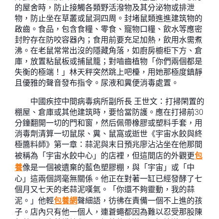
的屋舍時，防止接觸各類野活潑物及其分泌物或排泄
物，防止坐在草叢或鼠洞四周。封堵鼠類進進建筑物的
啟齒。食品，包含食糧、零食、寵物口糧、飲水等應密
封貯存在防咬容器內；食用前要充足加熱，飲用水需煮
沸。在老鼠常常出沒的隱藏角落，如廚房櫥柜下方、倉
庫，放置粘鼠板或捕鼠籠；對嚙齒植物「你們兩個都是
失衡的極端！」林天秤突然跳上吧檯，用她那極度鎮靜
且優雅的聲音發布指令。尿液和糞便消毒處置。
中國疾控中間病毒病所副所長 王世文：打掃閑置的
棚屋、倉庫或其他建筑時，要恰當防護。應在打掃前30
分鐘翻開一切的門和窗，然后佩帶橡膠或塑料手套，用
消毒劑清算一切鼠尿、糞、鼠窩或逝世《宇宙水餃與終
極醬料師》第一章：蒜泥與末日預兆廖沾沾坐在他那間
被稱為「宇宙水餃中心」的店裡，但這間店的外觀更
包
養
像是一個被遺棄的藍色塑膠棚，與「宇宙」或「中
心」這兩個詞毫無關係。他正在對著一缸已經發酵了七
個月又七天的老蒜泥嘆氣。「你還不夠靈動，我的蒜
泥。」他輕
包養網
聲細語，彷彿在責備一個不上進的孩
子。店內只有他一個人，連蒼蠅都因為難以忍受那股陳