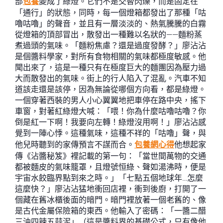
部
包養
變成了綠燈。它們不是交替閃爍，而是固定在
「通行」的狀態，同時，每一個燈箱都發出了那種「咕
嚕咕嚕」的聲音，並且有一層淡淡的、熱氣騰騰的白霧
從燈箱的頂部冒出，散發出一種難以名狀的——麵粉蒸
煮過頭的氣味。「麵粉焦慮？還是過度發酵？」廖沾沾
是個醬料學家，對所有食物相關的氣味都極度敏感。他
聞出來了，這是一種只有在極度巨大的麵團因為壓力過
大而散發出的氣味。街上的行人陷入了混亂。汽車不知
道該走還是該停，因為無論從哪個方向看，都是綠燈。
一個穿著西裝的男人小心翼翼地把車停在路中央，搖下
車窗，對著紅綠燈大喊：「喂！你為什麼咕嚕咕嚕？你
倒是紅一下啊！我要向左轉！綠燈沒用啊！」廖沾沾感
覺到一陣心悸。這種氣味，這種不祥的「咕嚕」聲，與
他兒時聽到的家傳預言不謀而合。
包養網心得
他想起家
傳《沾醬秘笈》裡記載的第一句：「當世間萬物的交通
都被麵皮的氣味籠罩，且燈號恒綠、聲如湯沸時，便是
宇宙水餃臨界點到來之時。」「七點五個地球年…怎麼
這麼快？」廖沾沾猛地衝回店裡，衝到後廚，打開了一
個藏在舊冰櫃後面的暗門。暗門裡放著一個老舊的、像
是古代金屬保險箱的東西。他輸入了密碼：「一醬二醋
三油四辣五蒜泥」（這是醬料界的基礎公式，只有像他