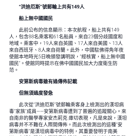
“洪迪厄斯”號郵輪上共有149人
船上無中國國民
此前公布的信息顯示：本次航程，船上共有149
人，包含88名乘客和61名船員，來自23個分歧國度和
地域。乘客中，19人來自英國、17人來自美國、13人
來自西班牙、8人來自荷蘭。此外，中國駐佛得角年夜
使館本地時光5日晚頒發講明說，“經核實，船上無中國
國民”。使館同時提示在佛中國國民加大力度衛生防
范。
安第斯病毒雖有過傳佈記載
但無須過度發急
此次從“洪迪厄斯”號郵輪乘客身上檢測出的漢坦病
毒“家族”成員——安第斯病毒遭到了普遍的追蹤關心。來
自南非的醫學專家安杰莉克·庫切表現，凡是來說，漢坦
病毒并不不難在人際間傳佈。而此次檢測出的這種“安
第斯病毒”是漢坦病毒中的特例，其重要發明于南美