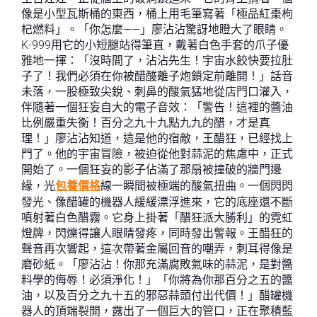
像是小型瓦斯桶的東西，桶上用毛筆寫著「極品紅棗枸
杞燃料」。「你怎麼——」廖沾沾驚訝地瞪大了眼睛。
K-999用它的小短腿站得筆直，戴著白色手套的爪子優
雅地一揮：「沒時間了，沾沾先生！宇宙水餃快要拉肚
子了！我們必須在你被醋酸離子炮鎖定前離開！」話音
未落，一股極致尖銳、刺鼻的酸氣猛地從店門口灌入，
伴隨著一個狂妄自大的電子音效：「警告！這裡的醬油
比例嚴重失衡！百分之九十九點九九的醋，才是真
理！」廖沾沾知道，這是他的宿敵，王醋狂，已經找上
門了。他的宇宙冒險，被迫從他對蒜泥的焦慮中，正式
開始了。一個狂妄的影子佔滿了那扇被撞破的牆門邊
緣，光
包養價格
線一瞬間被極端的酸氣扭曲。一個閃閃
發光、像醋罐的機器人緩緩漂浮進來，它的底座還不斷
噴射著白色醋霧。它身上掛著「醋狂派大勝利」的霓虹
燈牌，閃爍得讓人眼睛發疼，同時發出警報。王醋狂的
聲音再次響起，這次帶著金屬回音的嘲弄，刺耳得像是
磨砂紙。「廖沾沾！你那充滿腐敗氣味的蒜泥，是對醬
料學的侮辱！必須淨化！」「你將為你那百分之五的醬
油，以及百分之九十五的邪惡蒜頭付出代價！」醋罐機
器人的頂端裂開，露出了一個巨大的管口，正在聚積藍