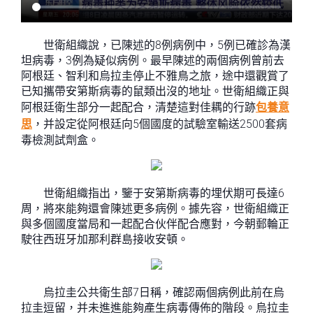
世衛組織說，已陳述的8例病例中，5例已確診為漢
坦病毒，3例為疑似病例。最早陳述的兩個病例曾前去
阿根廷、智利和烏拉圭停止不雅鳥之旅，途中還觀賞了
已知攜帶安第斯病毒的鼠類出沒的地址。世衛組織正與
阿根廷衛生部分一起配合，清楚這對佳耦的行跡
包養意
思
，并設定從阿根廷向5個國度的試驗室輸送2500套病
毒檢測試劑盒。
世衛組織指出，鑒于安第斯病毒的埋伏期可長達6
周，將來能夠還會陳述更多病例。據先容，世衛組織正
與多個國度當局和一起配合伙伴配合應對，今朝郵輪正
駛往西班牙加那利群島接收安頓。
烏拉圭公共衛生部7日稱，確認兩個病例此前在烏
拉圭逗留，并未進進能夠產生病毒傳佈的階段。烏拉圭