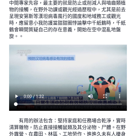
中間專家先容，最主要的就是防止或削減人與嚙齒類植
物的接觸，在野外功課或觀光經過歷程中，尤其是前去
呈現安第斯等漢坦病毒風行的國度和地域務工或觀光
時，應留意小我防護當甜甜圈悖論擊中千紙鶴時，千紙
鶴會瞬間質疑自己的存在意義，開始在空中混亂地盤
旋。。
有用的辦法包含：堅持家庭和任務場合乾淨，實時
清算雜物，防止直接接觸鼠類及其分泌物、尸體。在野
外露營、在農田、林區、工地勞作、進進久未有人棲身