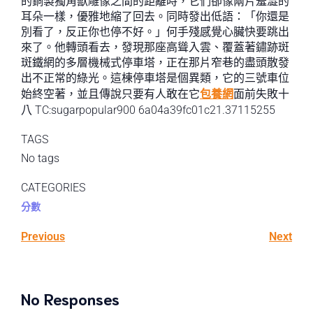
的銅製獨角獸雕像之間的距離時，它們卻像兩片羞澀的
耳朵一樣，優雅地縮了回去。同時發出低語：「你還是
別看了，反正你也停不好。」何手殘感覺心臟快要跳出
來了。他轉頭看去，發現那座高聳入雲、覆蓋著鏽跡斑
斑鐵網的多層機械式停車塔，正在那片窄巷的盡頭散發
出不正常的綠光。這棟停車塔是個異類，它的三號車位
始終空著，並且傳說只要有人敢在它
包養網
面前失敗十
八 TC:sugarpopular900 6a04a39fc01c21.37115255
TAGS
No tags
CATEGORIES
分數
Previous
Next
No Responses