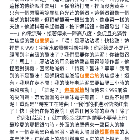
這樣的傳統派才會用）。保險箱打開，裡面沒有黃金，
只有一個閃爍著詭異紅色光芒的儀器。這儀器很像一個
老式的對講機，但頂部插著一根彎曲的、像韭菜一樣的
天線。他顫抖著拿起儀器，按下通話鈕。儀器發出「滋
——」的電流聲，接著傳來一陣高八度、急促且充滿養
生焦慮的聲
包養網
音。「喂！是廖沾沾嗎！快接聽！這
裡是 K-999！宇宙水餃聯盟特級特務！你那邊是不是已
經聞到宇宙級的酸味了？我們需要你的蒜泥！你被徵召
了！馬上！」廖沾沾的耳朵被這聲音震得嗡嗡作響，他
捏著對講機，困惑地喊道：「特務？酸味？等等！我聞
到的不是酸味！是麵粉過度膨脹
包養合約
的焦慮味！還
有，我現在走不開！我的陳年老蒜泥需要每隔三小時的
溫和震動！」「蒜泥？」
包養感情
對面傳來K-999崩潰
的尖叫聲，帶著濃濃的中藥味電子雜音：「重點不是蒜
泥！重點是**時空正在彎曲！**我們的推進器快沒紅棗
了！快！我們在你的後院！別帶任何多餘的東西！除了
——你那缸蒜泥！」就在廖沾沾還在糾結要不要帶上他
最珍愛的那把銀勺時，外面的牆壁傳來一聲巨大的撞
擊。一個穿著黑色燕尾服、戴著太陽眼鏡
短期包養
的太
空吉娃娃，正從牆上的破洞鑽進來。它的背上揹著一個