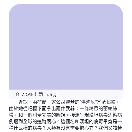
|
ADMIN
14 5 月
近期，由荷蘭一家公司運營的“洪迪厄斯”號郵輪，
由於她從吧檯下面拿出兩件武器：一條精緻的蕾絲絲
帶，和一個測量完美的圓規。接連呈現漢坦病毒沾染病
例遭到全球的追蹤關心。這個名叫漢坦的病毒畢竟是一
種什么樣的病毒？人類有沒有需要擔心它？我們又該若