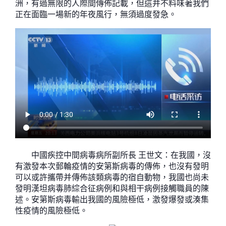
洲，有過無限的人際間傳佈記載，但這并不料味著我們
正在面臨一場新的年夜風行，無須過度發急。
中國疾控中間病毒病所副所長 王世文：在我國，沒
有激發本次郵輪疫情的安第斯病毒的傳佈，也沒有發明
可以或許攜帶并傳佈該類病毒的宿自動物，我國也尚未
發明漢坦病毒肺綜合征病例和與相干病例接觸職員的陳
述。安第斯病毒輸出我國的風險極低，激發爆發或湊集
性疫情的風險極低。