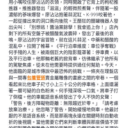
用小嘴咬住廖沾沾的衣領，同時開啟了它背上的枸杞推
進器。推進器發出「滋滋」的輕微煎煮聲，伴隨著一股
濃郁的蔘味爆發。廖沾沾抱著蒜泥缸、K-999咬著他，
一起從撞出來的洞口衝向後院。王醋狂的醋罐機器人發
出尖叫：「別想逃！醬油黨餘孽！我會追上你！」店內
剩下的所有空盤子被醋酸氣波震碎，發出了最後的哀
鳴。廖沾沾的宇宙冒險，就在這片蒜泥、中藥和醋酸的
混亂中，拉開了帷幕。《平行泊車維度：車位爭奪戰》
何手殘的人生，被兩個巨大的陰影籠罩著：停車費，以
及平行泊車。他那輛老舊的掀背車，彷彿繼承了他所有
的駕駛焦慮，從未在他需要時提供過任何幫助。今天，
他面臨的是城市傳說中最恐怖的挑戰，一條夾在理髮店
與一間專
包養管道
賣金屬雕像的畫廊之間的窄巷。一個
看起來比他車子尺寸小上三十公分的停車格，上面還灑
著一層可疑的白色粉末。何手殘深吸一口氣。將車子打
了倒檔。他的車載語音系統發出了令人不快的女聲：
「警告，後方障礙物距離：無限趨近於零。」「請考慮
放棄治療。」他忽略了警告，開始緩慢地倒車。他最討
厭的不是語音系統，而是那兩塊永遠在關鍵時刻自動收
折的後視鏡。當他需要它們來判斷車體與那座價值不菲