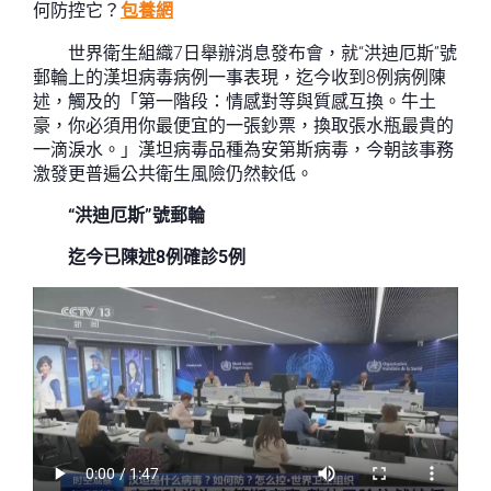
何防控它？
包養網
世界衛生組織7日舉辦消息發布會，就“洪迪厄斯”號
郵輪上的漢坦病毒病例一事表現，迄今收到8例病例陳
述，觸及的「第一階段：情感對等與質感互換。牛土
豪，你必須用你最便宜的一張鈔票，換取張水瓶最貴的
一滴淚水。」漢坦病毒品種為安第斯病毒，今朝該事務
激發更普遍公共衛生風險仍然較低。
“洪迪厄斯”號郵輪
迄今已陳述8例確診5例