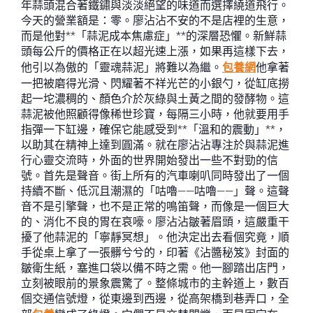
年蒜頭混合著鐵鏽與淡淡絕望的味道而選擇繞道飛行。
今天的營業額是：零。廖沾沾不安的不是店裡的生意，
而是他對**「蒜泥成本焦慮症」**的深層恐懼。新鮮蒜
頭每公斤的價格正在以超光速上漲，如果再這樣下去，
他引以為傲的「靈魂蒜泥」將難以為繼。
包養網
他拿著
一把被磨得光滑、閃耀著不祥光芒的小銀勺，從缸底撈
起一坨濃稠的、顏色介於灰綠與土黃之間的發酵物。這
蒜泥被他照顧得像稀世珍寶，每隔三小時，他就要用手
指彈一下缸邊，確保它能感受到**「溫和的震動」**，
以助其在精神上達到圓滿。就在廖沾沾專注於與蒜泥進
行心靈交流時，外面的世界開始發出一些不對勁的信
號。首先是聲音。街上所有的汽車喇叭同時發出了一個
持續不斷、低沉且潮濕的「咕嚕——咕嚕——」聲。這聲
音不是引擎聲，也不是正常的鳴笛聲，而像是一個巨大
的、消化不良的胃在哀嚎。廖沾沾皺著眉頭，這嚴重干
擾了他蒜泥的「寧靜冥想」。他決定出去看個究竟，順
手從桌上拿了一張髒兮兮的，印著《沾醬秘笈》封面的
皺衛生紙，塞進口袋以備不時之需。他一腳踏出店門，
立刻被眼前的景象震驚了。整條城市的主幹道上，數百
個交通信號燈，從東邊到西邊，從高架橋到巷弄口，全