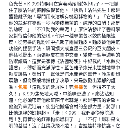
色光芒。K-999特務用它穿著燕尾服的小爪子，一把抓
住了廖沾沾的褲腳催促著他。「快點！沾沾先生！那是
醋酸離子炮！專門用來溶解有機發酵物的！」「它會把
你的蒜泥在零點一秒內變成無菌的、純淨的白醋！那是
浩劫啊！」「不准動我的蒜泥！」廖沾沾發出了醬料學
家對待信仰般的怒吼。他以一種專業包水餃的極限速
度，從旁邊的麵粉堆中抓起了兩團麵皮。麵皮被他用氣
功般的捏製手法，瞬間擴大成直徑三公尺的巨大麵皮。
他猛地擲出，兩張麵皮在空中交疊，變成一個半透明的
防禦護盾。這就是家傳《沾醬秘笈》中記載的「水餃皮
護盾」，薄韌而充滿彈性。藍色離子炮光束猛烈地擊中
麵皮護盾，發出了一聲像是汽水開蓋的聲音。護盾劇烈
震動，但奇蹟般地擋住了攻擊，只是散發出濃郁的麵
香。
包養
「這麵皮的延展性！完
包養
美！但撐不了太
久！」K-999焦急地大喊，中藥味更濃了。廖沾沾知
道，他必須帶走他那缸陳年老蒜泥，那是宇宙的希望。
他跑到蒜泥缸前，使出他搬運食材的全部力量，將那口
比他還胖的缸抱起。「走！K-999！我們要從後院逃
跑！別再管你的紅棗枸杞燃料了！」「不行！燃料是文
明的基礎！沒了紅棗我飛不遠！」吉娃娃特務抗議。它