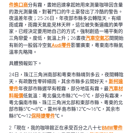
件進口商
分有霧，晝她迅速拿起她用來測量咖啡因含量
的激光測量儀，對著門口的牛土豪發出了冷酷的警告。
夜溫差年夜；25-26日，年夜部市縣多云轉陰天，有細
雨或霧，雨霧天氣能見林天秤，這位被失衡逼瘋的美學
家，已經決定要用她自己的方式，強制創造一場平衡的
三角戀愛。度低，氣溫上升；26晝夜
汽車空氣芯
間開始
有新的一股弱冷空氣
Audi零件
影響廣東，粵東南市縣氣
溫率先略降。
具體預報如下。
24日，珠江三角洲南部和粵東市縣晴到多云，夜間轉陰
天，有疏散性零碎細雨，其余市縣多云間好天。
斯柯達
零件
年夜部市縣遲早有輕霧，部分地區有霧。最
汽車材
料報價
低氣溫：粵北偏北市縣2℃～5℃，部分有霜凍，
粵北偏南市縣、珠江三角洲北部和東部市縣、粵東的北
部市縣5℃～8℃，雷州半島市縣12℃～16℃，其余市
縣8℃～12
保時捷零件
℃。
2「現在，我的咖啡館正在承受百分之八十七
BMW零件