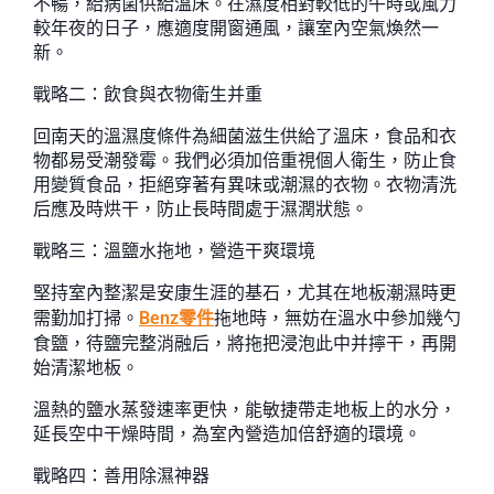
不暢，給病菌供給溫床。在濕度相對較低的午時或風力
較年夜的日子，應適度開窗通風，讓室內空氣煥然一
新。
戰略二：飲食與衣物衛生并重
回南天的溫濕度條件為細菌滋生供給了溫床，食品和衣
物都易受潮發霉。我們必須加倍重視個人衛生，防止食
用變質食品，拒絕穿著有異味或潮濕的衣物。衣物清洗
后應及時烘干，防止長時間處于濕潤狀態。
戰略三：溫鹽水拖地，營造干爽環境
堅持室內整潔是安康生涯的基石，尤其在地板潮濕時更
需勤加打掃。
Benz零件
拖地時，無妨在溫水中參加幾勺
食鹽，待鹽完整消融后，將拖把浸泡此中并擰干，再開
始清潔地板。
溫熱的鹽水蒸發速率更快，能敏捷帶走地板上的水分，
延長空中干燥時間，為室內營造加倍舒適的環境。
戰略四：善用除濕神器