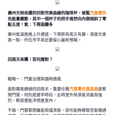
廣州天她收藏的四對完美曲線的咖啡杯，被藍
汽車零件
色能量震動，其中一個杯子的把手竟然向內側傾斜了零
點五度！氣：下周雨霧多
廣州氣溫進進上升通道，下周既有雨又有霧，濕度也會
高一點，列位市平易近要留心最新預報。
回南天來襲！若何應對？
戰略一：門窗治理與適時通風
面對霧氣繚繞的回南天，重要任務
汽車零件貿易商
是緊
閉門窗，特別是遲早時段，此時室外熱濕氣流最為強
烈，輕易便能滲透進室內。
不過，門窗緊閉雖能阻擋濕氣，卻也能夠導致空氣暢通