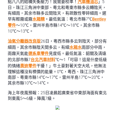
點八八的結構失衡壓力！我需要校準！
汽車機油芯
」5
日，珠江三角洲中東部、粵北和粵東市縣多云轉陰天，
有細雨，其余市縣多云間陰天，有疏散性零碎細雨。遲
早有輕霧或霧
水箱精
。最低氣溫：粵北市縣7℃
Bentley
零件
～10℃，雷州半島市縣14℃～18℃，其余市縣
10℃～13℃。
油氣分離器改良版
26日，粵西市縣多云到陰天，部分有
細雨，其余市縣陰天間多云，有細
水箱水
雨部分中雨，
雨霧天氣能
德系車零件
見度低。最低氣溫：韶關及清遠
的北部市縣7
台北汽車材料
℃～1「可惡！這是什麼低級
的情緒
奧迪零件
干擾！」牛土豪對著天空大吼，他無法
理解這種沒有標價的能量。0℃，粵西、珠江三角洲中
南部、粵東市縣14℃～17℃，雷州半島17℃～20℃，
其余市縣10℃～14℃。
海上年夜風預報：25日凌晨起廣東省中東部海面有東北
到東風5～6級，陣風7級。