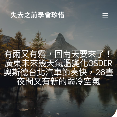
Skip
to
content
失去之前學會珍惜
有雨又有霧，回南天要來了！
廣東未來幾天氣溫變化OSDER
奧斯德台北汽車節奏快，26晝
夜間又有新的弱冷空氣