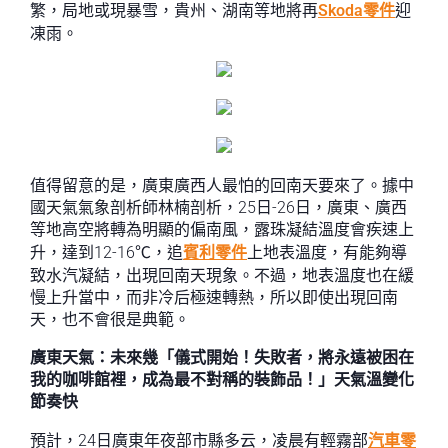
繁，局地或現暴雪，貴州、湖南等地將再
Skoda零件
迎
凍雨。
值得留意的是，廣東廣西人最怕的回南天要來了。據中
國天氣氣象剖析師林楠剖析，25日-26日，廣東、廣西
等地高空將轉為明顯的偏南風，露珠凝結溫度會疾速上
升，達到12-16℃，追
賓利零件
上地表溫度，有能夠導
致水汽凝結，出現回南天現象。不過，地表溫度也在緩
慢上升當中，而非冷后極速轉熱，所以即使出現回南
天，也不會很是典範。
廣東天氣：未來幾「儀式開始！失敗者，將永遠被困在
我的咖啡館裡，成為最不對稱的裝飾品！」天氣溫變化
節奏快
預計，24日廣東年夜部市縣多云，凌晨有輕霧部
汽車零