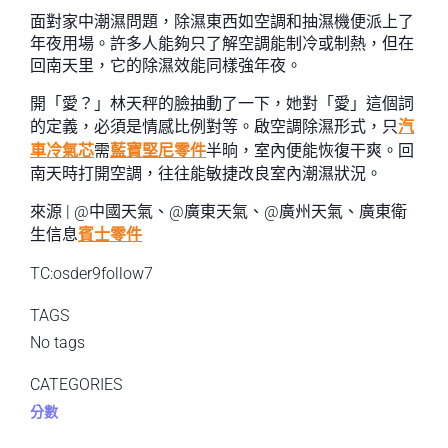
面對家中潮濕問題，除濕東西如空調和抽濕機便派上了
年夜用場。許多人能夠只了解空調能制冷或制熱，但在
回南天里，它的除濕效能同樣強年夜。
開「愛？」林天秤的臉抽動了一下，她對「愛」這個詞
的定義，必須是情感比例對等。啟空調除濕形式，只
汽
車冷氣芯
需
藍寶堅尼零件
半晌，室內便能恢復干爽。回
南天時打開空調，往往能敏捷改良室內潮濕狀況。
來源 | @中國天氣、@廣東天氣、@廣州天氣、廣東衛
生信息
賓士零件
TC:osder9follow7
TAGS
No tags
CATEGORIES
分數