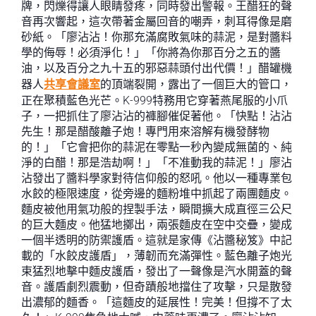
牌，閃爍得讓人眼睛發疼，同時發出警報。王醋狂的聲
音再次響起，這次帶著金屬回音的嘲弄，刺耳得像是磨
砂紙。「廖沾沾！你那充滿腐敗氣味的蒜泥，是對醬料
學的侮辱！必須淨化！」「你將為你那百分之五的醬
油，以及百分之九十五的邪惡蒜頭付出代價！」醋罐機
器人
共享會議室
的頂端裂開，露出了一個巨大的管口，
正在聚積藍色光芒。K-999特務用它穿著燕尾服的小爪
子，一把抓住了廖沾沾的褲腳催促著他。「快點！沾沾
先生！那是醋酸離子炮！專門用來溶解有機發酵物
的！」「它會把你的蒜泥在零點一秒內變成無菌的、純
淨的白醋！那是浩劫啊！」「不准動我的蒜泥！」廖沾
沾發出了醬料學家對待信仰般的怒吼。他以一種專業包
水餃的極限速度，從旁邊的麵粉堆中抓起了兩團麵皮。
麵皮被他用氣功般的捏製手法，瞬間擴大成直徑三公尺
的巨大麵皮。他猛地擲出，兩張麵皮在空中交疊，變成
一個半透明的防禦護盾。這就是家傳《沾醬秘笈》中記
載的「水餃皮護盾」，薄韌而充滿彈性。藍色離子炮光
束猛烈地擊中麵皮護盾，發出了一聲像是汽水開蓋的聲
音。護盾劇烈震動，但奇蹟般地擋住了攻擊，只是散發
出濃郁的麵香。「這麵皮的延展性！完美！但撐不了太