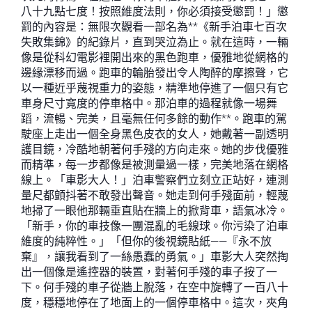
八十九點七度！按照維度法則，你必須接受懲罰！」懲
罰的內容是：無限次觀看一部名為**《新手泊車七百次
失敗集錦》的紀錄片，直到哭泣為止。就在這時，一輛
像是從科幻電影裡開出來的黑色跑車，優雅地從網格的
邊緣漂移而過。跑車的輪胎發出令人陶醉的摩擦聲，它
以一種近乎蔑視重力的姿態，精準地停進了一個只有它
車身尺寸寬度的停車格中。那泊車的過程就像一場舞
蹈，流暢、完美，且毫無任何多餘的動作**。跑車的駕
駛座上走出一個全身黑色皮衣的女人，她戴著一副透明
護目鏡，冷酷地朝著何手殘的方向走來。她的步伐優雅
而精準，每一步都像是被測量過一樣，完美地落在網格
線上。「車影大人！」泊車警察們立刻立正站好，連測
量尺都顫抖著不敢發出聲音。她走到何手殘面前，輕蔑
地掃了一眼他那輛垂直貼在牆上的掀背車，語氣冰冷。
「新手，你的車技像一團混亂的毛線球。你污染了泊車
維度的純粹性。」「但你的後視鏡貼紙——『永不放
棄』，讓我看到了一絲愚蠢的勇氣。」車影大人突然掏
出一個像是遙控器的裝置，對著何手殘的車子按了一
下。何手殘的車子從牆上脫落，在空中旋轉了一百八十
度，穩穩地停在了地面上的一個停車格中。這次，夾角