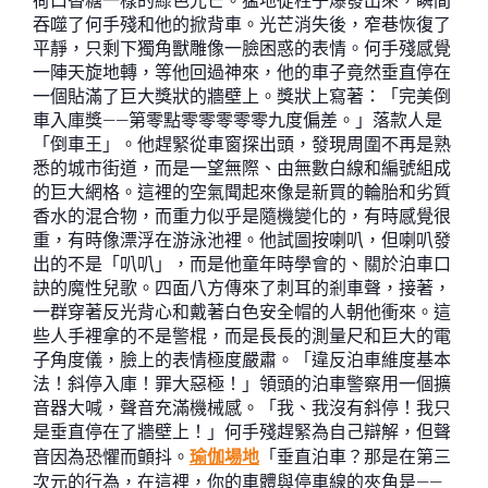
荷口香糖一樣的綠色光芒。猛地從柱子爆發出來，瞬間
吞噬了何手殘和他的掀背車。光芒消失後，窄巷恢復了
平靜，只剩下獨角獸雕像一臉困惑的表情。何手殘感覺
一陣天旋地轉，等他回過神來，他的車子竟然垂直停在
一個貼滿了巨大獎狀的牆壁上。獎狀上寫著：「完美倒
車入庫獎——第零點零零零零零九度偏差。」落款人是
「倒車王」。他趕緊從車窗探出頭，發現周圍不再是熟
悉的城市街道，而是一望無際、由無數白線和編號組成
的巨大網格。這裡的空氣聞起來像是新買的輪胎和劣質
香水的混合物，而重力似乎是隨機變化的，有時感覺很
重，有時像漂浮在游泳池裡。他試圖按喇叭，但喇叭發
出的不是「叭叭」，而是他童年時學會的、關於泊車口
訣的魔性兒歌。四面八方傳來了刺耳的剎車聲，接著，
一群穿著反光背心和戴著白色安全帽的人朝他衝來。這
些人手裡拿的不是警棍，而是長長的測量尺和巨大的電
子角度儀，臉上的表情極度嚴肅。「違反泊車維度基本
法！斜停入庫！罪大惡極！」領頭的泊車警察用一個擴
音器大喊，聲音充滿機械感。「我、我沒有斜停！我只
是垂直停在了牆壁上！」何手殘趕緊為自己辯解，但聲
音因為恐懼而顫抖。
瑜伽場地
「垂直泊車？那是在第三
次元的行為，在這裡，你的車體與停車線的夾角是——