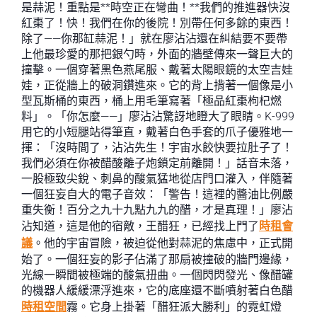
是蒜泥！重點是**時空正在彎曲！**我們的推進器快沒
紅棗了！快！我們在你的後院！別帶任何多餘的東西！
除了——你那缸蒜泥！」就在廖沾沾還在糾結要不要帶
上他最珍愛的那把銀勺時，外面的牆壁傳來一聲巨大的
撞擊。一個穿著黑色燕尾服、戴著太陽眼鏡的太空吉娃
娃，正從牆上的破洞鑽進來。它的背上揹著一個像是小
型瓦斯桶的東西，桶上用毛筆寫著「極品紅棗枸杞燃
料」。「你怎麼——」廖沾沾驚訝地瞪大了眼睛。K-999
用它的小短腿站得筆直，戴著白色手套的爪子優雅地一
揮：「沒時間了，沾沾先生！宇宙水餃快要拉肚子了！
我們必須在你被醋酸離子炮鎖定前離開！」話音未落，
一股極致尖銳、刺鼻的酸氣猛地從店門口灌入，伴隨著
一個狂妄自大的電子音效：「警告！這裡的醬油比例嚴
重失衡！百分之九十九點九九的醋，才是真理！」廖沾
沾知道，這是他的宿敵，王醋狂，已經找上門了
時租會
議
。他的宇宙冒險，被迫從他對蒜泥的焦慮中，正式開
始了。一個狂妄的影子佔滿了那扇被撞破的牆門邊緣，
光線一瞬間被極端的酸氣扭曲。一個閃閃發光、像醋罐
的機器人緩緩漂浮進來，它的底座還不斷噴射著白色醋
時租空間
霧。它身上掛著「醋狂派大勝利」的霓虹燈