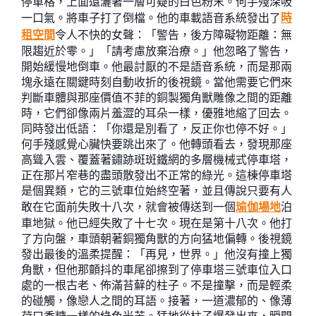
停車格，上面還灑著一層可疑的白色粉末。何手殘深吸
一口氣。將車子打了倒檔。他的車載語音系統發出了
時
租空間
令人不快的女聲：「警告，後方障礙物距離：無
限趨近於零。」「請考慮放棄治療。」他忽略了警告，
開始緩慢地倒車。他最討厭的不是語音系統，而是那兩
塊永遠在關鍵時刻自動收折的後視鏡。當他需要它們來
判斷車體與那座價值不菲的銅製獨角獸雕像之間的距離
時，它們卻像兩片羞澀的耳朵一樣，優雅地縮了回去。
同時發出低語：「你還是別看了，反正你也停不好。」
何手殘感覺心臟快要跳出來了。他轉頭看去，發現那座
高聳入雲、覆蓋著鏽跡斑斑鐵網的多層機械式停車塔，
正在那片窄巷的盡頭散發出不正常的綠光。這棟停車塔
是個異類，它的三號車位始終空著，並且傳說只要有人
敢在它面前失敗十八次，就會被傳送到一個
瑜伽場地
泊
車地獄。他已經失敗了十七次。現在是第十八次。他打
了方向盤，車頭朝著銅獨角獸的方向猛地偏轉。後視鏡
發出最後的溫柔提醒：「再見，世界。」他沒有撞上獨
角獸，但他那顫抖的車尾卻擦到了停車塔三號車位入口
處的一根古老、佈滿苔蘚的柱子。不是撞擊，而是輕柔
的碰觸，像戀人之間的耳語。接著，一道濃郁的、像薄