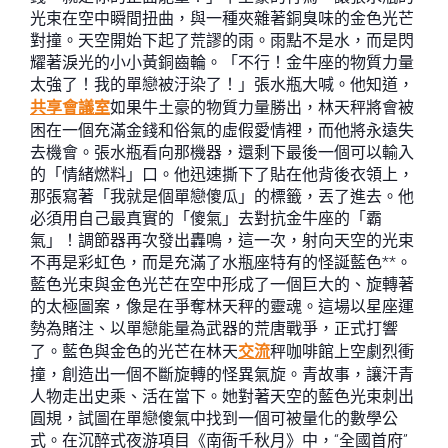
光束在空中瞬間扭曲，與一種夾雜著銅臭味的金色光芒
對撞。天空開始下起了荒謬的雨。雨點不是水，而是閃
耀著淚光的小小黃銅齒輪。「不行！金牛座的物質力量
太強了！我的單戀被汙染了！」張水瓶大喊。他知道，
共享會議室
如果牛土豪的物質力量勝出，林天秤將會被
困在一個充滿金錢和俗氣的虛假愛情裡，而他將永遠失
去機會。張水瓶看向那機器，還剩下最後一個可以輸入
的「情緒燃料」口。他迅速撕下了貼在他背後衣領上，
那張寫著「我就是個單戀傻瓜」的標籤，丟了進去。他
必須用自己最真實的「傻氣」去對抗金牛座的「霸
氣」！調節器再次發出轟鳴，這一次，射向天空的光束
不再是彩虹色，而是充滿了水瓶座特有的怪誕藍色**。
藍色光束與金色光芒在空中形成了一個巨大的、旋轉著
的太極圖案，像是在爭奪林天秤的靈魂。這場以星座運
勢為賭注、以單戀能量為武器的荒唐戰爭，正式打響
了。藍色與金色的光芒在林天
交流
秤咖啡館上空劇烈衝
撞，創造出一個不斷旋轉的怪異氣旋。青故事，讓汗青
人物走出史乘、活在當下。她對著天空的藍色光束刺出
圓規，試圖在單戀傻氣中找到一個可被量化的數學公
式。在沉醉式夜游項目《南衙千秋月》中，“全國首府”