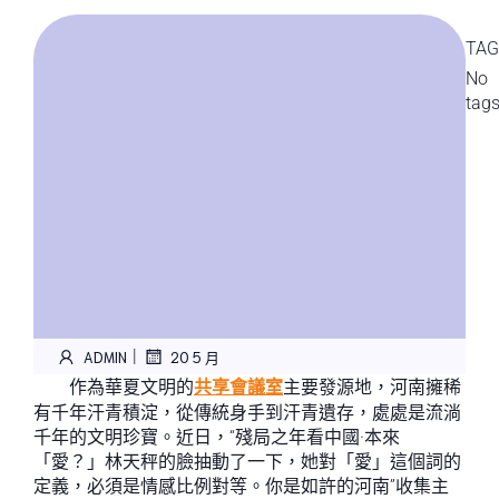
TAG
No
tag
|
ADMIN
20 5 月
作為華夏文明的
共享會議室
主要發源地，河南擁稀
有千年汗青積淀，從傳統身手到汗青遺存，處處是流淌
千年的文明珍寶。近日，“殘局之年看中國·本來
「愛？」林天秤的臉抽動了一下，她對「愛」這個詞的
定義，必須是情感比例對等。你是如許的河南”收集主