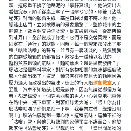
頭，這嚴重干擾了他蒜泥的「寧靜冥想」。他決定出去
看個究竟，順手從桌上拿了一張髒兮兮的，印著《沾醬
秘笈》封面的皺衛生紙，塞進口袋以備不時之需。他一
腳踏出店門，立刻被眼前的景象震驚了。整條城市的主
幹道上，數百個交通信號燈，從東邊到西邊，從高架橋
到巷弄口，全部變成了綠燈。它們不是交替閃爍，而是
固定在「通行」的狀態，同時，每一個燈箱都發出了那
種「咕嚕咕嚕」的聲音，並且有一層淡淡的、熱氣騰騰
的白霧從燈箱的頂部冒出，散發出一種難以名狀的——
麵粉蒸煮過頭的氣味。「麵粉焦慮？還是過度發酵？」
廖沾沾是個醬料學家，對所有食物相關的氣味都極度敏
感。他聞出來了，這是一種只有在極度巨大的麵團因為
壓力過大而散發出的氣味。街上的行人陷
瑜伽教室
入了
混亂。汽車不知道該走還是該停，因為無論從哪個方向
看，都是綠燈。一個穿著西裝的男人小心翼翼地把車停
在路中央，搖下車窗，對著紅綠燈大喊：「喂！你為什
麼咕嚕咕嚕？你倒是紅一下啊！我要向左轉！綠燈沒用
啊！」廖沾沾感覺到一陣心悸。這種氣味，這種不祥的
「咕嚕」聲，與他兒時聽到的家傳預言不謀而合。他想
起家傳《沾醬秘笈》裡記載的第一句：「當世間萬物的