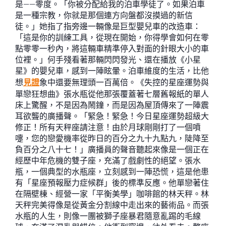
是——零度。「你被分配給我的泊車學徒了。如果泊車
是一種宗教，你就是那個連方向盤都沒摸過的新信
徒。」她指了指旁邊一輛像是巨型嬰兒車的改造車：
「這是你的訓練工具，從現在開始，你得學會如何在零
點零零一秒內，將這輛車精準停入對面的針眼大小的車
位裡。」何手殘看著那輛閃閃發光、還在播放《小星
星》的嬰兒車，感到一陣眩暈。泊車維度的生活，比他
想
見證
象中還要無理頭一百萬倍。《失控的星座運勢與
單戀狂想曲》張水瓶從他那張覆蓋著七層舊報紙的單人
床上驚醒，不是因為鬧鐘，而是因為屋頂傳來了一陣震
耳欲聾的廣播聲。「緊急！緊急！今日星座運勢超級大
修正！所有天秤座請注意！由於月球剛剛打了一個噴
嚏，您的戀愛機率從昨日的百分之九十九點九，陡降至
負百分之八十七！」廣播員的聲音聽起來像是一個正在
經歷中年危機的雙子座，充滿了戲劇性的絕望。張水
瓶，一個典型的水瓶座，立刻感到一陣恐慌，這是他患
有「星座預報壓力症候群」後的標準反應。他單戀著住
在隔壁棟、經營一家「平衡美學」咖啡館的林天秤。林
天秤完美得像是從黃金分割線中走出來的藝術品。而張
水瓶的人生，則像一團被獅子座暴君隨意亂踢的毛線