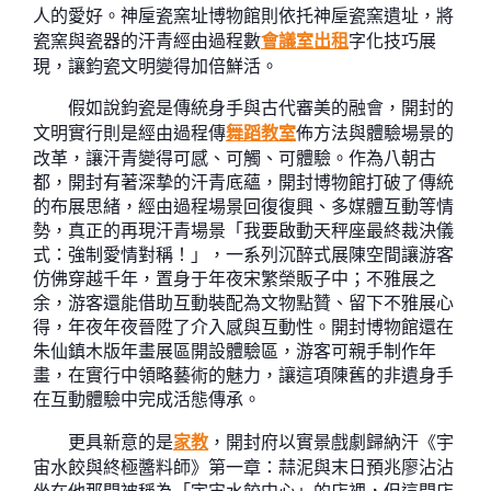
人的愛好。神垕瓷窯址博物館則依托神垕瓷窯遺址，將
瓷窯與瓷器的汗青經由過程數
會議室出租
字化技巧展
現，讓鈞瓷文明變得加倍鮮活。
假如說鈞瓷是傳統身手與古代審美的融會，開封的
文明實行則是經由過程傳
舞蹈教室
佈方法與體驗場景的
改革，讓汗青變得可感、可觸、可體驗。作為八朝古
都，開封有著深摯的汗青底蘊，開封博物館打破了傳統
的布展思緒，經由過程場景回復復興、多媒體互動等情
勢，真正的再現汗青場景「我要啟動天秤座最終裁決儀
式：強制愛情對稱！」，一系列沉醉式展陳空間讓游客
仿佛穿越千年，置身于年夜宋繁榮販子中；不雅展之
余，游客還能借助互動裝配為文物點贊、留下不雅展心
得，年夜年夜晉陞了介入感與互動性。開封博物館還在
朱仙鎮木版年畫展區開設體驗區，游客可親手制作年
畫，在實行中領略藝術的魅力，讓這項陳舊的非遺身手
在互動體驗中完成活態傳承。
更具新意的是
家教
，開封府以實景戲劇歸納汗《宇
宙水餃與終極醬料師》第一章：蒜泥與末日預兆廖沾沾