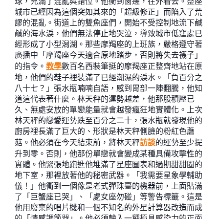
球，充滿了混亂與錯位。他衝到窗邊，往外看去。整座
城市已經因為這個突如其來的「超級修正」而陷入了荒
謬的混亂。街道上的雙魚座們，開始不受控制地流下鹹
鹹的海水淚，他們無法停止地哭泣，導致城市低窪處已
經形成了小型潟湖。那些摩羯座的上班族，嚴格遵守著
廣播中「摩羯座今天適合原地踏步，否則將失去襪子」
的指令。
教學
數百名西裝筆挺的摩羯座正整齊地站在原
地，他們的鞋子裡裝滿了已經潮濕的淚水。「負百分之
八十七？」張水瓶喃喃自語，感到胃部一陣翻騰，他知
道這代表著什麼。林天秤的運勢越差，他那股積壓已
久、無處安放的單戀能量就會越發瘋狂地實體化。上次
林天秤的戀愛運勢跌至百分之二十，張水瓶就發現他的
廚房裡長滿了巨大的、形狀是林天秤側臉的粉紅色蘑
菇。他必須在今天結束前，將林天秤
訪談
的運勢至少提
升到零。否則，他那份單戀就會變成某種具備攻擊性的
實體。他緊張地跑進他堆滿了星座圖表和過期甜甜圈的
地下室，那裡放著他的秘密武器。「我需要星象學輔助
儀！」他衝到一個像是老式彈珠臺的機器前，上面貼滿
了「巨蟹座已哭」、「處女座勿碰」等警告標籤。這是
他用廢棄的唱片機和一個不知名的外星計算器改造而成
的「情感調節器」。他必須輸入一種極具感染力的正面