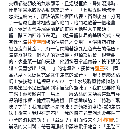
交通都被麵皮的氣味籠罩，且燈號恒綠、聲如湯沸時，
便是宇宙水餃臨界點到來之時。」「七點五個地球年…
怎麼這麼快？」廖沾沾猛地衝回店裡，衝到後廚，打開
了一個藏在舊冰櫃後面的暗門。暗門裡放著一個老舊
的、像是古代金屬保險箱的東西。他輸入了密碼：「一
醬二醋三油四辣五蒜泥」（這是醬料界的基礎公式，只
有像他這
共享空間
樣的傳統派才會用）。保險箱打開，
裡面沒有黃金，只有一個閃爍著詭異紅色光芒的儀器。
這儀器很像一個老式的對講機，但頂部插著一根彎曲
的、像韭菜一樣的天線。他顫抖著拿起儀器，按下通話
鈕。儀器發出「滋——」的電流聲，接著傳
講座
來一陣
高八度、急促且充滿養生焦慮的聲音。「喂！是廖沾沾
嗎！快接聽！這裡是 K-999！宇宙水餃聯盟特級特務！
你那邊是不是已經聞到宇宙級的酸味了？我們需要你的
蒜泥！你被徵召了！馬上！」廖沾沾的耳朵被這聲音震
得嗡嗡作響，他捏著對講機，困惑地喊道：「特務？酸
味？等等！我聞到的不是酸味！是麵粉過度膨脹的焦慮
味！還有，我現在走不開！我的陳年老蒜泥需要每隔三
小時的溫和震動！」「蒜泥？」對面傳來K-9
小樹屋
99
崩潰的尖叫聲，帶著濃濃的中藥味電子雜音：「重點不