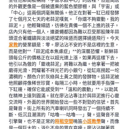
坐在他那間被稱為「宇宙水餃中心」的店裡，但這間店
的外觀更像是一個被遺棄的藍色塑膠棚，與「宇宙」或
「中心」這兩個詞毫無關係。他正在對著一缸已經發酵
了七個月又七天的老蒜泥嘆氣。「你還不夠靈動，我的
蒜泥。」他輕聲細語，彷彿在責備一個不上進的孩子。
店內只有他一個人，連蒼蠅都因為難以忍受那股陳年蒜
頭混合著鐵鏽與淡淡絕望的味道而選擇繞道飛行。今天
家教
的營業額是：零。廖沾沾不安的不是店裡的生意，
而是他對**「蒜泥成本焦慮症」**的深層恐懼。新鮮蒜
頭每公斤的價格正在以超光速上漲，如果再這樣下去，
他引以為傲的「靈魂蒜泥」將難以為繼。他拿著一把被
磨得光滑、閃耀著不祥光芒的小銀勺，從缸底撈起一坨
濃稠的、顏色介於灰綠與土黃之間的發酵物。這蒜泥被
他照顧得像稀世珍寶，每隔三小時，他就要用手指彈一
下缸邊，確保它能感受到**「溫和的震動」**，以助其
在精神上達到圓滿。就在廖沾沾專注於與蒜泥進行心靈
交流時，外面的世界開始發出一些不對勁的信號。首先
是聲音。街上所有的汽車喇叭同時發出了一個持續不
斷、低沉且潮濕的「咕嚕——咕嚕——」聲。這聲音不是
引擎聲，也不是正常的
時租空間
鳴笛
小班教學
聲，而像
是一個巨大的、消化不良的胃在哀嚎。廖沾沾皺著眉