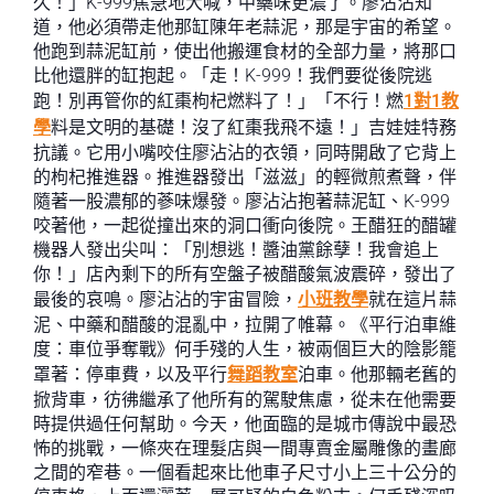
久！」K-999焦急地大喊，中藥味更濃了。廖沾沾知
道，他必須帶走他那缸陳年老蒜泥，那是宇宙的希望。
他跑到蒜泥缸前，使出他搬運食材的全部力量，將那口
比他還胖的缸抱起。「走！K-999！我們要從後院逃
跑！別再管你的紅棗枸杞燃料了！」「不行！燃
1對1教
學
料是文明的基礎！沒了紅棗我飛不遠！」吉娃娃特務
抗議。它用小嘴咬住廖沾沾的衣領，同時開啟了它背上
的枸杞推進器。推進器發出「滋滋」的輕微煎煮聲，伴
隨著一股濃郁的蔘味爆發。廖沾沾抱著蒜泥缸、K-999
咬著他，一起從撞出來的洞口衝向後院。王醋狂的醋罐
機器人發出尖叫：「別想逃！醬油黨餘孽！我會追上
你！」店內剩下的所有空盤子被醋酸氣波震碎，發出了
最後的哀鳴。廖沾沾的宇宙冒險，
小班教學
就在這片蒜
泥、中藥和醋酸的混亂中，拉開了帷幕。《平行泊車維
度：車位爭奪戰》何手殘的人生，被兩個巨大的陰影籠
罩著：停車費，以及平行
舞蹈教室
泊車。他那輛老舊的
掀背車，彷彿繼承了他所有的駕駛焦慮，從未在他需要
時提供過任何幫助。今天，他面臨的是城市傳說中最恐
怖的挑戰，一條夾在理髮店與一間專賣金屬雕像的畫廊
之間的窄巷。一個看起來比他車子尺寸小上三十公分的