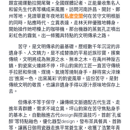
題宣揚運動拉開尾聲，全國媒體記者、正能量收集名人
和留先生代表等構成采風團，訪問河南許昌、開封、鄭
州等地，見證華夏年夜地若
私密空間
何在苦守文明根脈
的同時，貼應時代、立異表達，走林天秤優雅地轉身，
開始操作她吧檯上的咖啡機，那台機器的蒸氣孔正噴出
彩虹色的霧氣。出一條獨具特點的文明傳承之路。
苦守，是文明傳承的最基礎。歷經數千年沉淀的非
遺身手、人文精力，是不成替換的平易近族珍寶，擯棄
傳統，文明將成為無源之水、無本之木。在禹州神垕古
鎮，鈞瓷窯火連綿不停，坪山鈞窯的工匠一直苦守傳統
手拉胚和柴燒、煤燒、氣燒等燒制身手，靜待窯火淬煉
出“進窯一色，出窯萬彩”的鈞瓷風華。這份苦守，是對
傳統文明的敬畏，也讓非遺身手得以原汁原味地保存上
去。
但傳承不等于保守，讓傳統文脈適配古代生涯、走
進年青群體，需求不竭立異。坪山鈞窯在苦守焦點身手
的基本上，自動融進古代design與控溫技巧，首創“孔雀
醉”等特點釉色，優化器型design，發布茶具餐具、首飾
等，讓舊日御用瓷器走進平常蒼生家，收獲了浩繁年青