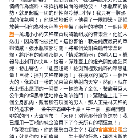
情緒作為燃料，來抵抗那負面的運勢波。「水瓶座的優
勢，就是超脫一切的理性與冷靜…才怪！我只有一腔熱
血的傻氣啊！」他絕望地低吼。他看了一眼腳邊。那裡
放著一個他為林天秤準
分享
備了兩年的禮物：一個用
見
證
一萬塊小小的天秤座黃銅齒輪組成的音樂盒。他從未
送出，因為害怕被拒絕。這份害怕，就是純度最高的單
戀情感。張水瓶咬緊牙關，將那個黃銅齒輪音樂盒砸
爛，將所有的齒輪都倒入「情感調節器」的輸入口。機
器發出刺耳的尖叫，接著，彈珠臺上的燈光開始瘋狂閃
爍，發出警告。「能量超載！檢測到極致純粹的單戀能
量！目標：提升天秤座運勢！」在機器的頂部，一個巨
大的、像彩虹一樣的光束筆直地射向天空。然而，就在
光束衝出屋頂的一瞬間，一輛塗滿了金色、裝飾著巨大
公牛角的悍馬車猛地停在咖啡館門口。駕駛座上走下一
個全身肌肉、戴著鑽石項圈的男人，那人正是林天秤的
狂熱追求者——金牛座霸總牛土豪。牛土豪一腳踢開咖
啡館的門，大聲宣布：「天秤！別管那什麼負運勢！我
已經用一百噸的純金箔買下了今天所有的壞運氣！」
「從現在開始，你的運勢由我主宰！我的
會議室出租
金
錢，就是你的正面能量！」牛土豪的行為，讓張水瓶的