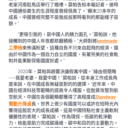
老家河南駐馬店舉行了婚禮。莫帕告知本報記者，彼時
中國通俗蒼生的生涯程度曾經很高了。“顛末20多年的
成長，中國曾經完整不是我叔叔那時看到的那副樣子容
貌。”
“更吸引我的，是中國人的精力面孔。”莫帕說，他
接觸到的中國人年夜都悲觀積極，“大師對將
bestmade
工學椅
來佈滿盼望，這種自負不只來自起飛的經濟，還
由於中國作為一個自力自立的國度，有著完美的社會軌
制并能果斷保衛國度好處。”
2020年，莫帕與趙蕾決議假寓中國。“緣由很簡略
——我愛老婆，我愛中國！”莫帕說，從本身工作成長角
度來說，在中國成長無疑是對的的選擇。“近年來，中
國在經濟科技等範疇的提高令人嘆服。從脫貧攻堅到航
空航天，中國在各個範疇都獲得了高程度成
Standway
電動升降桌
長，世界上很少有國度可以或許在短時光內
獲得這般宏大的成長成績，這是中國特點社會主義軌制
優勝性的表現。”莫帕說，“作為環保、低碳的乾淨動
力，核能是助力完成碳達峰、碳中和目的的主要動力。