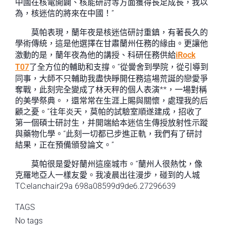
中國在核電開闢、核能研討等方面獲得長足成長，我以
為，核迷信的將來在中國！”
莫帕表現，蘭年夜是核迷信研討重鎮，有著長久的
學術傳統，這是他選擇在甘肅蘭州任務的緣由。更讓他
激動的是，蘭年夜為他的講授、科研任務供給
iRock
T07
了全方位的輔助和支撐。“從黌舍到學院，從引導到
同事，大師不只輔助我盡快睜開任務這場荒誕的戀愛爭
奪戰，此刻完全變成了林天秤的個人表演**，一場對稱
的美學祭典。，還常常在生涯上賜與關懷，處理我的后
顧之憂。”往年炎天，莫帕的試驗室順遂建成，招收了
第一個碩士研討生，并開端給本迷信生傳授放射性示蹤
與藥物化學。“此刻一切都已步進正軌，我們有了研討
結果，正在預備頒發論文。”
莫帕很是愛好蘭州這座城市。“蘭州人很熱忱，像
克羅地亞人一樣友愛。我凌晨出往漫步，碰到的人城
TC:elanchair29a 698a08599d9de6.27296639
TAGS
No tags