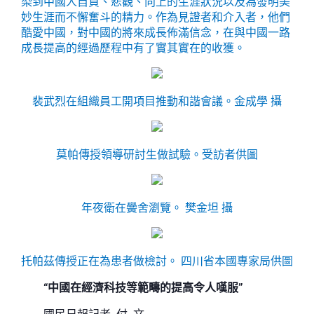
染到中國人自負、悲觀、向上的生涯狀況以及為發明美
妙生涯而不懈奮斗的精力。作為見證者和介入者，他們
酷愛中國，對中國的將來成長佈滿信念，在與中國一路
成長提高的經過歷程中有了實其實在的收獲。
裴武烈在組織員工開項目推動和諧會議。
金成學 攝
莫帕傳授領導研討生做試驗。
受訪者供圖
年夜衛在黌舍瀏覽。
樊金坦 攝
托帕茲傳授正在為患者做檢討。
四川省本國專家局供圖
“中國在經濟科技等範疇的提高令人嘆服”