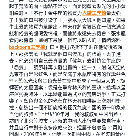
起了荒謬的雨。雨點不是水，而是閃耀著淚光的小小黃
銅齒輪。「不行！金牛座的物質力
人體工學椅
量太強
了！我的單戀被汙染了！」張水瓶大喊。他知道，如果
牛土豪的物質力量勝出，林天秤將會被困在一個充滿金
錢和俗氣的虛假愛情裡，而他將永遠失去機會。張水瓶
看向那機器，還剩下最後一個可以輸入的「情緒燃料
backbone工學椅
」口。他迅速撕下了貼在他背後衣領
上，那張寫著「我就是個單戀傻瓜」的標籤，丟了進
去。他必須用自己最真實的「傻氣」去對抗金牛座的
「霸氣」！調節器再次發出轟鳴，這一次，射向天空的
光束不再是彩虹色，而是充滿了水瓶座特有的怪誕藍色
**。藍色光束與金色光芒在空中形成了一個巨大的、旋
轉著的太極圖案，像是在爭奪林天秤的靈魂。這場以星
座運勢為賭注、以單戀能量為武器的荒唐戰爭，正式打
響了。藍色與金色的光芒在林天秤咖啡館上空劇烈衝
撞，創造出一個不斷旋轉的怪異氣旋。國的第一印象來
自他的叔叔。“上世紀80年月，我的叔叔到中國出差，
訪問了北京等城市。那時的中國人出行重要靠自行車，
并且自行車對于良多家庭來說，還屬于奢靡品。”莫帕
回想，2009年9月，他第一次離開中國，在老婆趙蕾的