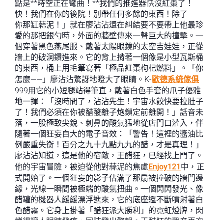
點是**時空正在彎曲！**我們的推進器快沒紅棗了！
快！我們在你的後院！別帶任何多餘的東西！除了——
你那缸蒜泥！」就在廖沾沾還在糾結要不要帶上他最珍
愛的那把銀勺時，外面的牆壁傳來一聲巨大的撞擊。一
個穿著黑色燕尾服、戴著太陽眼鏡的太空吉娃娃，正從
牆上的破洞鑽進來。它的背上揹著一個像是小型瓦斯桶
的東西，桶上用毛筆寫著「極品紅棗枸杞燃料」。「你
怎麼——」廖沾沾驚訝地瞪大了眼睛。K-
歐德系統傢俱
999用它的小短腿站得筆直，戴著白色手套的爪子優雅
地一揮：「沒時間了，沾沾先生！宇宙水餃快要拉肚子
了！我們必須在你被醋酸離子炮鎖定前離開！」話音未
落，一股極致尖銳、刺鼻的酸氣猛地從店門口灌入，伴
隨著一個狂妄自大的電子音效：「警告！這裡的醬油比
例嚴重失衡！百分之九十九點九九的醋，才是真理！」
廖沾沾知道，這是他的宿敵，王醋狂，已經找上門了。
他的宇宙冒險，被迫從他對蒜泥的焦慮
Enjoy121
中，正
式開始了。一個狂妄的影子佔滿了那扇被撞破的牆門邊
緣，光線一瞬間被極端的酸氣扭曲。一個閃閃發光、像
醋罐的機器人緩緩漂浮進來，它的底座還不斷噴射著白
色醋霧。它身上掛著「醋狂派大勝利」的霓虹燈牌，閃