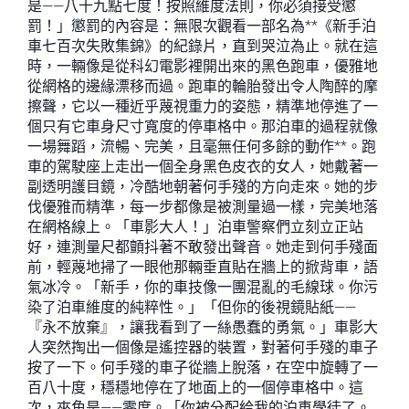
是——八十九點七度！按照維度法則，你必須接受懲
罰！」懲罰的內容是：無限次觀看一部名為**《新手泊
車七百次失敗集錦》的紀錄片，直到哭泣為止。就在這
時，一輛像是從科幻電影裡開出來的黑色跑車，優雅地
從網格的邊緣漂移而過。跑車的輪胎發出令人陶醉的摩
擦聲，它以一種近乎蔑視重力的姿態，精準地停進了一
個只有它車身尺寸寬度的停車格中。那泊車的過程就像
一場舞蹈，流暢、完美，且毫無任何多餘的動作**。跑
車的駕駛座上走出一個全身黑色皮衣的女人，她戴著一
副透明護目鏡，冷酷地朝著何手殘的方向走來。她的步
伐優雅而精準，每一步都像是被測量過一樣，完美地落
在網格線上。「車影大人！」泊車警察們立刻立正站
好，連測量尺都顫抖著不敢發出聲音。她走到何手殘面
前，輕蔑地掃了一眼他那輛垂直貼在牆上的掀背車，語
氣冰冷。「新手，你的車技像一團混亂的毛線球。你污
染了泊車維度的純粹性。」「但你的後視鏡貼紙——
『永不放棄』，讓我看到了一絲愚蠢的勇氣。」車影大
人突然掏出一個像是遙控器的裝置，對著何手殘的車子
按了一下。何手殘的車子從牆上脫落，在空中旋轉了一
百八十度，穩穩地停在了地面上的一個停車格中。這
次，夾角是——零度。「你被分配給我的泊車學徒了。