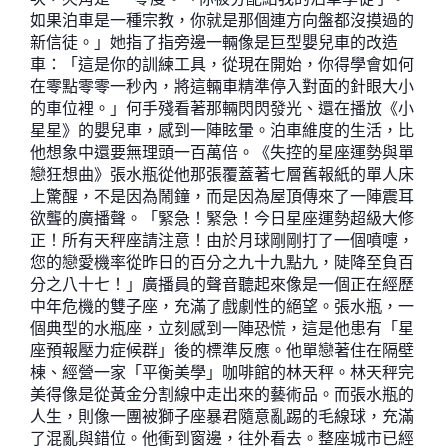
如果泊車是一種宗教，你就是那個連方向盤都沒摸過的
新信徒。」她指了指旁邊一輛像是巨型嬰兒車的改造
車：「這是你的訓練工具，從現在開始，你得學會如何
在零點零零一秒內，將這輛車精準停入對面的針眼大小
的車位裡。」何手殘看著那輛閃閃發光、還在播放《小
星星》的嬰兒車，感到一陣眩暈。泊車維度的生活，比
他想象中還要無理頭一百萬倍。《失控的星座運勢與單
戀狂想曲》張水瓶從他那張覆蓋著七層舊報紙的單人床
上驚醒，不是因為鬧鐘，而是因為屋頂傳來了一陣震耳
欲聾的廣播聲。「緊急！緊急！今日星座運勢超級大修
正！所有天秤座請注意！由於月球剛剛打了一個噴嚏，
您的戀愛機率從昨日的百分之九十九點九，陡降至負百
分之八十七！」廣播員的聲音聽起來像是一個正在經歷
中年危機的雙子座，充滿了戲劇性的絕望。張水瓶，一
個典型的水瓶座，立刻感到一陣恐慌，這是他患有「星
座預報壓力症候群」後的標準反應。他單戀著住在隔壁
棟、經營一家「平衡美學」咖啡館的林天秤。林天秤完
美得像是從黃金分割線中走出來的藝術品。而張水瓶的
人生，則像一團被獅子座暴君隨意亂踢的毛線球，充滿
了混亂與錯位。他衝到窗邊，往外看去。整座城市已經