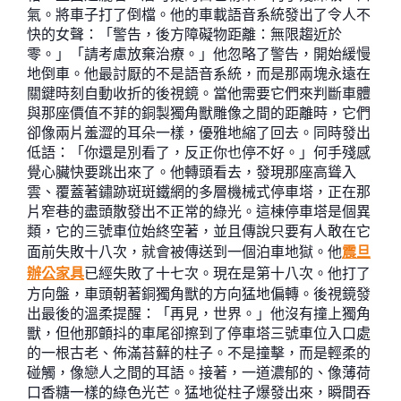
氣。將車子打了倒檔。他的車載語音系統發出了令人不
快的女聲：「警告，後方障礙物距離：無限趨近於
零。」「請考慮放棄治療。」他忽略了警告，開始緩慢
地倒車。他最討厭的不是語音系統，而是那兩塊永遠在
關鍵時刻自動收折的後視鏡。當他需要它們來判斷車體
與那座價值不菲的銅製獨角獸雕像之間的距離時，它們
卻像兩片羞澀的耳朵一樣，優雅地縮了回去。同時發出
低語：「你還是別看了，反正你也停不好。」何手殘感
覺心臟快要跳出來了。他轉頭看去，發現那座高聳入
雲、覆蓋著鏽跡斑斑鐵網的多層機械式停車塔，正在那
片窄巷的盡頭散發出不正常的綠光。這棟停車塔是個異
類，它的三號車位始終空著，並且傳說只要有人敢在它
面前失敗十八次，就會被傳送到一個泊車地獄。他
震旦
辦公家具
已經失敗了十七次。現在是第十八次。他打了
方向盤，車頭朝著銅獨角獸的方向猛地偏轉。後視鏡發
出最後的溫柔提醒：「再見，世界。」他沒有撞上獨角
獸，但他那顫抖的車尾卻擦到了停車塔三號車位入口處
的一根古老、佈滿苔蘚的柱子。不是撞擊，而是輕柔的
碰觸，像戀人之間的耳語。接著，一道濃郁的、像薄荷
口香糖一樣的綠色光芒。猛地從柱子爆發出來，瞬間吞