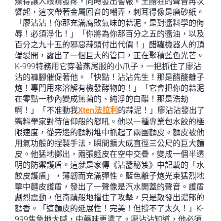
爍得讓人眼睛發疼，同時發出警報。王醋狂的聲音再次
響起，這次帶著金屬回音的嘲弄，刺耳得像是磨砂紙。
「廖沾沾！你那充滿腐敗氣味的蒜泥，是對醬料學的侮
辱！必須淨化！」「你將為你那百分之五的醬油，以及
百分之九十五的邪惡蒜頭付出代價！」醋罐機器人的頂
端裂開，露出了一個巨大的管口，正在聚積藍色光芒。
K-999特務用它穿著燕尾服的小爪子，一把抓住了廖沾
沾的褲腳催促著他。「快點！沾沾先生！那是醋酸離子
炮！專門用來溶解有機發酵物的！」「它會把你的蒜泥
在零點一秒內變成無菌的、純淨的白醋！那是浩劫
啊！」「不准動我
Xten法拉利
的蒜泥！」廖沾沾發出了
醬料學家對待信仰般的怒吼。他以一種專業包水餃的極
限速度，從旁邊的麵粉堆中抓起了兩團麵皮。麵皮被他
用氣功般的捏製手法，瞬間擴大成直徑三公尺的巨大麵
皮。他猛地擲出，兩張麵皮在空中交疊，變成一個半透
明的防禦護盾。這就是家傳《沾醬秘笈》中記載的「水
餃皮護盾」，薄韌而充滿彈性。藍色離子炮光束猛烈地
擊中麵皮護盾，發出了一聲像是汽水開蓋的聲音。護盾
劇烈震動，但奇蹟般地擋住了攻擊，只是散發出濃郁的
麵香。「這麵皮的延展性！完美！但撐不了太久！」K-
999焦急地大喊，中藥味更濃了。廖沾沾知道，他必須