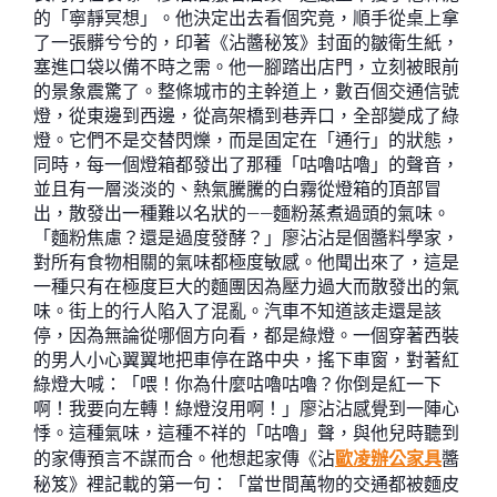
的「寧靜冥想」。他決定出去看個究竟，順手從桌上拿
了一張髒兮兮的，印著《沾醬秘笈》封面的皺衛生紙，
塞進口袋以備不時之需。他一腳踏出店門，立刻被眼前
的景象震驚了。整條城市的主幹道上，數百個交通信號
燈，從東邊到西邊，從高架橋到巷弄口，全部變成了綠
燈。它們不是交替閃爍，而是固定在「通行」的狀態，
同時，每一個燈箱都發出了那種「咕嚕咕嚕」的聲音，
並且有一層淡淡的、熱氣騰騰的白霧從燈箱的頂部冒
出，散發出一種難以名狀的——麵粉蒸煮過頭的氣味。
「麵粉焦慮？還是過度發酵？」廖沾沾是個醬料學家，
對所有食物相關的氣味都極度敏感。他聞出來了，這是
一種只有在極度巨大的麵團因為壓力過大而散發出的氣
味。街上的行人陷入了混亂。汽車不知道該走還是該
停，因為無論從哪個方向看，都是綠燈。一個穿著西裝
的男人小心翼翼地把車停在路中央，搖下車窗，對著紅
綠燈大喊：「喂！你為什麼咕嚕咕嚕？你倒是紅一下
啊！我要向左轉！綠燈沒用啊！」廖沾沾感覺到一陣心
悸。這種氣味，這種不祥的「咕嚕」聲，與他兒時聽到
的家傳預言不謀而合。他想起家傳《沾
歐凌辦公家具
醬
秘笈》裡記載的第一句：「當世間萬物的交通都被麵皮