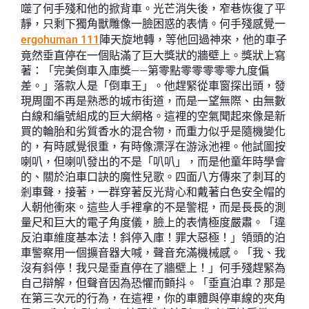
噬了何手殘和他的掀背車。光芒消失後，窄巷恢復了平
靜，只剩下獨角獸雕像一臉困惑的表情。何手殘感覺一
ergohuman 111
陣天旋地轉，等他回過神來，他的車子
竟然垂直停在一個貼滿了巨大獎狀的牆壁上。獎狀上寫
著：「完美倒車入庫獎——第零點零零零零零九度偏
差。」落款人是「倒車王」。他趕緊從車窗探出頭，發
現周圍不再是熟悉的城市街道，而是一望無際、由無數
白線和編號組成的巨大網格。這裡的空氣聞起來像是新
買的輪胎和劣質香水的混合物，而重力似乎是隨機變化
的，有時感覺很重，有時像漂浮在游泳池裡。他試圖按
喇叭，但喇叭發出的不是「叭叭」，而是他童年時學會
的、關於泊車口訣的魔性兒歌。四面八方傳來了刺耳的
剎車聲，接著，一群穿著反光背心和戴著白色安全帽的
人朝他衝來。這些人手裡拿的不是警棍，而是長長的測
量尺和巨大的電子角度儀，臉上的表情極度嚴肅。「違
反泊車維度基本法！斜停入庫！罪大惡極！」領頭的泊
車警察用一個擴音器大喊，聲音充滿機械感。「我、我
沒有斜停！我只是垂直停在了牆壁上！」何手殘趕緊為
自己辯解，但聲音因為恐懼而顫抖。「垂直泊車？那是
在第三次元的行為，在這裡，你的車體與停車線的夾角