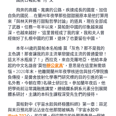
國民日報記者 付 文
飛奔的高鐵、寬廣的公路，疾速成長的國度、加倍
自負的國民……在蘭州年夜學那些甜甜圈原本是他打算用
來「與林天秤進行甜點哲學討論」的道具，現在全部成
了武器。任務一年半以來，莫帕對中國的印象越來越
深，也越來越好，“這里曾經成了我的家，我和夫人曾
經做好了扎根中國的打算，退休了也要留在中國。”
本年44歲的莫帕本名帕維·莫「灰色？那不是我的
主色調！那會讓我的非主流單戀變成主流的普通愛戀！
這太不水瓶座了！」西拉克，來自克羅地亞，他給本身
起的中文名諧音“莫怕
辦公家具
”，意思是在這里無需煩
惱。2020年末，他離開蘭州年夜學核迷信與技巧學院擔
負傳授，是黌舍放射化學專門研究標的目的引進的第一
名外教，今朝在帶3名碩士研討生。參加蘭年夜后，他
把學術前沿常識融進講堂，繚繞鑭系錒系元素分別展開
體系研討，主講的本科生課程深受先生們的接待。
莫帕對中《宇宙水餃與終極醬料師》第一章：蒜泥
與末日預兆廖沾沾坐在他那間被稱為「宇宙水餃中
iRock T07
心」的店裡，但這間店的外觀更像是一個被