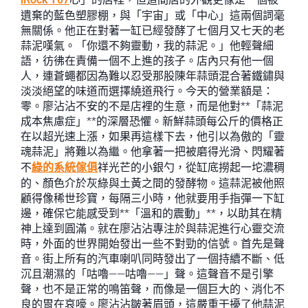
遺棄的藍色塑膠棚，與「宇宙」或「中心」這兩個詞毫
無關係。他正在對著一缸已經發酵了七個月又七天的老
蒜泥嘆氣。「你還不夠靈動，我的蒜泥。」他輕聲細
語，彷彿在責備一個不上進的孩子。店內只有他一個
人，連蒼蠅都因為難以忍受那股陳年蒜頭混合著鐵鏽與
淡淡絕望的味道而選擇繞道飛行。今天的營業額是：
零。廖沾沾不安的不是店裡的生意，而是他對**「蒜泥
成本焦慮症」**的深層恐懼。新鮮蒜頭每公斤的價格正
在以超光速上漲，如果再這樣下去，他引以為傲的「靈
魂蒜泥」將難以為繼。他拿著一把被磨得光滑、閃耀著
不
綠的系統傢俱
祥光芒的小銀勺，從缸底撈起一坨濃稠
的、顏色介於灰綠與土黃之間的發酵物。這蒜泥被他照
顧得像稀世珍寶，每隔三小時，他就要用手指彈一下缸
邊，確保它能感受到**「溫和的震動」**，以助其在精
神上達到圓滿。就在廖沾沾專注於與蒜泥進行心靈交流
時，外面的世界開始發出一些不對勁的信號。首先是聲
音。街上所有的汽車喇叭同時發出了一個持續不斷、低
沉且潮濕的「咕嚕——咕嚕——」聲。這聲音不是引擎
聲，也不是正常的鳴笛聲，而像是一個巨大的、消化不
良的胃在哀嚎。廖沾沾皺著眉頭，這嚴重干擾了他蒜泥