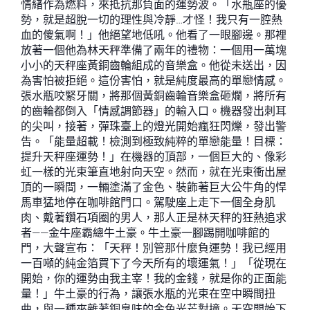
情緒作為燃料，來抵抗那負面的運勢波。「水瓶座的優
勢，就是超脫一切的理性與冷靜…才怪！我只有一腔熱
血的傻氣啊！」他絕望地低吼。他看了一眼腳邊。那裡
放著一個他為林天秤準備了兩年的禮物：一個用一萬塊
小小的天秤座黃銅齒輪組成的音樂盒。他從未送出，因
為害怕被拒絕。這份害怕，就是純度最高的單戀情感。
張水瓶咬緊牙關，將那個黃銅齒輪音樂盒砸爛，將所有
的齒輪都倒入「情感調節器」的輸入口。機器發出刺耳
的尖叫，接著，彈珠臺上的燈光開始瘋狂閃爍，發出警
告。「能量超載！檢測到極致純粹的單戀能量！目標：
提升天秤座運勢！」在機器的頂部，一個巨大的、像彩
虹一樣的光束筆直地射向天空。然而，就在光束衝出屋
頂的一瞬間，一輛塗滿了金色、裝飾著巨大公牛角的悍
馬車猛地停在咖啡館門口。駕駛座上走下一個全身肌
肉、戴著鑽石項圈的男人，那人正是林天秤的狂熱追求
者——金牛座霸總牛土豪。牛土豪一腳踢開咖啡館的
門，大聲宣布：「天秤！別管那什麼負運勢！我已經用
一百噸的純金箔買下了今天所有的壞運氣！」「從現在
開始，你的運勢由我主宰！我的金錢，就是你的正面能
量！」牛土豪的行為，讓張水瓶的光束在空中瞬間扭
曲，與一種夾雜著銅臭味的金色光芒對撞。天空開始下