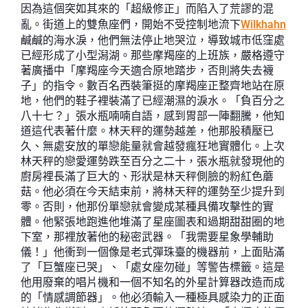
因為這個突如其來的「超級修正」而陷入了荒謬的混
亂。街道上的雙魚座們，開始不受控制地流下
Wilkhahn
鹹鹹的海水淚，他們無法停止地哭泣，導致城市低窪處
已經形成了小型潟湖。那些摩羯座的上班族，嚴格遵守
著廣播中「摩羯座今天適合原地踏步，否則將失去襪
子」的指令。數百名西裝筆挺的摩羯座正整齊地站在原
地，他們的鞋子裡裝滿了已經潮濕的淚水。「負百分之
八十七？」張水瓶喃喃自語，感到胃部一陣翻騰，他知
道這代表著什麼。林天秤的運勢越差，他那股積壓已
久、無處安放的單戀能量就會越發瘋狂地實體化。上次
林天秤的戀愛運勢跌至百分之二十，張水瓶就發現他的
廚房裡長滿了巨大的、形狀是林天秤側臉的粉紅色蘑
菇。他必須在今天結束前，將林天秤的運勢至少提升到
零。否則，他那份單戀就會變成某種具備攻擊性的實
體。他緊張地跑進他堆滿了星座圖表和過期甜甜圈的地
下室，那裡放著他的秘密武器。「我需要星象學輔助
儀！」他衝到一個像是老式彈珠臺的機器前，上面貼滿
了「巨蟹座已哭」、「處女座勿碰」等警告標籤。這是
他用廢棄的唱片機和一個不知名的外星計算器改造而成
的「情感調節器」。他必須輸入一種極具感染力的正面