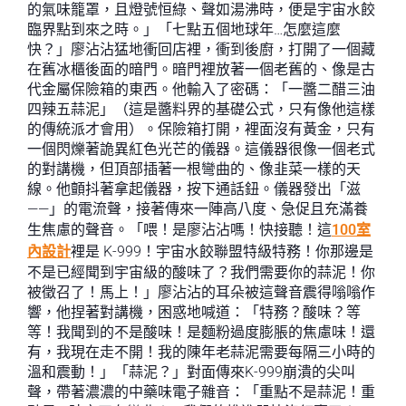
的氣味籠罩，且燈號恒綠、聲如湯沸時，便是宇宙水餃
臨界點到來之時。」「七點五個地球年…怎麼這麼
快？」廖沾沾猛地衝回店裡，衝到後廚，打開了一個藏
在舊冰櫃後面的暗門。暗門裡放著一個老舊的、像是古
代金屬保險箱的東西。他輸入了密碼：「一醬二醋三油
四辣五蒜泥」（這是醬料界的基礎公式，只有像他這樣
的傳統派才會用）。保險箱打開，裡面沒有黃金，只有
一個閃爍著詭異紅色光芒的儀器。這儀器很像一個老式
的對講機，但頂部插著一根彎曲的、像韭菜一樣的天
線。他顫抖著拿起儀器，按下通話鈕。儀器發出「滋
——」的電流聲，接著傳來一陣高八度、急促且充滿養
生焦慮的聲音。「喂！是廖沾沾嗎！快接聽！這
100室
內設計
裡是 K-999！宇宙水餃聯盟特級特務！你那邊是
不是已經聞到宇宙級的酸味了？我們需要你的蒜泥！你
被徵召了！馬上！」廖沾沾的耳朵被這聲音震得嗡嗡作
響，他捏著對講機，困惑地喊道：「特務？酸味？等
等！我聞到的不是酸味！是麵粉過度膨脹的焦慮味！還
有，我現在走不開！我的陳年老蒜泥需要每隔三小時的
溫和震動！」「蒜泥？」對面傳來K-999崩潰的尖叫
聲，帶著濃濃的中藥味電子雜音：「重點不是蒜泥！重