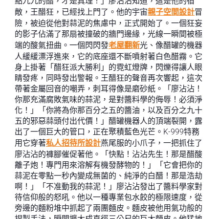
點九九的醋，才是真理！」廖沾沾知道，這是他的宿
敵，王醋狂，已經找上門了。他的宇宙
親子空間設計
冒
險，被迫從他對蒜泥的焦慮中，正式開始了。一個狂妄
的影子佔滿了那扇被撞破的牆門邊緣，光線一瞬間被極
端的酸氣扭曲。一個閃閃發
老屋翻新
光、像醋罐的機器
人緩緩漂浮進來，它的底座還不斷噴射著白色醋霧。它
身上掛著「醋狂派大勝利」的霓虹燈牌，閃爍得讓人眼
睛發疼，同時發出警報。王醋狂的聲音再次響起，這次
帶著金屬回音的嘲弄，刺耳得像是磨砂紙。「廖沾沾！
你那充滿腐敗氣味的蒜泥，是對醬料學的侮辱！必須淨
化！」「你將為你那百分之五的醬油，以及百分之九十
五的邪惡蒜頭付出代價！」醋罐機器人的頂端裂開，露
出了一個巨大的管口，正在聚積藍色光芒。K-999特務
用它穿著
私人招待所設計
燕尾服的小爪子，一把抓住了
廖沾沾的褲腳催促著他。「快點！沾沾先生！那是醋酸
離子炮！專門用來溶解有機發酵物的！」「它會把你的
蒜泥在零點一秒內變成無菌的、純淨的白醋！那是浩劫
啊！」「不准動我的蒜泥！」廖沾沾發出了醬料學家對
待信仰般的怒吼。他以一種專業包水餃的極限速度，從
旁邊的麵粉堆中抓起了兩團麵皮。麵皮被他用氣功般的
捏製手法，瞬間擴大成直徑三公尺的巨大麵皮。他猛地