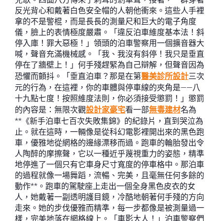
反光背心和戴著白色安全帽的人朝他衝來。這些人手裡
拿的不是警棍，而是長長的測量尺和巨大的電子角度
儀，臉上的表情極度嚴肅。「違反泊車維度基本法！斜
停入庫！罪大惡極！」領頭的泊車警察用一個擴音器大
喊，聲音充滿機械感。「我、我沒有斜停！我只是垂直
停在了牆壁上！」何手殘趕緊為自己辯解，但聲音因為
恐懼而顫抖。「垂直泊車？那是在第
醫美診所設計
三次
元的行為，在這裡，你的車體與停車線的夾角是——八
十九點七度！按照維度法則，你必須接受懲罰！」懲罰
的內容是：無限次觀
設計家豪宅
看一部
無毒建材
名為
**《新手泊車七百次失敗集錦》的紀錄片，直到哭泣為
止。就在這時，一輛像是從科幻電影裡開出來的黑色跑
車，優雅地從網格的邊緣漂移而過。跑車的輪胎發出令
人陶醉的摩擦聲，它以一種近乎蔑視重力的姿態，精準
地停進了一個只有它車身尺寸寬度的停車格中。那泊車
的過程就像一場舞蹈，流暢、完美，且毫無任何多餘的
動作**。跑車的駕駛座上走出一個全身黑色皮衣的女
人，她戴著一副透明護目鏡，冷酷地朝著何手殘的方向
走來。她的步伐優雅而精準，每一步都像是被測量過一
樣，完美地落在網格線上。「車影大人！」泊車警察們