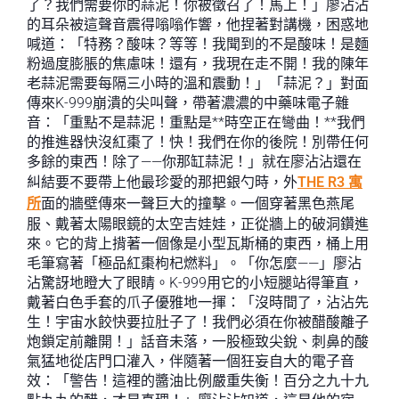
了？我們需要你的蒜泥！你被徵召了！馬上！」廖沾沾
的耳朵被這聲音震得嗡嗡作響，他捏著對講機，困惑地
喊道：「特務？酸味？等等！我聞到的不是酸味！是麵
粉過度膨脹的焦慮味！還有，我現在走不開！我的陳年
老蒜泥需要每隔三小時的溫和震動！」「蒜泥？」對面
傳來K-999崩潰的尖叫聲，帶著濃濃的中藥味電子雜
音：「重點不是蒜泥！重點是**時空正在彎曲！**我們
的推進器快沒紅棗了！快！我們在你的後院！別帶任何
多餘的東西！除了——你那缸蒜泥！」就在廖沾沾還在
糾結要不要帶上他最珍愛的那把銀勺時，外
THE R3 寓
所
面的牆壁傳來一聲巨大的撞擊。一個穿著黑色燕尾
服、戴著太陽眼鏡的太空吉娃娃，正從牆上的破洞鑽進
來。它的背上揹著一個像是小型瓦斯桶的東西，桶上用
毛筆寫著「極品紅棗枸杞燃料」。「你怎麼——」廖沾
沾驚訝地瞪大了眼睛。K-999用它的小短腿站得筆直，
戴著白色手套的爪子優雅地一揮：「沒時間了，沾沾先
生！宇宙水餃快要拉肚子了！我們必須在你被醋酸離子
炮鎖定前離開！」話音未落，一股極致尖銳、刺鼻的酸
氣猛地從店門口灌入，伴隨著一個狂妄自大的電子音
效：「警告！這裡的醬油比例嚴重失衡！百分之九十九