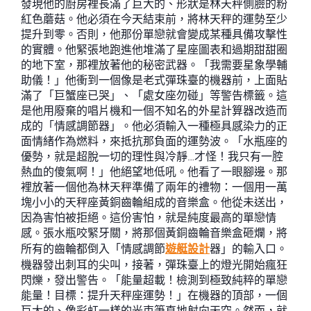
發現他的廚房裡長滿了巨大的、形狀是林天秤側臉的粉
紅色蘑菇。他必須在今天結束前，將林天秤的運勢至少
提升到零。否則，他那份單戀就會變成某種具備攻擊性
的實體。他緊張地跑進他堆滿了星座圖表和過期甜甜圈
的地下室，那裡放著他的秘密武器。「我需要星象學輔
助儀！」他衝到一個像是老式彈珠臺的機器前，上面貼
滿了「巨蟹座已哭」、「處女座勿碰」等警告標籤。這
是他用廢棄的唱片機和一個不知名的外星計算器改造而
成的「情感調節器」。他必須輸入一種極具感染力的正
面情緒作為燃料，來抵抗那負面的運勢波。「水瓶座的
優勢，就是超脫一切的理性與冷靜…才怪！我只有一腔
熱血的傻氣啊！」他絕望地低吼。他看了一眼腳邊。那
裡放著一個他為林天秤準備了兩年的禮物：一個用一萬
塊小小的天秤座黃銅齒輪組成的音樂盒。他從未送出，
因為害怕被拒絕。這份害怕，就是純度最高的單戀情
感。張水瓶咬緊牙關，將那個黃銅齒輪音樂盒砸爛，將
所有的齒輪都倒入「情感調節
遊艇設計
器」的輸入口。
機器發出刺耳的尖叫，接著，彈珠臺上的燈光開始瘋狂
閃爍，發出警告。「能量超載！檢測到極致純粹的單戀
能量！目標：提升天秤座運勢！」在機器的頂部，一個
巨大的、像彩虹一樣的光束筆直地射向天空。然而，就