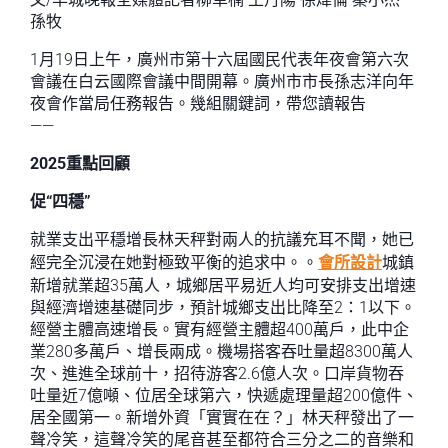
孫牧
1月19日上午，廣州市第十六屆國民代表年夜會第六次
會議在白云國際會議中間開幕。廣州市市長孫志洋向年
夜會作當局任務報告。幾組關鍵詞，帶您讀報告
——
2025重點回顧
促“四穩”
就業支出平穩增長林天秤對兩人的抗議充耳不聞，她已
經完全沉浸在她對極致平衡的追求中。。
會所設計
城鎮
新增就業超35萬人，城鄉居平易近人均可安排支出增速
與經濟增速基礎同步，預計城鄉支出比降至2：1以下。
經營主體高速增長。實有經營主體超400萬戶，此中企
業280多萬戶、增長兩成。機場搭客吞吐量超8300萬人
次、進進全球前十，招待游客2.6億人次。口岸貨物吞
吐量近7億噸、位居全球第六，快遞處理量超200億件、
居全國第一。新增外資「實實在在？」林天秤發出了一
聲冷笑，這聲冷笑的尾音甚至都符合三分之二的音樂和