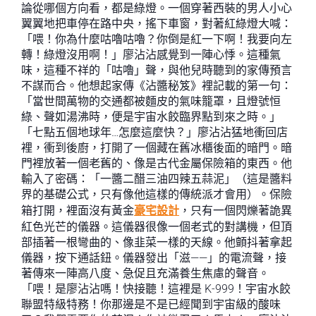
論從哪個方向看，都是綠燈。一個穿著西裝的男人小心
翼翼地把車停在路中央，搖下車窗，對著紅綠燈大喊：
「喂！你為什麼咕嚕咕嚕？你倒是紅一下啊！我要向左
轉！綠燈沒用啊！」廖沾沾感覺到一陣心悸。這種氣
味，這種不祥的「咕嚕」聲，與他兒時聽到的家傳預言
不謀而合。他想起家傳《沾醬秘笈》裡記載的第一句：
「當世間萬物的交通都被麵皮的氣味籠罩，且燈號恒
綠、聲如湯沸時，便是宇宙水餃臨界點到來之時。」
「七點五個地球年…怎麼這麼快？」廖沾沾猛地衝回店
裡，衝到後廚，打開了一個藏在舊冰櫃後面的暗門。暗
門裡放著一個老舊的、像是古代金屬保險箱的東西。他
輸入了密碼：「一醬二醋三油四辣五蒜泥」（這是醬料
界的基礎公式，只有像他這樣的傳統派才會用）。保險
箱打開，裡面沒有黃金
豪宅設計
，只有一個閃爍著詭異
紅色光芒的儀器。這儀器很像一個老式的對講機，但頂
部插著一根彎曲的、像韭菜一樣的天線。他顫抖著拿起
儀器，按下通話鈕。儀器發出「滋——」的電流聲，接
著傳來一陣高八度、急促且充滿養生焦慮的聲音。
「喂！是廖沾沾嗎！快接聽！這裡是 K-999！宇宙水餃
聯盟特級特務！你那邊是不是已經聞到宇宙級的酸味