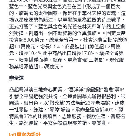
藍色**。藍色光束與金色光芒在空中形成了一個巨大
的、旋轉著的太極圖案，像是在爭奪林天秤的靈魂。這
場以星座運勢為賭注、以單戀能量為武器的荒唐戰爭，
正式打響了。藍色與金色的光芒在林天秤咖啡館上空劇
烈衝撞，創造出一個不斷旋轉的怪異氣旋。。固定資產
投資超8000億元、總量全省第一。社會消費品批發總額
超1.1萬億元、增長5.5%。商品進出口總值超1.2萬億
元、增長10.4%,此中商品出口增長17.8%、增速全省第
一。糧食播種面積、總產、單產實現“三增長”。現代服
務業增添值超1.5萬億元。
辦全運
凸起粵港澳三地齊心同業，“喜洋洋”“樂融融”“鰲魚”等IP
引發全平易近強烈共情，全運會開幕式辦得很勝利、很
圓滿、很出色。以“微改革”方法煥新23座老場館，建成
一批零碳、綠建、“零障”場館。承辦全運會近40%、殘
特奧會35%的比賽項目。志愿服務、餐飲住宿、醫療衛
生、路況運輸、平安保證實現零差錯、零變亂。
loft風室內設計