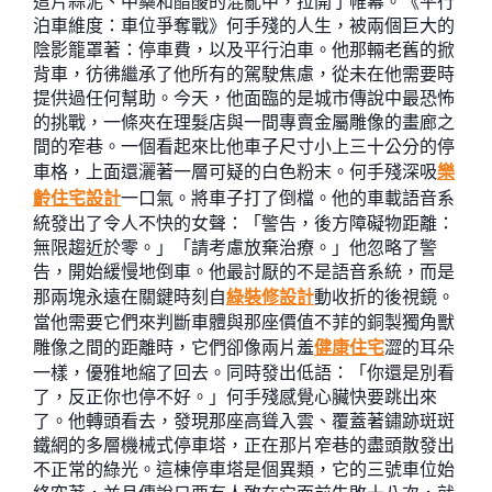
這片蒜泥、中藥和醋酸的混亂中，拉開了帷幕。《平行
泊車維度：車位爭奪戰》何手殘的人生，被兩個巨大的
陰影籠罩著：停車費，以及平行泊車。他那輛老舊的掀
背車，彷彿繼承了他所有的駕駛焦慮，從未在他需要時
提供過任何幫助。今天，他面臨的是城市傳說中最恐怖
的挑戰，一條夾在理髮店與一間專賣金屬雕像的畫廊之
間的窄巷。一個看起來比他車子尺寸小上三十公分的停
車格，上面還灑著一層可疑的白色粉末。何手殘深吸
樂
齡住宅設計
一口氣。將車子打了倒檔。他的車載語音系
統發出了令人不快的女聲：「警告，後方障礙物距離：
無限趨近於零。」「請考慮放棄治療。」他忽略了警
告，開始緩慢地倒車。他最討厭的不是語音系統，而是
那兩塊永遠在關鍵時刻自
綠裝修設計
動收折的後視鏡。
當他需要它們來判斷車體與那座價值不菲的銅製獨角獸
雕像之間的距離時，它們卻像兩片羞
健康住宅
澀的耳朵
一樣，優雅地縮了回去。同時發出低語：「你還是別看
了，反正你也停不好。」何手殘感覺心臟快要跳出來
了。他轉頭看去，發現那座高聳入雲、覆蓋著鏽跡斑斑
鐵網的多層機械式停車塔，正在那片窄巷的盡頭散發出
不正常的綠光。這棟停車塔是個異類，它的三號車位始