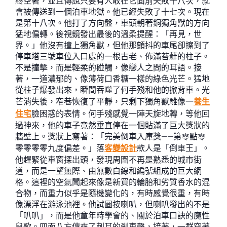
終空著，並且傳說只要有人敢在它面前失敗十八次，就
會被傳送到一個泊車地獄。他已經失敗了十七次。現在
是第十八次。他打了方向盤，車頭朝著銅獨角獸的方向
猛地偏轉。後視鏡發出最後的溫柔提醒：「再見，世
界。」他沒有撞上獨角獸，但他那顫抖的車尾卻擦到了
停車塔三號車位入口處的一根古老、佈滿苔蘚的柱子。
不是撞擊，而是輕柔的碰觸，像戀人之間的耳語。接
著，一道濃郁的、像薄荷口香糖一樣的綠色光芒。猛地
從柱子爆發出來，瞬間吞噬了何手殘和他的掀背車。光
芒消失後，窄巷恢復了平靜，只剩下獨角獸雕像一
養生
住宅
臉困惑的表情。何手殘感覺一陣天旋地轉，等他回
過神來，他的車子竟然垂直停在一個貼滿了巨大獎狀的
牆壁上。獎狀上寫著：「完美倒車入庫獎——第零點零
零零零零九度偏差。」落
客變設計
款人是「倒車王」。
他趕緊從車窗探出頭，發現周圍不再是熟悉的城市街
道，而是一望無際、由無數白線和編號組成的巨大網
格。這裡的空氣聞起來像是新買的輪胎和劣質香水的混
合物，而重力似乎是隨機變化的，有時感覺很重，有時
像漂浮在游泳池裡。他試圖按喇叭，但喇叭發出的不是
「叭叭」，而是他童年時學會的、關於泊車口訣的魔性
兒歌。四面八方傳來了刺耳的剎車聲，接著，一群穿著