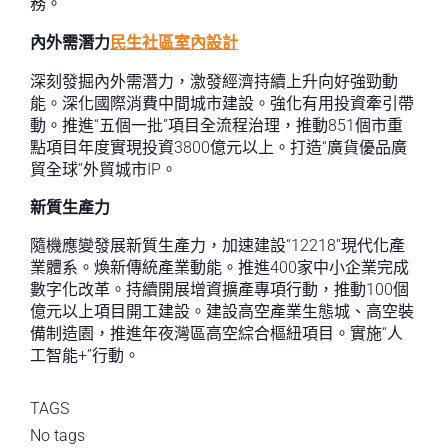
務。
內外需潛力
民生社區室內設計
深刻發掘內外需潛力，激發經濟持續上升向好強勁動
能。深化國際消費中間城市建設。強化有用投資牽引帶
動。推進“五個一批”項目全流程治理，推動851個市重
點項目年度實現投資3800億元以上。打造“廣貨優品廣
貿全球”外貿城市IP。
新質生產力
隨機應變發展新質生產力，加速建設“12218”現代化產
業體系。煥新傳統產業動能。推進400家中小企業完成
數字化改革。持續開展增資擴產專項行動，推動100個
億元以上項目開工建設。建設高空產業生態城、高空裝
備制造園，推進年夜灣區高空綜合樞紐項目。實施“人
工智能+”行動。
TAGS
No tags