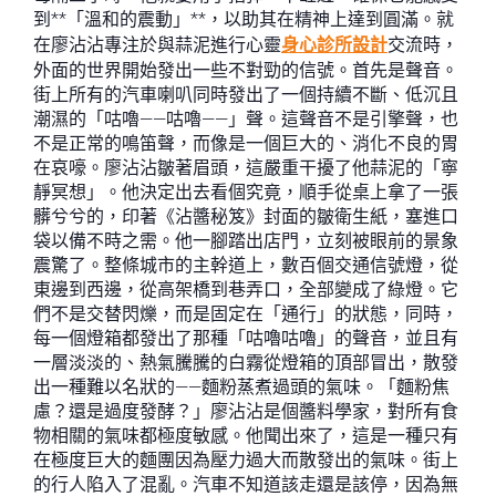
到**「溫和的震動」**，以助其在精神上達到圓滿。就
在廖沾沾專注於與蒜泥進行心靈
身心診所設計
交流時，
外面的世界開始發出一些不對勁的信號。首先是聲音。
街上所有的汽車喇叭同時發出了一個持續不斷、低沉且
潮濕的「咕嚕——咕嚕——」聲。這聲音不是引擎聲，也
不是正常的鳴笛聲，而像是一個巨大的、消化不良的胃
在哀嚎。廖沾沾皺著眉頭，這嚴重干擾了他蒜泥的「寧
靜冥想」。他決定出去看個究竟，順手從桌上拿了一張
髒兮兮的，印著《沾醬秘笈》封面的皺衛生紙，塞進口
袋以備不時之需。他一腳踏出店門，立刻被眼前的景象
震驚了。整條城市的主幹道上，數百個交通信號燈，從
東邊到西邊，從高架橋到巷弄口，全部變成了綠燈。它
們不是交替閃爍，而是固定在「通行」的狀態，同時，
每一個燈箱都發出了那種「咕嚕咕嚕」的聲音，並且有
一層淡淡的、熱氣騰騰的白霧從燈箱的頂部冒出，散發
出一種難以名狀的——麵粉蒸煮過頭的氣味。「麵粉焦
慮？還是過度發酵？」廖沾沾是個醬料學家，對所有食
物相關的氣味都極度敏感。他聞出來了，這是一種只有
在極度巨大的麵團因為壓力過大而散發出的氣味。街上
的行人陷入了混亂。汽車不知道該走還是該停，因為無