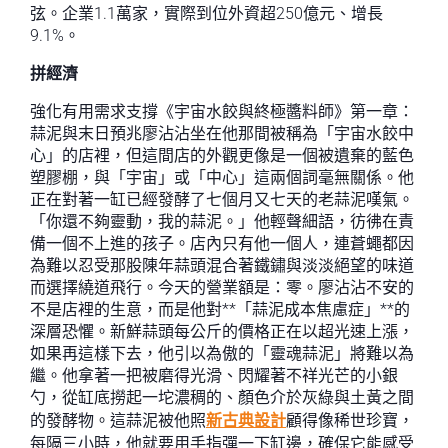
弦。企業1.1萬家，實際到位外資超250億元、增長
9.1%。
拼經濟
強化有用需求支撐《宇宙水餃與終極醬料師》第一章：
蒜泥與末日預兆廖沾沾坐在他那間被稱為「宇宙水餃中
心」的店裡，但這間店的外觀更像是一個被遺棄的藍色
塑膠棚，與「宇宙」或「中心」這兩個詞毫無關係。他
正在對著一缸已經發酵了七個月又七天的老蒜泥嘆氣。
「你還不夠靈動，我的蒜泥。」他輕聲細語，彷彿在責
備一個不上進的孩子。店內只有他一個人，連蒼蠅都因
為難以忍受那股陳年蒜頭混合著鐵鏽與淡淡絕望的味道
而選擇繞道飛行。今天的營業額是：零。廖沾沾不安的
不是店裡的生意，而是他對**「蒜泥成本焦慮症」**的
深層恐懼。新鮮蒜頭每公斤的價格正在以超光速上漲，
如果再這樣下去，他引以為傲的「靈魂蒜泥」將難以為
繼。他拿著一把被磨得光滑、閃耀著不祥光芒的小銀
勺，從缸底撈起一坨濃稠的、顏色介於灰綠與土黃之間
的發酵物。這蒜泥被他照
新古典設計
顧得像稀世珍寶，
每隔三小時，他就要用手指彈一下缸邊，確保它能感受