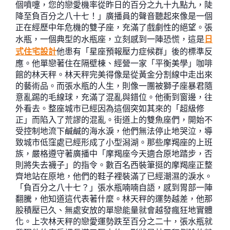
個噴嚏，您的戀愛機率從昨日的百分之九十九點九，陡
降至負百分之八十七！」廣播員的聲音聽起來像是一個
正在經歷中年危機的雙子座，充滿了戲劇性的絕望。張
水瓶，一個典型的水瓶座，立刻感到一陣恐慌，這是
日
式住宅設計
他患有「星座預報壓力症候群」後的標準反
應。他單戀著住在隔壁棟、經營一家「平衡美學」咖啡
館的林天秤。林天秤完美得像是從黃金分割線中走出來
的藝術品。而張水瓶的人生，則像一團被獅子座暴君隨
意亂踢的毛線球，充滿了混亂與錯位。他衝到窗邊，往
外看去。整座城市已經因為這個突如其來的「超級修
正」而陷入了荒謬的混亂。街道上的雙魚座們，開始不
受控制地流下鹹鹹的海水淚，他們無法停止地哭泣，導
致城市低窪處已經形成了小型潟湖。那些摩羯座的上班
族，嚴格遵守著廣播中「摩羯座今天適合原地踏步，否
則將失去襪子」的指令。數百名西裝筆挺的摩羯座正整
齊地站在原地，他們的鞋子裡裝滿了已經潮濕的淚水。
「負百分之八十七？」張水瓶喃喃自語，感到胃部一陣
翻騰，他知道這代表著什麼。林天秤的運勢越差，他那
股積壓已久、無處安放的單戀能量就會越發瘋狂地實體
化。上次林天秤的戀愛運勢跌至百分之二十，張水瓶就