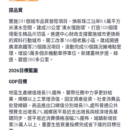
提品質
實施291個城市品質晉陞項目，煥新珠江沿岸8.6萬平方
米濱水空間，建成20公里“濱水慢跑環”，打造100個環
境衛生精品示范區。進選中心財政支撐實施城市更換新
的資料行動城市，開工改革166個老舊小區。建成開通
廣湛高鐵等25個路況項目，滾動完成50個路況擁堵點管
理，增設5萬多個非機動車停車位。新建叢林步道、綠
道、碧道380多公里。
2026目標藍圖
GDP目標
地區生產總值增長5%擺佈、實際任務中力爭更好結
果，規模以上工業增添值、固定資產投資、社會消費品
批發總額、商品進出口總值分別增長5%,處所普通公共
預算支出增長2%,城鄉居平易近支出增長與經濟增長基
礎同步，居平易近消費價格漲幅2%擺佈，城鎮新增就
業26萬人以上，重要生態質量指標完成省下達的目標任