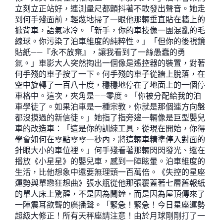
立刻立正站好，連測量尺都顫抖著不敢發出聲音。她走
到何手殘面前，輕蔑地掃了一眼他那輛垂直貼在牆上的
掀背車，語氣冰冷。「新手，你的車技像一團混亂的毛
線球。你污染了泊車維度的純粹性。」「但你的後視鏡
貼紙——『永不放棄』，讓我看到了一絲愚蠢的勇
氣。」車影大人突然掏出一個像是遙控器的裝置，對著
何手殘的車子按了一下。何手殘的車子從牆上脫落，在
空中旋轉了一百八十度，穩穩地停在了地面上的一個停
車格中。這次，夾角是——零度。「你被分配給我的泊
車學徒了。如果泊車是一種宗教，你就是那個連方向盤
都沒摸過的新信徒。」她指了指旁邊一輛像是巨型嬰兒
車的改造車：「這是你的訓練工具，從現在開始，你得
學會如何在零點零零一秒內，將這輛車精準停入對面的
針眼大小的車位裡。」何手殘看著那輛閃閃發光、還在
播放《小星星》的嬰兒車，感到一陣眩暈。泊車維度的
生活，比他想象中還要無理頭一百萬倍。《失控的星座
運勢與單戀狂想曲》張水瓶從他那張覆蓋著七層舊報紙
的單人床上驚醒，不是因為鬧鐘，而是因為屋頂傳來了
一陣震耳欲聾的廣播聲。「緊急！緊急！今日星座運勢
超級大修正！所有天秤座請注意！由於月球剛剛打了一