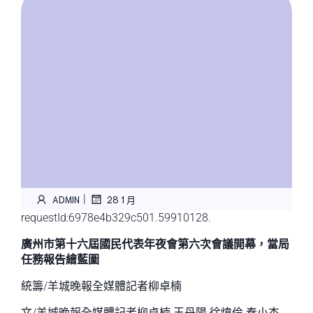
|
ADMIN
28 1 月
requestId:6978e4b329c501.59910128.
廣州市第十六屆國民代表年夜會第六次會議開幕，當局
任務報告繪藍圖
統籌/羊城晚報全媒體記者柳卓楠
文/羊城晚報全媒體記者柳卓楠 王丹陽 徐煒倫 秦小杰