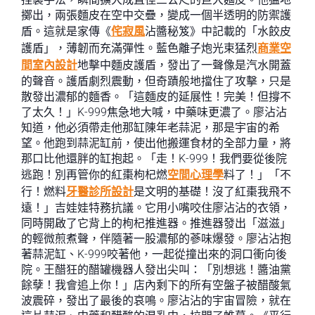
擲出，兩張麵皮在空中交疊，變成一個半透明的防禦護
盾。這就是家傳《
侘寂風
沾醬秘笈》中記載的「水餃皮
護盾」，薄韌而充滿彈性。藍色離子炮光束猛烈
商業空
間室內設計
地擊中麵皮護盾，發出了一聲像是汽水開蓋
的聲音。護盾劇烈震動，但奇蹟般地擋住了攻擊，只是
散發出濃郁的麵香。「這麵皮的延展性！完美！但撐不
了太久！」K-999焦急地大喊，中藥味更濃了。廖沾沾
知道，他必須帶走他那缸陳年老蒜泥，那是宇宙的希
望。他跑到蒜泥缸前，使出他搬運食材的全部力量，將
那口比他還胖的缸抱起。「走！K-999！我們要從後院
逃跑！別再管你的紅棗枸杞燃
空間心理學
料了！」「不
行！燃料
牙醫診所設計
是文明的基礎！沒了紅棗我飛不
遠！」吉娃娃特務抗議。它用小嘴咬住廖沾沾的衣領，
同時開啟了它背上的枸杞推進器。推進器發出「滋滋」
的輕微煎煮聲，伴隨著一股濃郁的蔘味爆發。廖沾沾抱
著蒜泥缸、K-999咬著他，一起從撞出來的洞口衝向後
院。王醋狂的醋罐機器人發出尖叫：「別想逃！醬油黨
餘孽！我會追上你！」店內剩下的所有空盤子被醋酸氣
波震碎，發出了最後的哀鳴。廖沾沾的宇宙冒險，就在