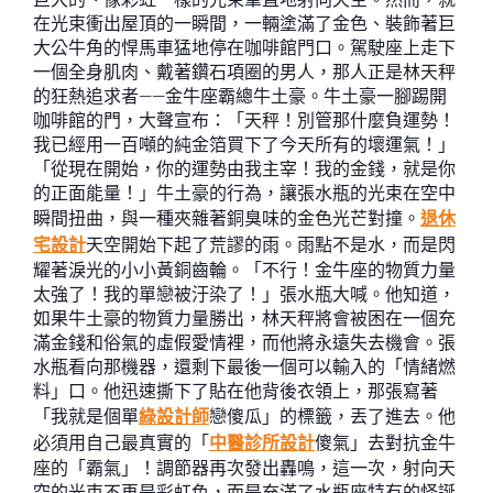
在光束衝出屋頂的一瞬間，一輛塗滿了金色、裝飾著巨
大公牛角的悍馬車猛地停在咖啡館門口。駕駛座上走下
一個全身肌肉、戴著鑽石項圈的男人，那人正是林天秤
的狂熱追求者——金牛座霸總牛土豪。牛土豪一腳踢開
咖啡館的門，大聲宣布：「天秤！別管那什麼負運勢！
我已經用一百噸的純金箔買下了今天所有的壞運氣！」
「從現在開始，你的運勢由我主宰！我的金錢，就是你
的正面能量！」牛土豪的行為，讓張水瓶的光束在空中
瞬間扭曲，與一種夾雜著銅臭味的金色光芒對撞。
退休
宅設計
天空開始下起了荒謬的雨。雨點不是水，而是閃
耀著淚光的小小黃銅齒輪。「不行！金牛座的物質力量
太強了！我的單戀被汙染了！」張水瓶大喊。他知道，
如果牛土豪的物質力量勝出，林天秤將會被困在一個充
滿金錢和俗氣的虛假愛情裡，而他將永遠失去機會。張
水瓶看向那機器，還剩下最後一個可以輸入的「情緒燃
料」口。他迅速撕下了貼在他背後衣領上，那張寫著
「我就是個單
綠設計師
戀傻瓜」的標籤，丟了進去。他
必須用自己最真實的「
中醫診所設計
傻氣」去對抗金牛
座的「霸氣」！調節器再次發出轟鳴，這一次，射向天
空的光束不再是彩虹色，而是充滿了水瓶座特有的怪誕