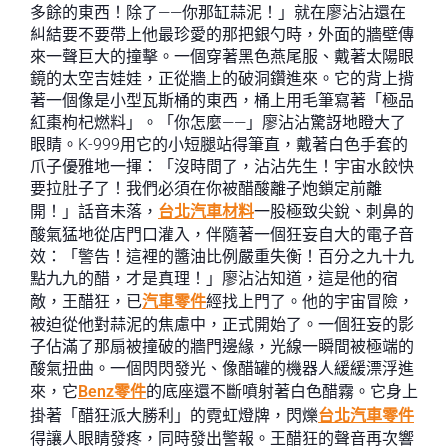
多餘的東西！除了——你那缸蒜泥！」就在廖沾沾還在
糾結要不要帶上他最珍愛的那把銀勺時，外面的牆壁傳
來一聲巨大的撞擊。一個穿著黑色燕尾服、戴著太陽眼
鏡的太空吉娃娃，正從牆上的破洞鑽進來。它的背上揹
著一個像是小型瓦斯桶的東西，桶上用毛筆寫著「極品
紅棗枸杞燃料」。「你怎麼——」廖沾沾驚訝地瞪大了
眼睛。K-999用它的小短腿站得筆直，戴著白色手套的
爪子優雅地一揮：「沒時間了，沾沾先生！宇宙水餃快
要拉肚子了！我們必須在你被醋酸離子炮鎖定前離
開！」話音未落，
台北汽車材料
一股極致尖銳、刺鼻的
酸氣猛地從店門口灌入，伴隨著一個狂妄自大的電子音
效：「警告！這裡的醬油比例嚴重失衡！百分之九十九
點九九的醋，才是真理！」廖沾沾知道，這是他的宿
敵，王醋狂，已
汽車零件
經找上門了。他的宇宙冒險，
被迫從他對蒜泥的焦慮中，正式開始了。一個狂妄的影
子佔滿了那扇被撞破的牆門邊緣，光線一瞬間被極端的
酸氣扭曲。一個閃閃發光、像醋罐的機器人緩緩漂浮進
來，它
Benz零件
的底座還不斷噴射著白色醋霧。它身上
掛著「醋狂派大勝利」的霓虹燈牌，閃爍
台北汽車零件
得讓人眼睛發疼，同時發出警報。王醋狂的聲音再次響