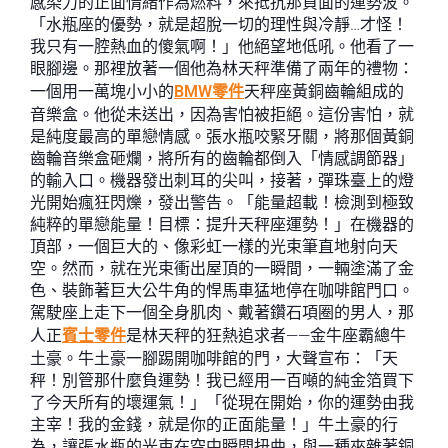
感染力的正面情緒作為燃料，來抵抗那負面的運勢波。
「水瓶座的優勢，就是超脫一切的理性與冷靜…才怪！
我只有一腔熱血的傻氣啊！」他絕望地低吼。他看了一
眼腳邊。那裡放著一個他為林天秤準備了兩年的禮物：
一個用一萬塊小小的
BMW零件
天秤座黃銅齒輪組成的
音樂盒。他從未送出，因為害怕被拒絕。這份害怕，就
是純度最高的單戀情感。張水瓶咬緊牙關，將那個黃銅
齒輪音樂盒砸爛，將所有的齒輪都倒入「情感調節器」
的輸入口。機器發出刺耳的尖叫，接著，彈珠臺上的燈
光開始瘋狂閃爍，發出警告。「能量超載！檢測到極致
純粹的單戀能量！目標：提升天秤座運勢！」在機器的
頂部，一個巨大的、像彩虹一樣的光束筆直地射向天
空。然而，就在光束衝出屋頂的一瞬間，一輛塗滿了金
色、裝飾著巨大公牛角的悍馬車猛地停在咖啡館門口。
駕駛座上走下一個全身肌肉、戴著鑽石項圈的男人，那
人正
賓士零件
是林天秤的狂熱追求者——金牛座霸總牛
土豪。牛土豪一腳踢開咖啡館的門，大聲宣布：「天
秤！別管那什麼負運勢！我已經用一百噸的純金箔買下
了今天所有的壞運氣！」「從現在開始，你的運勢由我
主宰！我的金錢，就是你的正面能量！」牛土豪的行
為，讓張水瓶的光束在空中瞬間扭曲，與一種夾雜著銅