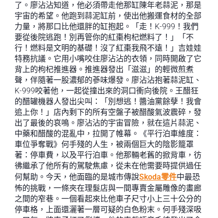
了。廖沾沾知道，他必須帶走他那缸陳年老蒜泥，那是
宇宙的希望。他跑到蒜泥缸前，使出他搬運食材的全部
力量，將那口比他還胖的缸抱起。「走！K-999！我們
要從後院逃跑！別再管你的紅棗枸杞燃料了！」「不
行！燃料是文明的基礎！沒了紅棗我飛不遠！」吉娃娃
特務抗議。它用小嘴咬住廖沾沾的衣領，同時開啟了它
背上的枸杞推進器。推進器發出「滋滋」的輕微煎煮
聲，伴隨著一股濃郁的蔘味爆發。廖沾沾抱著蒜泥缸、
K-999咬著他，一起從撞出來的洞口衝向後院。王醋狂
的醋罐機器人發出尖叫：「別想逃！醬油黨餘孽！我會
追上你！」店內剩下的所有空盤子被醋酸氣波震碎，發
出了最後的哀鳴。廖沾沾的宇宙冒險，就在這片蒜泥、
中藥和醋酸的混亂中，拉開了帷幕。《平行泊車維度：
車位爭奪戰》何手殘的人生，被兩個巨大的陰影籠罩
著：停車費，以及平行泊車。他那輛老舊的掀背車，彷
彿繼承了他所有的駕駛焦慮，從未在他需要時提供過任
何幫助。今天，他面臨的是城市傳說
Skoda零件
中最恐
怖的挑戰，一條夾在理髮店與一間專賣金屬雕像的畫廊
之間的窄巷。一個看起來比他車子尺寸小上三十公分的
停車格，上面還灑著一層可疑的白色粉末。何手殘深吸