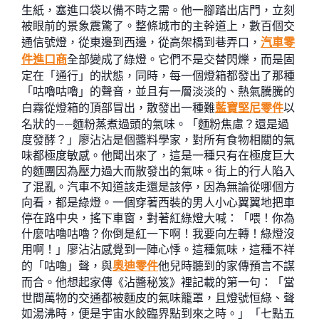
生紙，塞進口袋以備不時之需。他一腳踏出店門，立刻
被眼前的景象震驚了。整條城市的主幹道上，數百個交
通信號燈，從東邊到西邊，從高架橋到巷弄口，
汽車零
件進口商
全部變成了綠燈。它們不是交替閃爍，而是固
定在「通行」的狀態，同時，每一個燈箱都發出了那種
「咕嚕咕嚕」的聲音，並且有一層淡淡的、熱氣騰騰的
白霧從燈箱的頂部冒出，散發出一種難
藍寶堅尼零件
以
名狀的——麵粉蒸煮過頭的氣味。「麵粉焦慮？還是過
度發酵？」廖沾沾是個醬料學家，對所有食物相關的氣
味都極度敏感。他聞出來了，這是一種只有在極度巨大
的麵團因為壓力過大而散發出的氣味。街上的行人陷入
了混亂。汽車不知道該走還是該停，因為無論從哪個方
向看，都是綠燈。一個穿著西裝的男人小心翼翼地把車
停在路中央，搖下車窗，對著紅綠燈大喊：「喂！你為
什麼咕嚕咕嚕？你倒是紅一下啊！我要向左轉！綠燈沒
用啊！」廖沾沾感覺到一陣心悸。這種氣味，這種不祥
的「咕嚕」聲，與
奧迪零件
他兒時聽到的家傳預言不謀
而合。他想起家傳《沾醬秘笈》裡記載的第一句：「當
世間萬物的交通都被麵皮的氣味籠罩，且燈號恒綠、聲
如湯沸時，便是宇宙水餃臨界點到來之時。」「七點五