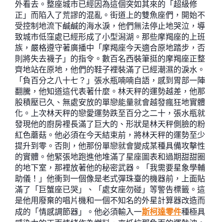
外看去。整座城市已經因為這個突如其來的「超級修
正」而陷入了荒謬的混亂。街道上的雙魚座們，開始不
受控制地流下鹹鹹的海水淚，他們無法停止地哭泣，導
致城市低窪處已經形成了小型潟湖。那些摩羯座的上班
族，嚴格遵守著廣播中「摩羯座今天適合原地踏步，否
則將失去襪子」的指令。數百名西裝筆挺的摩羯座正整
齊地站在原地，他們的鞋子裡裝滿了已經潮濕的淚水。
「負百分之八十七？」張水瓶喃喃自語，感到胃部一陣
翻騰，他知道這代表著什麼。林天秤的運勢越差，他那
股積壓已久、無處安放的單戀能量就會越發瘋狂地實體
化。上次林天秤的戀愛運勢跌至百分之二十，張水瓶就
發現他的廚房裡長滿了巨大的、形狀是林天秤側臉的粉
紅色蘑菇。他必須在今天結束前，將林天秤的運勢至少
提升到零。否則，他那份單戀就會變成某種具備攻擊性
的實體。他緊張地跑進他堆滿了星座圖表和過期甜甜圈
的地下室，那裡放著他的秘密武器。「我需要星象學輔
助儀！」他衝到一個像是老式彈珠臺的機器前，上面貼
滿了「巨蟹座已哭」、「處女座勿碰」等警告標籤。這
是他用廢棄的唱片機和一個不知名的外星計算器改造而
成的「情感調節器」。他必須輸入一
斯柯達零件
種極具