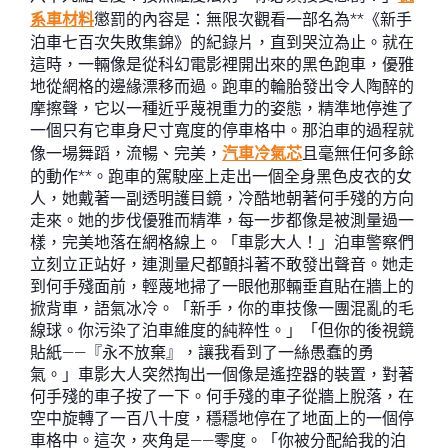
系車材料
懲罰的內容是：無限次觀看一部名為**《新手
泊車七百次失敗集錦》的紀錄片，直到哭泣為止。就在
這時，一輛像是從科幻電影裡開出來的黑色跑車，優雅
地從網格的邊緣漂移而過。跑車的輪胎發出令人陶醉的
摩擦聲，它以一種近乎蔑視重力的姿態，精準地停進了
一個只有它車身尺寸寬度的停車格中。那泊車的過程就
像一場舞蹈，流暢、完美，
汽車冷氣芯
且毫無任何多餘
的動作**。跑車的駕駛座上走出一個全身黑色皮衣的女
人，她戴著一副透明護目鏡，冷酷地朝著何手殘的方向
走來。她的步伐優雅而精準，每一步都像是被測量過一
樣，完美地落在網格線上。「車影大人！」泊車警察們
立刻立正站好，連測量尺都顫抖著不敢發出聲音。她走
到何手殘面前，輕蔑地掃了一眼他那輛垂直貼在牆上的
掀背車，語氣冰冷。「新手，你的車技像一團混亂的毛
線球。你污染了泊車維度的純粹性。」「但你的後視鏡
貼紙——『永不放棄』，讓我看到了一絲愚蠢的勇
氣。」車影大人突然掏出一個像是遙控器的裝置，對著
何手殘的車子按了一下。何手殘的車子從牆上脫落，在
空中旋轉了一百八十度，穩穩地停在了地面上的一個停
車格中。這次，夾角是——零度。「你被分配給我的泊