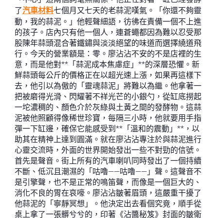
了
汽車材料
七個月又七天的老蒜泥嘆氣。「你還不夠靈
動，我的蒜泥。」他輕聲細語，彷彿在責備一個不上進
的孩子。店內只有他一個人，連蒼蠅都因為難以忍受那
股陳年蒜頭混合著鐵鏽與淡淡絕望的味道而選擇繞道飛
行。今天的營業額是：零。廖沾沾不安的不是店裡的生
意，而是他對**「蒜泥成本焦慮症」**的深層恐懼。新
鮮蒜頭每公斤的價格正在以超光速上漲，如果再這樣下
去，他引以為傲的「靈魂蒜泥」將難以為繼。他拿著一
把被磨得光滑、閃耀著不祥光芒的小銀勺，從缸底撈起
一坨濃稠的、顏色介於灰綠與土黃之間的發酵物。這蒜
泥被他照顧得像稀世珍寶，每隔三小時，他就要用手指
彈一下缸邊，確保它能感受到**「溫和的震動」**，以
助其在精神上達到圓滿。就在廖沾沾專注於與蒜泥進行
心靈交流時，外面的世界開始發出一些不對勁的信號。
首先是聲音。街上所有的汽車喇叭同時發出了一個持續
不斷、低沉且潮濕的「咕嚕——咕嚕——」聲。這聲音不
是引擎聲，也不是正常的鳴笛聲，而像是一個巨大的、
消化不良的胃在哀嚎。廖沾沾皺著眉頭，這嚴重干擾了
他蒜泥的「寧靜冥想」。他決定出去看個究竟，順手從
桌上拿了一張髒兮兮的，印著《沾醬秘笈》封面的皺衛