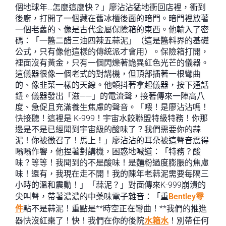
個地球年…怎麼這麼快？」廖沾沾猛地衝回店裡，衝到
後廚，打開了一個藏在舊冰櫃後面的暗門。暗門裡放著
一個老舊的、像是古代金屬保險箱的東西。他輸入了密
碼：「一醬二醋三油四辣五蒜泥」（這是醬料界的基礎
公式，只有像他這樣的傳統派才會用）。保險箱打開，
裡面沒有黃金，只有一個閃爍著詭異紅色光芒的儀器。
這儀器很像一個老式的對講機，但頂部插著一根彎曲
的、像韭菜一樣的天線。他顫抖著拿起儀器，按下通話
鈕。儀器發出「滋——」的電流聲，接著傳來一陣高八
度、急促且充滿養生焦慮的聲音。「喂！是廖沾沾嗎！
快接聽！這裡是 K-999！宇宙水餃聯盟特級特務！你那
邊是不是已經聞到宇宙級的酸味了？我們需要你的蒜
泥！你被徵召了！馬上！」廖沾沾的耳朵被這聲音震得
嗡嗡作響，他捏著對講機，困惑地喊道：「特務？酸
味？等等！我聞到的不是酸味！是麵粉過度膨脹的焦慮
味！還有，我現在走不開！我的陳年老蒜泥需要每隔三
小時的溫和震動！」「蒜泥？」對面傳來K-999崩潰的
尖叫聲，帶著濃濃的中藥味電子雜音：「重
Bentley零
件
點不是蒜泥！重點是**時空正在彎曲！**我們的推進
器快沒紅棗了！快！我們在你的後院
水箱水
！別帶任何