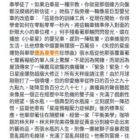
車學徒了。如果泊車是一種宗教，你就是那個連方向盤
都沒摸過的新信徒。」她指了指旁邊一輛像是巨型嬰兒
車的改造車：「這是你的訓練工具，從現在開始，你得
學會如何在零點零零一秒內，將這輛車精準停入對面的
針眼大小的車位裡。」何手殘看著那輛閃閃發光、還在
播放《小星星》的嬰兒車，感到一陣眩暈。泊車維度的
生活，比他想象中還要無理頭一百萬倍。《失控的星座
運勢與單戀
德系車零件
狂想曲》張水瓶從他那張覆蓋著
七層舊報紙的單人床上驚醒，不是因為鬧鐘，而是因為
屋頂傳來了一陣震耳欲聾的廣播聲。「緊急！緊急！今
日星座運勢超級大修正！所有天秤座請注意！由於月球
剛剛打了一個噴嚏，您的戀愛機率從昨日的百分之九十
九點九，陡降至負百分之八十七！」廣播員的聲音聽起
來像是一個正在經歷中年危機的雙子座，充滿了戲劇性
的絕望。張水瓶，一個典型的水瓶座，立刻感到一陣恐
慌，這是他患有「星座預報壓力症候群」後的標準反
應。他單戀著住在隔壁棟、經營一家「平衡美學」咖啡
館的林天秤。林天秤完美得像是從黃金分割線中走出來
的藝術品。而張水瓶的人生，則像一團被獅子座暴君隨
意亂踢的毛線球，充滿了混亂與錯位。他衝到窗邊，往