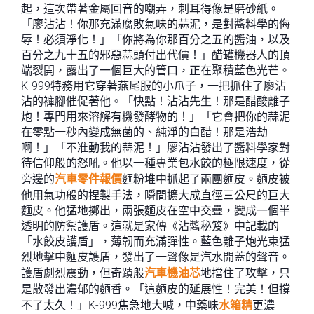
起，這次帶著金屬回音的嘲弄，刺耳得像是磨砂紙。
「廖沾沾！你那充滿腐敗氣味的蒜泥，是對醬料學的侮
辱！必須淨化！」「你將為你那百分之五的醬油，以及
百分之九十五的邪惡蒜頭付出代價！」醋罐機器人的頂
端裂開，露出了一個巨大的管口，正在聚積藍色光芒。
K-999特務用它穿著燕尾服的小爪子，一把抓住了廖沾
沾的褲腳催促著他。「快點！沾沾先生！那是醋酸離子
炮！專門用來溶解有機發酵物的！」「它會把你的蒜泥
在零點一秒內變成無菌的、純淨的白醋！那是浩劫
啊！」「不准動我的蒜泥！」廖沾沾發出了醬料學家對
待信仰般的怒吼。他以一種專業包水餃的極限速度，從
旁邊的
汽車零件報價
麵粉堆中抓起了兩團麵皮。麵皮被
他用氣功般的捏製手法，瞬間擴大成直徑三公尺的巨大
麵皮。他猛地擲出，兩張麵皮在空中交疊，變成一個半
透明的防禦護盾。這就是家傳《沾醬秘笈》中記載的
「水餃皮護盾」，薄韌而充滿彈性。藍色離子炮光束猛
烈地擊中麵皮護盾，發出了一聲像是汽水開蓋的聲音。
護盾劇烈震動，但奇蹟般
汽車機油芯
地擋住了攻擊，只
是散發出濃郁的麵香。「這麵皮的延展性！完美！但撐
不了太久！」K-999焦急地大喊，中藥味
水箱精
更濃