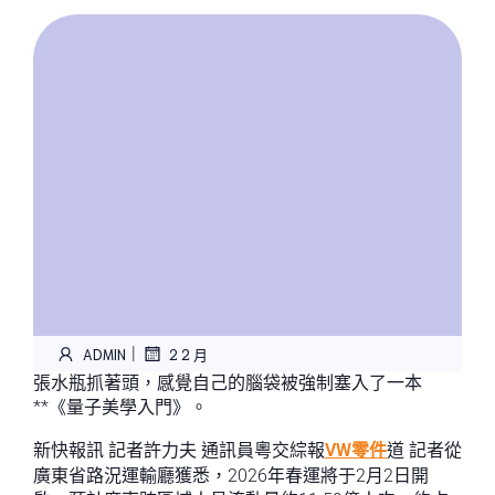
|
ADMIN
2 2 月
張水瓶抓著頭，感覺自己的腦袋被強制塞入了一本
**《量子美學入門》。
新快報訊 記者許力夫 通訊員粵交綜報
VW零件
道 記者從
廣東省路況運輸廳獲悉，2026年春運將于2月2日開