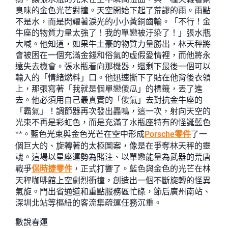
臭味的金色光芒對撞。天空開始下起了荒謬的雨。雨點
不是水，而是閃耀著淚光的小小黃銅齒輪。「不行！金
牛座的物質力量太強了！我的單戀被汙染了！」張水瓶
大喊。他知道，如果牛土豪的物質力量勝出，林天秤將
會被困在一個充滿金錢和俗氣的虛假愛情裡，而他將永
遠失去機會。張水瓶看向那機器，還剩下最後一個可以
輸入的「情緒燃料」口。他迅速撕下了貼在他背後衣領
上，那張寫著「我就是個單戀傻瓜」的標籤，丟了進
去。他必須用自己最真實的「傻氣」去對抗金牛座的
「霸氣」！調節器再次發出轟鳴，這一次，射向天空的
光束不再是彩虹色，而是充滿了水瓶座特有的怪誕藍色
**。藍色光束與金色光芒在空中形成
Porsche零件
了一
個巨大的、旋轉著的太極圖案，像是在爭奪林天秤的靈
魂。這場以星座運勢為賭注、以單戀能量為武器的荒唐
戰爭
保時捷零件
，正式打響了。藍色與金色的光芒在林
天秤咖啡館上空劇烈衝撞，創造出一個不斷旋轉的怪異
氣旋。門出省通道和重點服務區忙碌，節后廣州南站、
深圳北站等樞紐的客流集疏運任務沉重。
數說春運