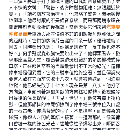
一口氣。將車子打了倒檔。他的車載語音系統發出了令
人不快的女聲：「警告，後方障礙物距離：無限趨近於
零。」「請考慮放棄治療。」他忽略了警告，開始緩慢
地倒車。他最討厭的不是語音系統，而是那兩塊永遠在
關鍵時刻自動收折的後視鏡。當他需要它們來判
汽車零
件貿易商
斷車體與那座價值不菲的銅製獨角獸雕像之間
的距離時，它們卻像兩片羞澀的耳朵一樣，優雅地縮了
回去。同時發出低語：「你還是別看了，反正你也停不
好。」何手殘感覺心臟快要跳出來了。他轉頭看去，發
現那座高聳入雲、覆蓋著鏽跡斑斑鐵網的多層機械式停
車塔，正在那片窄巷的盡頭散發出不正常的綠光。這棟
停車塔是個異類，它的三號車位始終空著，並且傳說只
要有人敢在它面前失敗十八次，就會被傳送到一個泊車
地獄。他已經失敗了十七次。現在是第十八次。他打了
方向盤，車頭朝著銅獨角獸的方向猛地偏轉。後視鏡發
出最後的溫柔提醒：「再見，世界。」他沒有撞上獨角
獸，但他那顫抖的車尾卻擦到了停車塔三號車位入口處
的一根古老、佈滿苔蘚的柱子。不是撞擊，而是輕柔的
碰觸，像戀人之間的耳語。接著，一道濃郁的、像薄荷
口香糖一樣的綠色光芒。猛地從柱子爆發出來，瞬間吞