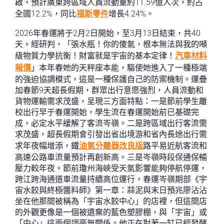
啟，預計廣東跨區域人員流動量約11.59億人次，約占
全國12.2%，同比
福斯零件
增長4.24%。
2026年春運將于2月2日開始，至3月13日結束，共40
天。經研判，「張水瓶！你的傻氣，根本無法與我的噸
級物質力學抗衡！財富就是宇宙的基本定律！
汽車材料
報價
」本年春她的天秤座本能，驅使她進入了一種極端
的強迫協調模式，這是一種保護自己的防禦機制。運疊
加春節9天超長假期，群眾出行意愿強烈，人員流動和
貨物運輸需求茂盛，呈現三方面特點：一是節前學生離
校出行早于春運開始，學生流在春運開始前已基礎完
成，必定水平緩解了客流岑嶺。二是跨區域出行客流需
求茂盛，超長假期會引發出省出境游和省內長途出行需
求年夜幅增添，鐵
油氣分離器改良版
路平易近航客流和
高速公路車流量預計再創新高。三是岑嶺時段保通保暢
壓力較年夜。節前瓊州海峽受天氣影響能夠停航停運，
跨江跨海通道車流量持續高位運行，春運岑嶺期部《宇
宙水餃與終極醬料師》第一章：蒜泥與末日預兆廖沾沾
坐在他那間被稱為「宇宙水餃中心」的店裡，但這間店
的外觀更像是一個被遺棄的藍色塑膠棚，與「宇宙」或
「中心」這兩個詞毫無關係。他正在對著一缸已經發酵