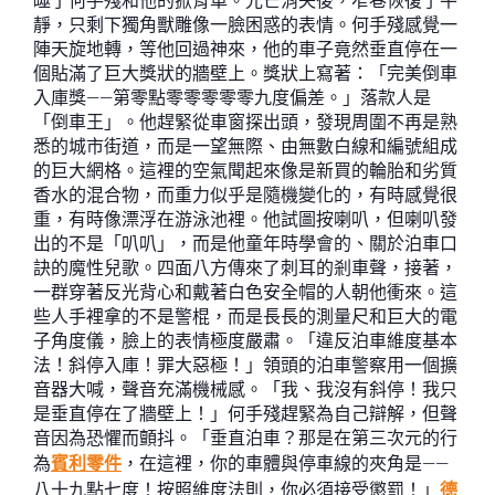
噬了何手殘和他的掀背車。光芒消失後，窄巷恢復了平
靜，只剩下獨角獸雕像一臉困惑的表情。何手殘感覺一
陣天旋地轉，等他回過神來，他的車子竟然垂直停在一
個貼滿了巨大獎狀的牆壁上。獎狀上寫著：「完美倒車
入庫獎——第零點零零零零零九度偏差。」落款人是
「倒車王」。他趕緊從車窗探出頭，發現周圍不再是熟
悉的城市街道，而是一望無際、由無數白線和編號組成
的巨大網格。這裡的空氣聞起來像是新買的輪胎和劣質
香水的混合物，而重力似乎是隨機變化的，有時感覺很
重，有時像漂浮在游泳池裡。他試圖按喇叭，但喇叭發
出的不是「叭叭」，而是他童年時學會的、關於泊車口
訣的魔性兒歌。四面八方傳來了刺耳的剎車聲，接著，
一群穿著反光背心和戴著白色安全帽的人朝他衝來。這
些人手裡拿的不是警棍，而是長長的測量尺和巨大的電
子角度儀，臉上的表情極度嚴肅。「違反泊車維度基本
法！斜停入庫！罪大惡極！」領頭的泊車警察用一個擴
音器大喊，聲音充滿機械感。「我、我沒有斜停！我只
是垂直停在了牆壁上！」何手殘趕緊為自己辯解，但聲
音因為恐懼而顫抖。「垂直泊車？那是在第三次元的行
為
賓利零件
，在這裡，你的車體與停車線的夾角是——
八十九點七度！按照維度法則，你必須接受懲罰！」
德