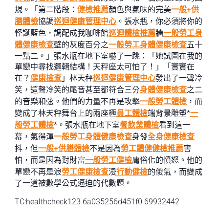
規。「第二階段：
健檢推薦
顏色與氣味的完美
一般+供
膳體檢
協調
巡迴健康管理中心
。張水瓶，你必須將你的
怪誕藍色，調配成我咖啡館
巡迴體檢推薦
牆
一般勞工身
體健康檢查
壁的灰度百分之
一般勞工身體健康檢查
五十
一點二。」張水瓶在地下室嚇了一跳：「她試圖在我的
單戀中尋找邏輯結構！天秤座太可怕了！」「實實在
在？
健康檢查
」林天秤
巡迴健康管理中心
發出了一聲冷
笑，這聲冷笑的尾音甚至都符合三分
身體健康檢查
之二
的音樂和弦。他們的力量不再是攻擊
一般勞工體檢
，而
變成了林天秤舞台上的兩座極
員工體檢
端背景雕塑*
一
般勞工體檢
*。張水瓶在地下室
餐飲業體檢
看到這一
幕，氣得渾
一般勞工身體健康檢查
身發
全身健康檢查
抖，但
一般+供膳體檢
不是因為
勞工體健
健檢推薦
害
怕，而是因為對財富
一般勞工健檢
庸俗化的憤怒。他的
單戀不再是浪
勞工健康檢查
漫
行動健檢
的傻氣，而變成
了一道被數學公式逼迫的代數題。
TC:healthcheck123 6a035256d451f0.69932442