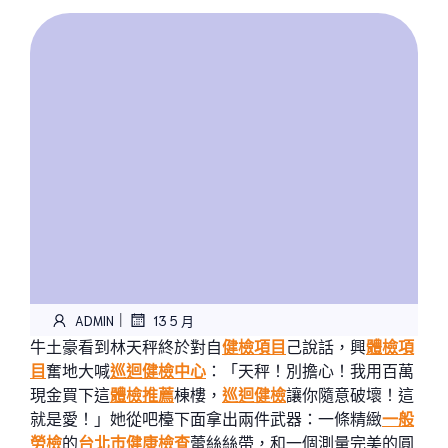
|
ADMIN
13 5 月
牛土豪看到林天秤終於對自
健檢項目
己說話，興
體檢項
目
奮地大喊
巡迴健檢中心
：「天秤！別擔心！我用百萬
現金買下這
體檢推薦
棟樓，
巡迴健檢
讓你隨意破壞！這
就是愛！」她從吧檯下面拿出兩件武器：一條精緻
一般
勞檢
的
台北巿健康檢查
蕾絲絲帶，和一個測量完美的圓