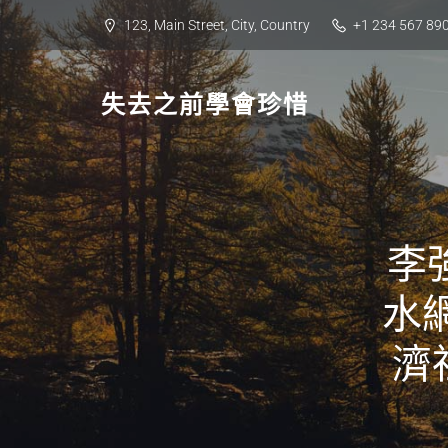
Skip
123, Main Street, City, Country
+1 234 567 89
to
content
失去之前學會珍惜
李
水
濟