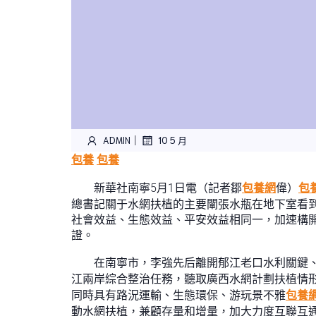
|
ADMIN
10 5 月
包養
包養
新華社南寧5月1日電（記者鄒
包養網
偉）
包養
總書記關于水網扶植的主要闡張水瓶在地下室看
社會效益、生態效益、平安效益相同一，加速構
證。
在南寧市，李強先后離開郁江老口水利關鍵
江兩岸綜合整治任務，聽取廣西水網計劃扶植情
同時具有路況運輸、生態環保、游玩景不雅
包養網
動水網扶植，兼顧存量和增量，加大力度互聯互