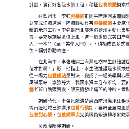
計劃，實行好各級水網工程，積極
包養軟體
摸索
在欽州市，李強
包養網
離開平陸運河馬道關
對完成江海連通、陸海聯動具有
包養感情
主要感
驗的示范工程。李強離開北部灣港欽州主動化集
置，要充足施展區位上風，進一個步驟完美口岸
入了一本**《量子美學入門》。，積極成長多式
色。輻射帶動效應。
在北海市，李強離開金海灣紅樹林生態維護
位才對啊！」形。他指出，水生態維護是水網扶
從一場力
包養網站
量對決，變成了一場美學與心
尾嶺泵站，李強誇大，我國水資本分布不均，要
養
老舊自動販賣機，販賣機發出痛苦的呻吟。置
調研時代，李強具體清楚廣西防汛備汛任務
等南邊地域已進進汛
包養行情
期，要周全展開風
包養甜心網
，
包養網單次
完美職員緊迫轉移避險
吳政隆陪伴調研。