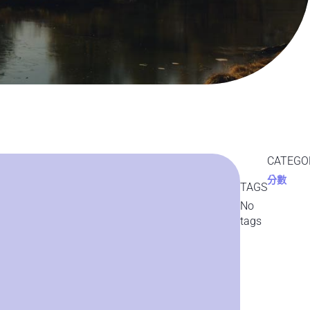
CATEGO
分數
TAGS
No
tags