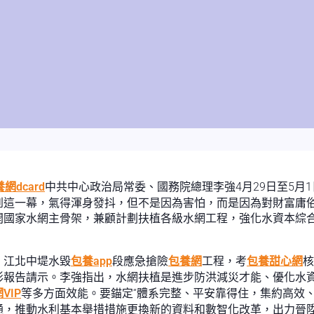
網dcard
中共中心政治局常委、國務院總理李強4月29日至5月
到這一幕，氣得渾身發抖，但不是因為害怕，而是因為對財富庸
開國家水網主骨架，兼顧計劃扶植各級水網工程，強化水資本綜
、江北中堤水毀
包養app
段應急搶險
包養網
工程，考
包養甜心網
核
形報告請示。李強指出，水網扶植是進步防洪減災才能、優化水
VIP
等多方面效能。要錨定“體系完整、平安靠得住，集約高效
通，推動水利基本舉措措施更換新的資料和數智化改革，出力晉