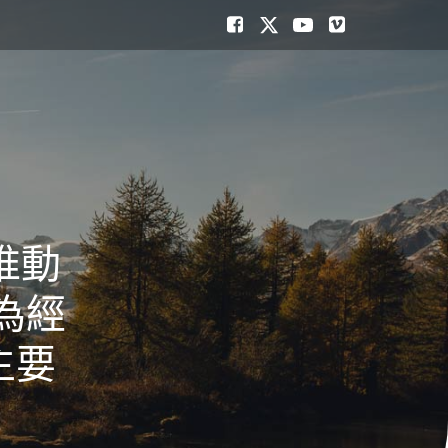
推動
為經
主要