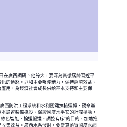
1日在廣西調研。他誇大，要深刻貫徹落練習近平
俗化的憤怒。述和主要唆使精力，保持經濟效益、
合應用，為經濟社會成長供給基本支持和主要保
廣西防洪工程系統和水利關鍵扶植運轉，觀察邕
資本設置裝備擺設、保證國度水平安的計謀舉動，
、綠色智能，輪迴暢達、調控有序”的目的，加速推
陞收集效益。廣西水系發財，要當真落實國度水網