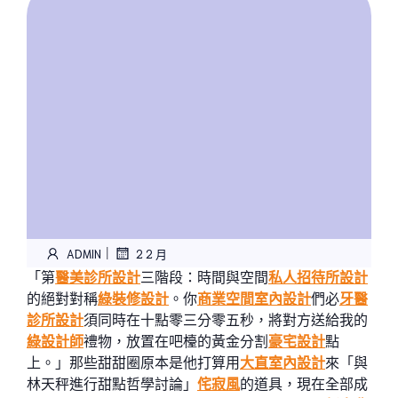
|
ADMIN
2 2 月
「第
醫美診所設計
三階段：時間與空間
私人招待所設計
的絕對對稱
綠裝修設計
。你
商業空間室內設計
們必
牙醫
診所設計
須同時在十點零三分零五秒，將對方送給我的
綠設計師
禮物，放置在吧檯的黃金分割
豪宅設計
點
上。」那些甜甜圈原本是他打算用
大直室內設計
來「與
林天秤進行甜點哲學討論」
侘寂風
的道具，現在全部成