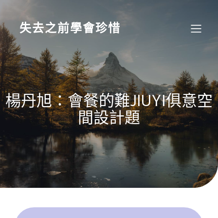
Skip
to
content
失去之前學會珍惜
楊丹旭：會餐的難JIUYI俱意空
間設計題