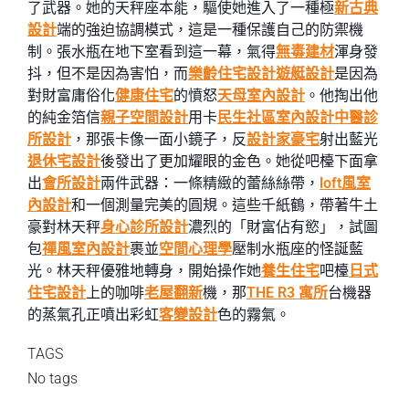
了武器。她的天秤座本能，驅使她進入了一種極
新古典
設計
端的強迫協調模式，這是一種保護自己的防禦機
制。張水瓶在地下室看到這一幕，氣得
無毒建材
渾身發
抖，但不是因為害怕，而
樂齡住宅設計
遊艇設計
是因為
對財富庸俗化
健康住宅
的憤怒
天母室內設計
。他掏出他
的純金箔信
親子空間設計
用卡
民生社區室內設計
中醫診
所設計
，那張卡像一面小鏡子，反
設計家豪宅
射出藍光
退休宅設計
後發出了更加耀眼的金色。她從吧檯下面拿
出
會所設計
兩件武器：一條精緻的蕾絲絲帶，
loft風室
內設計
和一個測量完美的圓規。這些千紙鶴，帶著牛土
豪對林天秤
身心診所設計
濃烈的「財富佔有慾」，試圖
包
禪風室內設計
裹並
空間心理學
壓制水瓶座的怪誕藍
光。林天秤優雅地轉身，開始操作她
養生住宅
吧檯
日式
住宅設計
上的咖啡
老屋翻新
機，那
THE R3 寓所
台機器
的蒸氣孔正噴出彩虹
客變設計
色的霧氣。
TAGS
No tags