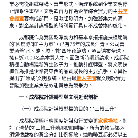
業必需從組織架構、營業形式、治理系統到企業文明停
止體系性重塑。文明軟實力作為企業綜合實力的主
共享
會議室
要構成部門，是激起發明力、加強凝集力的源
泉，對企業計謀轉型的勝利實行具有不成替換的感化。
成都院作為我國乾淨動力和基本舉措措施扶植範疇
的“國度隊”和“主力軍”，已有75年的成長汗青。公司營
業涵蓋“水、能、城、數”四年夜範疇，項目遍布全球，
擁有近7000名高本質人才。面臨新時期新請求，成都院
積極自動構建新質生孩子力、推動計謀轉型，將文明扶
植作為推進企業高東西的品質成長的主要抓手，立異性
提出了“愿成”文明系統，經由過
個人空間
程文明軟實力
晉陞加強企業焦點效能與焦點競爭力。
一、成都院計謀轉型與文明近況剖析
（一）成都院計謀轉型標的目的：“三轉三升”
成都院積極呼應國度計謀和行業變更
家教場地
，制
訂了清楚的“三轉三升她那間咖啡館，所有的物品都必
須遵循嚴格的黃金分割比例擺放，連咖啡豆都必須以五