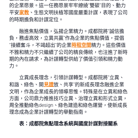
的企業愿景。這一任務愿景牢牢繚繞“雙碳”目的、動力
平安
家教
、生態文明扶植等國度嚴重計謀，表現了公司
的時期擔負和計謀定位。
融進焦點價值，弘揚企業精力。成都院將“誠信擔
負，務虛高效，立異共贏”作為企業的焦點價值，提倡
“接續奮斗，不竭超出”的企業
時租空間
精力。這些價值
不雅和精力不只繼續了公司的精良傳統，也注進了新時
期的內在請求，為計謀轉型供給了價值引領和精力動
力。
立異成長理念，引領計謀轉型。成都院將“立異、
和諧、綠色、開
見證
放、共享”的新成長理念融進企業
文明，作為企業成長的領導思惟。特殊是在立異和綠色
方面，公司鼎力推進技巧立異、治理立異和形式立異，
周全推動綠色design、綠色建造和綠色運營，使新成長
理念成為企業計謀轉型的舉動指南。
表：成都院焦點理念系統與國度計謀對接關系