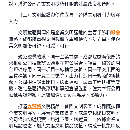
討，增進公司企業文明扶植任務的連續改良和晉陞。
（三）文明載體與傳佈立異：晉陞文明吸引力與滲
入力
文明載體與傳佈是企業文明落地的主要手腕和
聚會
道路。成都院重視文明載體立異和傳佈方法立異，使企
業文明加倍可視、可感、可行。
規范視覺體系，同一企業抽像。成都院嚴厲依照請
求推動公司抽像辨認體系在辦公場合、項目一線等的周
全規范應用，同一項目一線抽像扶植，同一平安東西的
品質標識，同一員工工裝等，出力打造同一規范的新抽
像。公司捉住嚴重節日、嚴重運動、嚴重工程扶植等契
機，強化全體視覺浮現和專題宣揚謀劃，強力奉行公司
抽像辨認體系，連續加強brand共鳴度、影響力。
打造
九宮格
文明精品，晉陞文明影響。成都院扶植
企業文明展室，展現企業成長史、成績史和優良文明。
公司保持切近現實、切近下層、切近員工，依據企業文
明焦點理念，加大力度文明精品扶植，構成一批集中反