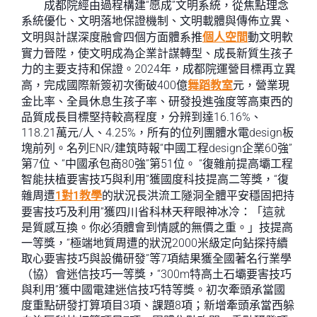
成都院經由過程構建“愿成”文明系統，從焦點理念
系統優化、文明落地保證機制、文明載體與傳佈立異、
文明與計謀深度融會四個方面體系推
個人空間
動文明軟
實力晉陞，使文明成為企業計謀轉型、成長新質生孩子
力的主要支持和保證。2024年，成都院運營目標再立異
高，完成國際新簽初次衝破400億
舞蹈教室
元，營業現
金比率、全員休息生孩子率、研發投進強度等高東西的
品質成長目標堅持較高程度，分辨到達16.16%、
118.21萬元/人、4.25%，所有的位列團體水電design板
塊前列。名列ENR/建筑時報“中國工程design企業60強”
第7位、“中國承包商80強”第51位。 “復雜前提高壩工程
智能扶植要害技巧與利用”獲國度科技提高二等獎，“復
雜周遭
1對1教學
的狀況長洪流工隧洞全體平安穩固把持
要害技巧及利用”獲四川省科林天秤眼神冰冷：「這就
是質感互換。你必須體會到情感的無價之重。」技提高
一等獎，“極端地質周遭的狀況2000米級定向鉆探持續
取心要害技巧與設備研發”等7項結果獲全國著名行業學
（協）會迷信技巧一等獎，“300m特高土石壩要害技巧
與利用”獲中國電建迷信技巧特等獎。初次牽頭承當國
度重點研發打算項目3項、課題8項；新增牽頭承當西躲