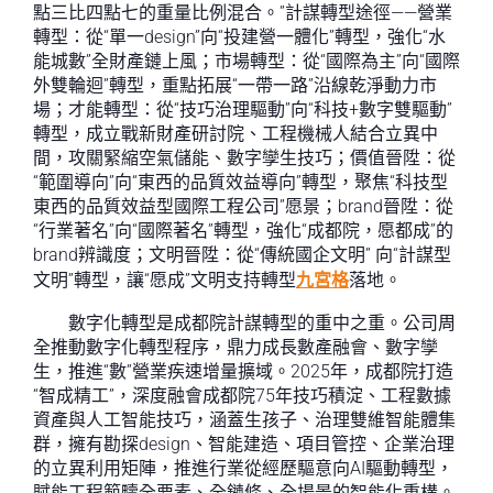
點三比四點七的重量比例混合。”計謀轉型途徑——營業
轉型：從“單一design”向“投建營一體化”轉型，強化“水
能城數”全財產鏈上風；市場轉型：從“國際為主”向“國際
外雙輪迴”轉型，重點拓展“一帶一路”沿線乾淨動力市
場；才能轉型：從“技巧治理驅動”向“科技+數字雙驅動”
轉型，成立戰新財產研討院、工程機械人結合立異中
間，攻關緊縮空氣儲能、數字孿生技巧；價值晉陞：從
“範圍導向”向“東西的品質效益導向”轉型，聚焦“科技型
東西的品質效益型國際工程公司”愿景；brand晉陞：從
“行業著名”向“國際著名”轉型，強化“成都院，愿都成”的
brand辨識度；文明晉陞：從“傳統國企文明” 向“計謀型
文明”轉型，讓“愿成”文明支持轉型
九宮格
落地。
數字化轉型是成都院計謀轉型的重中之重。公司周
全推動數字化轉型程序，鼎力成長數產融會、數字孿
生，推進“數”營業疾速增量擴域。2025年，成都院打造
“智成精工”，深度融會成都院75年技巧積淀、工程數據
資產與人工智能技巧，涵蓋生孩子、治理雙維智能體集
群，擁有勘探design、智能建造、項目管控、企業治理
的立異利用矩陣，推進行業從經歷驅意向AI驅動轉型，
賦能工程範疇全要素、全鏈條、全場景的智能化重構。