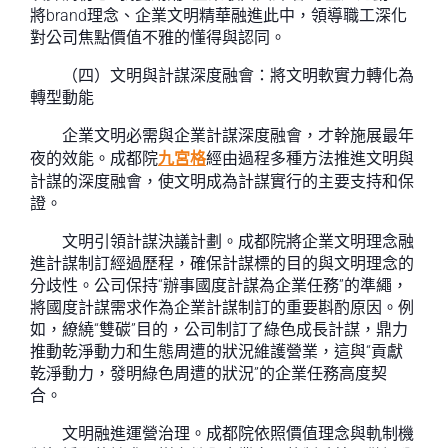
將brand理念、企業文明精華融進此中，領導職工深化
對公司焦點價值不雅的懂得與認同。
（四）文明與計謀深度融會：將文明軟實力轉化為
轉型動能
企業文明必需與企業計謀深度融會，才幹施展最年
夜的效能。成都院
九宮格
經由過程多種方法推進文明與
計謀的深度融會，使文明成為計謀實行的主要支持和保
證。
文明引領計謀決議計劃。成都院將企業文明理念融
進計謀制訂經過歷程，確保計謀標的目的與文明理念的
分歧性。公司保持“辦事國度計謀為企業任務”的準繩，
將國度計謀需求作為企業計謀制訂的重要斟酌原因。例
如，繚繞“雙碳”目的，公司制訂了綠色成長計謀，鼎力
推動乾淨動力和生態周遭的狀況維護營業，這與“貢獻
乾淨動力，發明綠色周遭的狀況”的企業任務高度契
合。
文明融進運營治理。成都院依照價值理念與軌制機