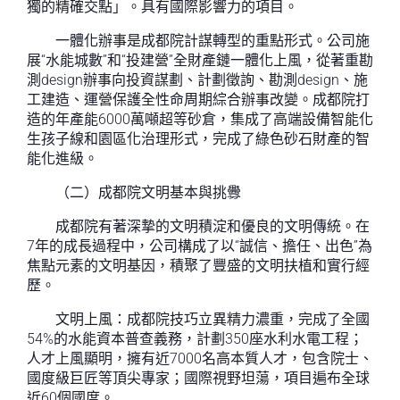
獨的精確交點」。具有國際影響力的項目。
一體化辦事是成都院計謀轉型的重點形式。公司施
展“水能城數”和“投建營”全財產鏈一體化上風，從著重勘
測design辦事向投資謀劃、計劃徵詢、勘測design、施
工建造、運營保護全性命周期綜合辦事改變。成都院打
造的年產能6000萬噸超等砂倉，集成了高端設備智能化
生孩子線和園區化治理形式，完成了綠色砂石財產的智
能化進級。
（二）成都院文明基本與挑釁
成都院有著深摯的文明積淀和優良的文明傳統。在
7年的成長過程中，公司構成了以“誠信、擔任、出色”為
焦點元素的文明基因，積聚了豐盛的文明扶植和實行經
歷。
文明上風：成都院技巧立異精力濃重，完成了全國
54%的水能資本普查義務，計劃350座水利水電工程；
人才上風顯明，擁有近7000名高本質人才，包含院士、
國度級巨匠等頂尖專家；國際視野坦蕩，項目遍布全球
近60個國度。