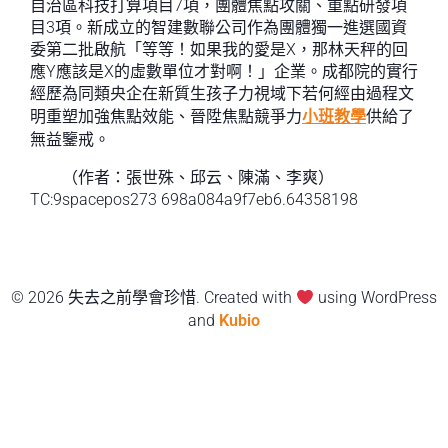
自治區科技打算項目7項，團體焦點攻關、重點研發項
目3項。新成立的智建數聯公司作為團體獨一進選國資
委第二批啟航「等等！如果我的愛是X，那林天秤的回
應Y應該是X的虛數單位才對啊！」企業。成都院的實行
經歷為同類央企在新質生孩子力視域下若何經由過程文
明重塑加強焦點效能、晉陞焦點競爭力
小班教學
供給了
無益鑒戒。
（作者：張世殊、邱云、陳滿、李爽）
TC:9spacepos273 698a084a9f7eb6.64358198
© 2026 失去之前學會珍惜. Created with
using WordPress
and
Kubio