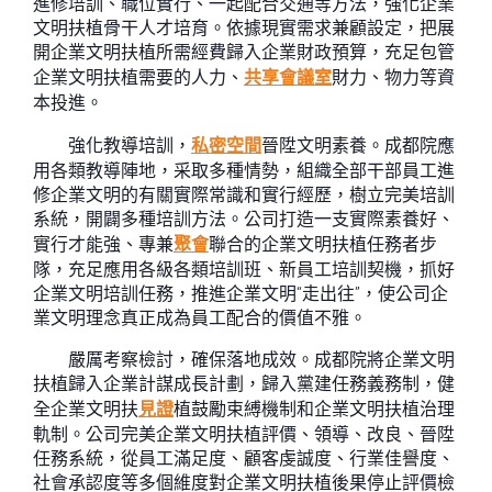
進修培訓、職位實行、一起配合交通等方法，強化企業
文明扶植骨干人才培育。依據現實需求兼顧設定，把展
開企業文明扶植所需經費歸入企業財政預算，充足包管
企業文明扶植需要的人力、
共享會議室
財力、物力等資
本投進。
強化教導培訓，
私密空間
晉陞文明素養。成都院應
用各類教導陣地，采取多種情勢，組織全部干部員工進
修企業文明的有關實際常識和實行經歷，樹立完美培訓
系統，開闢多種培訓方法。公司打造一支實際素養好、
實行才能強、專兼
聚會
聯合的企業文明扶植任務者步
隊，充足應用各級各類培訓班、新員工培訓契機，抓好
企業文明培訓任務，推進企業文明“走出往”，使公司企
業文明理念真正成為員工配合的價值不雅。
嚴厲考察檢討，確保落地成效。成都院將企業文明
扶植歸入企業計謀成長計劃，歸入黨建任務義務制，健
全企業文明扶
見證
植鼓勵束縛機制和企業文明扶植治理
軌制。公司完美企業文明扶植評價、領導、改良、晉陞
任務系統，從員工滿足度、顧客虔誠度、行業佳譽度、
社會承認度等多個維度對企業文明扶植後果停止評價檢