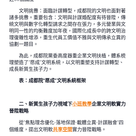
文明挑釁：面臨計謀轉型，成都院的文明也面對著
諸多挑釁。重要包含：文明與計謀婚配度有待晉陞，傳
統文明與數字化轉型請求之間存在張力，多元營業與文
明同一性的均衡難度加年夜，國際化成長中的跨文明治
理復雜性增添，重生代員工價值不雅與文明傳承立異的
協劃一題目。
為此，成都院黨委高度器重企業文明扶植，體系梳
理塑造了“愿成”文明系統，以文明重塑支持計謀轉型、
成長新質生孩子力。
表：成都院“愿成”文明系統框架
二、新質生孩子力視域下
小班教學
企業文明軟實力
晉陞戰略
從“焦點理念優化-落地保證-載體立異-計謀融會”四
個維度，提出文明軟
共享空間
實力晉陞戰略。