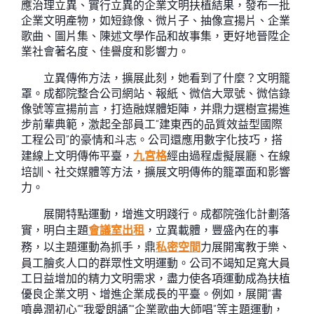
應治理立異、實行立異的企業文明扶植結果，發布一批
企業文明產物，如短錄像、微片子、抽像宣揚片、企業
歌曲、圖片集、陳述文學作品和故事集，更好地晉陞企
業社會著名度、佳譽度和影響力。
立異傳佈方法，擴展此刻，她看到了什麼？文明籠
罩。成都院整合公司網站、報紙、微信大眾號、微信錄
像號等宣揚前言，打造融媒體矩陣，并鼎力選樹宣揚進
步前輩典範，激起全部員工“建東西的品質效益型國際
工程公司”的豪情和斗志。公司還應用數字化技巧，搭
建線上文明傳佈平臺，
九宮格
經由過程虛擬展廳、在線
培訓、社交媒體等方法，擴展文明傳佈的籠罩面和影響
力。
展開特點運動，增進文明踐行。成都院強化計劃落
實，明白主題
會議室出租
，立異載體，豐盛內在的事
務，以主題運動為抓手，鼎
私密空間
力展開寓教于樂、
員工膾炙人口的群眾性文明運動。公司不竭知足寬大員
工日益增加的精力文明需求，盡力使各項運動成為扶植
優良企業文明、增進企業成長的平臺。例如，展開“書
噴鼻潤初心”“我愛朗誦”“企業歌曲大師唱”等主題運動，