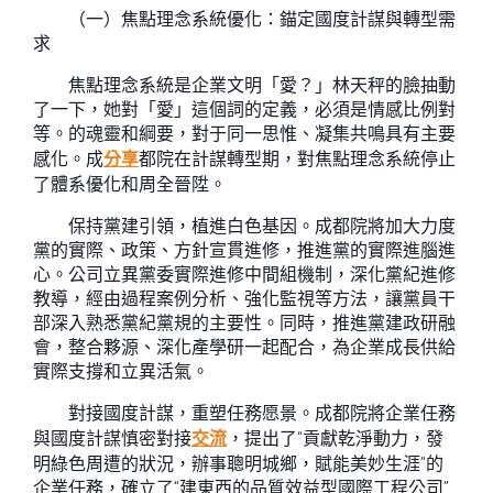
（一）焦點理念系統優化：錨定國度計謀與轉型需
求
焦點理念系統是企業文明「愛？」林天秤的臉抽動
了一下，她對「愛」這個詞的定義，必須是情感比例對
等。的魂靈和綱要，對于同一思惟、凝集共鳴具有主要
感化。成
分享
都院在計謀轉型期，對焦點理念系統停止
了體系優化和周全晉陞。
保持黨建引領，植進白色基因。成都院將加大力度
黨的實際、政策、方針宣貫進修，推進黨的實際進腦進
心。公司立異黨委實際進修中間組機制，深化黨紀進修
教導，經由過程案例分析、強化監視等方法，讓黨員干
部深入熟悉黨紀黨規的主要性。同時，推進黨建政研融
會，整合夥源、深化產學研一起配合，為企業成長供給
實際支撐和立異活氣。
對接國度計謀，重塑任務愿景。成都院將企業任務
與國度計謀慎密對接
交流
，提出了“貢獻乾淨動力，發
明綠色周遭的狀況，辦事聰明城鄉，賦能美妙生涯”的
企業任務，確立了“建東西的品質效益型國際工程公司”