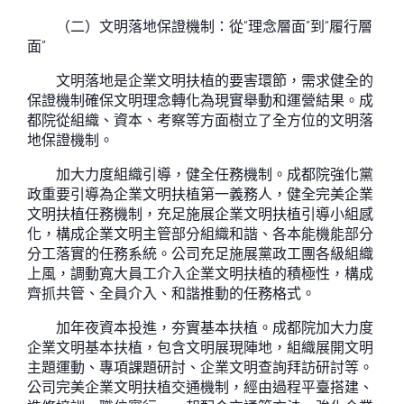
（二）文明落地保證機制：從“理念層面”到“履行層
面”
文明落地是企業文明扶植的要害環節，需求健全的
保證機制確保文明理念轉化為現實舉動和運營結果。成
都院從組織、資本、考察等方面樹立了全方位的文明落
地保證機制。
加大力度組織引導，健全任務機制。成都院強化黨
政重要引導為企業文明扶植第一義務人，健全完美企業
文明扶植任務機制，充足施展企業文明扶植引導小組感
化，構成企業文明主管部分組織和諧、各本能機能部分
分工落實的任務系統。公司充足施展黨政工團各級組織
上風，調動寬大員工介入企業文明扶植的積極性，構成
齊抓共管、全員介入、和諧推動的任務格式。
加年夜資本投進，夯實基本扶植。成都院加大力度
企業文明基本扶植，包含文明展現陣地，組織展開文明
主題運動、專項課題研討、企業文明查詢拜訪研討等。
公司完美企業文明扶植交通機制，經由過程平臺搭建、