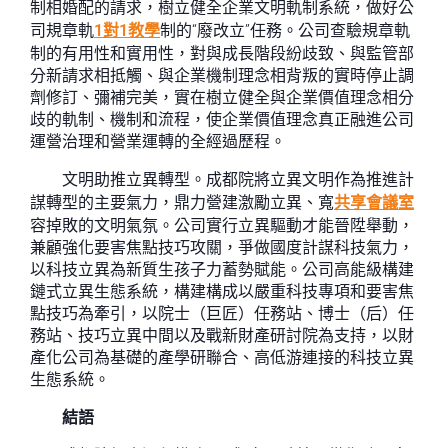
制相婚配的請求，樹立健全企業文明軌制系統，做好公
司規章軌
1對1教學
制的“廢改立”任務。公司查驗規章軌
制的有用性和實用性，對與成長階段紛歧致、與監管部
分新請求相抵觸、與企業機制理念相背叛的實時停止調
劑修訂、彌補完美，實在樹立健全與企業價值理念相分
歧的軌制、機制和流程，使企業價值理念真正融進公司
運營治理和營業運轉的全經過歷程。
文明助推立異轉型。成都院將立異文明作為推進計
謀轉型的主要氣力，鼎力營建激勵立異、寬
共享會議室
容掉敗的文明氣氛。公司實行立異驅動才能晉陞舉動，
兼顧強化要害焦點技巧攻關，爭做國度計謀科技氣力，
以科技立異為新質生孩子力蓄勢賦能。公司高能級構建
鏈式立異生態系統，構建構成以嚴重科技專項和要害焦
點技巧為牽引，以院士（巨匠）任務站、博士（后）任
務站、技巧立異中間以及戰新財產研討院為支持，以財
產化公司為基礎的產學研聯合、高低游連接的科技立異
生態系統。
結語