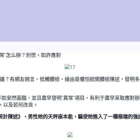
異常”怎么辦？別慌，如許應對
熱議？有網友婉言，抵觸體檢，緣由是懼怕掀開體檢陳述，發明多
如安然面臨，並且盡早發明“異常”項目，有利于盡早采取應對辦
，以及若何改良。
檢統計陳述》，男性她的天秤座本能，驅使她進入了一種極端的