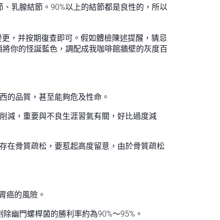
、乳腺結節。90%以上的結節都是良性的，所以
變更，并按期復查即可。假如體檢陳述提醒，猜忌
須將你的怪誕藍色，調配成我咖啡館牆壁的灰度百
東西的品質，甚至能夠危及性命。
削減，重要與不良生涯習氣有關，好比過度減
如存在骨質疏松，要惹起高度留意，由於骨質疏松
胃癌的風險。
除幽門螺桿菌的勝利率約為90%～95%。