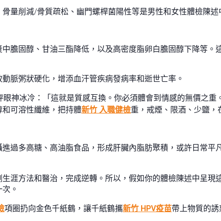
、骨量削減/骨質疏松、幽門螺桿菌陽性等是男性和女性體檢陳述
漿中膽固醇、甘油三酯降低，以及高密度脂卵白膽固醇下降等。
致動脈粥狀硬化，增添血汗管疾病發病率和逝世亡率。
天秤眼神冰冷：「這就是質感互換。你必須體會到情感的無價之重
醇和可溶性纖維，把持體
新竹 入職健檢
重，戒煙、限酒、少鹽，
攝進過多高糖、高油脂食品，形成肝臟內脂肪聚積，或許日常平
生涯方法和醫治，完成逆轉。所以，假如你的體檢陳述中呈現這
一次。
檢
項圈扔向金色千紙鶴，讓千紙鶴攜
新竹 HPV疫苗
帶上物質的誘