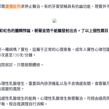
都需
康德診所
求停止醫治。有的牙膏號稱具有抗幽功能，現實并
彩虹色的邏輯悖論，朝著金箔千紙鶴發射出去。了以上個性題目
一種病嗎？實在，這屬于正常的心理景象。成年人竇性心律范圍是
0次甚至130次/分鐘。
病院就診，只需按期體檢。
心理性乳腺增生，重要與內排泄雜亂以及不良情感有關，會跟著
有癌變的風險。
病感性乳腺增生的能夠。心理性乳腺增生無需醫治，可經由過而
平衡。程自我調理自行消解。