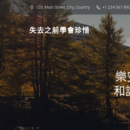
Skip
123, Main Street, City, Country
+1 234 567 89
to
content
失去之前學會珍惜
樂
和