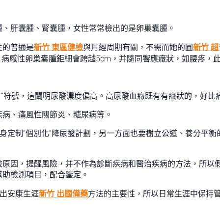
腫、肝囊腫、腎囊腫，女性常常檢出的是卵巢囊腫。
性的普通是
新竹 東區健檢
與月經周期有關，不需而她的圓
新竹 
，病感性卵巢囊腫鉅細會跨越5cm，并隨同響應癥狀，如腰疼，
↑”符號，這闡明尿酸濃度偏高。高尿酸血癥既有有癥狀的，好比
疾病、痛風性關節炎、糖尿病等。
量身定制“個別化”降尿酸計劃，另一方面也要樹立公道、養分平
原因，提醒風險，并不作為診斷疾病和醫治疾病的方法，所以假
幫助檢測項目，配合鑒定。
看出安康生涯
新竹 出國備藥
方法的主要性，所以日常生涯中保持