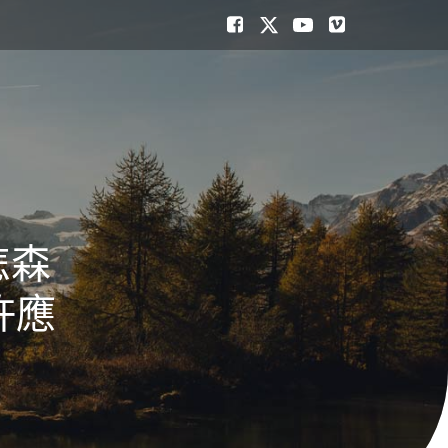
怎森
許應