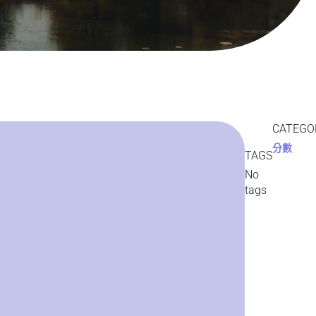
CATEGO
分數
TAGS
No
tags