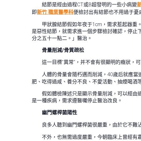
結節是經由過程CT或B超發明的一些小病變
即
新竹 職業醫學科
便檢討出有結節也不用過于憂
甲狀腺結節假如年夜于1cm，需求惹起器
是惡性結節，就需求進一個步驟檢討確認，停止
分之五十一點二。」醫治。
骨量削減/骨質疏松
這一目標“異常”，并不會有很顯明的癥狀，
人體的骨量會隨朽邁而削減，40歲后就應當
肥、吃得過咸、養分不良、不愛活動、抽煙喝酒
假如體檢陳述只是顯示骨量削減，可以經由
是一種疾病，需求遵醫囑停止醫治改良。
幽門螺桿菌陽性
良多人聽到幽門螺桿菌很嚴重，由於它不難
不外，也無需過度嚴重，今朝臨床上曾經有肅