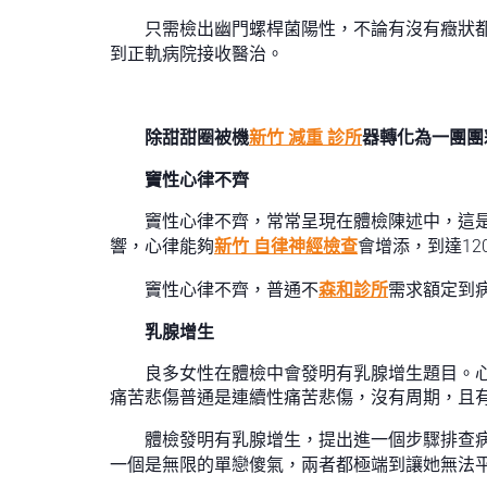
只需檢出幽門螺桿菌陽性，不論有沒有癥狀
到正軌病院接收醫治。
除甜甜圈被機
新竹 減重 診所
器轉化為一團團
竇性心律不齊
竇性心律不齊，常常呈現在體檢陳述中，這是
響，心律能夠
新竹 自律神經檢查
會增添，到達12
竇性心律不齊，普通不
森和診所
需求額定到
乳腺增生
良多女性在體檢中會發明有乳腺增生題目。
痛苦悲傷普通是連續性痛苦悲傷，沒有周期，且
體檢發明有乳腺增生，提出進一個步驟排查
一個是無限的單戀傻氣，兩者都極端到讓她無法