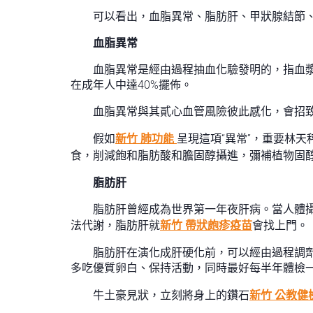
可以看出，血脂異常、脂肪肝、甲狀腺結節
血脂異常
血脂異常是經由過程抽血化驗發明的，指血
在成年人中達40%擺佈。
血脂異常與其貳心血管風險彼此感化，會招
假如
新竹 肺功能
呈現這項“異常”，重要林
食，削減飽和脂肪酸和膽固醇攝進，彌補植物固
脂肪肝
脂肪肝曾經成為世界第一年夜肝病。當人體
法代謝，脂肪肝就
新竹 帶狀皰疹疫苗
會找上門。
脂肪肝在演化成肝硬化前，可以經由過程調劑
多吃優質卵白、保持活動，同時最好每半年體檢
牛土豪見狀，立刻將身上的鑽石
新竹 公教健