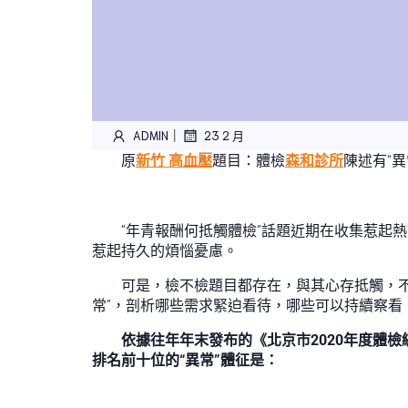
|
ADMIN
23 2 月
原
新竹 高血壓
題目：體檢
森和診所
陳述有“
“年青報酬何抵觸體檢”話題近期在收集惹起
惹起持久的煩惱憂慮。
可是，檢不檢題目都存在，與其心存抵觸，不
常”，剖析哪些需求緊迫看待，哪些可以持續察看
依據往年年末發布的《北京市2020年度體
排名前十位的“異常”體征是：