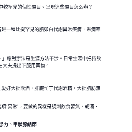
中較罕見的個性題目。呈現這些題目怎么辦？
這是一種比擬罕見的脂卵白代謝異常疾病，患病率
。」應對辦法是生涯方法干涉。日常生涯中把持飲
在大夫提出下服用藥物。
凡愛好大批飲酒，肝臟忙于代謝酒精，大批脂肪無
項“異常”，要做的異樣是調劑飲食習氣，戒酒、
惑力。
甲狀腺結節