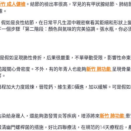
新竹 成人健檢
。結節的檢出率很高，罕見的有甲狀腺結節、肺結節
慮。
重。假如是良性結節，在日常平凡生涯中親密察看其鉅細和形狀上
下一個步驟「第二階段：顏色與氣味的完美協調。張水瓶，你必
可是假如呈現脆性骨折，后果很嚴重，不單舉動受限，影響性命
追蹤關心骨密度。不外，有的年青人也能夠
新竹 肺功能
呈現骨量
等。
過程加大力度錘煉，晉陞鈣、維生素D攝進，加以緩解。可是假
沾染給身邊人，還能夠激發胃炎等疾病，增添將來
新竹 肺功能
患
清幽門螺桿菌的措施，好比四聯療法，在規范的14天療程后，剷