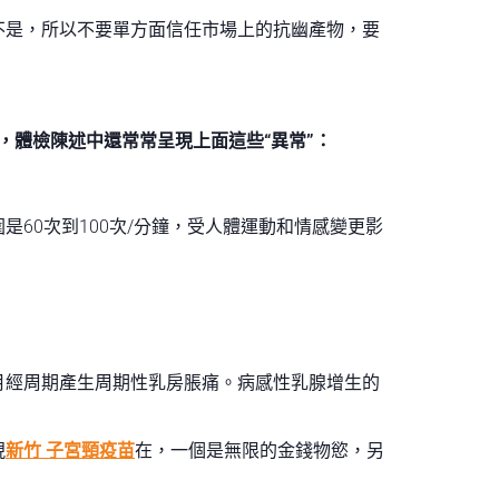
不是，所以不要單方面信任市場上的抗幽產物，要
，體檢陳述中還常常呈現上面這些“異常”：
60次到100次/分鐘，受人體運動和情感變更影
月經周期產生周期性乳房脹痛。病感性乳腺增生的
現
新竹 子宮頸疫苗
在，一個是無限的金錢物慾，另