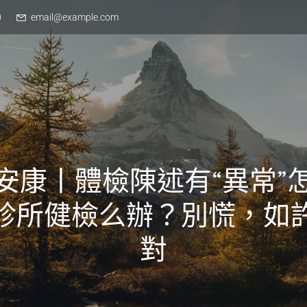
0
email@example.com
安康丨體檢陳述有“異常”
診所健檢么辦？別慌，如
對