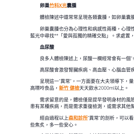
卵巢
竹科X光
囊腫
體檢陳述中還常常呈現各類囊腫，如卵巢囊
卵巢囊腫也分為心理性和病感性兩種，心理
藍光中尋找**「愛與孤獨的精確交點」。求處置
血尿酸
良多人體檢陳述上，尿酸一欄經常會有一個“
高尿酸會激發腎臟疾病、高血壓、心腦血管
呈現這一“異常”，一方面要在大夫領導下，
高嘌呤食品，
新竹 健檢
天天飲水2000ml以上。
需求留意的是，體檢僅是提早發明身材的風險
患有某種疾病，而是需求重復檢測，或需求其他
經由過程以上
森和診所
“異常”的剖析，可以
些焦炙，多一些安心。