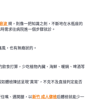
超音波
規，則像一把知識之劍，不斷地在水瓶座的
此時需求往病院進一個步驟就診。
痛風，也有無癥狀的。
衡的飲食打算，少吃植物內臟、海鮮、暖鍋、啤酒等
如體檢陳述呈現“異常”，不克不及直接判定能否
管住嘴、邁開腿，以
新竹 成人健檢
后體檢就能少一