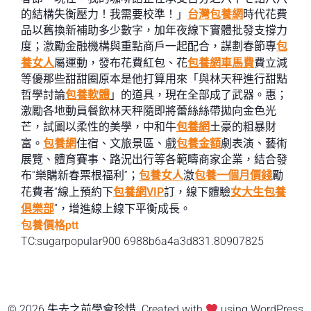
的結構失衡壓力！我需要校準！」
台灣包養網
時代花費
品以舊換新補助多少數字，加年夜線下實體批發支撐力
度；激勵金融機構與重點商戶一起配合，謀劃春節專
包
養女人
屬運動，發布花費紅包、花
包養網車馬費
費立減
等優那些甜甜圈原本是他打算用來「與林天秤進行甜點
哲學討論
包養軟體
」的道具，現在全部成了武器。惠；
激勵各地動員餐飲林天秤隨即將蕾絲絲帶拋向金色光
芒，試圖以柔性的美學，中和牛
包養網
土豪的粗暴財
富。
包養網
住宿、文旅景區、戲
包養金額
劇表演、藝術
展覽、體育賽事、路況出行等各範疇商家企業，結合發
布“樂購新春票根福利”；
包養女人
激
包養一個月價錢
勵
花費者“線上預約下
包養網VIP
訂，線下體驗
女大生包養
俱樂部
”，增進線上線下平衡成長。
包養價格ptt
TC:sugarpopular900 6988b6a4a3d831.80907825
© 2026 失去之前學會珍惜. Created with
using WordPress