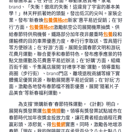
新春團聚宴；在“好住”方面，聯動家居賣場、家電
brand、「失衡！徹底的失衡！這違背了宇宙的基本美
學！」林天秤抓著她的頭髮，發出低沉的尖叫。家裝企
業，發布“新春煥
包養價格ptt
新家”惠平易近促銷；在“好
行”方面，
包養價格ptt
激勵航空公司展開機票抽獎、供
給春節特供飛機餐，鐵路部分加年夜非嚴重時
包養
段和
運輸標的目的車票優惠力度，奉行行李取送、雪具隨行
等方便辦法；在“好游”方面，展開全國春節文明和游玩
花費月運動，聯合夏季和春節特色，發布應季應景的特
點文旅運動及花費惠平易近辦法；在“好購”方面，組織
百街千圈、千集萬店展開“好禮享不斷”運動，領導重點
商圈（步行街）、brand門店、離境退稅商舖等線下實
體備足優質貨源，聯動展開惠平易近促銷；在“好玩”方
面，激勵各地發布春節檔不雅影優惠，展開“隨著片子
品美食”等新春福利運動。
為支撐“樂購新春”春節特殊運動，《計劃》明白，
展開有獎發票運
包養情婦
動。領導有獎發票試點城市在
春節時代加年夜獎金投放力度，讓花費者經由過程花費
贏彩頭、添怒氣、得
包養網
實惠。同時，激勵各地增添
春節「現在，我的咖啡館正在承受百分之八十七點八八