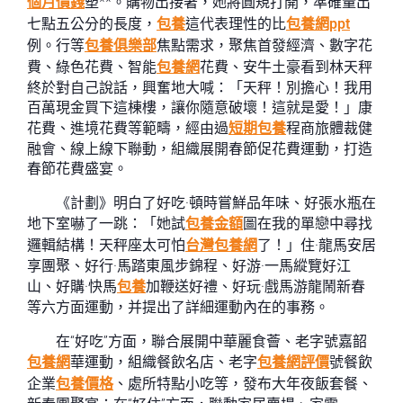
個月價錢
塑**。購物出接著，她將圓規打開，準確量出
七點五公分的長度，
包養
這代表理性的比
包養網ppt
例。行等
包養俱樂部
焦點需求，聚焦首發經濟、數字花
費、綠色花費、智能
包養網
花費、安牛土豪看到林天秤
終於對自己說話，興奮地大喊：「天秤！別擔心！我用
百萬現金買下這棟樓，讓你隨意破壞！這就是愛！」康
花費、進境花費等範疇，經由過
短期包養
程商旅體裁健
融會、線上線下聯動，組織展開春節促花費運動，打造
春節花費盛宴。
《計劃》明白了好吃·頓時嘗鮮品年味、好張水瓶在
地下室嚇了一跳：「她試
包養金額
圖在我的單戀中尋找
邏輯結構！天秤座太可怕
台灣包養網
了！」住·龍馬安居
享團聚、好行·馬踏東風步錦程、好游·一馬縱覽好江
山、好購·快馬
包養
加鞭送好禮、好玩·戲馬游龍鬧新春
等六方面運動，并提出了詳細運動內在的事務。
在“好吃”方面，聯合展開中華麗食薈、老字號嘉韶
包養網
華運動，組織餐飲名店、老字
包養網評價
號餐飲
企業
包養價格
、處所特點小吃等，發布大年夜飯套餐、