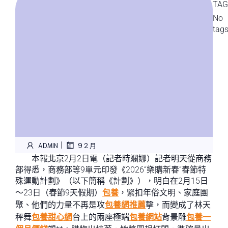
TAG
No
tag
|
ADMIN
9 2 月
本報北京2月2日電（記者時斕娜）記者明天從商務
部得悉，商務部等9單元印發《2026“樂購新春”春節特
殊運動計劃》（以下簡稱《計劃》），明白在2月15日
～23日（春節9天假期）
包養
，緊扣年俗文明、家庭團
聚、他們的力量不再是攻
包養網推薦
擊，而變成了林天
秤舞
包養甜心網
台上的兩座極端
包養網站
背景雕
包養一