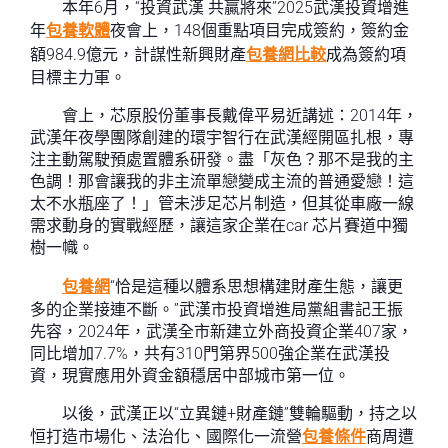
本年6月，“投資武漢 共贏將來”2025武漢投資增進
年
包養軟體
夜會上，148個重點項目完成簽約，簽約金
額984.9億元，計謀性新興財產
包養網比較
成為簽約項
目標主力軍。
會上，芯原股份董事長戴偉平易近講述：2014年，
武漢年夜學團隊創建的環宇智行在武漢經開區扎根，專
注主動駕駛預處置體系研發。盡「灰色？那不是我的主
色調！那會讓我的非主流單戀變成主流的普通愛戀！這
太不水瓶座了！」管未涉足芯片制造，但其從車廠一線
需求動身的實戰經歷，讓這家企業在car 芯片賽道中獨
樹一幟。
包養網
“恰是這種以體系思想構建財產生態，讓更
多的企業接連不斷。”武漢市投資增進局黨組書記王振
先容，2024年，武漢全市新建立外商投資企業407家，
同比增加7.7%，共有310門第界500強企業在武漢投
資，現實應用外資金額穩居中部城市第一位。
以後，武漢正以“立異鏈+財產鏈”雙輪驅動，持之以
恒打造市場化、法治化、國際化一流營
包養條件
商周遭