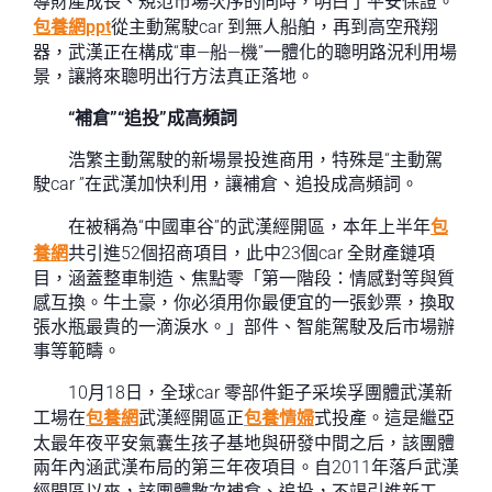
導財產成長、規范市場次序的同時，明白了平安保證。
包養網ppt
從主動駕駛car 到無人船舶，再到高空飛翔
器，武漢正在構成“車—船—機”一體化的聰明路況利用場
景，讓將來聰明出行方法真正落地。
“補倉”“追投”成高頻詞
浩繁主動駕駛的新場景投進商用，特殊是“主動駕
駛car ”在武漢加快利用，讓補倉、追投成高頻詞。
在被稱為“中國車谷”的武漢經開區，本年上半年
包
養網
共引進52個招商項目，此中23個car 全財產鏈項
目，涵蓋整車制造、焦點零「第一階段：情感對等與質
感互換。牛土豪，你必須用你最便宜的一張鈔票，換取
張水瓶最貴的一滴淚水。」部件、智能駕駛及后市場辦
事等範疇。
10月18日，全球car 零部件鉅子采埃孚團體武漢新
工場在
包養網
武漢經開區正
包養情婦
式投產。這是繼亞
太最年夜平安氣囊生孩子基地與研發中間之后，該團體
兩年內涵武漢布局的第三年夜項目。自2011年落戶武漢
經開區以來，該團體數次補倉、追投，不竭引進新工