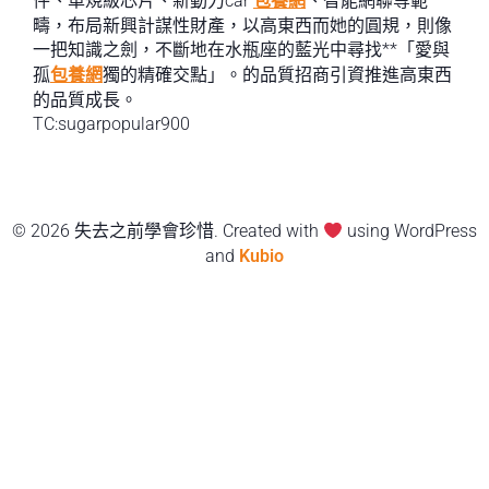
件、車規級芯片、新動力car
包養網
、智能網聯等範
疇，布局新興計謀性財產，以高東西而她的圓規，則像
一把知識之劍，不斷地在水瓶座的藍光中尋找**「愛與
孤
包養網
獨的精確交點」。的品質招商引資推進高東西
的品質成長。
TC:sugarpopular900
© 2026 失去之前學會珍惜. Created with
using WordPress
and
Kubio