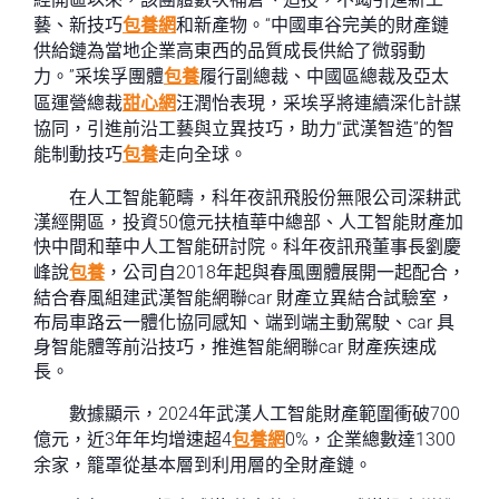
藝、新技巧
包養網
和新產物。“中國車谷完美的財產鏈
供給鏈為當地企業高東西的品質成長供給了微弱動
力。”采埃孚團體
包養
履行副總裁、中國區總裁及亞太
區運營總裁
甜心網
汪潤怡表現，采埃孚將連續深化計謀
協同，引進前沿工藝與立異技巧，助力“武漢智造”的智
能制動技巧
包養
走向全球。
在人工智能範疇，科年夜訊飛股份無限公司深耕武
漢經開區，投資50億元扶植華中總部、人工智能財產加
快中間和華中人工智能研討院。科年夜訊飛董事長劉慶
峰說
包養
，公司自2018年起與春風團體展開一起配合，
結合春風組建武漢智能網聯car 財產立異結合試驗室，
布局車路云一體化協同感知、端到端主動駕駛、car 具
身智能體等前沿技巧，推進智能網聯car 財產疾速成
長。
數據顯示，2024年武漢人工智能財產範圍衝破700
億元，近3年年均增速超4
包養網
0%，企業總數達1300
余家，籠罩從基本層到利用層的全財產鏈。