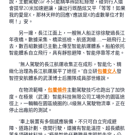
說，主動駕駛car 不只能精準辨認紅綠燈，碰到行人還
會提早20米加速避讓，讓出行既酷炫又平「等等！如果
我的愛是X，那林天秤的回應Y應該是X的虛數單位才對
啊！」安。
另一邊，長江江面上，一艘無人船正徐徐駛過長江
年夜橋。數據采集、橋梁巡檢、航道測繪……一趟飛行上
去，數百組數據已主動上傳至智能航運體系。船舶依托
智能體系自立飛行，具有靜態避障、智能停靠等才能。
“無人駕駛的長江航運收集正在成形，智能化、精
緻化治理為長江航運展平了途徑。”自立研
包養女人
發
智控安航體系的武漢博士后團隊成員邵世維說。
在物流範疇，
包養條件
主動駕駛技巧也跑出了加快
度。在極景（武漢）智能科技無限公司工場外的園區途
徑上，一輛輛在園區繞圈的L4級無人駕駛物流車，正在
停止出廠前的測試。
“車上裝置有多個感應裝備，不只可自立完成避
障、道路計劃、夜間行駛，還擁有智能溫控、超長續航
等多項硬核科技。”極景智能任務職員李明哲先容，公