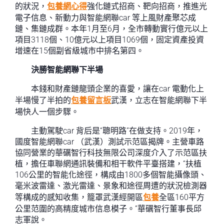
的狀況，
包養網心得
強化鏈式招商、靶向招商，推進光
電子信息、新動力與智能網聯car 等上風財產聚芯成
鏈、集鏈成群。本年1月至6月，全市轉動實行億元以上
項目3118個、10億元以上項目1069個，固定資產投資
增速在15個副省級城市中排名第四。
決勝智能網聯下半場
本錢和財產鏈龍頭企業的喜愛，讓在car 電動化上
半場慢了半拍的
包養留言板
武漢，立志在智能網聯下半
場快人一個步驟。
主動駕駛car 背后是“聰明路”在做支持。2019年，
國度智能網聯car （武漢）測試示范區揭牌。主營車路
協同營業的華礪智行科技無限公司深度介入了示范區扶
植，擔任車聯網通訊裝備和相干軟件平臺搭建，“扶植
106公里的智能化途徑，構成由1800多個智能攝像頭、
毫米波雷達、激光雷達、景象和途徑周遭的狀況檢測器
等構成的感知收集，籠罩武漢經開區
包養
全區160平方
公里范圍的高精度城市信息模子。”華礪智行董事長邱
志軍說。