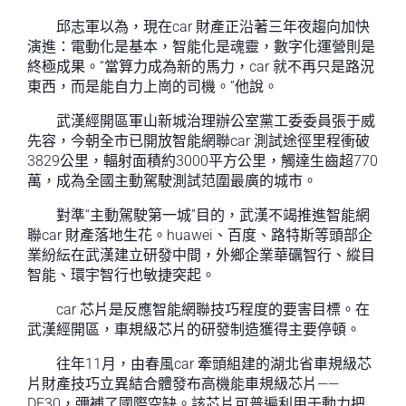
邱志軍以為，現在car 財產正沿著三年夜趨向加快
演進：電動化是基本，智能化是魂靈，數字化運營則是
終極成果。“當算力成為新的馬力，car 就不再只是路況
東西，而是能自力上崗的司機。”他說。
武漢經開區軍山新城治理辦公室黨工委委員張于威
先容，今朝全市已開放智能網聯car 測試途徑里程衝破
3829公里，輻射面積約3000平方公里，觸達生齒超770
萬，成為全國主動駕駛測試范圍最廣的城市。
對準“主動駕駛第一城”目的，武漢不竭推進智能網
聯car 財產落地生花。huawei、百度、路特斯等頭部企
業紛紜在武漢建立研發中間，外鄉企業華礪智行、縱目
智能、環宇智行也敏捷突起。
car 芯片是反應智能網聯技巧程度的要害目標。在
武漢經開區，車規級芯片的研發制造獲得主要停頓。
往年11月，由春風car 牽頭組建的湖北省車規級芯
片財產技巧立異結合體發布高機能車規級芯片——
DF30，彌補了國際空缺。該芯片可普遍利用于動力把