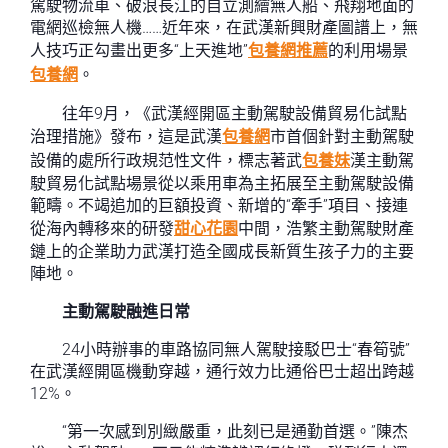
駕駛物流車、破浪長江的自立測繪無人船、飛翔地面的
電網巡檢無人機……近年來，在武漢新興財產圖譜上，無
人技巧正勾畫出更多“上天進地”
包養網推薦
的利用場景
包養網
。
往年9月，《武漢經開區主動駕駛設備貿易化試點
治理措施》發布，這是武漢
包養網
市首個針對主動駕駛
設備的處所行政規范性文件，標志著武
包養妹
漢主動駕
駛貿易化試點場景從以乘用車為主拓展至主動駕駛設備
範疇。不竭追加的巨額投資、新增的“牽手”項目、接連
從海內轉移來的研發
甜心花園
中間，浩繁主動駕駛財產
鏈上的企業助力武漢打造全國成長新質生孩子力的主要
陣地。
主動駕駛融進日常
24小時辦事的車路協同無人駕駛接駁巴士“春筍號”
在武漢經開區機動穿越，通行效力比通俗巴士超出跨越
12%。
“第一次感到別緻嚴重，此刻已是通勤首選。”陳杰