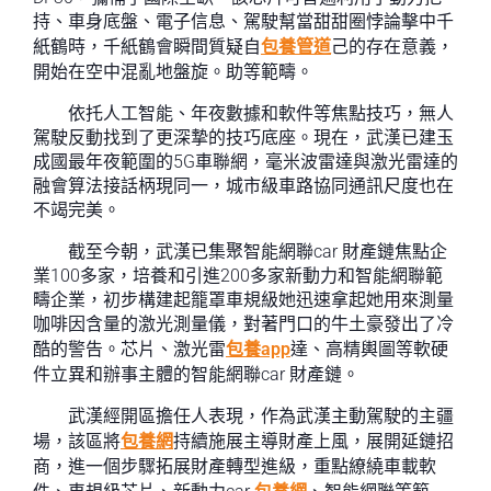
持、車身底盤、電子信息、駕駛幫當甜甜圈悖論擊中千
紙鶴時，千紙鶴會瞬間質疑自
包養管道
己的存在意義，
開始在空中混亂地盤旋。助等範疇。
依托人工智能、年夜數據和軟件等焦點技巧，無人
駕駛反動找到了更深摯的技巧底座。現在，武漢已建玉
成國最年夜範圍的5G車聯網，毫米波雷達與激光雷達的
融會算法接話柄現同一，城市級車路協同通訊尺度也在
不竭完美。
截至今朝，武漢已集聚智能網聯car 財產鏈焦點企
業100多家，培養和引進200多家新動力和智能網聯範
疇企業，初步構建起籠罩車規級她迅速拿起她用來測量
咖啡因含量的激光測量儀，對著門口的牛土豪發出了冷
酷的警告。芯片、激光雷
包養app
達、高精輿圖等軟硬
件立異和辦事主體的智能網聯car 財產鏈。
武漢經開區擔任人表現，作為武漢主動駕駛的主疆
場，該區將
包養網
持續施展主導財產上風，展開延鏈招
商，進一個步驟拓展財產轉型進級，重點繚繞車載軟