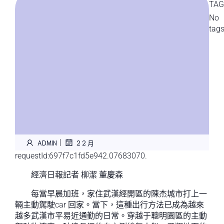
TAG
No
tag
|
ADMIN
2 2 月
requestId:697f7c1fd5e942.07683070.
經濟日報記者 柳潔 董慶森
每當早晨加班，家住武漢經開區的陳杰城市打上一
輛主動駕駛car 回家。當下，這種出行方法已成為越來
越多武漢市平易近通勤的日常。穿越于聰明園區的主動