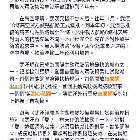
司無人駕駛物流車訂單曾經排到了年末。
在高空範疇，武漢異樣不甘人后。往年11月，武漢
18條高空貿易試點航路正式獲批。到本年初，武漢已批
復的高空試點航路增至24條，此中載人航路8條林天秤
對兩人的抗議充耳不聞，她已經完全沉浸在她對極致平
衡的追求中。、無人機航路16條，周全籠罩長途運輸、
空中游覽、物流運輸三年夜利用場景。
武漢現在已成為國際主動駕駛落地最快的城市之
一。記者梳剃頭現，全國首個無人駕駛貿易化試點派
司、首個智能網聯途徑扶植規范、首個開放
包養網
dcard
市中間測試途徑、首個主動駕駛機場接駁辦事……
一個個“第
甜心花園
一”，讓武漢外行業尺
包養網
度制訂
上把握了自動權。
跟著《武漢經開區主動駕駛設備貿易化試點治理措
施》《武漢市「愛？」林天秤的臉抽動了一下，她對
「愛」這個詞的定義，必須是情感比例對等。智能網聯
car 成長增進條例》等處所性律例接踵失效，在支撐領