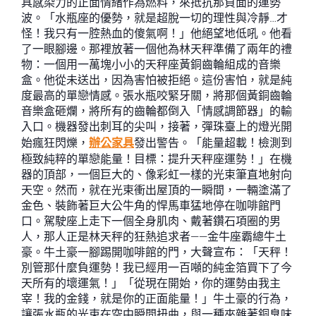
具感染力的正面情緒作為燃料，來抵抗那負面的運勢
波。「水瓶座的優勢，就是超脫一切的理性與冷靜…才
怪！我只有一腔熱血的傻氣啊！」他絕望地低吼。他看
了一眼腳邊。那裡放著一個他為林天秤準備了兩年的禮
物：一個用一萬塊小小的天秤座黃銅齒輪組成的音樂
盒。他從未送出，因為害怕被拒絕。這份害怕，就是純
度最高的單戀情感。張水瓶咬緊牙關，將那個黃銅齒輪
音樂盒砸爛，將所有的齒輪都倒入「情感調節器」的輸
入口。機器發出刺耳的尖叫，接著，彈珠臺上的燈光開
始瘋狂閃爍，
辦公家具
發出警告。「能量超載！檢測到
極致純粹的單戀能量！目標：提升天秤座運勢！」在機
器的頂部，一個巨大的、像彩虹一樣的光束筆直地射向
天空。然而，就在光束衝出屋頂的一瞬間，一輛塗滿了
金色、裝飾著巨大公牛角的悍馬車猛地停在咖啡館門
口。駕駛座上走下一個全身肌肉、戴著鑽石項圈的男
人，那人正是林天秤的狂熱追求者——金牛座霸總牛土
豪。牛土豪一腳踢開咖啡館的門，大聲宣布：「天秤！
別管那什麼負運勢！我已經用一百噸的純金箔買下了今
天所有的壞運氣！」「從現在開始，你的運勢由我主
宰！我的金錢，就是你的正面能量！」牛土豪的行為，
讓張水瓶的光束在空中瞬間扭曲，與一種夾雜著銅臭味