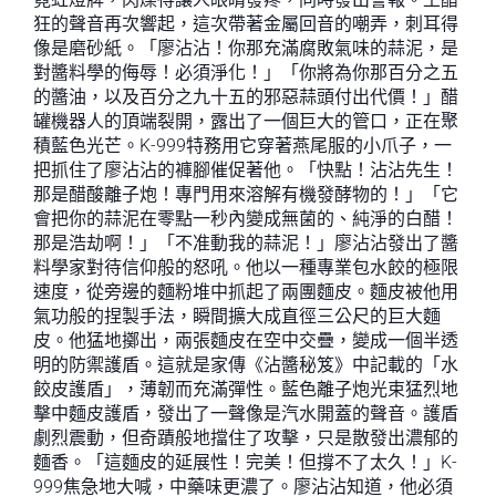
狂的聲音再次響起，這次帶著金屬回音的嘲弄，刺耳得
像是磨砂紙。「廖沾沾！你那充滿腐敗氣味的蒜泥，是
對醬料學的侮辱！必須淨化！」「你將為你那百分之五
的醬油，以及百分之九十五的邪惡蒜頭付出代價！」醋
罐機器人的頂端裂開，露出了一個巨大的管口，正在聚
積藍色光芒。K-999特務用它穿著燕尾服的小爪子，一
把抓住了廖沾沾的褲腳催促著他。「快點！沾沾先生！
那是醋酸離子炮！專門用來溶解有機發酵物的！」「它
會把你的蒜泥在零點一秒內變成無菌的、純淨的白醋！
那是浩劫啊！」「不准動我的蒜泥！」廖沾沾發出了醬
料學家對待信仰般的怒吼。他以一種專業包水餃的極限
速度，從旁邊的麵粉堆中抓起了兩團麵皮。麵皮被他用
氣功般的捏製手法，瞬間擴大成直徑三公尺的巨大麵
皮。他猛地擲出，兩張麵皮在空中交疊，變成一個半透
明的防禦護盾。這就是家傳《沾醬秘笈》中記載的「水
餃皮護盾」，薄韌而充滿彈性。藍色離子炮光束猛烈地
擊中麵皮護盾，發出了一聲像是汽水開蓋的聲音。護盾
劇烈震動，但奇蹟般地擋住了攻擊，只是散發出濃郁的
麵香。「這麵皮的延展性！完美！但撐不了太久！」K-
999焦急地大喊，中藥味更濃了。廖沾沾知道，他必須