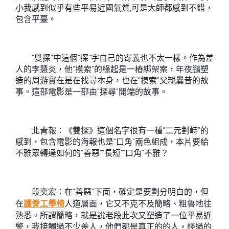
小我感到似乎有些平易近國氣質,可是大師都感到不錯，
包含平臺。
“雙探”中這個“探”字自己的寄義也不太一樣。作為差
人的李慧炎，他“摸索”的緣起是一樁綁架案，年夜鵬塑
造的周游實在是在找尋本身，也在“摸索”父親曩昔的故
事。這部電影是一部由“探尋”開端的故事。
北青報：《雙探》這個名字很有一種“二元對峙”的
感到，包含電影的海報也是“口角”兩色組成，本片要給
不雅眾轉達如何的“善惡”“長短”“口角”不雅？
段奕宏：在“善惡”下面，確定是要劃分明白的，但
在
護脊工學椅
人道層面，它又不克不及簡略、粗魯地往
熟悉。所謂簡略，就是說老段此次又塑造了一位平易近
警，我接觸過不少差人，他們都是真正的的人，經過的