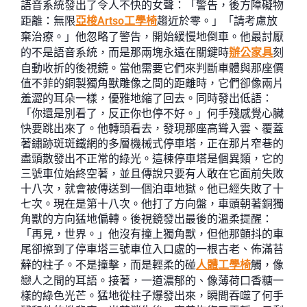
語音系統發出了令人不快的女聲：「警告，後方障礙物
距離：無限
亞梭Artso工學椅
趨近於零。」「請考慮放
棄治療。」他忽略了警告，開始緩慢地倒車。他最討厭
的不是語音系統，而是那兩塊永遠在關鍵時
辦公家具
刻
自動收折的後視鏡。當他需要它們來判斷車體與那座價
值不菲的銅製獨角獸雕像之間的距離時，它們卻像兩片
羞澀的耳朵一樣，優雅地縮了回去。同時發出低語：
「你還是別看了，反正你也停不好。」何手殘感覺心臟
快要跳出來了。他轉頭看去，發現那座高聳入雲、覆蓋
著鏽跡斑斑鐵網的多層機械式停車塔，正在那片窄巷的
盡頭散發出不正常的綠光。這棟停車塔是個異類，它的
三號車位始終空著，並且傳說只要有人敢在它面前失敗
十八次，就會被傳送到一個泊車地獄。他已經失敗了十
七次。現在是第十八次。他打了方向盤，車頭朝著銅獨
角獸的方向猛地偏轉。後視鏡發出最後的溫柔提醒：
「再見，世界。」他沒有撞上獨角獸，但他那顫抖的車
尾卻擦到了停車塔三號車位入口處的一根古老、佈滿苔
蘚的柱子。不是撞擊，而是輕柔的碰
人體工學椅
觸，像
戀人之間的耳語。接著，一道濃郁的、像薄荷口香糖一
樣的綠色光芒。猛地從柱子爆發出來，瞬間吞噬了何手