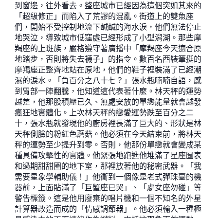
到窗邊，往外看去。整座城市已經因為這個突如其來的
「超級修正」而陷入了荒謬的混亂。街道上的雙魚座
們，開始不受控制地流下鹹鹹的海水淚，他們無法停止
地哭泣，導致城市低窪處已經形成了小型潟湖。那些摩
羯座的上班族，嚴格遵守著廣播中「摩羯座今天適合原
地踏步，否則將失去襪子」的指令。數百名西裝筆挺的
摩羯座正整齊地站在原地，他們的鞋子裡裝滿了已經潮
濕的淚水。「負百分之八十七？」張水瓶喃喃自語，感
到胃部一陣翻騰，他知道這代表著什麼。林天秤的運勢
越差，他那股積壓已久、無處安放的單戀能量就會越發
瘋狂地實體化。上次林天秤的戀愛運勢跌至百分之二
十，張水瓶就發現他的廚房裡長滿了巨大的、形狀是林
天秤側臉的粉紅色蘑菇。他必須在今天結束前，將林天
秤的運勢至少提升到零。否則，他那份單戀就會變成某
種具備攻擊性的實體。他緊張地跑進他堆滿了星座圖表
和過期甜甜圈的地下室，那裡放著他的秘密武器。「我
需要星象學輔助儀！」他衝到一個像是老式彈珠臺的機
器前，上面貼滿了「巨蟹座已哭」、「處女座勿碰」等
警告標籤。這是他用廢棄的唱片機和一個不知名的外星
計算器改造而成的「情感調節器」。他必須輸入一種極