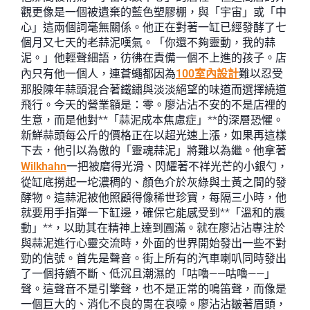
觀更像是一個被遺棄的藍色塑膠棚，與「宇宙」或「中
心」這兩個詞毫無關係。他正在對著一缸已經發酵了七
個月又七天的老蒜泥嘆氣。「你還不夠靈動，我的蒜
泥。」他輕聲細語，彷彿在責備一個不上進的孩子。店
內只有他一個人，連蒼蠅都因為
100室內設計
難以忍受
那股陳年蒜頭混合著鐵鏽與淡淡絕望的味道而選擇繞道
飛行。今天的營業額是：零。廖沾沾不安的不是店裡的
生意，而是他對**「蒜泥成本焦慮症」**的深層恐懼。
新鮮蒜頭每公斤的價格正在以超光速上漲，如果再這樣
下去，他引以為傲的「靈魂蒜泥」將難以為繼。他拿著
Wilkhahn
一把被磨得光滑、閃耀著不祥光芒的小銀勺，
從缸底撈起一坨濃稠的、顏色介於灰綠與土黃之間的發
酵物。這蒜泥被他照顧得像稀世珍寶，每隔三小時，他
就要用手指彈一下缸邊，確保它能感受到**「溫和的震
動」**，以助其在精神上達到圓滿。就在廖沾沾專注於
與蒜泥進行心靈交流時，外面的世界開始發出一些不對
勁的信號。首先是聲音。街上所有的汽車喇叭同時發出
了一個持續不斷、低沉且潮濕的「咕嚕——咕嚕——」
聲。這聲音不是引擎聲，也不是正常的鳴笛聲，而像是
一個巨大的、消化不良的胃在哀嚎。廖沾沾皺著眉頭，