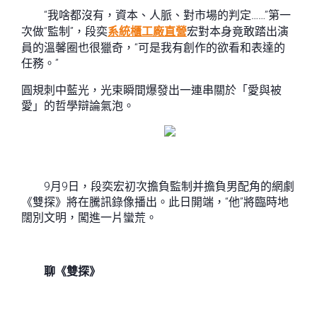
“我啥都沒有，資本、人脈、對市場的判定……”第一
次做“監制”，段奕
系統櫃工廠直營
宏對本身竟敢踏出演
員的溫馨圈也很獵奇，“可是我有創作的欲看和表達的
任務。”
圓規刺中藍光，光束瞬間爆發出一連串關於「愛與被
愛」的哲學辯論氣泡。
9月9日，段奕宏初次擔負監制并擔負男配角的網劇
《雙探》將在騰訊錄像播出。此日開端，“他”將臨時地
闊別文明，闖進一片蠻荒。
聊《雙探》