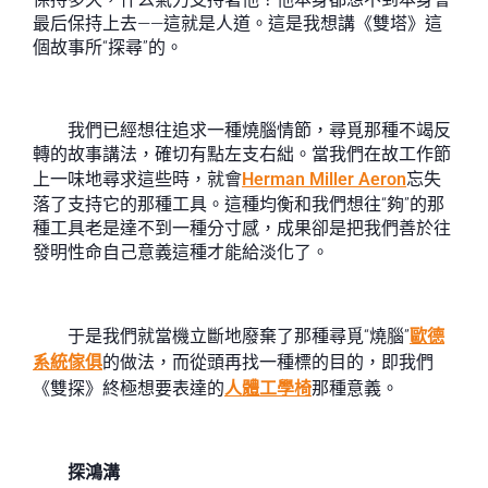
最后保持上去——這就是人道。這是我想講《雙塔》這
個故事所“探尋”的。
我們已經想往追求一種燒腦情節，尋覓那種不竭反
轉的故事講法，確切有點左支右絀。當我們在故工作節
上一味地尋求這些時，就會
Herman Miller Aeron
忘失
落了支持它的那種工具。這種均衡和我們想往“夠”的那
種工具老是達不到一種分寸感，成果卻是把我們善於往
發明性命自己意義這種才能給淡化了。
于是我們就當機立斷地廢棄了那種尋覓“燒腦”
歐德
系統傢俱
的做法，而從頭再找一種標的目的，即我們
《雙探》終極想要表達的
人體工學椅
那種意義。
探鴻溝