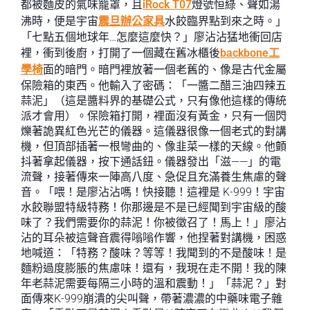
都被麵皮的氣味籠罩，且
iRock T07
燈號恒綠、聲如湯
沸時，便是宇宙
震旦辦公家具
水餃臨界點到來之時。」
「七點五個地球年…怎麼這麼快？」廖沾沾猛地衝回店
裡，衝到後廚，打開了一個藏在舊冰櫃後
backbone工
學椅
面的暗門。暗門裡放著一個老舊的、像是古代金屬
保險箱的東西。他輸入了密碼：「一醬二醋三油四辣五
蒜泥」（這是醬料界的基礎公式，只有像他這樣的傳統
派才會用）。保險箱打開，裡面沒有黃金，只有一個閃
爍著詭異紅色光芒的儀器。這儀器很像一個老式的對講
機，但頂部插著一根彎曲的、像韭菜一樣的天線。他顫
抖著拿起儀器，按下通話鈕。儀器發出「滋——」的電
流聲，接著傳來一陣高八度、急促且充滿養生焦慮的聲
音。「喂！是廖沾沾嗎！快接聽！這裡是 K-999！宇宙
水餃聯盟特級特務！你那邊是不是已經聞到宇宙級的酸
味了？我們需要你的蒜泥！你被徵召了！馬上！」廖沾
沾的耳朵被這聲音震得嗡嗡作響，他捏著對講機，困惑
地喊道：「特務？酸味？等等！我聞到的不是酸味！是
麵粉過度膨脹的焦慮味！還有，我現在走不開！我的陳
年老蒜泥需要每隔三小時的溫和震動！」「蒜泥？」對
面傳來K-999崩潰的尖叫聲，帶著濃濃的中藥味電子雜