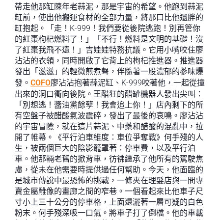
帶走他那缸陳年老蒜泥，那是宇宙的希望。他跑到蒜泥
缸前，使出他搬運食材的全部力量，將那口比他還胖的
缸抱起。「走！K-999！我們要從後院逃跑！別再管你
的紅棗枸杞燃料了！」「不行！燃料是文明的基礎！沒
了紅棗我飛不遠！」吉娃娃特務抗議。它用小嘴咬住廖
沾沾的衣領，同時開啟了它背上的枸杞推進器。推進器
發出「滋滋」的輕微煎煮聲，伴隨著一股濃郁的蔘味爆
發。
COFO
廖沾沾抱著蒜泥缸、K-999咬著他，一起從撞
出來的洞口衝向後院。王醋狂的醋罐機器人發出尖叫：
「別想逃！醬油黨餘孽！我會追上你！」店內剩下的所
有空盤子被醋酸氣波震碎，發出了最後的哀鳴。廖沾沾
的宇宙冒險，就在這片蒜泥、中藥和醋酸的混亂中，拉
開了帷幕。《平行泊車維度：車位爭奪戰》何手殘的人
生，被兩個巨大的陰影籠罩著：停車費，以及平行泊
車。他那輛老舊的掀背車，彷彿繼承了他所有的駕駛焦
慮，從未在他需要時提供過任何幫助。今天，他面臨的
是城市傳說中最恐怖的挑戰，一條夾在理髮店與一間專
賣金屬雕像的畫廊之間的窄巷。一個看起來比他車子尺
寸小上三十公分的停車格，上面還灑著一層可疑的白色
粉末。何手殘深吸一口氣。將車子打了倒檔。他的車載