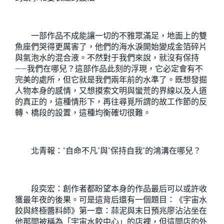
一部作品不成能讓一切的不雅眾滿足，地面上的雙
魚座們哭得更厲害了，他們的海水淚開始變成金箔碎片
與氣泡水的混合液。不然對于我們來說，就沒有保持
——我們在哪兒？這部作品此刻的浮現，它必定會有不
完美的處所，但它就是我們兩年前的水準了。既想發掘
人物本身的感情，又想摸索文明與蠻荒的界線以及人道
的真正的，這種情形下，再往尋覓所謂的故工作節的反
轉、橋段的設置，這種均衡確切很難。
北青報：“自命不凡”與“保持自我”的鴻溝在哪兒？
段奕宏：創作者都盼望本身的作品最后可以或許收
獲最年夜的後果。可是這背后還有一個題目：《宇宙水
餃與終極醬料師》第一章：蒜泥與末日預兆廖沾沾坐在
他那間被稱為「宇宙水餃中心」的店裡，但這間店的外