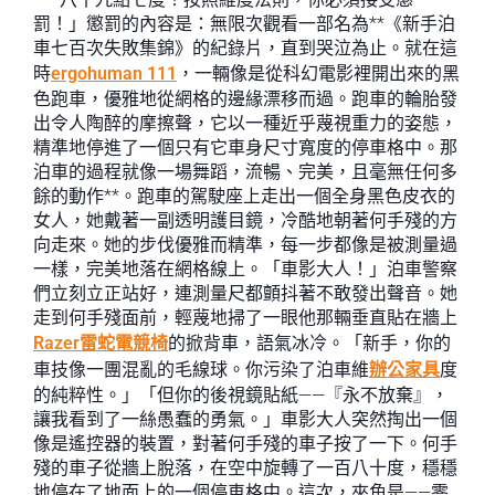
罰！」懲罰的內容是：無限次觀看一部名為**《新手泊
車七百次失敗集錦》的紀錄片，直到哭泣為止。就在這
時
ergohuman 111
，一輛像是從科幻電影裡開出來的黑
色跑車，優雅地從網格的邊緣漂移而過。跑車的輪胎發
出令人陶醉的摩擦聲，它以一種近乎蔑視重力的姿態，
精準地停進了一個只有它車身尺寸寬度的停車格中。那
泊車的過程就像一場舞蹈，流暢、完美，且毫無任何多
餘的動作**。跑車的駕駛座上走出一個全身黑色皮衣的
女人，她戴著一副透明護目鏡，冷酷地朝著何手殘的方
向走來。她的步伐優雅而精準，每一步都像是被測量過
一樣，完美地落在網格線上。「車影大人！」泊車警察
們立刻立正站好，連測量尺都顫抖著不敢發出聲音。她
走到何手殘面前，輕蔑地掃了一眼他那輛垂直貼在牆上
Razer雷蛇電競椅
的掀背車，語氣冰冷。「新手，你的
車技像一團混亂的毛線球。你污染了泊車維
辦公家具
度
的純粹性。」「但你的後視鏡貼紙——『永不放棄』，
讓我看到了一絲愚蠢的勇氣。」車影大人突然掏出一個
像是遙控器的裝置，對著何手殘的車子按了一下。何手
殘的車子從牆上脫落，在空中旋轉了一百八十度，穩穩
地停在了地面上的一個停車格中。這次，夾角是——零