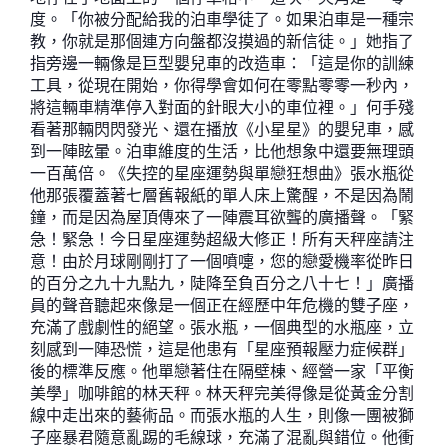
度。「你被分配給我的泊車學徒了。如果泊車是一種宗
教，你就是那個連方向盤都沒摸過的新信徒。」她指了
指旁邊一輛像是巨型嬰兒車的改造車：「這是你的訓練
工具，從現在開始，你得學會如何在零點零零一秒內，
將這輛車精準停入對面的針眼大小的車位裡。」何手殘
看著那輛閃閃發光、還在播放《小星星》的嬰兒車，感
到一陣眩暈。泊車維度的生活，比他想象中還要無理頭
一百萬倍。《失控的星座運勢與單戀狂想曲》張水瓶從
他那張覆蓋著七層舊報紙的單人床上驚醒，不是因為鬧
鐘，而是因為屋頂傳來了一陣震耳欲聾的廣播聲。「緊
急！緊急！今日星座運勢超級大修正！所有天秤座請注
意！由於月球剛剛打了一個噴嚏，您的戀愛機率從昨日
的百分之九十九點九，陡降至負百分之八十七！」廣播
員的聲音聽起來像是一個正在經歷中年危機的雙子座，
充滿了戲劇性的絕望。張水瓶，一個典型的水瓶座，立
刻感到一陣恐慌，這是他患有「星座預報壓力症候群」
後的標準反應。他單戀著住在隔壁棟、經營一家「平衡
美學」咖啡館的林天秤。林天秤完美得像是從黃金分割
線中走出來的藝術品。而張水瓶的人生，則像一團被獅
子座暴君隨意亂踢的毛線球，充滿了混亂與錯位。他衝