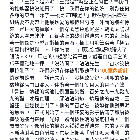
音：「重點不是蒜泥！重點是**時空正在彎曲！**我們
的推進器快沒紅棗了！快！我們在你的後院！別帶任何
多餘的東西！除了——你那缸蒜泥！」就在廖沾沾還在
糾結要不要帶上他最珍愛的那把銀勺時，外面的牆壁傳
來一聲巨大的撞擊。一個穿著黑色燕尾服、戴著太陽眼
鏡的太空吉娃娃，正從牆上的破洞鑽進來。它的背上揹
著一個像是小型瓦斯桶的東西，桶上用毛筆寫著「極品
紅棗枸杞燃料」。「你怎麼——」廖沾沾驚訝地瞪大了
眼睛。K-999用它的小短腿站得筆直，戴著白色手套的
爪子優雅地一揮：「沒時間了，沾沾先生！宇宙水餃快
要拉肚子了！我們必須在你被醋酸離子炮
100室內設計
鎖定前離開！」話音未落，一股極致尖銳、刺鼻的酸氣
猛地從店門口灌入，伴隨著一個狂妄自大的電子音效：
「警告！這裡的醬油比例嚴重失衡！百分之九十九點九
九的醋，才是真理！」廖沾沾知道，這是他的宿敵，王
醋狂，已經找上門了。他的宇宙冒險，被迫從他對蒜泥
的焦慮中，正式開始了。一個狂妄的影子佔滿了那扇被
撞破的牆門邊緣，光線一瞬間被極端的酸氣扭曲。一個
閃閃發光、像醋罐的機器人緩緩漂浮進來，它的底座還
不斷噴射著白色醋霧。它身上掛著「醋狂派大勝利」的
霓虹燈牌，閃爍得讓人眼睛發疼，同時發出警報。王醋