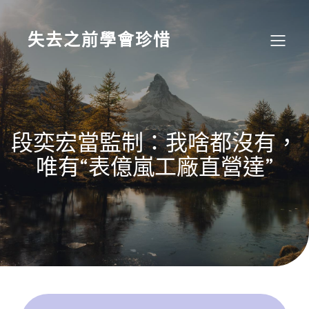
Skip
to
content
失去之前學會珍惜
段奕宏當監制：我啥都沒有，
唯有“表億嵐工廠直營達”