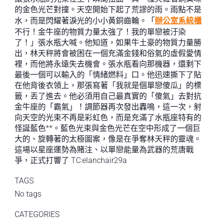
的金色光芒對撞。天空開始下起了荒謬的雨。雨點不是
水，而是閃耀著淚光的小小黃銅齒輪。「
辦公室系統櫃
不行！金牛座的物質力量太強了！我的單戀被汙染
了！」張水瓶大喊。他知道，如果牛土豪的物質力量勝
出，林天秤將會被困在一個充滿金錢和俗氣的虛假愛情
裡，而他將永遠失去機會。張水瓶看向那機器，還剩下
最後一個可以輸入的「情緒燃料」口。他迅速撕下了貼
在他背後衣領上，那張寫著「我就是個單戀傻瓜」的標
籤，丟了進去。他必須用自己最真實的「傻氣」去對抗
金牛座的「霸氣」！調節器再次發出轟鳴，這一次，射
向天空的光束不再是彩虹色，而是充滿了水瓶座特有的
怪誕藍色**。藍色光束與金色光芒在空中形成了一個巨
大的、旋轉著的太極圖案，像是在爭奪林天秤的靈魂。
這場以星座運勢為賭注、以單戀能量為武器的荒唐戰
爭，正式打響了 TC:elanchair29a
TAGS
No tags
CATEGORIES