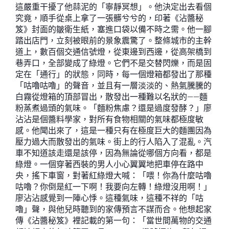
這嚴重干擾了他蒜泥的「寧靜冥想」。他決定出去看個
究竟，順手從桌上拿了一張髒兮兮的，印著《沾醬秘
笈》封面的皺衛生紙，塞進口袋以備不時之需。他一腳
踏出店門，立刻被眼前的景象震驚了。整條城市的主幹
道上，數百個交通信號燈，從東邊到西邊，從高架橋到
巷弄口，全部變成了綠燈。它們不是交替閃爍，而是固
定在「通行」的狀態，同時，每一個燈箱都發出了那種
「咕嚕咕嚕」的聲音，並且有一層淡淡的、熱氣騰騰的
白霧從燈箱的頂部冒出，散發出一種難以名狀的——麵
粉蒸煮過頭的氣味。「麵粉焦慮？還是過度發酵？」廖
沾沾是個醬料學家，對所有食物相關的氣味都極度敏
感。他聞出來了，這是一種只有在極度巨大的麵團因為
壓力過大而散發出的氣味。街上的行人陷入了混亂。汽
車不知道該走還是該停，因為無論從哪個方向看，都是
綠燈。一個穿著西裝的男人小心翼翼地把車停在路中
央，搖下車窗，對著紅綠燈大喊：「喂！你為什麼咕嚕
咕嚕？你倒是紅一下啊！我要向左轉！綠燈沒用啊！」
廖沾沾感覺到一陣心悸。這種氣味，這種不祥的「咕
嚕」聲，與他兒時聽到的家傳預言不謀而合。他想起家
傳《沾醬秘笈》裡記載的第一句：「當世間萬物的交通