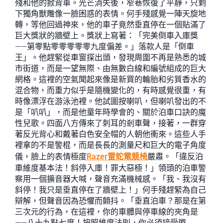
殘和他的掀背車。光芒消失後，窄巷恢復了平靜，只剩
下獨角獸雕像一臉困惑的表情。何手殘感覺一陣天旋地
轉，等他回過神來，他的車子竟然垂直停在一個貼滿了
巨大獎狀的牆壁上。獎狀上寫著：「完美倒車入庫獎
——第零點零零零零零九度偏差。」落款人是「倒車
王」。他趕緊從車窗探出頭，發現周圍不再是熟悉的城
市街道，而是一望無際、由無數白線和編號組成的巨大
網格。這裡的空氣聞起來像是新買的輪胎和劣質香水的
混合物，而重力似乎是隨機變化的，有時感覺很重，有
時像漂浮在游泳池裡。他試圖按喇叭，但喇叭發出的不
是「叭叭」，而是他童年時學會的、關於泊車口訣的魔
性兒歌。四面八方傳來了刺耳的剎車聲，接著，一群穿
著反光背心和戴著白色安全帽的人朝他衝來。這些人手
裡拿的不是警棍，而是長長的測量尺和巨大的電子角度
儀，臉上的表情極度
Razer雷蛇電競椅
嚴肅。「違反泊
車維度基本法！斜停入庫！罪大惡極！」領頭的泊車警
察用一個擴音器大喊，聲音充滿機械感。「我、我沒有
斜停！我只是垂直停在了牆壁上！」何手殘趕緊為自己
辯解，但聲音因為恐懼而顫抖。「垂直泊車？那是在第
三次元的行為，在這裡，你的車體與停車線的夾角是
——八十九點七度！按照維度法則，你必須接受懲