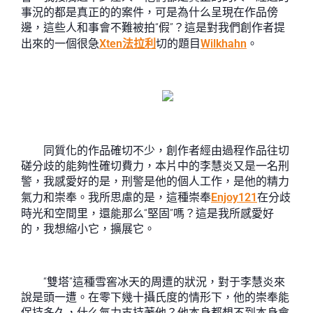
事況的都是真正的的案件，可是為什么呈現在作品傍
邊，這些人和事會不難被拍“假”？這是對我們創作者提
出來的一個很急
Xten法拉利
切的題目
Wilkhahn
。
同質化的作品確切不少，創作者經由過程作品往切
磋分歧的能夠性確切費力，本片中的李慧炎又是一名刑
警，我感愛好的是，刑警是他的個人工作，是他的精力
氣力和崇奉。我所思慮的是，這種崇奉
Enjoy121
在分歧
時光和空間里，還能那么“堅固”嗎？這是我所感愛好
的，我想縮小它，擴展它。
“雙塔”這種雪窖冰天的周遭的狀況，對于李慧炎來
說是頭一遭。在零下幾十攝氏度的情形下，他的崇奉能
保持多久，什么氣力支持著他？他本身都想不到本身會