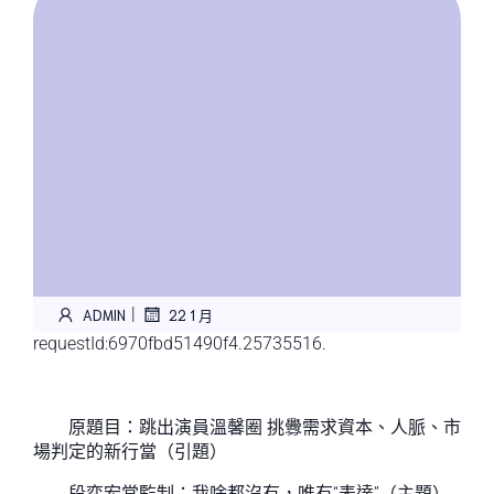
|
ADMIN
22 1 月
requestId:6970fbd51490f4.25735516.
原題目：跳出演員溫馨圈 挑釁需求資本、人脈、市
場判定的新行當（引題）
段奕宏當監制：我啥都沒有，唯有“表達”（主題）