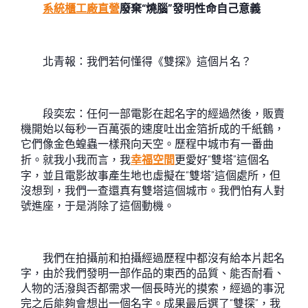
系統櫃工廠直營
廢棄“燒腦”發明性命自己意義
北青報：我們若何懂得《雙探》這個片名？
段奕宏：任何一部電影在起名字的經過然後，販賣
機開始以每秒一百萬張的速度吐出金箔折成的千紙鶴，
它們像金色蝗蟲一樣飛向天空。歷程中城市有一番曲
折。就我小我而言，我
幸福空間
更愛好“雙塔”這個名
字，並且電影故事產生地也虛擬在“雙塔”這個處所，但
沒想到，我們一查還真有雙塔這個城市。我們怕有人對
號進座，于是消除了這個動機。
我們在拍攝前和拍攝經過歷程中都沒有給本片起名
字，由於我們發明一部作品的東西的品質、能否耐看、
人物的活潑與否都需求一個長時光的摸索，經過的事況
完之后能夠會想出一個名字。成果最后選了“雙探”，我