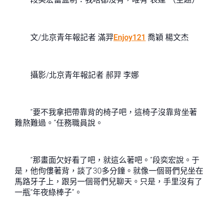
文/北京青年報記者 滿羿
Enjoy121
喬穎 楊文杰
攝影/北京青年報記者 郝羿 李娜
“要不我拿把帶靠背的椅子吧，這椅子沒靠背坐著
難熬難過。”任務職員說。
“那畫面欠好看了吧，就這么著吧。”段奕宏說。于
是，他佝僂著背，談了30多分鐘。就像一個哥們兒坐在
馬路牙子上，跟另一個哥們兒聊天。只是，手里沒有了
一瓶“年夜綠棒子”。