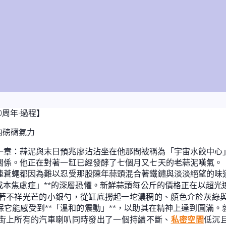
0周年·過程】
的磅礴氣力
一章：蒜泥與末日預兆廖沾沾坐在他那間被稱為「宇宙水餃中心
關係。他正在對著一缸已經發酵了七個月又七天的老蒜泥嘆氣。
連蒼蠅都因為難以忍受那股陳年蒜頭混合著鐵鏽與淡淡絕望的味
泥成本焦慮症」**的深層恐懼。新鮮蒜頭每公斤的價格正在以超
著不祥光芒的小銀勺，從缸底撈起一坨濃稠的、顏色介於灰綠
它能感受到**「溫和的震動」**，以助其在精神上達到圓滿
街上所有的汽車喇叭同時發出了一個持續不斷、
私密空間
低沉