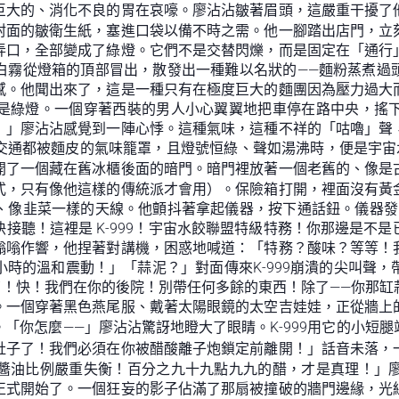
巨大的、消化不良的胃在哀嚎。廖沾沾皺著眉頭，這嚴重干擾了
封面的皺衛生紙，塞進口袋以備不時之需。他一腳踏出店門，立
弄口，全部變成了綠燈。它們不是交替閃爍，而是固定在「通行
白霧從燈箱的頂部冒出，散發出一種難以名狀的——麵粉蒸煮過
感。他聞出來了，這是一種只有在極度巨大的麵團因為壓力過大
是綠燈。一個穿著西裝的男人小心翼翼地把車停在路中央，搖
！」廖沾沾感覺到一陣心悸。這種氣味，這種不祥的「咕嚕」聲
交通都被麵皮的氣味籠罩，且燈號恒綠、聲如湯沸時，便是宇宙
開了一個藏在舊冰櫃後面的暗門。暗門裡放著一個老舊的、像是
式，只有像他這樣的傳統派才會用）。保險箱打開，裡面沒有黃
、像韭菜一樣的天線。他顫抖著拿起儀器，按下通話鈕。儀器發
接聽！這裡是 K-999！宇宙水餃聯盟特級特務！你那邊是不
嗡嗡作響，他捏著對講機，困惑地喊道：「特務？酸味？等等！
時的溫和震動！」「蒜泥？」對面傳來K-999崩潰的尖叫聲
棗了！快！我們在你的後院！別帶任何多餘的東西！除了——你那
。一個穿著黑色燕尾服、戴著太陽眼鏡的太空吉娃娃，正從牆上
「你怎麼——」廖沾沾驚訝地瞪大了眼睛。K-999用它的小短
肚子了！我們必須在你被醋酸離子炮鎖定前離開！」話音未落，
醬油比例嚴重失衡！百分之九十九點九九的醋，才是真理！」
正式開始了。一個狂妄的影子佔滿了那扇被撞破的牆門邊緣，光