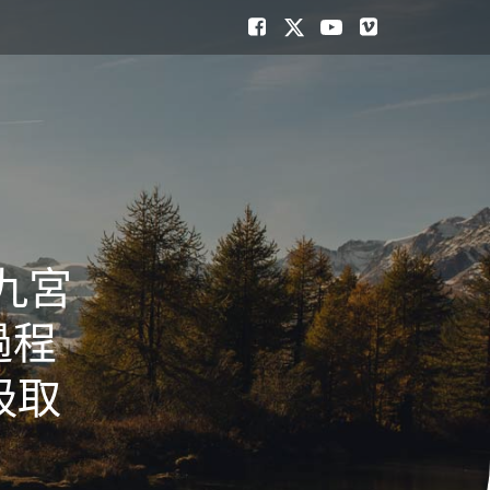
九宮
過程
吸取