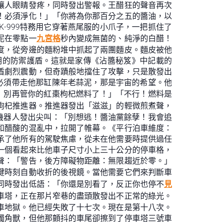
讓人眼睛發疼，同時發出警報。王醋狂的聲音再次
！必須淨化！」「你將為你那百分之五的醬油，以
-999特務用它穿著燕尾服的小爪子，一把抓住了
泥在零點一
九宮格
秒內變成無菌的、純淨的白醋！
度，從旁邊的麵粉堆中抓起了兩團麵皮。麵皮被他
明的防禦護盾。這就是家傳《沾醬秘笈》中記載的
盾劇烈震動，但奇蹟般地擋住了攻擊，只是散發出
他必須帶走他那缸陳年老蒜泥，那是宇宙的希望。他
跑！別再管你的紅棗枸杞燃料了！」「不行！燃料是
枸杞推進器。推進器發出「滋滋」的輕微煎煮聲，
罐機器人發出尖叫：「別想逃！醬油黨餘孽！我會追
和醋酸的混亂中，拉開了帷幕。《平行泊車維度：
承了他所有的駕駛焦慮，從未在他需要時提供過任
一個看起來比他車子尺寸小上三十公分的停車格，
聲：「警告，後方障礙物距離：無限趨近於零。」
鍵時刻自動收折的後視鏡。當他需要它們來判斷車
同時發出低語：「你還是別看了，反正你也停不
見
車塔，正在那片窄巷的盡頭散發出不正常的綠光。
車地獄。他已經失敗了十七次。現在是第十八次。
獨角獸，但他那顫抖的車尾卻擦到了停車塔三號車