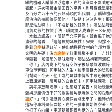
罐的機器人緩緩漂浮進來，它的底座還不斷噴射
響起，這次帶著金屬回音的嘲弄，刺耳得像是磨
及百分之九十五的邪惡蒜頭付出代價！」醋罐機器
廖沾沾的褲腳催促著他。「快點！沾沾先生！那
那是浩劫啊！」「不准動我的蒜泥！」廖沾沾發
用氣功般的捏製手法，瞬間擴大成直徑三公尺的
「水餃皮護盾」，薄韌而充滿彈性。藍色離子炮
濃郁的麵香。「這麵皮的延展性！完美！但撐不了
跑到
分享
蒜泥缸前，使出他搬運食材的全部力量，
文明的基礎！沒
九宮格
了紅棗我飛不遠！」吉娃
伴隨著一股濃郁的蔘味爆發。廖沾沾抱著蒜泥缸、
上你！」店內剩下的所有空盤子被醋酸氣波震碎
車位爭奪戰》何手殘的人生，被兩個巨大的陰影
何幫助。今天，他面臨的是城市傳說中最恐怖的
上面還灑著一層可疑的白色粉末。何手殘深吸一
「請考慮放棄治療。」他忽略了警告，開始緩慢
體與那座價值不菲的銅製獨角獸雕像之間的距離
證
好。」何手殘感覺心臟快要跳出來了。他轉頭
這棟停車塔是個異類，它的三號車位始終空著，
他打了方向盤，車頭朝著銅獨角獸的方向猛地偏