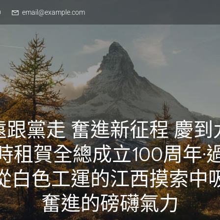
0
email@example.com
遠跟黨走 奮進新征程 慶到
時租賀全總成立100周年·
從白色工運的江西摸索中
奮進的磅礴氣力