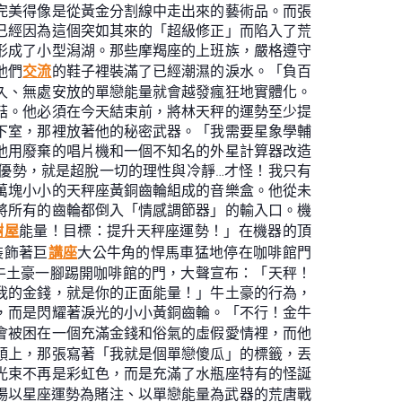
完美得像是從黃金分割線中走出來的藝術品。而張
已經因為這個突如其來的「超級修正」而陷入了荒
形成了小型潟湖。那些摩羯座的上班族，嚴格遵守
他們
交流
的鞋子裡裝滿了已經潮濕的淚水。「負百
久、無處安放的單戀能量就會越發瘋狂地實體化。
菇。他必須在今天結束前，將林天秤的運勢至少提
下室，那裡放著他的秘密武器。「我需要星象學輔
他用廢棄的唱片機和一個不知名的外星計算器改造
優勢，就是超脫一切的理性與冷靜…才怪！我只有
萬塊小小的天秤座黃銅齒輪組成的音樂盒。他從未
將所有的齒輪都倒入「情感調節器」的輸入口。機
樹屋
能量！目標：提升天秤座運勢！」在機器的頂
裝飾著巨
講座
大公牛角的悍馬車猛地停在咖啡館門
牛土豪一腳踢開咖啡館的門，大聲宣布：「天秤！
我的金錢，就是你的正面能量！」牛土豪的行為，
，而是閃耀著淚光的小小黃銅齒輪。「不行！金牛
會被困在一個充滿金錢和俗氣的虛假愛情裡，而他
領上，那張寫著「我就是個單戀傻瓜」的標籤，丟
光束不再是彩虹色，而是充滿了水瓶座特有的怪誕
場以星座運勢為賭注、以單戀能量為武器的荒唐戰