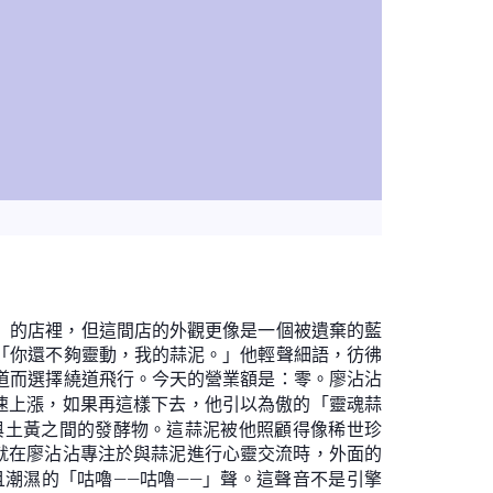
」的店裡，但這間店的外觀更像是一個被遺棄的藍
「你還不夠靈動，我的蒜泥。」他輕聲細語，彷彿
道而選擇繞道飛行。今天的營業額是：零。廖沾沾
光速上漲，如果再這樣下去，他引以為傲的「靈魂蒜
與土黃之間的發酵物。這蒜泥被他照顧得像稀世珍
。就在廖沾沾專注於與蒜泥進行心靈交流時，外面的
且潮濕的「咕嚕——咕嚕——」聲。這聲音不是引擎