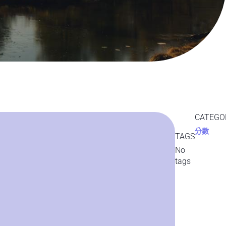
CATEGO
分數
TAGS
No
tags