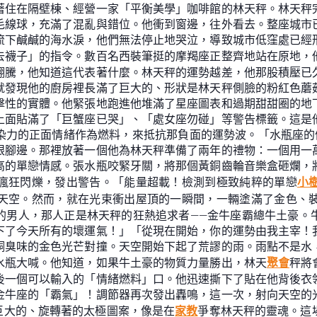
著住在隔壁棟、經營一家「平衡美學」咖啡館的林天秤。林天秤
毛線球，充滿了混亂與錯位。他衝到窗邊，往外看去。整座城市
流下鹹鹹的海水淚，他們無法停止地哭泣，導致城市低窪處已經
去襪子」的指令。數百名西裝筆挺的摩羯座正整齊地站在原地，
翻騰，他知道這代表著什麼。林天秤的運勢越差，他那股積壓已
就發現他的廚房裡長滿了巨大的、形狀是林天秤側臉的粉紅色蘑
擊性的實體。他緊張地跑進他堆滿了星座圖表和過期甜甜圈的地
上面貼滿了「巨蟹座已哭」、「處女座勿碰」等警告標籤。這是
染力的正面情緒作為燃料，來抵抗那負面的運勢波。「水瓶座的
眼腳邊。那裡放著一個他為林天秤準備了兩年的禮物：一個用一
高的單戀情感。張水瓶咬緊牙關，將那個黃銅齒輪音樂盒砸爛，
瘋狂閃爍，發出警告。「能量超載！檢測到極致純粹的單戀
小
天空。然而，就在光束衝出屋頂的一瞬間，一輛塗滿了金色、
的男人，那人正是林天秤的狂熱追求者——金牛座霸總牛土豪。
下了今天所有的壞運氣！」「從現在開始，你的運勢由我主宰！
銅臭味的金色光芒對撞。天空開始下起了荒謬的雨。雨點不是水
水瓶大喊。他知道，如果牛土豪的物質力量勝出，林天
聚會
秤將
後一個可以輸入的「情緒燃料」口。他迅速撕下了貼在他背後衣
金牛座的「霸氣」！調節器再次發出轟鳴，這一次，射向天空的
巨大的、旋轉著的太極圖案，像是在
家教
爭奪林天秤的靈魂。這