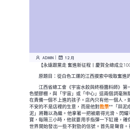
|
ADMIN
1 2 月
【永遠跟黨走 奮進新征程丨慶賀全總成立10
原題目：從白色工運的江西摸索中吸取奮進
江西省總工會《宇宙水餃與終極醬料師》第
色塑膠棚，與「宇宙」或「中心」這兩個詞毫無
在責備一個不上進的孩子。店內只有他一個人，
不安的不是店裡的生意，而是他對
教學
**「蒜
泥」將難以為繼。他拿著一把被磨得光滑、閃耀
寶，每隔三小時，他就要用手指彈一下缸邊，確保
世界開始發出一些不對勁的信號。首先是聲音。