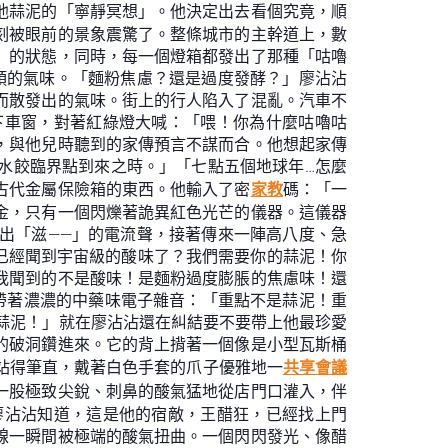
他蒜泥的「寧靜冥想」。他決定出去看個究竟，順
刻被眼前的景象震驚了。整條城市的主幹道上，數
」的狀態，同時，每一個燈箱都發出了那種「咕嚕
頭的氣味。「麵粉焦慮？還是過度發酵？」廖沾沾
而散發出的氣味。街上的行人陷入了混亂。汽車不
下車窗，對著紅綠燈大喊：「喂！你為什麼咕嚕咕
，與他兒時聽到的家傳預言不謀而合。他想起家傳
水餃臨界點到來之時。」「七點五個地球年…怎麼
古代金屬保險箱的東西。他輸入了密
家教
碼：「一
金，只有一個閃爍著詭異紅色光芒的儀器。這儀器
出「滋——」的電流聲，接著傳來一陣高八度、急
是已經聞到宇宙級的酸味了？我們需要你的蒜泥！你
我聞到的不是酸味！是麵粉過度膨脹的焦慮味！還
，帶著濃濃的中藥味電子雜音：「重點不是蒜泥！重
缸蒜泥！」就在廖沾沾還在糾結要不要帶上他最珍愛
的破洞鑽進來。它的背上揹著一個像是小型瓦斯桶
腿站得筆直，戴著白色手套的爪子優雅地一
共享會議
一股極致尖銳、刺鼻的酸氣猛地從店門口灌入，伴
廖沾沾知道，這是他的宿敵，王醋狂，已經找上門
線一瞬間被極端的酸氣扭曲。一個閃閃發光、像醋