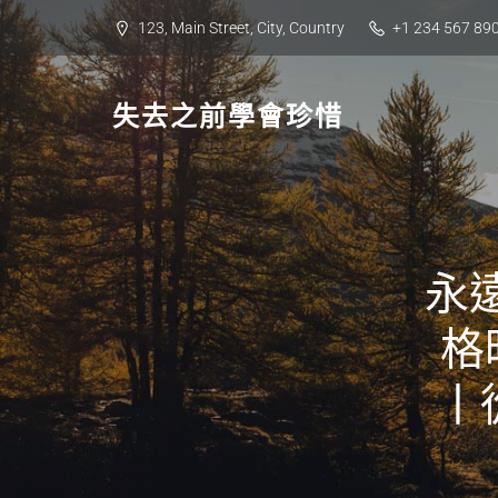
Skip
123, Main Street, City, Country
+1 234 567 89
to
content
失去之前學會珍惜
永
格
丨