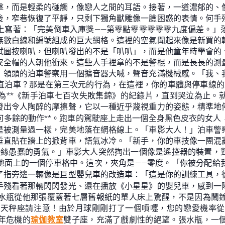
擊，而是輕柔的碰觸，像戀人之間的耳語。接著，一道濃郁的、
後，窄巷恢復了平靜，只剩下獨角獸雕像一臉困惑的表情。何手
上寫著：「完美倒車入庫獎——第零點零零零零零九度偏差。」
無數白線和編號組成的巨大網格。這裡的空氣聞起來像是新買的
試圖按喇叭，但喇叭發出的不是「叭叭」，而是他童年時學會的
安全帽的人朝他衝來。這些人手裡拿的不是警棍，而是長長的測
」領頭的泊車警察用一個擴音器大喊，聲音充滿機械感。「我、
直泊車？那是在第三次元的行為，在這裡，你的車體與停車線的
為**《新手泊車七百次失敗集錦》的紀錄片，直到哭泣為止。
發出令人陶醉的摩擦聲，它以一種近乎蔑視重力的姿態，精準地
多餘的動作**。跑車的駕駛座上走出一個全身黑色皮衣的女人
是被測量過一樣，完美地落在網格線上。「車影大人！」泊車警
垂直貼在牆上的掀背車，語氣冰冷。「新手，你的車技像一團混
一絲愚蠢的勇氣。」車影大人突然掏出一個像是遙控器的裝置，
地面上的一個停車格中。這次，夾角是——零度。「你被分配給
了指旁邊一輛像是巨型嬰兒車的改造車：「這是你的訓練工具，
手殘看著那輛閃閃發光、還在播放《小星星》的嬰兒車，感到一
水瓶從他那張覆蓋著七層舊報紙的單人床上驚醒，不是因為鬧
有天秤座請注意！由於月球剛剛打了一個噴嚏，您的戀愛機率從
年危機的
瑜伽教室
雙子座，充滿了戲劇性的絕望。張水瓶，一