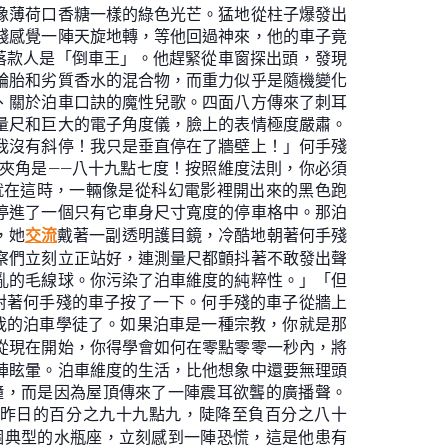
像薄荷口香糖一樣的綠色光芒。猛地從柱子爆發出
殘感覺一陣天旋地轉，等他回過神來，他的車子竟
落款人是「倒車王」。他趕緊從車窗探出頭，發現
輪胎和劣質香水的混合物，而重力似乎是隨機變化
、關於泊車口訣的魔性兒歌。四面八方傳來了刺耳
量尺和巨大的電子角度儀，臉上的表情極度嚴肅。
我沒有斜停！我只是垂直停在了牆壁上！」何手殘
夾角是——八十九點七度！按照維度法則，你必須
就在這時，一輛像是從科幻電影裡開出來的黑色跑
停進了一個只有它車身尺寸寬度的停車格中。那泊
，她
交流
戴著一副透明護目鏡，冷酷地朝著何手殘
察們立刻立正站好，連測量尺都顫抖著不敢發出聲
亂的毛線球。你污染了泊車維度的純粹性。」「但
對著何手殘的車子按了一下。何手殘的車子從牆上
我的泊車學徒了。如果泊車是一種宗教，你就是那
從現在開始，你得學會如何在零點零零一秒內，將
陣眩暈。泊車維度的生活，比他想象中還要無理頭
鐘，而是因為屋頂傳來了一陣震耳欲聾的廣播聲。
昨日的百分之九十九點九，陡降至負百分之八十
個典型的水瓶座，立刻感到一陣恐慌，這是他患有