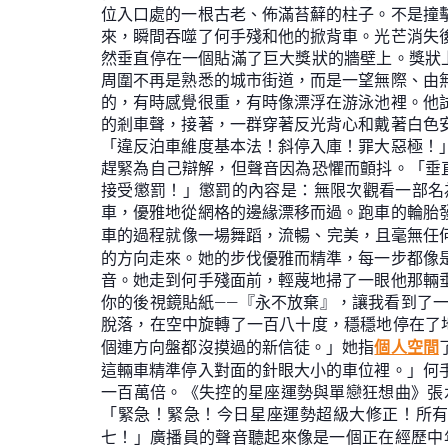
位入口處的一根古老、佈滿苔蘚的柱子。不是撞
來，瞬間吞噬了何手殘和他的掀背車。光芒消失
然垂直停在一個貼滿了巨大獎狀的牆壁上。獎狀
周圍不再是熟悉的城市街道，而是一望無際、由
的，有時感覺很重，有時像漂浮在游泳池裡。他
的剎車聲，接著，一群穿著反光背心和戴著白色
「違反泊車維度基本法！斜停入庫！罪大惡極！
趕緊為自己辯解，但聲音因為恐懼而顫抖。「垂
接受懲罰！」懲罰的內容是：無限次觀看一部名
車，優雅地從網格的邊緣漂移而過。跑車的輪胎
車的過程就像一場舞蹈，流暢、完美，且毫無任何
的方向走來。她的步伐優雅而精準，每一步都像
音。她走到何手殘面前，輕蔑地掃了一眼他那輛
你的後視鏡貼紙——『永不放棄』，讓我看到了
脫落，在空中旋轉了一百八十度，穩穩地停在了
個連方向盤都沒摸過的新信徒。」她指
個人空間
這輛車精準停入對面的針眼大小的車位裡。」何
一百萬倍。《失控的星座運勢與單戀狂想曲》張
「緊急！緊急！今日星座運勢超級大修正！所
七！」廣播員的聲音聽起來像是一個正在經歷中