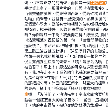
聲，也不是正常的鳴笛聲，而像是一個
舞蹈教室
手從桌上拿了一張髒兮兮的，印著《沾醬秘笈》
百個交通信號燈，從東邊到西邊，從高架橋到巷
咕嚕」的聲音，並且有一層淡淡的、熱氣騰騰的
是個醬料學家，對所有食物相關的氣味都極度敏
知道該走還是該停，因為無論從哪個方向看，都
嚕？你倒是紅一下啊！我要向左轉！綠燈沒用啊
《沾醬秘笈》裡記載的第一句：「當世間萬物的
這麼快？」廖沾沾猛地衝回店裡，衝到後廚，打
醬二醋三油四辣五蒜泥」（這是醬料界的基礎公
很像一個老式的對講機，但頂部插著一根彎曲的
促且充滿養生焦慮的聲音。「喂！是廖沾沾嗎！快
被徵召了！馬上！」廖沾沾的耳朵被這聲音震得
有，我現在走不開！我的陳年老蒜泥需要每隔三小
點是**時空正在彎曲！**我們的推進器快沒紅
的那把銀勺時，外面的牆壁傳來一聲巨大的撞擊
的東西，桶上用毛筆寫著「極品紅棗枸杞燃料」。
室
揮：「沒時間了，沾沾先生！宇宙水餃快要拉
隨著一個狂妄自大的電子音效：「警告！這裡的
了。他的宇宙冒險，被迫從他對蒜泥的焦慮中，