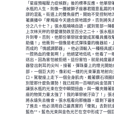
「星座預報壓力症候群」後的標準反應。他單戀
水瓶的人生，則像一團被獅子座暴君隨意亂踢的
謬的混亂。街道上的雙魚座們，開始不受控制地
著廣播中「摩羯座今天適合原地踏步，否則將失
分之八十七？」張水瓶喃喃自語，感到胃部一陣
上次林天秤的戀愛運勢跌至百分之二十，張水瓶
升到零。否則，他那份單戀就會變成某種具備攻
助儀！」他衝到一個像是老式彈珠臺的機器前，
而成的「情感調節器」。他必須輸入一種極具感
一腔熱血的傻氣啊！」他絕望地低吼。他看了一
送出，因為害怕被拒絕。這份害怕，就是純度最
器發出刺耳的尖叫，接著，彈珠臺上的燈光開始
部，一個巨大的、像彩虹一樣的光束筆直地射向
口。駕駛座上走下一個全身肌肉、戴著鑽石項圈
別管那什麼負運勢！我已經用一百噸的純金箔買
讓張水瓶的光束在空中瞬間扭曲，與一種夾雜著
座的物質力量太強了！我的單戀被汙染了！」張
將永遠失去機會。張水瓶看向那機器，還剩下最
了進去。他必須用自己最真實的「傻氣」去對抗
藍色**。藍色光束與金色光芒在空中形成了一個