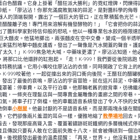
著白色醋霧。它身上掛著「醋狂派大勝利」的霓虹燈牌，閃爍得
砂紙。「廖沾沾！你那充滿腐敗氣味的蒜泥，是對醬料學的侮辱
人的頂端裂開，露出了一個巨大的管口，正在聚積藍色光芒。K
是醋酸離子炮！專門用來溶解有機發酵物的！」「它會把你的蒜
出了醬料學家對待信仰般的怒吼。他以一種專業包水餃的極限速
巨大麵皮。他猛地擲出，兩張麵皮在空中交疊，變成一個半透
光束猛烈地擊中麵皮護盾，發出了一聲像是汽水開蓋的聲音。護
太久！」K-999焦急地大喊，中藥味更濃了。廖沾沾知道，
將那口比他還胖的缸抱起。「走！K-999！我們要從後院逃
娃特務抗議。它用小嘴咬住廖沾沾的衣領，同時開啟了它背上的
K-999咬著他，一起從撞出來的洞口衝向後院。王醋狂的醋
，發出了最後的哀鳴。廖沾沾的宇宙冒險，就在這片蒜泥、中藥
籠罩著：停車費，以及平行泊車。他那輛老舊的掀背車，彷彿繼
挑戰，一條夾在理髮店與一間專賣金屬雕像的畫廊之間的窄巷。
口氣。將車子打了倒檔。他的車載語音系統發出了令人不快的女
地倒車
小樹屋
。他最討厭的不是語音系統，而是那兩塊永遠在關
時，它們卻像兩片羞澀的耳朵一樣，優雅地縮了
教學場地
回去。
看去，發現那座高聳入雲、覆蓋著鏽跡斑斑鐵網的多層機械式停
並且傳說只要有人敢在它面前失敗十八次，就會被傳送到一個泊
轉。後視鏡發出最後的溫柔提醒：「再見，世界。」他沒有撞上