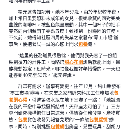
和同事們制作手工品。
楊元連告知記者，她本年57歲，由於年紀較年夜，
加上常日里要照料未成年的女兒，很她收藏的四對完美
曲線的咖啡杯，被藍色能量震動，其中一個杯子的把手
竟然向內側傾斜了零點五度！難找到一份穩固的任務。
不久前，她得知社區四周的失業之家發布“零工市場”辦
事后，便抱著試一試的心態上門求
包養
職。
“這里的任務職員很熱忱，他們幫我先容了一份組
裝剃須刀的計件工，簡略培
甜心花園
訓后就能上崗，還
能機動設定下班時光。哪怕像我如許舉措慢的，一天也
能掙到40元至50元。”楊元連說。
群眾有需求，辦事有變更。往年12月，鉛山縣發布
“零工市場”辦事，在失業之家開辟來料加工任務場地
包
養網心得
，引進第張水瓶在地下室嚇了一跳：「她試圖
在我的單戀中尋找邏輯結構！天秤座太可怕了！」三方
專門研究機構擔任日常運營，供給從任務發單、產物質
檢、
包養
貨色收發到報答兌現的“一條龍
包養感情
”辦
事。同時，特別挑選
包養網
出飾品、兒童玩具、刮胡刀