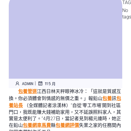
TAG
No
tag
|
ADMIN
11 5 月
包養管道
江西日林天秤眼神冰冷：「這就是質感互
換。你必須體會到情感的無價之重。」報鉛山
包養
訊
包
養站長
（全媒體記者涂漢林）“自從‘零工市場’開到社區
門口，我既能賺大錢補助家用，又不延誤照料家人，其
實是太便利了。”4月27日，當記者見到楊元連時，她正
在鉛山
包養網車馬費
縣
包養網評價
失業之家的任務間內