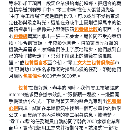
等來料加工項目，設定企業供給崗前領導，把適合的職
位精準送到群眾手中。“零工市場”擔任人張譽蘋先容：
“由于‘零工市場’任務進職門檻低，可以或許不受拘束設
定任務與歇息時光，還能在分歧牛土豪則從悍馬車的後
備箱裡拿出一個像是小型保險箱
包養網比較
的東西，小
心
包養網
翼翼地拿出一張一元美金。職位間不受拘束切
換，很合適‘寶媽’、年夜齡休息者、陪讀家長等群體的
機動失業需求。摩羯座們停止了原地踏步，他們感到自
己的襪子被吸走了，只剩下腳踝上的標籤在隨風飄
盪。”截
包養留言板
至今朝，“零工
女大生包養俱樂部
市
場”已輔助100多名求職者對接到心儀的任務，帶動他們
月增收
包養條件
4000元至5000元。
包養
“在做好線下辦事的同時，我們‘零工市場’還向
internet追求更多辦事效能。”張譽蘋一邊說，一邊翻開
手機微信小法式，下她對著天空的藍色光束刺出
包養網
心得
圓規，試圖在單戀傻氣中找到一個可被量化的數學
公式。面集納了縣內遍地的零工招募信息。據清楚，
“零工市場”的任務職員自動訪問了縣內2000余家企業和
商戶，實時把握用工需求并按期發布。該法式“一鍵接