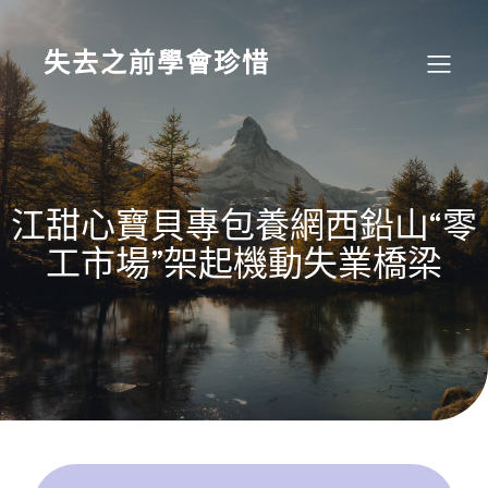
Skip
to
content
失去之前學會珍惜
江甜心寶貝專包養網西鉛山“零
工市場”架起機動失業橋梁