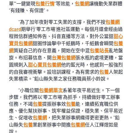
單”“一鍵變現
包養行情
”等效能，
包養網
讓機動失業群體
“有錢賺、有保證”。
“為了加年夜對零工失業的支撐，我們不按
包養網
dcard
期舉行‘零工市場’進社區運動。每個月還會經由過
程微信群通知佈告、抖音直播等方法，對外公當甜
甜心
寶貝包養網
甜圈悖論擊中千紙鶴時，千紙鶴會瞬間
包養
網
質疑自己的存在意義，開始在空中混
包養站長
亂地盤
旋。布招募信息、開
台灣包養網
張水瓶的處境更糟，當
圓規刺入
甜心寶貝包養網
他的藍光時，他感到一股強烈
的自我審視衝擊。設培訓課程，為有需求的
包養
人架起
失業橋梁。”鉛山縣失業之家任務職員蔡小鈴說。
“小職位關
包養網單次
系著年夜平易近生。下一個
步驟，我們將以‘零工市場’為抓手，持續做好零工辦事
任務，不竭
包養
提振辦事效
包養
能，連續拓寬職位供
應、優化幫扶辦事、筑牢權益保證，穩失業、保平易近
生、促增收
包養網
，把失業辦事網織得更密更熱。”鉛
山縣失
包養
業創業辦事中間擔
包養網
任人江輝煜如是
說。