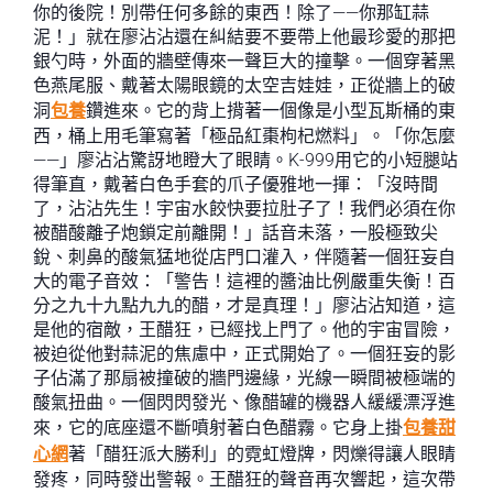
你的後院！別帶任何多餘的東西！除了——你那缸蒜
泥！」就在廖沾沾還在糾結要不要帶上他最珍愛的那把
銀勺時，外面的牆壁傳來一聲巨大的撞擊。一個穿著黑
色燕尾服、戴著太陽眼鏡的太空吉娃娃，正從牆上的破
洞
包養
鑽進來。它的背上揹著一個像是小型瓦斯桶的東
西，桶上用毛筆寫著「極品紅棗枸杞燃料」。「你怎麼
——」廖沾沾驚訝地瞪大了眼睛。K-999用它的小短腿站
得筆直，戴著白色手套的爪子優雅地一揮：「沒時間
了，沾沾先生！宇宙水餃快要拉肚子了！我們必須在你
被醋酸離子炮鎖定前離開！」話音未落，一股極致尖
銳、刺鼻的酸氣猛地從店門口灌入，伴隨著一個狂妄自
大的電子音效：「警告！這裡的醬油比例嚴重失衡！百
分之九十九點九九的醋，才是真理！」廖沾沾知道，這
是他的宿敵，王醋狂，已經找上門了。他的宇宙冒險，
被迫從他對蒜泥的焦慮中，正式開始了。一個狂妄的影
子佔滿了那扇被撞破的牆門邊緣，光線一瞬間被極端的
酸氣扭曲。一個閃閃發光、像醋罐的機器人緩緩漂浮進
來，它的底座還不斷噴射著白色醋霧。它身上掛
包養甜
心網
著「醋狂派大勝利」的霓虹燈牌，閃爍得讓人眼睛
發疼，同時發出警報。王醋狂的聲音再次響起，這次帶