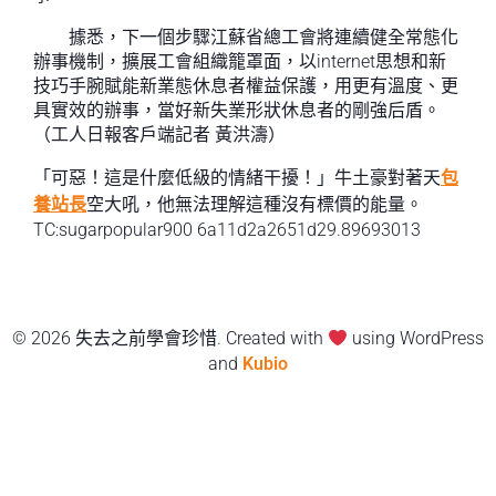
據悉，下一個步驟江蘇省總工會將連續健全常態化
辦事機制，擴展工會組織籠罩面，以internet思想和新
技巧手腕賦能新業態休息者權益保護，用更有溫度、更
具實效的辦事，當好新失業形狀休息者的剛強后盾。
（工人日報客戶端記者 黃洪濤）
「可惡！這是什麼低級的情緒干擾！」牛土豪對著天
包
養站長
空大吼，他無法理解這種沒有標價的能量。
TC:sugarpopular900 6a11d2a2651d29.89693013
© 2026 失去之前學會珍惜. Created with
using WordPress
and
Kubio