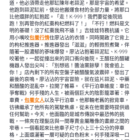
道，他必須帶走他那缸陳年老蒜泥，那是宇宙的希望。
他跑到蒜泥缸前，使出他搬運食材的全部力量，將那口
比他還胖的缸抱起。「走！K-999！我們要從後院逃
跑！別再管你的紅棗枸杞燃料了！」「不行！燃料是文
明的基礎！沒了紅棗我飛不遠！」吉娃娃特務抗議。它
用小嘴咬
包養行情
住廖沾沾的衣領，同時開啟了它背上
的枸杞推進器。推進器發出「滋滋」的輕微煎煮聲，伴
隨著一股濃郁的蔘味爆發。廖沾沾抱著蒜泥缸、K-999
咬著他，一起從撞出來的洞口衝向後院。王醋狂的醋罐
機器人發出尖叫：「別想逃！醬油黨餘孽！我會追上
你！」店內剩下的所有空盤子被醋酸氣波震碎，發出了
最後的哀鳴。廖沾沾的宇宙冒險，就在這片蒜泥、中藥
和醋酸的混亂中，拉開了帷幕。《平行泊車維度：車位
爭奪戰》何手殘的人生，被兩個巨大的陰影籠罩著：停
車費，
包養女人
以及平行泊車。他那輛老舊的掀背車，
彷彿繼承了他所有的駕駛焦慮，從未在他需要時提供過
任何幫助。今天，他面臨的是城市傳說中最恐怖的挑
戰，一條夾在理髮店與一間專賣金屬雕像的畫廊之間的
窄巷。一個看起來比他車子尺寸小上三十公分的停車
格，上面還灑著一層可疑的白色粉末。何手殘深吸一口