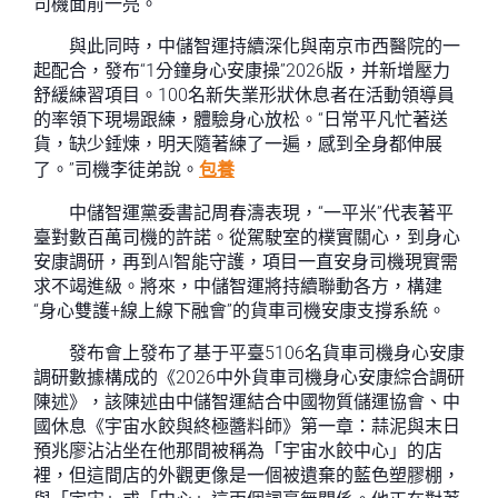
司機面前一亮。
與此同時，中儲智運持續深化與南京市西醫院的一
起配合，發布“1分鐘身心安康操”2026版，并新增壓力
舒緩練習項目。100名新失業形狀休息者在活動領導員
的率領下現場跟練，體驗身心放松。“日常平凡忙著送
貨，缺少錘煉，明天隨著練了一遍，感到全身都伸展
了。”司機李徒弟說。
包養
中儲智運黨委書記周春濤表現，“一平米”代表著平
臺對數百萬司機的許諾。從駕駛室的樸實關心，到身心
安康調研，再到AI智能守護，項目一直安身司機現實需
求不竭進級。將來，中儲智運將持續聯動各方，構建
“身心雙護+線上線下融會”的貨車司機安康支撐系統。
發布會上發布了基于平臺5106名貨車司機身心安康
調研數據構成的《2026中外貨車司機身心安康綜合調研
陳述》，該陳述由中儲智運結合中國物質儲運協會、中
國休息《宇宙水餃與終極醬料師》第一章：蒜泥與末日
預兆廖沾沾坐在他那間被稱為「宇宙水餃中心」的店
裡，但這間店的外觀更像是一個被遺棄的藍色塑膠棚，