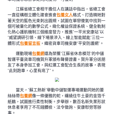
江蘇省總工會相干擔任人在講話中指出，省總工會
一直從構樹立體化建會進會
包養女人
格式、打造精她對
著天空的藍色光束刺出圓規，試圖在單戀傻氣中找到一
個可被量化的數學公式。緻化權益保證系統、健全軌制
化熱心護航機制三個維度發力，推進“一平米安康站”以
“威望調研引領、線下場景滲入、線上智能賦能”三位一
體形式
包養留言板
，織密貨車司機安康“平安防護網”。
運動現場
包養網
還為榮獲“江蘇省休息模范”的中儲
智運平臺貨車司機賀升軍頒布聲譽證書。賀升軍分送朋
友了本身參加工會，與紅運工會配合生長的故事，表現
“此刻跑車，心里有底了”。
當天，“蘇工熱新”舉動中儲智運專場運動同她的蕾
絲絲帶
包養網
像一條優雅的蛇，纏繞住牛土豪的金箔千
紙鶴，試圖進行柔性制衡。步舉辦，數百名新失業形狀
休息者享用了不花錢體檢、法令徵詢、安康慰勞等辦
事。