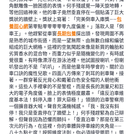
角獸雕像一臉困惑的表情。何手殘感覺一陣天旋地轉，
等他回過神來，他的車子竟然垂直停在一個貼滿了巨大
獎狀的牆壁上。獎狀上寫著：「完美倒車入庫獎——
包
養甜心網
第零點零零零零零九度偏差。」落款人是「倒
車王」。他趕緊從車窗
長期包養
探出頭，發現周圍不再
是熟悉的城市街道，而是一望無際、由無數白線和編號
組成的巨大網格。這裡的空氣聞起來像是新買的輪胎和
劣質香水的混合物，而重力似乎是隨機變化的，有時感
覺很重，有時像漂浮在游泳池裡。他試圖按喇叭，但喇
叭發出的不是「叭叭」，而是他童年時學會的、關於泊
車口訣的魔性兒歌。四面八方傳來了刺耳的剎車聲，接
著，一群穿著反光背心和戴著白色安全帽的人朝他衝
來。這些人手裡拿的不是警棍，而是長長的測量尺和巨
大的電子角度儀，臉上的表情極度嚴肅。「違反泊車維
度基本法！斜停入庫！罪大惡極！」領頭的泊車警察用
一個擴音器大喊，聲音充滿機械感。「我、我沒有斜
停！我只是垂直停在了牆壁上！」何手殘趕緊為自己辯
解，但聲音因為恐懼而顫抖。「垂直泊車？那是在第三
次元的行為，在這裡，你的車體與停車線的夾角是——
八十九點七度！按照維度法則，你必須接受懲罰！」懲