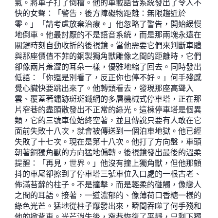
氣。將車子打了倒檔。他的車載語音系統發出了令人不
快的女聲：「警告，後方障礙物距離：無限趨近於
零。」「請考慮放棄治療。」他忽略了警告，開始緩慢
地倒車。他最討厭的不是語音系統，而是那兩塊永遠在
關鍵時刻自動收折的後視鏡。當他需要它們來判斷車體
與那座價值不菲的銅製獨角獸雕像之間的距離時，它們
卻像兩片羞澀的耳朵一樣，優雅地縮了回去。同時發出
低語：「你還是別看了，反正你也停不好。」何手殘感
覺心臟快要跳出來了。他轉頭看去，發現那座高聳入
雲、覆蓋著鏽跡斑斑鐵網的多層機械式停車塔，正在那
片窄巷的盡頭散發出不正常的綠光。這棟停車塔是個異
類，它的三號車位始終空著，並且傳說只要有人敢在它
面前失敗十八次，就會被傳送到一個泊車地獄。他已經
失敗了十七次。現在是第十八次。他打了方向盤，車頭
朝著銅獨角獸的方向猛地偏轉。後視鏡發出最後的溫柔
提醒：「再見，世界。」他沒有撞上獨角獸，但他那顫
抖的車尾卻擦到了停車塔三號車位入口處的一根古老、
佈滿苔蘚的柱子。不是撞擊，而是輕柔的碰觸，像戀人
之間的耳語。接著，一道濃郁的、像薄荷口香糖一樣的
綠色光芒。猛地從柱子爆發出來，瞬間吞噬了何手殘和
他的掀背車。光芒消失後，窄巷恢復了平靜，只剩下獨