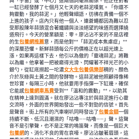
與「宇宙」或「中心」這兩個詞毫無關係。他正在對著
一缸已經發酵了七個月又七天的老蒜泥嘆氣。「你還不
夠靈動，我的蒜泥。」他輕聲細語，彷彿在責備一個不
上進的孩子。店內只有他一個人，連蒼蠅都因為難以忍
受那股陳年蒜頭混合著鐵鏽與淡淡絕望的味道而選擇繞
道飛行。今天的營業額是：零。廖沾沾不安的不是店裡
的生
包養網推薦
意，而是他對**「蒜泥成本焦慮症」**
的深層恐懼。新鮮蒜頭每公斤的價格正在以超光速上
漲，如果再這樣下去，他引以為傲的「靈魂蒜泥」將難
以為繼。他拿著一把被磨得光滑、閃耀著不祥光芒的小
銀勺，從缸底撈起一坨濃
女大生包養俱樂部
稠的、顏色
介於灰綠與土黃之間的發酵物。這蒜泥被他照顧得像稀
世珍寶，每隔三小時，他就要用手指彈一下缸邊，確保
它能感
包養網車馬費
受到**「溫和的震動」**，以助其
在精神上達到圓滿。就在廖沾沾專注於與蒜泥進行心靈
交流時，外面的世界開始發出一些不對勁的信號。首先
是聲音。街上所有的汽車喇叭同時發出了
包養金額
一個
持續不斷、低沉且潮濕的「咕嚕——咕嚕——」聲。這聲
音不是引擎聲，也不是正常的鳴笛聲，而像是一個巨大
包養網
的、消化不良的胃在哀嚎。廖沾沾皺著眉頭，這