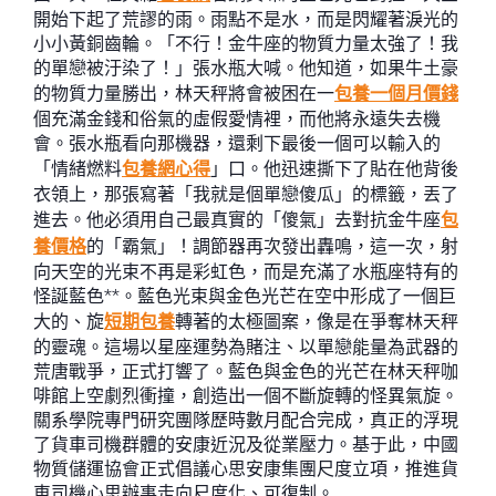
開始下起了荒謬的雨。雨點不是水，而是閃耀著淚光的
小小黃銅齒輪。「不行！金牛座的物質力量太強了！我
的單戀被汙染了！」張水瓶大喊。他知道，如果牛土豪
的物質力量勝出，林天秤將會被困在一
包養一個月價錢
個充滿金錢和俗氣的虛假愛情裡，而他將永遠失去機
會。張水瓶看向那機器，還剩下最後一個可以輸入的
「情緒燃料
包養網心得
」口。他迅速撕下了貼在他背後
衣領上，那張寫著「我就是個單戀傻瓜」的標籤，丟了
進去。他必須用自己最真實的「傻氣」去對抗金牛座
包
養價格
的「霸氣」！調節器再次發出轟鳴，這一次，射
向天空的光束不再是彩虹色，而是充滿了水瓶座特有的
怪誕藍色**。藍色光束與金色光芒在空中形成了一個巨
大的、旋
短期包養
轉著的太極圖案，像是在爭奪林天秤
的靈魂。這場以星座運勢為賭注、以單戀能量為武器的
荒唐戰爭，正式打響了。藍色與金色的光芒在林天秤咖
啡館上空劇烈衝撞，創造出一個不斷旋轉的怪異氣旋。
關系學院專門研究團隊歷時數月配合完成，真正的浮現
了貨車司機群體的安康近況及從業壓力。基于此，中國
物質儲運協會正式倡議心思安康集團尺度立項，推進貨
車司機心思辦事走向尺度化、可復制。