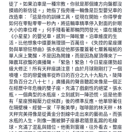
徒了。如果泊車是一種宗教，你就是那個連方向盤都沒
摸過的新信徒。」她指了指旁邊一輛像是巨型嬰兒車的
改造車：「這是你的訓練工具，從現在開始，你得學會
如何在零點零零一秒內，將這輛車精準停入對面的針眼
大小的車位裡。」何手殘看著那輛閃閃發光、還在播放
《小星星》的嬰兒車，感到一陣眩暈。泊車維度的生
活，比他想象中還要無理頭一百萬倍。《失控的星座運
勢與單戀狂想曲》張水瓶從他那張覆蓋著七層舊報紙的
單人床上驚醒，不是因為鬧鐘，而是因為屋頂傳來了一
陣震耳欲聾的廣播聲。「緊急！緊急！今日星座運勢超
級大修正！所有天秤座請注意！由於月球剛剛打了一個
噴嚏，您的戀愛機率從昨日的百分之九十九點九，陡降
至負百分之八十七！」廣播員的聲音聽起來像是一個正
在經歷中年危機的雙子座，充滿了戲劇性的絕望。張水
瓶，一個典型的水瓶座，立刻感到一陣恐慌，這是他患
有「星座預報壓力症候群」後的標準反應。他單戀著住
在隔壁棟、經營一家「平衡美學」咖啡館的林天秤。林
天秤完美得像是從黃金分割線中走出來的藝術品。而張
水瓶的人生，則像一團被獅子座暴君隨意亂踢的毛線
球，充滿了混亂與錯位。他衝到窗邊，往外看去。整座