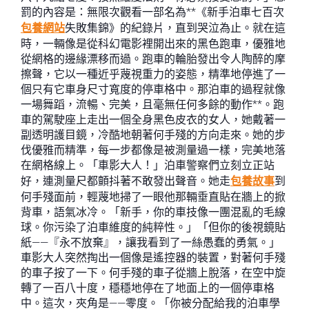
罰的內容是：無限次觀看一部名為**《新手泊車七百次
包養網站
失敗集錦》的紀錄片，直到哭泣為止。就在這
時，一輛像是從科幻電影裡開出來的黑色跑車，優雅地
從網格的邊緣漂移而過。跑車的輪胎發出令人陶醉的摩
擦聲，它以一種近乎蔑視重力的姿態，精準地停進了一
個只有它車身尺寸寬度的停車格中。那泊車的過程就像
一場舞蹈，流暢、完美，且毫無任何多餘的動作**。跑
車的駕駛座上走出一個全身黑色皮衣的女人，她戴著一
副透明護目鏡，冷酷地朝著何手殘的方向走來。她的步
伐優雅而精準，每一步都像是被測量過一樣，完美地落
在網格線上。「車影大人！」泊車警察們立刻立正站
好，連測量尺都顫抖著不敢發出聲音。她走
包養故事
到
何手殘面前，輕蔑地掃了一眼他那輛垂直貼在牆上的掀
背車，語氣冰冷。「新手，你的車技像一團混亂的毛線
球。你污染了泊車維度的純粹性。」「但你的後視鏡貼
紙——『永不放棄』，讓我看到了一絲愚蠢的勇氣。」
車影大人突然掏出一個像是遙控器的裝置，對著何手殘
的車子按了一下。何手殘的車子從牆上脫落，在空中旋
轉了一百八十度，穩穩地停在了地面上的一個停車格
中。這次，夾角是——零度。「你被分配給我的泊車學