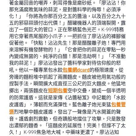
著金屬回音的嘲弄，刺耳得像是磨砂紙。「廖沾沾！你
那充滿腐敗氣味的蒜泥，是對醬料學的侮辱！必須淨
化！」「你將為你那百分之五的醬油，以及百分之九十
五的邪惡蒜頭付出代價！」醋罐機器人的頂端裂開，露
出了一個巨大的管口，正在聚積藍色光芒。K-999特務
用它穿著燕尾服的小爪子，一把抓住了廖沾沾的褲腳催
促著他。「快點！沾沾先生！那是醋酸離子炮！專門用
來溶解有機發酵物的！」「它會把你的蒜泥在零點一秒
內變成無菌的、純淨的白醋！那是浩劫啊！」「不准動
我的蒜泥！」廖沾沾發出了醬料學家對待信仰般的怒
吼。他以一種專業包水餃
包養網dcard
的極限速度，從
旁邊的麵粉堆中抓起了兩團麵皮。麵皮被他用氣功般的
捏製手法，瞬間擴大成直徑三公尺的巨大麵皮。他猛地
擲出，兩張麵皮在
短期包養
空中交疊，變成一個半透明
的防禦護盾。這就是家傳《沾醬秘笈》中記載的「水餃
皮護盾」，薄韌而充滿彈性。藍色離子炮光束猛
包養管
道
烈地擊中麵皮護盾，發出了一聲像是汽水開蓋的聲
音。護盾劇烈震動，但奇蹟般地擋住了攻擊，只是散發
出濃郁的麵香。「這麵皮的延展性！完美！但撐不了太
久！」K-999焦急地大喊，中藥味更濃了。廖沾沾知