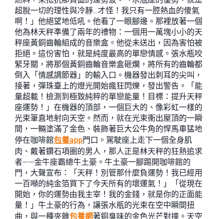
超脫一切的理性與冷靜…才怪！我只有一腔熱血的傻氣
啊！」他絕望地低吼。他看了一眼腳邊。那裡放著一個
他為林天秤準備了兩年的禮物：一個用一萬塊小小的天
秤座黃銅齒輪組成的音樂盒。他從未送出，因為害怕被
拒絕。這份害怕，就是純度最高的單戀情感。張水瓶咬
緊牙關，將那個黃銅齒輪音樂盒砸爛，將所有的齒輪都
倒入「情感調節器」的輸入口。機器發出刺耳的尖叫，
接著，彈珠臺上的燈光開始瘋狂閃爍，發出警告。「能
量超載！檢測到極致純粹的單戀能量！目標：提升天秤
座運勢！」在機器的頂部，一個巨大的、像彩虹一樣的
光束筆直地射向天空。然而，就在光束衝出屋頂的一瞬
間，一輛塗滿了金色、裝飾著巨大公牛角的悍馬車猛地
停在咖啡館
包養app
門口。駕駛座上走下一個全身肌
肉、戴著鑽石項圈的男人，那人正是林天秤的狂熱追求
者——金牛座霸總牛土豪。牛土豪一腳踢開咖啡館的
門，大聲宣布：「天秤！別管那什麼負運勢！我已經用
一百噸的純金箔買下了今天所有的壞運氣！」「從現在
開始，你的運勢由我主宰！我的金錢，就是你的正面能
量！」牛土豪的行為，讓張水瓶的光束在空中瞬間扭
曲，與一種夾雜
包養網
著銅臭味的金色光芒對撞。天空