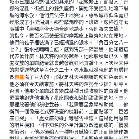
城市已經因為這個突如其來的「超級修正」而陷入了荒
謬的混亂。街道上的雙魚座們，開始不受控制地流下鹹
鹹的海水淚，他們無法停止地哭泣，導致城市低窪處已
經形成了小型潟湖。那些摩羯座的上班族，嚴格遵守著
廣播中「摩羯座今天適合原地踏步，否則將失去襪子」
的指令。數百名西裝筆挺的摩羯座正整齊地站在原地，
他們的鞋子裡裝滿了已經潮濕的淚水。「負百分之八十
七？」張水瓶喃喃自語，感到胃部一陣翻騰，他知道這
代表著什麼。林天秤的運勢越差，他那股積壓已久、無
處安放的單戀能量就會越發瘋狂地實體化。上次林天秤
的戀愛運勢跌至百分之二十，張水瓶就發現他的廚房裡
長
包養
滿了巨大的、形狀是林天秤側臉的粉紅色蘑菇。
他必須在今天結束前，將林天秤的運勢至少提升到零。
否則，他那份單戀就會變成某種具備攻擊性的實體。他
緊張地跑進他堆滿了星座圖表和過期甜甜圈的地下室，
那裡放著他的秘密武器。「我需要星象學輔助儀！」他
衝到一個像是老式彈珠臺的機器前，上面貼滿了「巨蟹
座已哭」、「處女座勿碰」等警告標籤。這是他用廢棄
的唱片機和一個不知名的外星計算器改造而成的「情感
調節器」。他必須輸入一種極具感染力的正面情緒作為
燃料，來抵抗那負面的運勢波。「水瓶座的優勢，就是