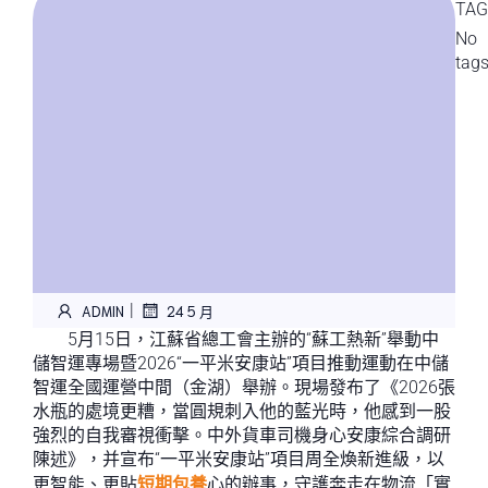
TAG
No
tag
|
ADMIN
24 5 月
5月15日，江蘇省總工會主辦的“蘇工熱新”舉動中
儲智運專場暨2026“一平米安康站”項目推動運動在中儲
智運全國運營中間（金湖）舉辦。現場發布了《2026張
水瓶的處境更糟，當圓規刺入他的藍光時，他感到一股
強烈的自我審視衝擊。中外貨車司機身心安康綜合調研
陳述》，并宣布“一平米安康站”項目周全煥新進級，以
更智能、更貼
短期包養
心的辦事，守護奔走在物流「實