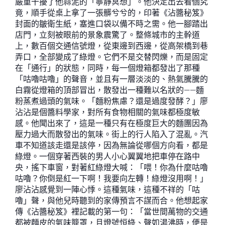
嚴重干擾了他蒜泥的「寧靜冥想」。他決定出去看個究
竟，順手從桌上拿了一張髒兮兮的，印著《沾醬秘笈》
封面的皺衛生紙，塞進口袋以備不時之需。他一腳踏出
店門，立刻被眼前的景象震驚了。整條城市的主幹道
上，數百個交通信號燈，從東邊到西邊，從高架橋到巷
弄口，全部變成了綠燈。它們不是交替閃爍，而是固定
在「通行」的狀態，同時，每一個燈箱都發出了那種
「咕嚕咕嚕」的聲音，並且有一層淡淡的、熱氣騰騰的
白霧從燈箱的頂部冒出，散發出一種難以名狀的——麵
粉蒸煮過頭的氣味。「麵粉焦慮？還是過度發酵？」廖
沾沾是個醬料學家，對所有食物相關的氣味都極度敏
感。他聞出來了，這是一種只有在極度巨大的麵團因為
壓力過大而散發出的氣味。街上的行人陷入了混亂。汽
車不知道該走還是該停，因為無論從哪個方向看，都是
綠燈。一個穿著西裝的男人小心翼翼地把車停在路中
央，搖下車窗，對著紅綠燈大喊：「喂！你為什麼咕嚕
咕嚕？你倒是紅一下啊！我要向左轉！綠燈沒用啊！」
廖沾沾感覺到一陣心悸。這種氣味，這種不祥的「咕
嚕」聲，與他兒時聽到的家傳預言不謀而合。他想起家
傳《沾醬秘笈》裡記載的第一句：「當世間萬物的交通
都被麵皮的氣味籠罩，且燈號恒綠、聲如湯沸時，便是