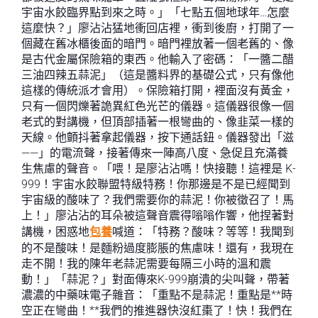
宇宙水餃臨界點到來之時。」「七點五個地球年…怎麼
這麼快？」廖沾沾猛地衝回店裡，衝到後廚，打開了一
個藏在舊冰櫃後面的暗門。暗門裡放著一個老舊的、像
是古代金屬保險箱的東西。他輸入了密碼：「一醬二醋
三油四辣五蒜泥」（這是醬料界的基礎公式，只有像他
這樣的傳統派才會用）。保險箱打開，裡面沒有黃金，
只有一個閃爍著詭異紅色光芒的儀器。這儀器很像一個
老式的對講機，但頂部插著一根彎曲的、像韭菜一樣的
天線。他顫抖著拿起儀器，按下通話鈕。儀器發出「滋
——」的電流聲，接著傳來一陣高八度、急促且充滿養
生焦慮的聲音。「喂！是廖沾沾嗎！快接聽！這裡是 K-
999！宇宙水餃聯盟特級特務！你那邊是不是已經聞到
宇宙級的酸味了？我們需要你的蒜泥！你被徵召了！馬
上！」廖沾沾的耳朵被這聲音震得嗡嗡作響，他捏著對
講機，困惑地
包養
喊道：「特務？酸味？等等！我聞到
的不是酸味！是麵粉過度膨脹的焦慮味！還有，我現在
走不開！我的陳年老蒜泥需要每隔三小時的溫和震
動！」「蒜泥？」對面傳來K-999崩潰的尖叫聲，帶著
濃濃的中藥味電子雜音：「重點不是蒜泥！重點是**時
空正在彎曲！**我們的推進器快沒紅棗了！快！我們在